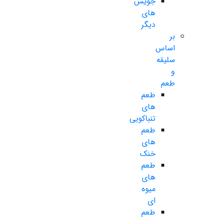
جویس
های
دیگر
بر
اساس
سلیقه
و
طعم
طعم
های
تنباکویی
طعم
های
خنک
طعم
های
میوه
ای
طعم