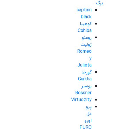
برگ
captain
black
کوهیبا
Cohiba
رومئو
ژولیت
Romeo
y
Julieta
گورخا
Gurkha
بوسنر
Bossner
Virtuozity
پرو
دل
اورو
PURO