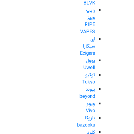
BLVK
رایپ
ویپز
RIPE
VAPES
ای
سیگارا
Ecigara
یوول
Uwell
توکیو
Tokyo
بیوند
beyond
ویوو
Vivo
بازوکا
bazooka
کلود