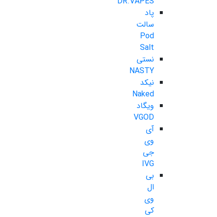
DR.VAPES
پاد
سالت
Pod
Salt
نستی
NASTY
نیکد
Naked
ویگاد
VGOD
آی
وی
جی
IVG
بی
ال
وی
کی