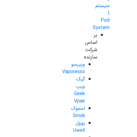
سیستم
|
Pod
System
بر
اساس
شرکت
سازنده
ویپرسو
Vaporesso
گیک
ویپ
Geek
Vpae
اسموک
Smok
یوول
Uwell