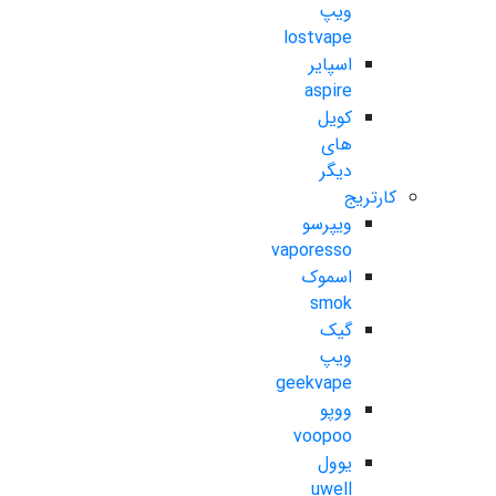
ویپ
lostvape
اسپایر
aspire
کویل
های
دیگر
کارتریج
ویپرسو
vaporesso
اسموک
smok
گیک
ویپ
geekvape
ووپو
voopoo
یوول
uwell