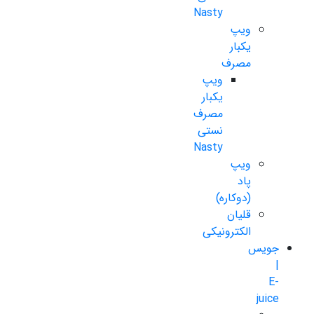
Nasty
ویپ
یکبار
مصرف
ویپ
یکبار
مصرف
نستی
Nasty
ویپ
پاد
(دوکاره)
قلیان
الکترونیکی
جویس
|
E-
juice