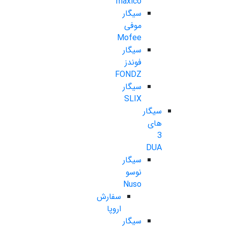
maxico
سیگار
موفی
Mofee
سیگار
فوندز
FONDZ
سیگار
SLIX
سیگار
های
3
DUA
سیگار
نوسو
Nuso
سفارش
اروپا
سیگار