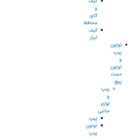
کیف
و
کاور
محافظ
کیف
ابزار
توتون
پیپ
و
توتون
دست
پیچ
پیپ
و
لوازم
جانبی
پیپ
توتون
پیپ