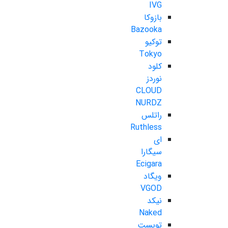
IVG
بازوکا
Bazooka
توکیو
Tokyo
کلود
نوردز
CLOUD
NURDZ
راتلس
Ruthless
ای
سیگارا
Ecigara
ویگاد
VGOD
نیکد
Naked
تویست