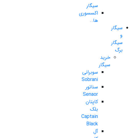
سیگار
اکسسوری
ها..
سیگار
و
سیگار
برگ
خرید
سیگار
سوبرانی
Sobrani
سناتور
Senaor
کاپتان
بلک
Captain
Black
آل