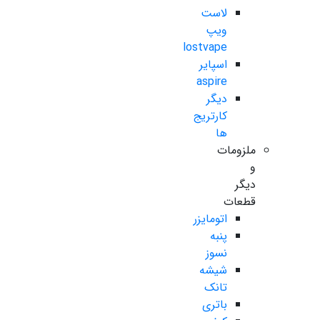
لاست
ویپ
lostvape
اسپایر
aspire
دیگر
کارتریج
ها
ملزومات
و
دیگر
قطعات
اتومایزر
پنبه
نسوز
شیشه
تانک
باتری