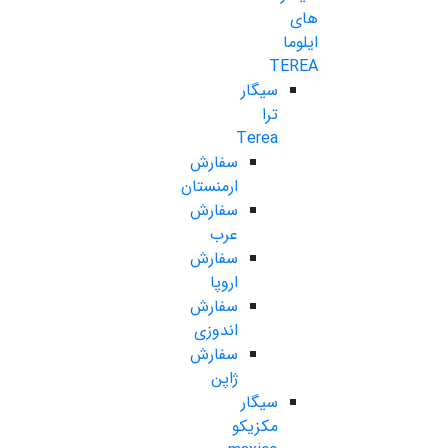
های
ایلوما
TEREA
سیگار
ترا
Terea
سفارش
ارمنستان
سفارش
عرب
سفارش
اروپا
سفارش
اندوزی
سفارش
ژاپن
سیگار
مکزیکو