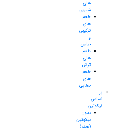
های
شیرین
طعم
های
ترکیبی
و
خاص
طعم
های
ترش
طعم
های
نعنایی
بر
اساس
نیکوتین
بدون
نیکوتین
(صفر)