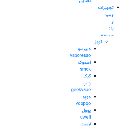
نعنایی
تجهیزات
ویپ
و
پاد
سیستم
کویل
ویپرسو
vaporesso
اسموک
smok
گیک
ویپ
geekvape
ووپو
voopoo
یوول
uwell
لاست