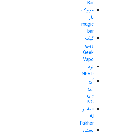
Bar
مجیک
بار
magic
bar
گیک
ویپ
Geek
Vape
نِرد
NERD
آی
وی
جی
IVG
الفاخر
Al
Fakher
نستی