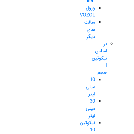
leaf
وزول
VOZOL
سالت
های
دیگر
بر
اساس
نیکوتین
|
حجم
10
میلی
لیتر
30
میلی
لیتر
نیکوتین
10