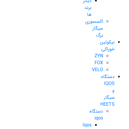
دیگر
برند
ها
اکسسوری
سیگار
برگ
نیکوتین
خوراکی
ZYN
FOX
VELO
دستگاه
IQOS
و
سیگار
HEETS
دستگاه
iqos
Iqos