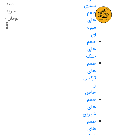
سبد
دسری
خرید
طعم
تومان
۰
های
0
میوه
ای
طعم
های
خنک
طعم
های
ترکیبی
و
خاص
طعم
های
شیرین
طعم
های