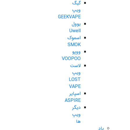
گیگ
ویپ
GEEKVAPE
یوول
Uwell
اسموک
SMOK
ووپو
VOOPOO
لاست
ویپ
LOST
VAPE
اسپایر
ASPIRE
دیگر
ویپ
ها
پاد