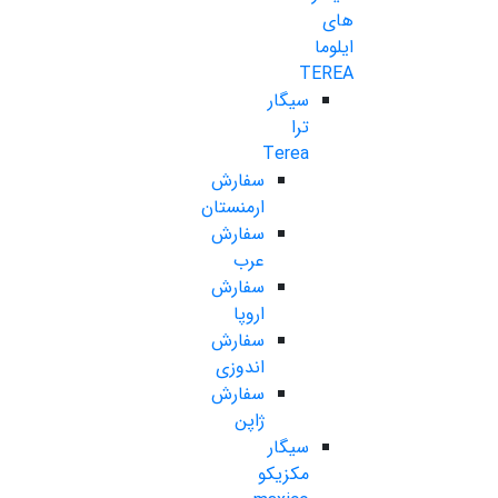
های
ایلوما
TEREA
سیگار
ترا
Terea
سفارش
ارمنستان
سفارش
عرب
سفارش
اروپا
سفارش
اندوزی
سفارش
ژاپن
سیگار
مکزیکو