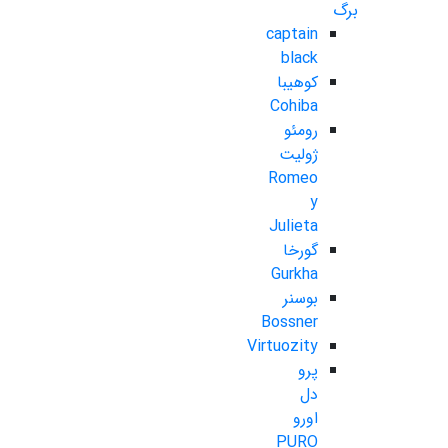
برگ
captain
black
کوهیبا
Cohiba
رومئو
ژولیت
Romeo
y
Julieta
گورخا
Gurkha
بوسنر
Bossner
Virtuozity
پرو
دل
اورو
PURO