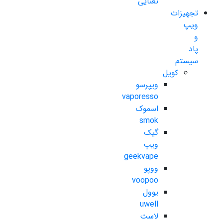
نعنایی
تجهیزات
ویپ
و
پاد
سیستم
کویل
ویپرسو
vaporesso
اسموک
smok
گیک
ویپ
geekvape
ووپو
voopoo
یوول
uwell
لاست