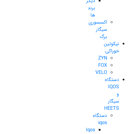
دیگر
برند
ها
اکسسوری
سیگار
برگ
نیکوتین
خوراکی
ZYN
FOX
VELO
دستگاه
IQOS
و
سیگار
HEETS
دستگاه
iqos
Iqos