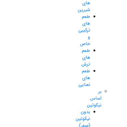
های
شیرین
طعم
های
ترکیبی
و
خاص
طعم
های
ترش
طعم
های
نعنایی
بر
اساس
نیکوتین
بدون
نیکوتین
(صفر)