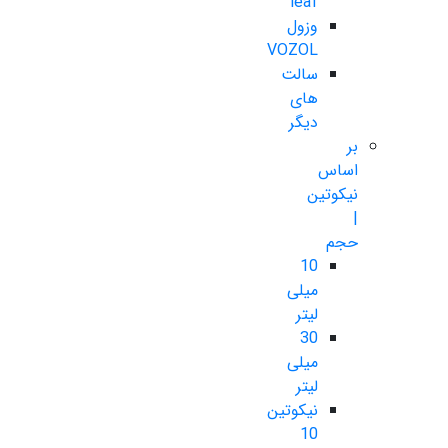
leaf
وزول
VOZOL
سالت
های
دیگر
بر
اساس
نیکوتین
|
حجم
10
میلی
لیتر
30
میلی
لیتر
نیکوتین
10