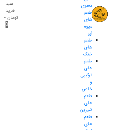
سبد
دسری
خرید
طعم
تومان
۰
های
0
میوه
ای
طعم
های
خنک
طعم
های
ترکیبی
و
خاص
طعم
های
شیرین
طعم
های