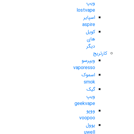
ویپ
lostvape
اسپایر
aspire
کویل
های
دیگر
کارتریج
ویپرسو
vaporesso
اسموک
smok
گیک
ویپ
geekvape
ووپو
voopoo
یوول
uwell