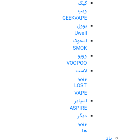
گیگ
ویپ
GEEKVAPE
یوول
Uwell
اسموک
SMOK
ووپو
VOOPOO
لاست
ویپ
LOST
VAPE
اسپایر
ASPIRE
دیگر
ویپ
ها
پاد