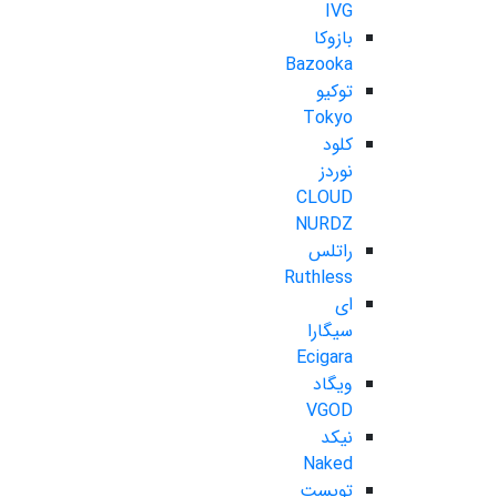
IVG
بازوکا
Bazooka
توکیو
Tokyo
کلود
نوردز
CLOUD
NURDZ
راتلس
Ruthless
ای
سیگارا
Ecigara
ویگاد
VGOD
نیکد
Naked
تویست