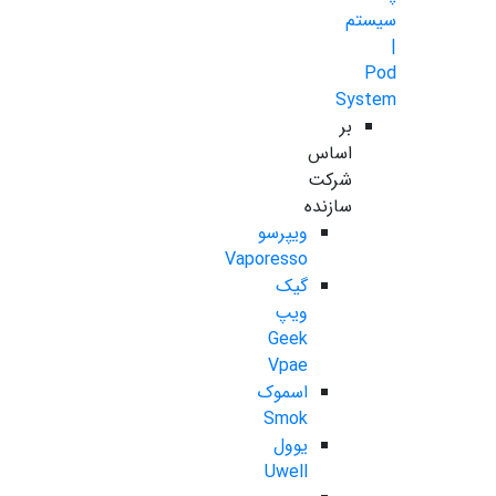
سیستم
|
Pod
System
بر
اساس
شرکت
سازنده
ویپرسو
Vaporesso
گیک
ویپ
Geek
Vpae
اسموک
Smok
یوول
Uwell