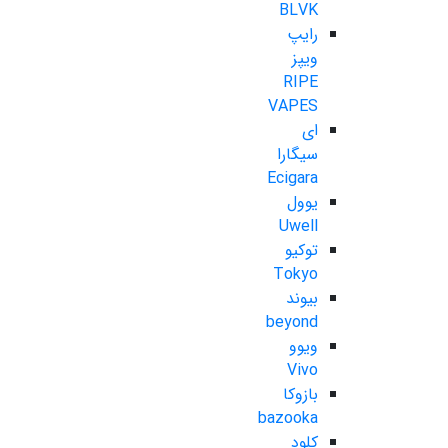
BLVK
رایپ
ویپز
RIPE
VAPES
ای
سیگارا
Ecigara
یوول
Uwell
توکیو
Tokyo
بیوند
beyond
ویوو
Vivo
بازوکا
bazooka
کلود