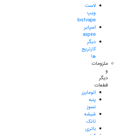
لاست
ویپ
lostvape
اسپایر
aspire
دیگر
کارتریج
ها
ملزومات
و
دیگر
قطعات
اتومایزر
پنبه
نسوز
شیشه
تانک
باتری