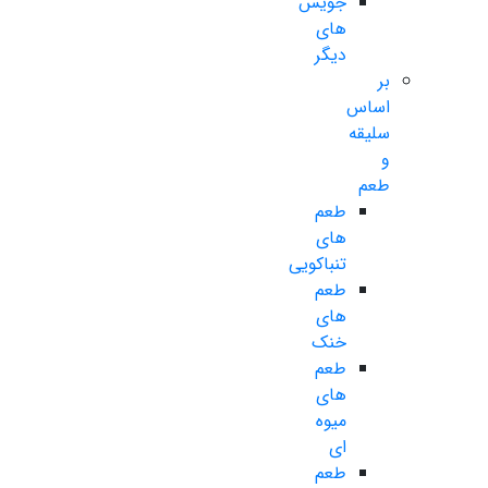
جویس
های
دیگر
بر
اساس
سلیقه
و
طعم
طعم
های
تنباکویی
طعم
های
خنک
طعم
های
میوه
ای
طعم