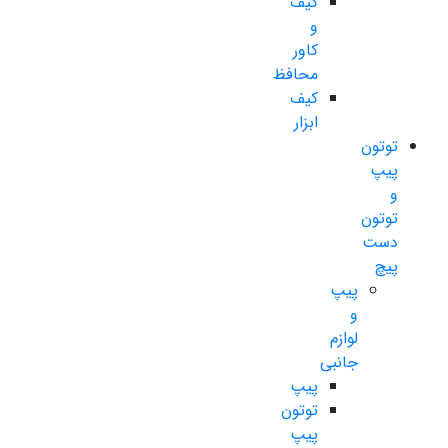
کیف
و
کاور
محافظ
کیف
ابزار
توتون
پیپ
و
توتون
دست
پیچ
پیپ
و
لوازم
جانبی
پیپ
توتون
پیپ