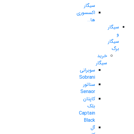
سیگار
اکسسوری
ها..
سیگار
و
سیگار
برگ
خرید
سیگار
سوبرانی
Sobrani
سناتور
Senaor
کاپتان
بلک
Captain
Black
آل