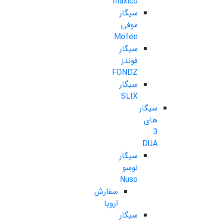
maxico
سیگار
موفی
Mofee
سیگار
فوندز
FONDZ
سیگار
SLIX
سیگار
های
3
DUA
سیگار
نوسو
Nuso
سفارش
اروپا
سیگار