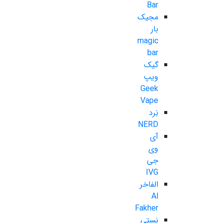
Bar
مجیک
بار
magic
bar
گیک
ویپ
Geek
Vape
نِرد
NERD
آی
وی
جی
IVG
الفاخر
Al
Fakher
نستی