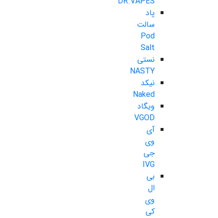
DR.VAPES
پاد
سالت
Pod
Salt
نستی
NASTY
نیکد
Naked
ویگاد
VGOD
آی
وی
جی
IVG
بی
ال
وی
کی