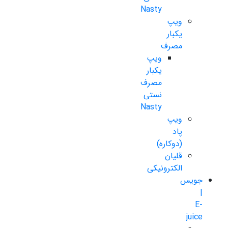
Nasty
ویپ
یکبار
مصرف
ویپ
یکبار
مصرف
نستی
Nasty
ویپ
پاد
(دوکاره)
قلیان
الکترونیکی
جویس
|
E-
juice