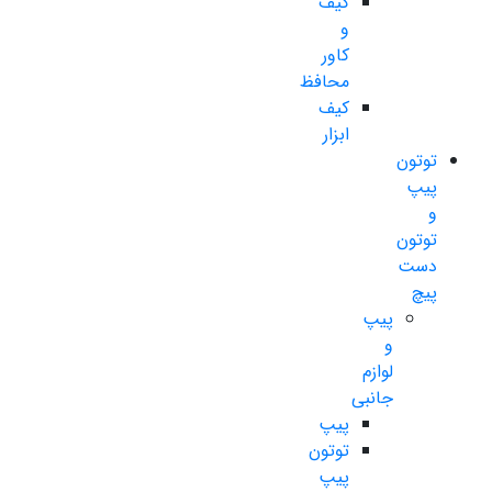
کیف
و
کاور
محافظ
کیف
ابزار
توتون
پیپ
و
توتون
دست
پیچ
پیپ
و
لوازم
جانبی
پیپ
توتون
پیپ