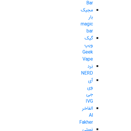
Bar
مجیک
بار
magic
bar
گیک
ویپ
Geek
Vape
نِرد
NERD
آی
وی
جی
IVG
الفاخر
Al
Fakher
نستی