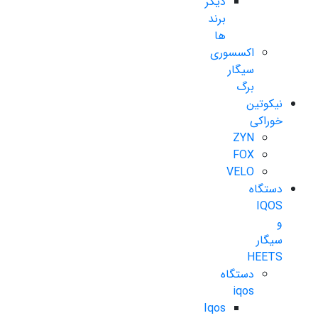
دیگر
برند
ها
اکسسوری
سیگار
برگ
نیکوتین
خوراکی
ZYN
FOX
VELO
دستگاه
IQOS
و
سیگار
HEETS
دستگاه
iqos
Iqos