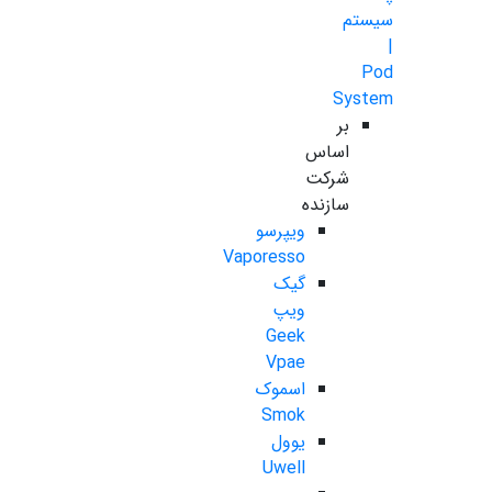
سیستم
|
Pod
System
بر
اساس
شرکت
سازنده
ویپرسو
Vaporesso
گیک
ویپ
Geek
Vpae
اسموک
Smok
یوول
Uwell