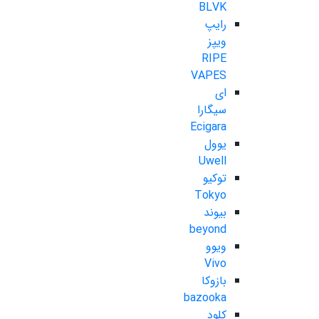
BLVK
رایپ
ویپز
RIPE
VAPES
ای
سیگارا
Ecigara
یوول
Uwell
توکیو
Tokyo
بیوند
beyond
ویوو
Vivo
بازوکا
bazooka
کلود