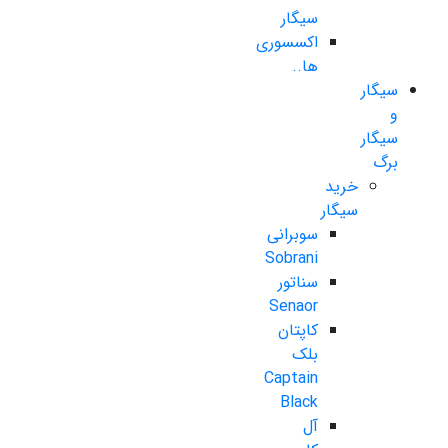
سیگار
اکسسوری
ها..
سیگار
و
سیگار
برگ
خرید
سیگار
سوبرانی
Sobrani
سناتور
Senaor
کاپتان
بلک
Captain
Black
آل