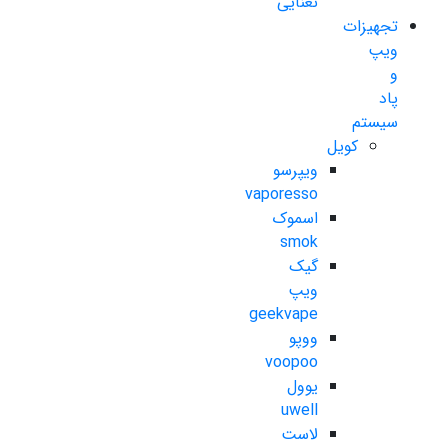
نعنایی
تجهیزات
ویپ
و
پاد
سیستم
کویل
ویپرسو
vaporesso
اسموک
smok
گیک
ویپ
geekvape
ووپو
voopoo
یوول
uwell
لاست