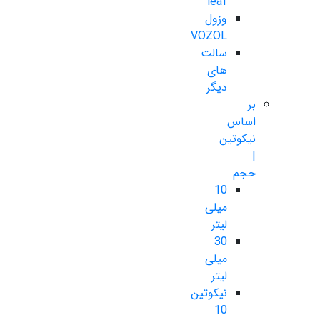
leaf
وزول
VOZOL
سالت
های
دیگر
بر
اساس
نیکوتین
|
حجم
10
میلی
لیتر
30
میلی
لیتر
نیکوتین
10