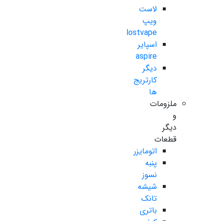
لاست
ویپ
lostvape
اسپایر
aspire
دیگر
کارتریج
ها
ملزومات
و
دیگر
قطعات
اتومایزر
پنبه
نسوز
شیشه
تانک
باتری