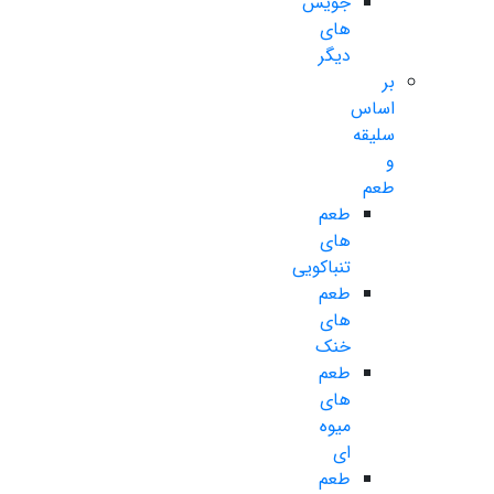
جویس
های
دیگر
بر
اساس
سلیقه
و
طعم
طعم
های
تنباکویی
طعم
های
خنک
طعم
های
میوه
ای
طعم