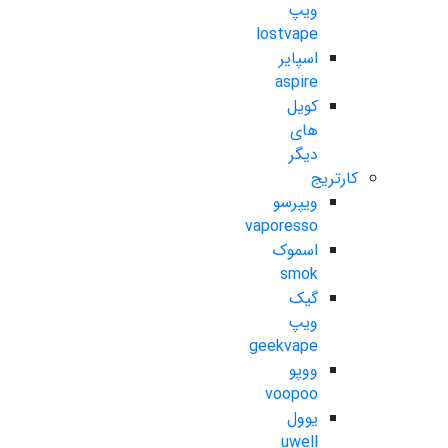
ویپ
lostvape
اسپایر
aspire
کویل
های
دیگر
کارتریج
ویپرسو
vaporesso
اسموک
smok
گیک
ویپ
geekvape
ووپو
voopoo
یوول
uwell