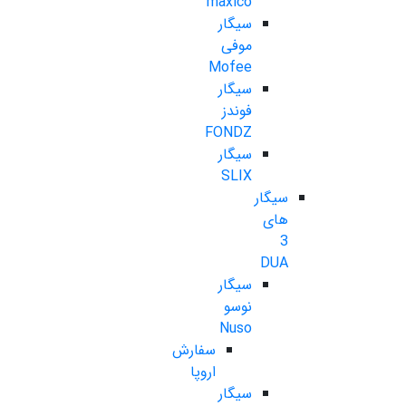
maxico
سیگار
موفی
Mofee
سیگار
فوندز
FONDZ
سیگار
SLIX
سیگار
های
3
DUA
سیگار
نوسو
Nuso
سفارش
اروپا
سیگار