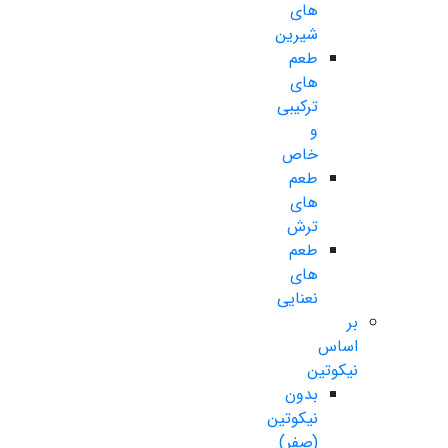
های
شیرین
طعم
های
ترکیبی
و
خاص
طعم
های
ترش
طعم
های
نعنایی
بر
اساس
نیکوتین
بدون
نیکوتین
(صفر)