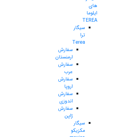
های
ایلوما
TEREA
سیگار
ترا
Terea
سفارش
ارمنستان
سفارش
عرب
سفارش
اروپا
سفارش
اندوزی
سفارش
ژاپن
سیگار
مکزیکو