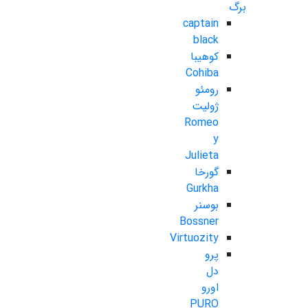
برگ
captain
black
کوهیبا
Cohiba
رومئو
ژولیت
Romeo
y
Julieta
گورخا
Gurkha
بوسنر
Bossner
Virtuozity
پرو
دل
اورو
PURO