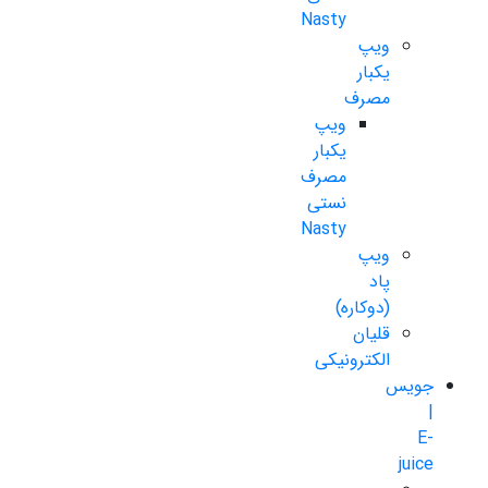
Nasty
ویپ
یکبار
مصرف
ویپ
یکبار
مصرف
نستی
Nasty
ویپ
پاد
(دوکاره)
قلیان
الکترونیکی
جویس
|
E-
juice