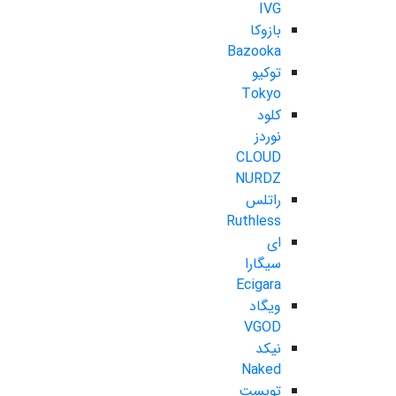
IVG
بازوکا
Bazooka
توکیو
Tokyo
کلود
نوردز
CLOUD
NURDZ
راتلس
Ruthless
ای
سیگارا
Ecigara
ویگاد
VGOD
نیکد
Naked
تویست