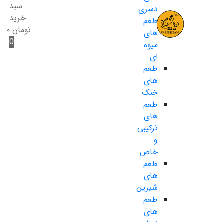
سبد
دسری
خرید
طعم
تومان
۰
های
0
میوه
ای
طعم
های
خنک
طعم
های
ترکیبی
و
خاص
طعم
های
شیرین
طعم
های