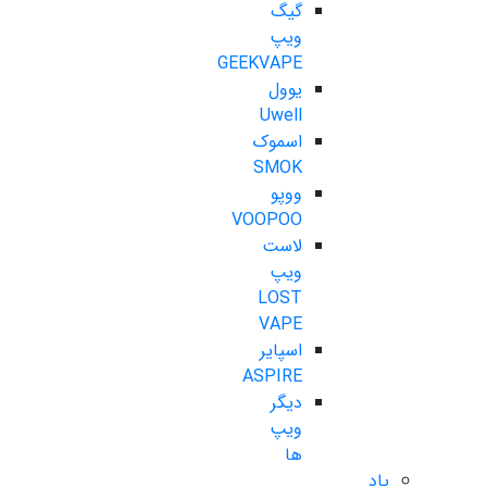
گیگ
ویپ
GEEKVAPE
یوول
Uwell
اسموک
SMOK
ووپو
VOOPOO
لاست
ویپ
LOST
VAPE
اسپایر
ASPIRE
دیگر
ویپ
ها
پاد