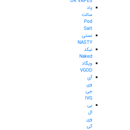
DR.VAPES
پاد
سالت
Pod
Salt
نستی
NASTY
نیکد
Naked
ویگاد
VGOD
آی
وی
جی
IVG
بی
ال
وی
کی