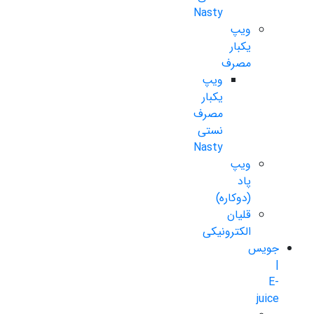
Nasty
ویپ
یکبار
مصرف
ویپ
یکبار
مصرف
نستی
Nasty
ویپ
پاد
(دوکاره)
قلیان
الکترونیکی
جویس
|
E-
juice