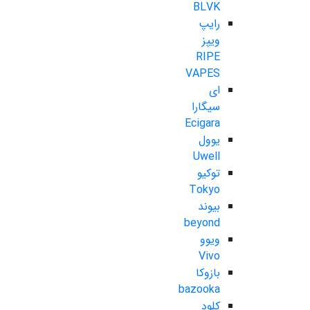
BLVK
رایپ
ویپز
RIPE
VAPES
ای
سیگارا
Ecigara
یوول
Uwell
توکیو
Tokyo
بیوند
beyond
ویوو
Vivo
بازوکا
bazooka
کلود