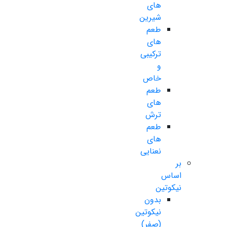
های
شیرین
طعم
های
ترکیبی
و
خاص
طعم
های
ترش
طعم
های
نعنایی
بر
اساس
نیکوتین
بدون
نیکوتین
(صفر)