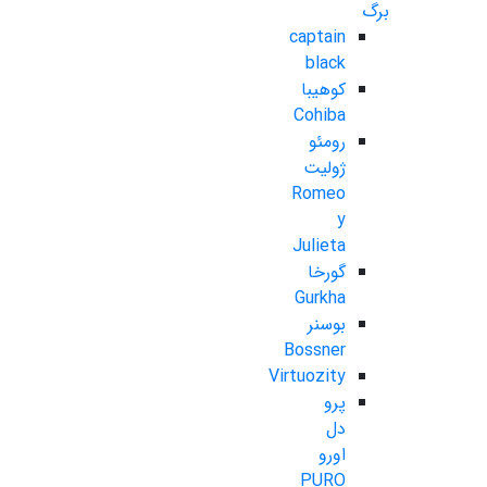
برگ
captain
black
کوهیبا
Cohiba
رومئو
ژولیت
Romeo
y
Julieta
گورخا
Gurkha
بوسنر
Bossner
Virtuozity
پرو
دل
اورو
PURO