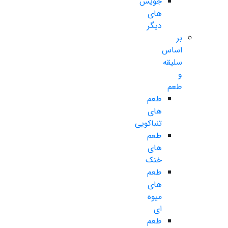
جویس
های
دیگر
بر
اساس
سلیقه
و
طعم
طعم
های
تنباکویی
طعم
های
خنک
طعم
های
میوه
ای
طعم