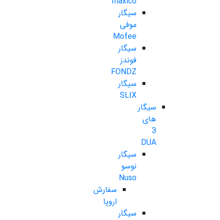
maxico
سیگار
موفی
Mofee
سیگار
فوندز
FONDZ
سیگار
SLIX
سیگار
های
3
DUA
سیگار
نوسو
Nuso
سفارش
اروپا
سیگار