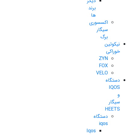
دیگر
برند
ها
اکسسوری
سیگار
برگ
نیکوتین
خوراکی
ZYN
FOX
VELO
دستگاه
IQOS
و
سیگار
HEETS
دستگاه
iqos
Iqos