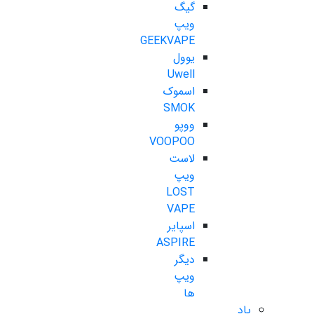
گیگ
ویپ
GEEKVAPE
یوول
Uwell
اسموک
SMOK
ووپو
VOOPOO
لاست
ویپ
LOST
VAPE
اسپایر
ASPIRE
دیگر
ویپ
ها
پاد