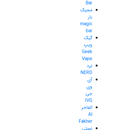
Bar
مجیک
بار
magic
bar
گیک
ویپ
Geek
Vape
نِرد
NERD
آی
وی
جی
IVG
الفاخر
Al
Fakher
نستی