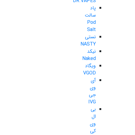
DR.VAPES
پاد
سالت
Pod
Salt
نستی
NASTY
نیکد
Naked
ویگاد
VGOD
آی
وی
جی
IVG
بی
ال
وی
کی