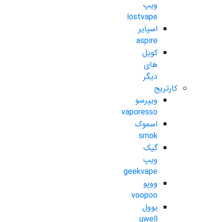
ویپ
lostvape
اسپایر
aspire
کویل
های
دیگر
کارتریج
ویپرسو
vaporesso
اسموک
smok
گیک
ویپ
geekvape
ووپو
voopoo
یوول
uwell