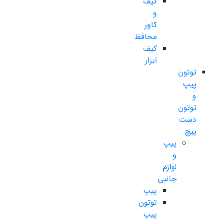
کیف
و
کاور
محافظ
کیف
ابزار
توتون
پیپ
و
توتون
دست
پیچ
پیپ
و
لوازم
جانبی
پیپ
توتون
پیپ