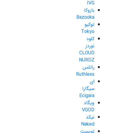
IVG
بازوکا
Bazooka
توکیو
Tokyo
کلود
نوردز
CLOUD
NURDZ
راتلس
Ruthless
ای
سیگارا
Ecigara
ویگاد
VGOD
نیکد
Naked
تویست