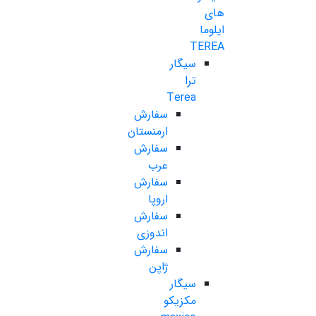
های
ایلوما
TEREA
سیگار
ترا
Terea
سفارش
ارمنستان
سفارش
عرب
سفارش
اروپا
سفارش
اندوزی
سفارش
ژاپن
سیگار
مکزیکو