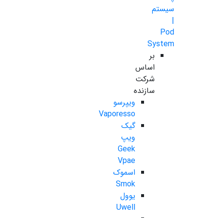
سیستم
|
Pod
System
بر
اساس
شرکت
سازنده
ویپرسو
Vaporesso
گیک
ویپ
Geek
Vpae
اسموک
Smok
یوول
Uwell