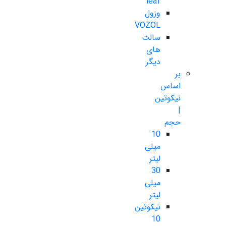
leaf
وزول
VOZOL
سالت
های
دیگر
بر
اساس
نیکوتین
|
حجم
10
میلی
لیتر
30
میلی
لیتر
نیکوتین
10