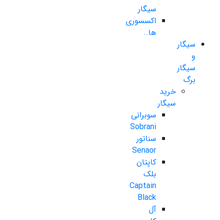
سیگار
اکسسوری
ها..
سیگار
و
سیگار
برگ
خرید
سیگار
سوبرانی
Sobrani
سناتور
Senaor
کاپتان
بلک
Captain
Black
آل