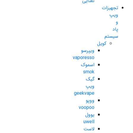
نعنایی
تجهیزات
ویپ
و
پاد
سیستم
کویل
ویپرسو
vaporesso
اسموک
smok
گیک
ویپ
geekvape
ووپو
voopoo
یوول
uwell
لاست