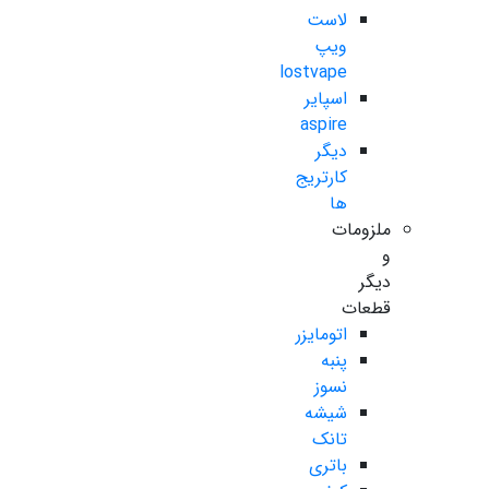
لاست
ویپ
lostvape
اسپایر
aspire
دیگر
کارتریج
ها
ملزومات
و
دیگر
قطعات
اتومایزر
پنبه
نسوز
شیشه
تانک
باتری