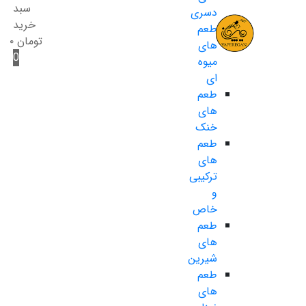
سبد
دسری
خرید
طعم
تومان
۰
های
0
میوه
ای
طعم
های
خنک
طعم
های
ترکیبی
و
خاص
طعم
های
شیرین
طعم
های