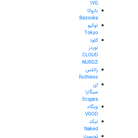
IVG
بازوکا
Bazooka
توکیو
Tokyo
کلود
نوردز
CLOUD
NURDZ
راتلس
Ruthless
ای
سیگارا
Ecigara
ویگاد
VGOD
نیکد
Naked
تویست