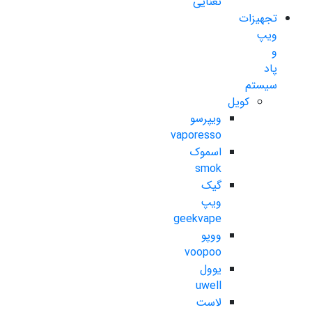
نعنایی
تجهیزات
ویپ
و
پاد
سیستم
کویل
ویپرسو
vaporesso
اسموک
smok
گیک
ویپ
geekvape
ووپو
voopoo
یوول
uwell
لاست