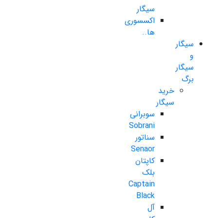
سیگار
اکسسوری
ها..
سیگار
و
سیگار
برگ
خرید
سیگار
سوبرانی
Sobrani
سناتور
Senaor
کاپتان
بلک
Captain
Black
آل