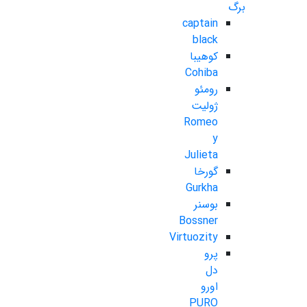
برگ
captain
black
کوهیبا
Cohiba
رومئو
ژولیت
Romeo
y
Julieta
گورخا
Gurkha
بوسنر
Bossner
Virtuozity
پرو
دل
اورو
PURO