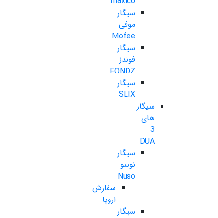
maxico
سیگار
موفی
Mofee
سیگار
فوندز
FONDZ
سیگار
SLIX
سیگار
های
3
DUA
سیگار
نوسو
Nuso
سفارش
اروپا
سیگار