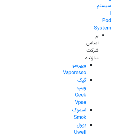
سیستم
|
Pod
System
بر
اساس
شرکت
سازنده
ویپرسو
Vaporesso
گیک
ویپ
Geek
Vpae
اسموک
Smok
یوول
Uwell