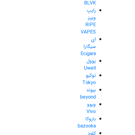
BLVK
رایپ
ویپز
RIPE
VAPES
ای
سیگارا
Ecigara
یوول
Uwell
توکیو
Tokyo
بیوند
beyond
ویوو
Vivo
بازوکا
bazooka
کلود