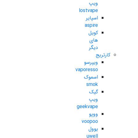
ویپ
lostvape
اسپایر
aspire
کویل
های
دیگر
کارتریج
ویپرسو
vaporesso
اسموک
smok
گیک
ویپ
geekvape
ووپو
voopoo
یوول
uwell