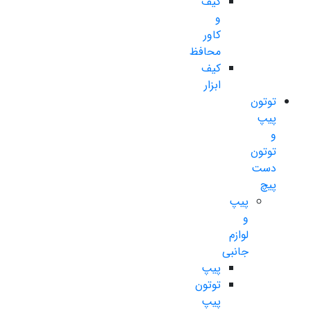
کیف
و
کاور
محافظ
کیف
ابزار
توتون
پیپ
و
توتون
دست
پیچ
پیپ
و
لوازم
جانبی
پیپ
توتون
پیپ