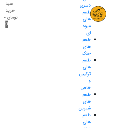
سبد
دسری
خرید
طعم
تومان
۰
های
0
میوه
ای
طعم
های
خنک
طعم
های
ترکیبی
و
خاص
طعم
های
شیرین
طعم
های