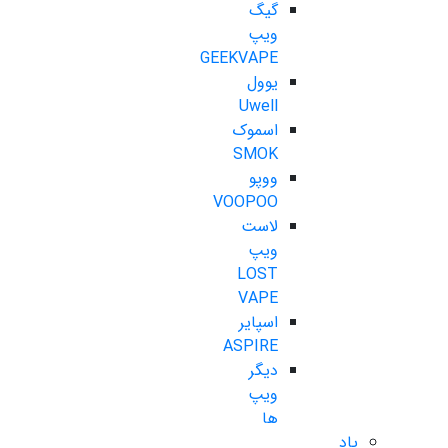
گیگ
ویپ
GEEKVAPE
یوول
Uwell
اسموک
SMOK
ووپو
VOOPOO
لاست
ویپ
LOST
VAPE
اسپایر
ASPIRE
دیگر
ویپ
ها
پاد