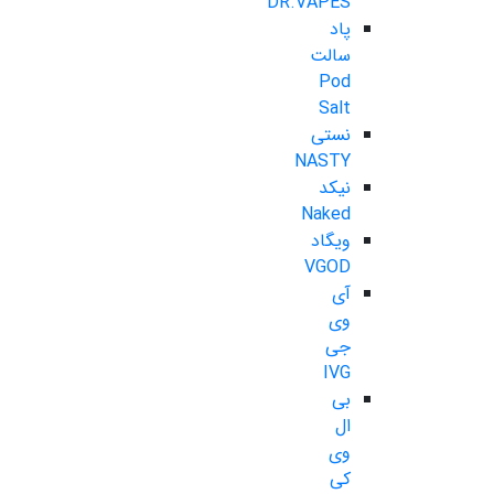
DR.VAPES
پاد
سالت
Pod
Salt
نستی
NASTY
نیکد
Naked
ویگاد
VGOD
آی
وی
جی
IVG
بی
ال
وی
کی