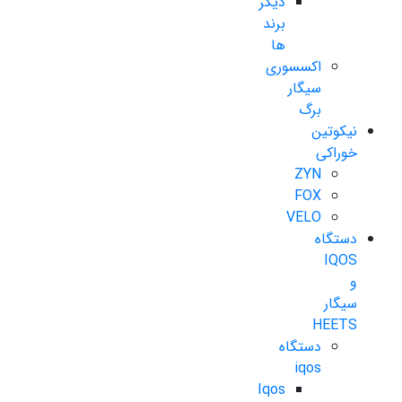
دیگر
برند
ها
اکسسوری
سیگار
برگ
نیکوتین
خوراکی
ZYN
FOX
VELO
دستگاه
IQOS
و
سیگار
HEETS
دستگاه
iqos
Iqos