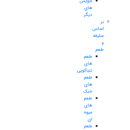
جویس
های
دیگر
بر
اساس
سلیقه
و
طعم
طعم
های
تنباکویی
طعم
های
خنک
طعم
های
میوه
ای
طعم