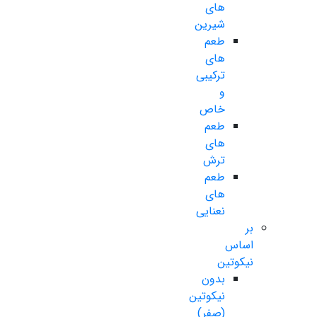
های
شیرین
طعم
های
ترکیبی
و
خاص
طعم
های
ترش
طعم
های
نعنایی
بر
اساس
نیکوتین
بدون
نیکوتین
(صفر)