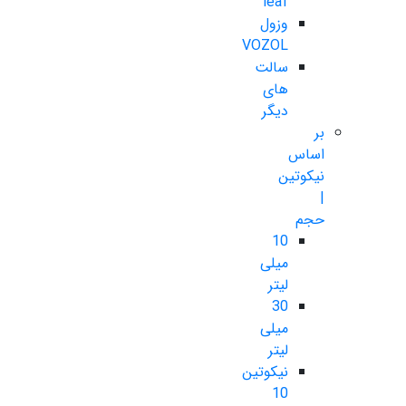
leaf
وزول
VOZOL
سالت
های
دیگر
بر
اساس
نیکوتین
|
حجم
10
میلی
لیتر
30
میلی
لیتر
نیکوتین
10