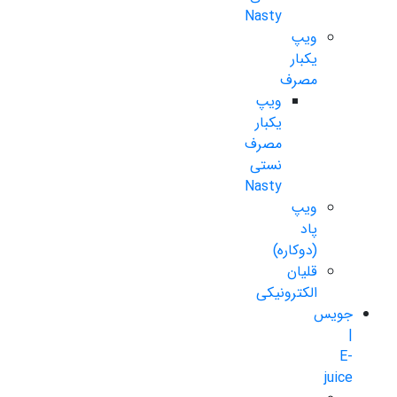
Nasty
ویپ
یکبار
مصرف
ویپ
یکبار
مصرف
نستی
Nasty
ویپ
پاد
(دوکاره)
قلیان
الکترونیکی
جویس
|
E-
juice