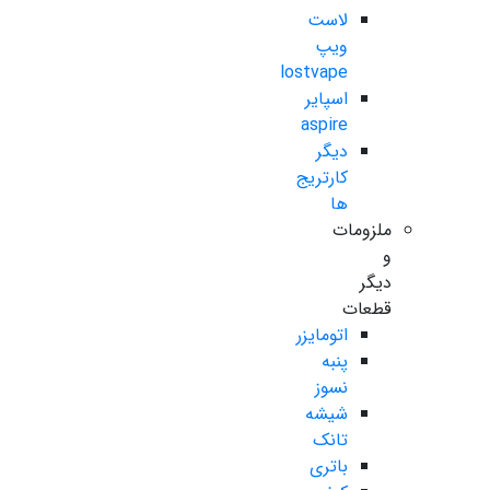
لاست
ویپ
lostvape
اسپایر
aspire
دیگر
کارتریج
ها
ملزومات
و
دیگر
قطعات
اتومایزر
پنبه
نسوز
شیشه
تانک
باتری