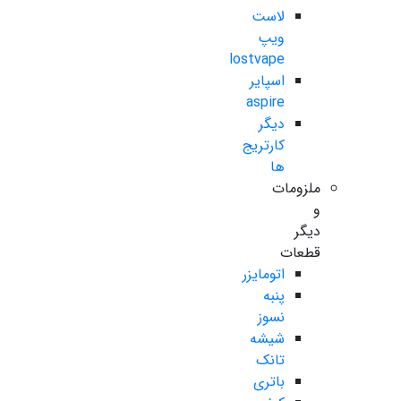
لاست
ویپ
lostvape
اسپایر
aspire
دیگر
کارتریج
ها
ملزومات
و
دیگر
قطعات
اتومایزر
پنبه
نسوز
شیشه
تانک
باتری