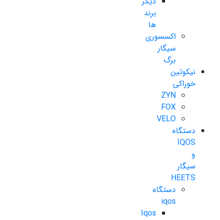
دیگر
برند
ها
اکسسوری
سیگار
برگ
نیکوتین
خوراکی
ZYN
FOX
VELO
دستگاه
IQOS
و
سیگار
HEETS
دستگاه
iqos
Iqos