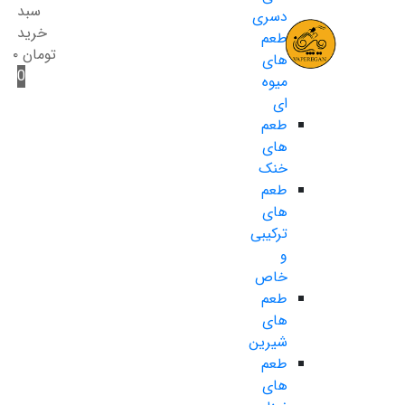
سبد
دسری
خرید
طعم
تومان
۰
های
0
میوه
ای
طعم
های
خنک
طعم
های
ترکیبی
و
خاص
طعم
های
شیرین
طعم
های