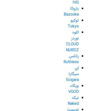
IVG
بازوکا
Bazooka
توکیو
Tokyo
کلود
نوردز
CLOUD
NURDZ
راتلس
Ruthless
ای
سیگارا
Ecigara
ویگاد
VGOD
نیکد
Naked
تویست