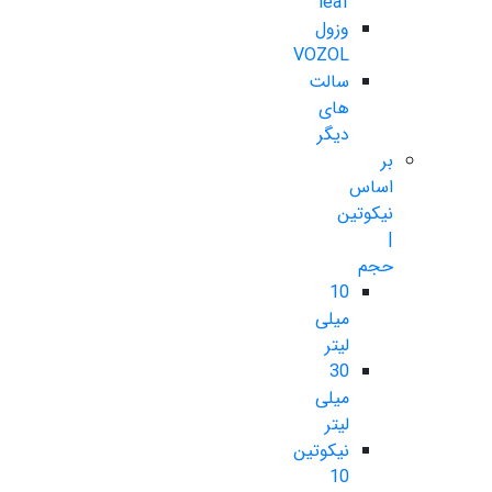
leaf
وزول
VOZOL
سالت
های
دیگر
بر
اساس
نیکوتین
|
حجم
10
میلی
لیتر
30
میلی
لیتر
نیکوتین
10