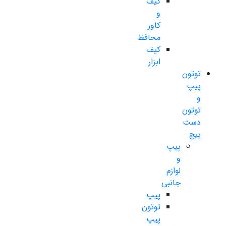
کیف
و
کاور
محافظ
کیف
ابزار
توتون
پیپ
و
توتون
دست
پیچ
پیپ
و
لوازم
جانبی
پیپ
توتون
پیپ