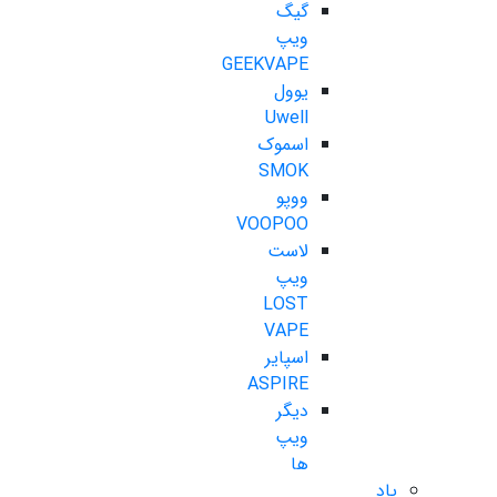
گیگ
ویپ
GEEKVAPE
یوول
Uwell
اسموک
SMOK
ووپو
VOOPOO
لاست
ویپ
LOST
VAPE
اسپایر
ASPIRE
دیگر
ویپ
ها
پاد