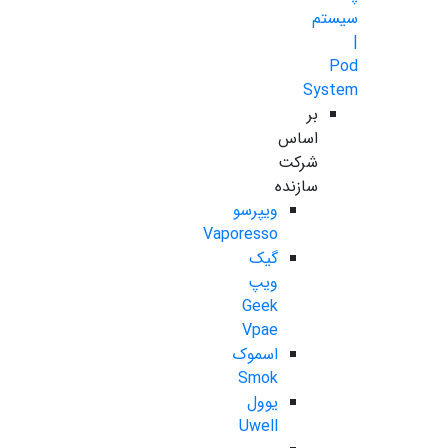
سیستم
|
Pod
System
بر
اساس
شرکت
سازنده
ویپرسو
Vaporesso
گیک
ویپ
Geek
Vpae
اسموک
Smok
یوول
Uwell