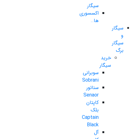
سیگار
اکسسوری
ها..
سیگار
و
سیگار
برگ
خرید
سیگار
سوبرانی
Sobrani
سناتور
Senaor
کاپتان
بلک
Captain
Black
آل