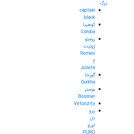
برگ
captain
black
کوهیبا
Cohiba
رومئو
ژولیت
Romeo
y
Julieta
گورخا
Gurkha
بوسنر
Bossner
Virtuozity
پرو
دل
اورو
PURO