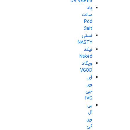
DR.VAPES
پاد
سالت
Pod
Salt
نستی
NASTY
نیکد
Naked
ویگاد
VGOD
آی
وی
جی
IVG
بی
ال
وی
کی