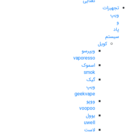
نعنایی
تجهیزات
ویپ
و
پاد
سیستم
کویل
ویپرسو
vaporesso
اسموک
smok
گیک
ویپ
geekvape
ووپو
voopoo
یوول
uwell
لاست