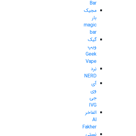
Bar
مجیک
بار
magic
bar
گیک
ویپ
Geek
Vape
نِرد
NERD
آی
وی
جی
IVG
الفاخر
Al
Fakher
نستی