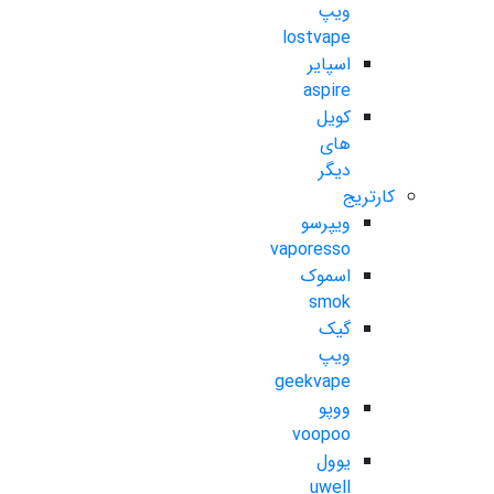
ویپ
lostvape
اسپایر
aspire
کویل
های
دیگر
کارتریج
ویپرسو
vaporesso
اسموک
smok
گیک
ویپ
geekvape
ووپو
voopoo
یوول
uwell