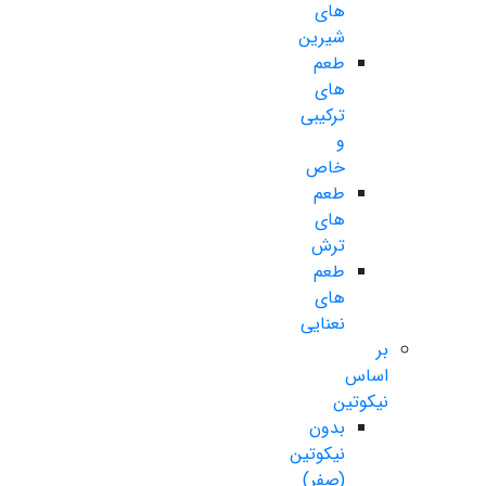
های
شیرین
طعم
های
ترکیبی
و
خاص
طعم
های
ترش
طعم
های
نعنایی
بر
اساس
نیکوتین
بدون
نیکوتین
(صفر)