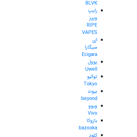
BLVK
رایپ
ویپز
RIPE
VAPES
ای
سیگارا
Ecigara
یوول
Uwell
توکیو
Tokyo
بیوند
beyond
ویوو
Vivo
بازوکا
bazooka
کلود