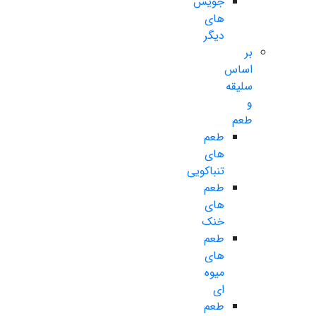
جویس
های
دیگر
بر
اساس
سلیقه
و
طعم
طعم
های
تنباکویی
طعم
های
خنک
طعم
های
میوه
ای
طعم