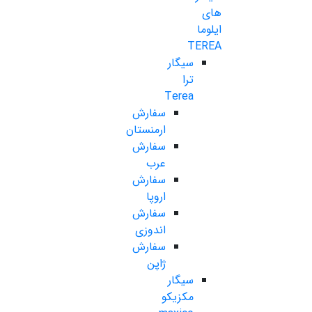
های
ایلوما
TEREA
سیگار
ترا
Terea
سفارش
ارمنستان
سفارش
عرب
سفارش
اروپا
سفارش
اندوزی
سفارش
ژاپن
سیگار
مکزیکو