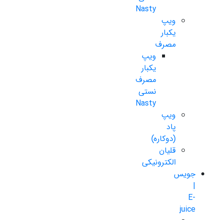
Nasty
ویپ
یکبار
مصرف
ویپ
یکبار
مصرف
نستی
Nasty
ویپ
پاد
(دوکاره)
قلیان
الکترونیکی
جویس
|
E-
juice