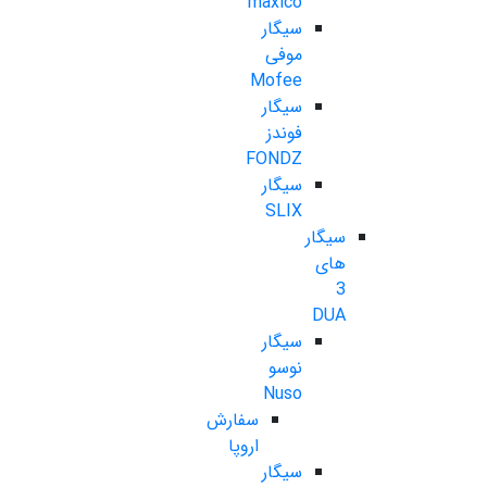
maxico
سیگار
موفی
Mofee
سیگار
فوندز
FONDZ
سیگار
SLIX
سیگار
های
3
DUA
سیگار
نوسو
Nuso
سفارش
اروپا
سیگار