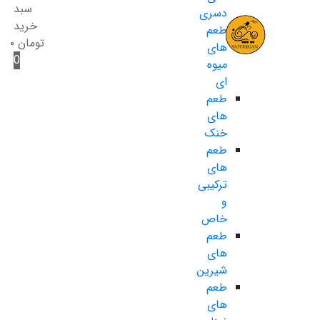
سبد
دسری
خرید
طعم
تومان
۰
های
0
میوه
ای
طعم
های
خنک
طعم
های
ترکیبی
و
خاص
طعم
های
شیرین
طعم
های