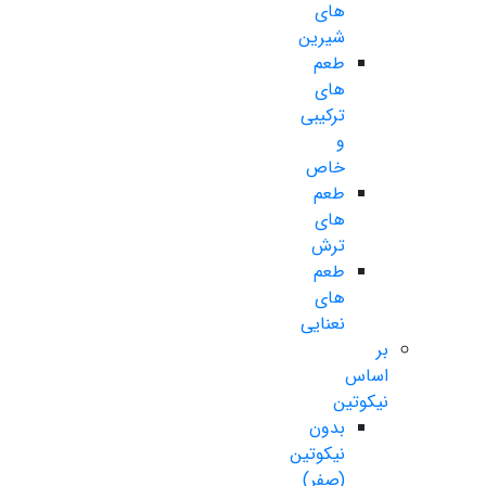
های
شیرین
طعم
های
ترکیبی
و
خاص
طعم
های
ترش
طعم
های
نعنایی
بر
اساس
نیکوتین
بدون
نیکوتین
(صفر)