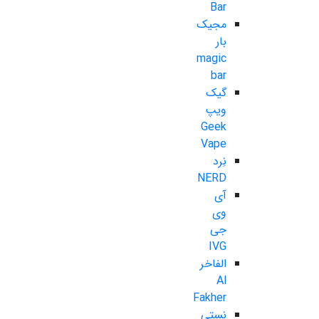
Bar
مجیک
بار
magic
bar
گیک
ویپ
Geek
Vape
نِرد
NERD
آی
وی
جی
IVG
الفاخر
Al
Fakher
نستی