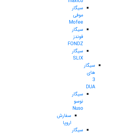
maxico
سیگار
موفی
Mofee
سیگار
فوندز
FONDZ
سیگار
SLIX
سیگار
های
3
DUA
سیگار
نوسو
Nuso
سفارش
اروپا
سیگار