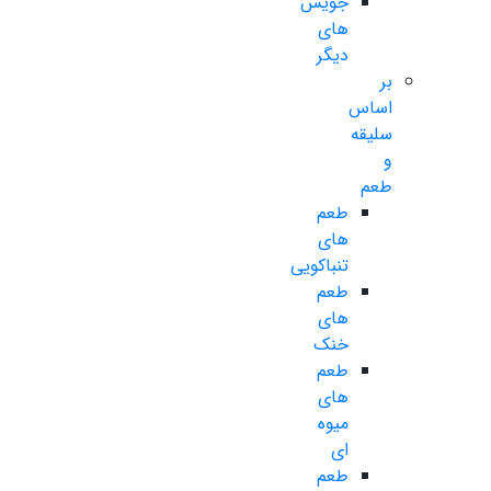
جویس
های
دیگر
بر
اساس
سلیقه
و
طعم
طعم
های
تنباکویی
طعم
های
خنک
طعم
های
میوه
ای
طعم