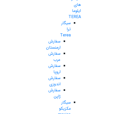
های
ایلوما
TEREA
سیگار
ترا
Terea
سفارش
ارمنستان
سفارش
عرب
سفارش
اروپا
سفارش
اندوزی
سفارش
ژاپن
سیگار
مکزیکو