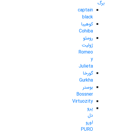
برگ
captain
black
کوهیبا
Cohiba
رومئو
ژولیت
Romeo
y
Julieta
گورخا
Gurkha
بوسنر
Bossner
Virtuozity
پرو
دل
اورو
PURO