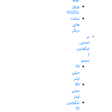
leaf
وزول
VOZOL
سالت
های
دیگر
بر
اساس
نیکوتین
|
حجم
10
میلی
لیتر
30
میلی
لیتر
نیکوتین
10