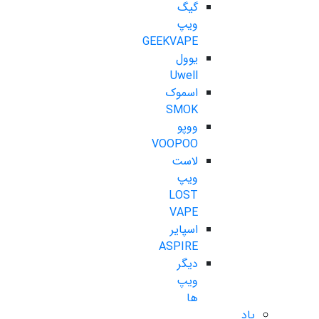
گیگ
ویپ
GEEKVAPE
یوول
Uwell
اسموک
SMOK
ووپو
VOOPOO
لاست
ویپ
LOST
VAPE
اسپایر
ASPIRE
دیگر
ویپ
ها
پاد