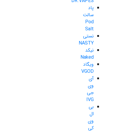
DR.VAPES
پاد
سالت
Pod
Salt
نستی
NASTY
نیکد
Naked
ویگاد
VGOD
آی
وی
جی
IVG
بی
ال
وی
کی