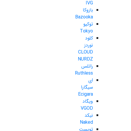
IVG
بازوکا
Bazooka
توکیو
Tokyo
کلود
نوردز
CLOUD
NURDZ
راتلس
Ruthless
ای
سیگارا
Ecigara
ویگاد
VGOD
نیکد
Naked
تویست