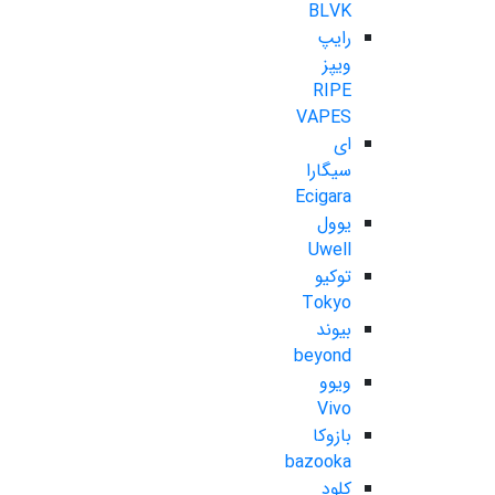
BLVK
رایپ
ویپز
RIPE
VAPES
ای
سیگارا
Ecigara
یوول
Uwell
توکیو
Tokyo
بیوند
beyond
ویوو
Vivo
بازوکا
bazooka
کلود