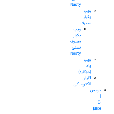
Nasty
ویپ
یکبار
مصرف
ویپ
یکبار
مصرف
نستی
Nasty
ویپ
پاد
(دوکاره)
قلیان
الکترونیکی
جویس
|
E-
juice