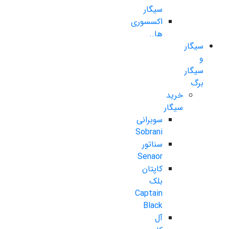
سیگار
اکسسوری
ها..
سیگار
و
سیگار
برگ
خرید
سیگار
سوبرانی
Sobrani
سناتور
Senaor
کاپتان
بلک
Captain
Black
آل