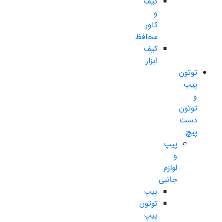
کیف
و
کاور
محافظ
کیف
ابزار
توتون
پیپ
و
توتون
دست
پیچ
پیپ
و
لوازم
جانبی
پیپ
توتون
پیپ