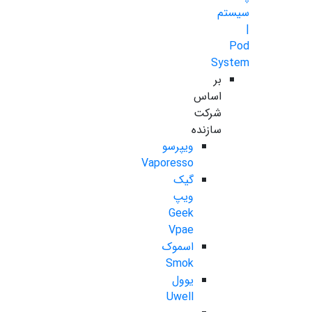
سیستم
|
Pod
System
بر
اساس
شرکت
سازنده
ویپرسو
Vaporesso
گیک
ویپ
Geek
Vpae
اسموک
Smok
یوول
Uwell