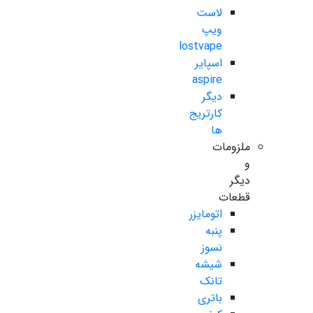
لاست
ویپ
lostvape
اسپایر
aspire
دیگر
کارتریج
ها
ملزومات
و
دیگر
قطعات
اتومایزر
پنبه
نسوز
شیشه
تانک
باتری