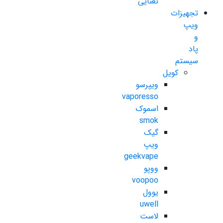
نعنایی
تجهیزات
ویپ
و
پاد
سیستم
کویل
ویپرسو
vaporesso
اسموک
smok
گیک
ویپ
geekvape
ووپو
voopoo
یوول
uwell
لاست