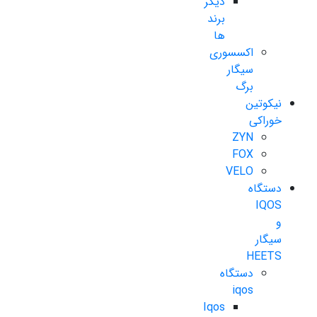
دیگر
برند
ها
اکسسوری
سیگار
برگ
نیکوتین
خوراکی
ZYN
FOX
VELO
دستگاه
IQOS
و
سیگار
HEETS
دستگاه
iqos
Iqos