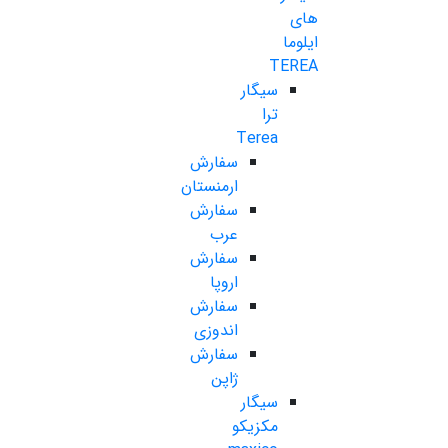
های
ایلوما
TEREA
سیگار
ترا
Terea
سفارش
ارمنستان
سفارش
عرب
سفارش
اروپا
سفارش
اندوزی
سفارش
ژاپن
سیگار
مکزیکو