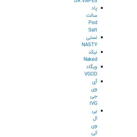
DR.VAPES
پاد
سالت
Pod
Salt
نستی
NASTY
نیکد
Naked
ویگاد
VGOD
آی
وی
جی
IVG
بی
ال
وی
کی