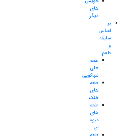
جویس
های
دیگر
بر
اساس
سلیقه
و
طعم
طعم
های
تنباکویی
طعم
های
خنک
طعم
های
میوه
ای
طعم