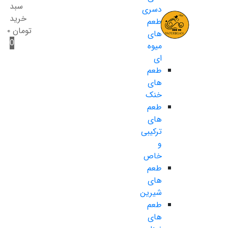
سبد
دسری
خرید
طعم
تومان
۰
های
0
میوه
ای
طعم
های
خنک
طعم
های
ترکیبی
و
خاص
طعم
های
شیرین
طعم
های