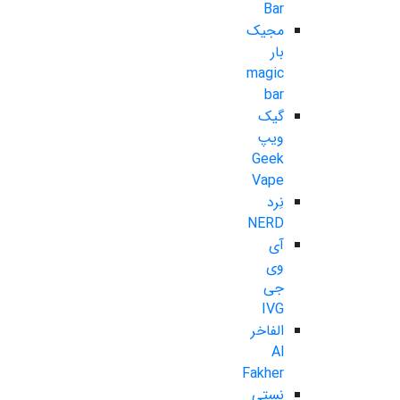
Bar
مجیک
بار
magic
bar
گیک
ویپ
Geek
Vape
نِرد
NERD
آی
وی
جی
IVG
الفاخر
Al
Fakher
نستی