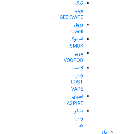
گیگ
ویپ
GEEKVAPE
یوول
Uwell
اسموک
SMOK
ووپو
VOOPOO
لاست
ویپ
LOST
VAPE
اسپایر
ASPIRE
دیگر
ویپ
ها
پاد