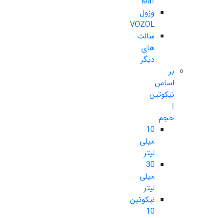
leaf
وزول
VOZOL
سالت
های
دیگر
بر
اساس
نیکوتین
|
حجم
10
میلی
لیتر
30
میلی
لیتر
نیکوتین
10