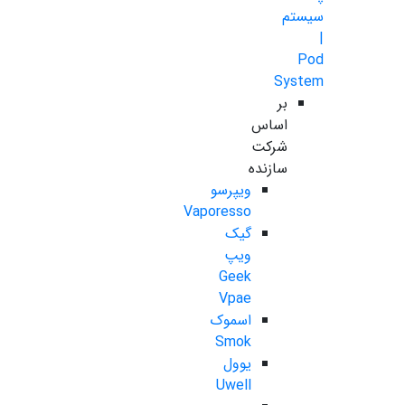
سیستم
|
Pod
System
بر
اساس
شرکت
سازنده
ویپرسو
Vaporesso
گیک
ویپ
Geek
Vpae
اسموک
Smok
یوول
Uwell