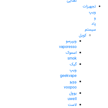
نعنایی
تجهیزات
ویپ
و
پاد
سیستم
کویل
ویپرسو
vaporesso
اسموک
smok
گیک
ویپ
geekvape
ووپو
voopoo
یوول
uwell
لاست