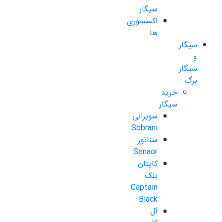
سیگار
اکسسوری
ها..
سیگار
و
سیگار
برگ
خرید
سیگار
سوبرانی
Sobrani
سناتور
Senaor
کاپتان
بلک
Captain
Black
آل