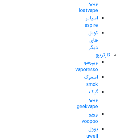
ویپ
lostvape
اسپایر
aspire
کویل
های
دیگر
کارتریج
ویپرسو
vaporesso
اسموک
smok
گیک
ویپ
geekvape
ووپو
voopoo
یوول
uwell