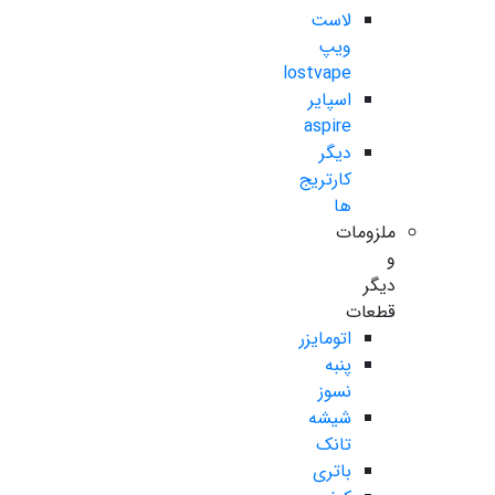
لاست
ویپ
lostvape
اسپایر
aspire
دیگر
کارتریج
ها
ملزومات
و
دیگر
قطعات
اتومایزر
پنبه
نسوز
شیشه
تانک
باتری