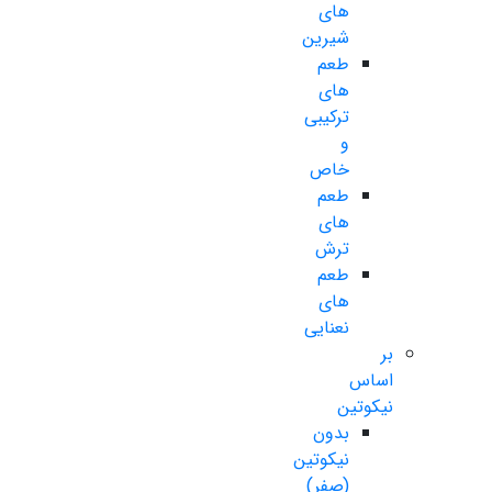
های
شیرین
طعم
های
ترکیبی
و
خاص
طعم
های
ترش
طعم
های
نعنایی
بر
اساس
نیکوتین
بدون
نیکوتین
(صفر)