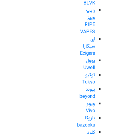
BLVK
رایپ
ویپز
RIPE
VAPES
ای
سیگارا
Ecigara
یوول
Uwell
توکیو
Tokyo
بیوند
beyond
ویوو
Vivo
بازوکا
bazooka
کلود