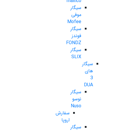
maxico
سیگار
موفی
Mofee
سیگار
فوندز
FONDZ
سیگار
SLIX
سیگار
های
3
DUA
سیگار
نوسو
Nuso
سفارش
اروپا
سیگار