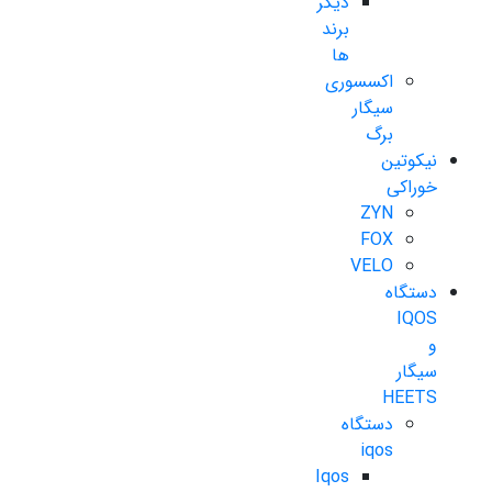
دیگر
برند
ها
اکسسوری
سیگار
برگ
نیکوتین
خوراکی
ZYN
FOX
VELO
دستگاه
IQOS
و
سیگار
HEETS
دستگاه
iqos
Iqos