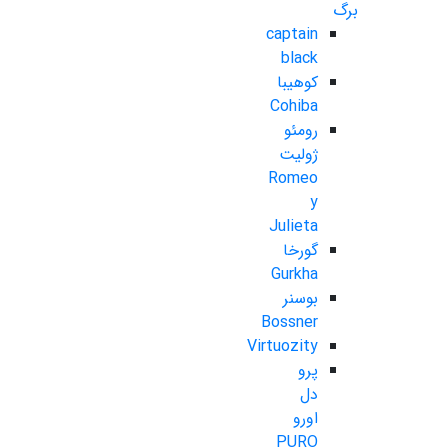
برگ
captain
black
کوهیبا
Cohiba
رومئو
ژولیت
Romeo
y
Julieta
گورخا
Gurkha
بوسنر
Bossner
Virtuozity
پرو
دل
اورو
PURO