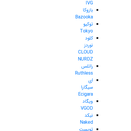
IVG
بازوکا
Bazooka
توکیو
Tokyo
کلود
نوردز
CLOUD
NURDZ
راتلس
Ruthless
ای
سیگارا
Ecigara
ویگاد
VGOD
نیکد
Naked
تویست