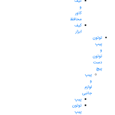
کیف
و
کاور
محافظ
کیف
ابزار
توتون
پیپ
و
توتون
دست
پیچ
پیپ
و
لوازم
جانبی
پیپ
توتون
پیپ