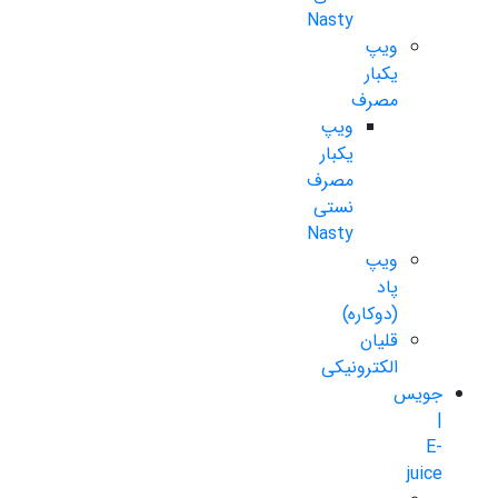
Nasty
ویپ
یکبار
مصرف
ویپ
یکبار
مصرف
نستی
Nasty
ویپ
پاد
(دوکاره)
قلیان
الکترونیکی
جویس
|
E-
juice