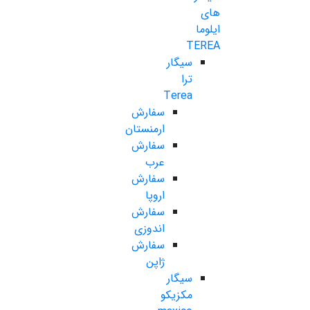
های
ایلوما
TEREA
سیگار
ترا
Terea
سفارش
ارمنستان
سفارش
عرب
سفارش
اروپا
سفارش
اندوزی
سفارش
ژاپن
سیگار
مکزیکو