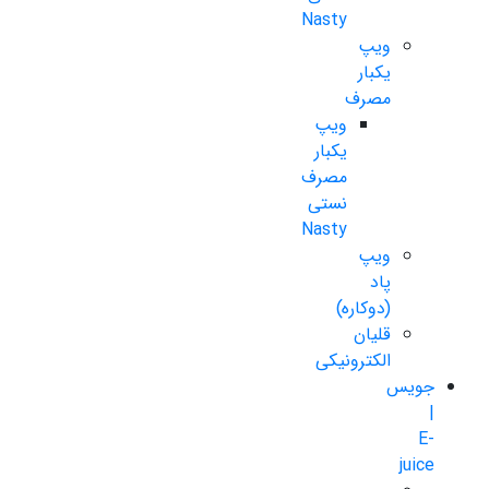
Nasty
ویپ
یکبار
مصرف
ویپ
یکبار
مصرف
نستی
Nasty
ویپ
پاد
(دوکاره)
قلیان
الکترونیکی
جویس
|
E-
juice