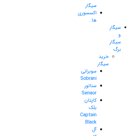
سیگار
اکسسوری
ها..
سیگار
و
سیگار
برگ
خرید
سیگار
سوبرانی
Sobrani
سناتور
Senaor
کاپتان
بلک
Captain
Black
آل