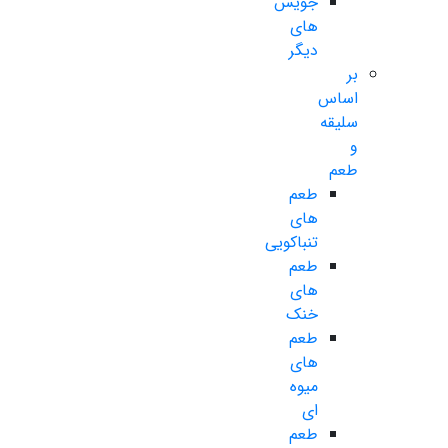
جویس
های
دیگر
بر
اساس
سلیقه
و
طعم
طعم
های
تنباکویی
طعم
های
خنک
طعم
های
میوه
ای
طعم