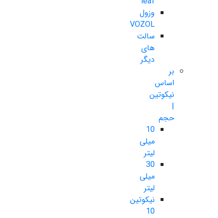
leaf
وزول
VOZOL
سالت
های
دیگر
بر
اساس
نیکوتین
|
حجم
10
میلی
لیتر
30
میلی
لیتر
نیکوتین
10