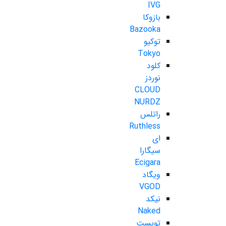
IVG
بازوکا
Bazooka
توکیو
Tokyo
کلود
نوردز
CLOUD
NURDZ
راتلس
Ruthless
ای
سیگارا
Ecigara
ویگاد
VGOD
نیکد
Naked
تویست