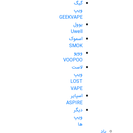
گیگ
ویپ
GEEKVAPE
یوول
Uwell
اسموک
SMOK
ووپو
VOOPOO
لاست
ویپ
LOST
VAPE
اسپایر
ASPIRE
دیگر
ویپ
ها
پاد