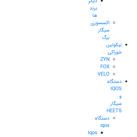
دیگر
برند
ها
اکسسوری
سیگار
برگ
نیکوتین
خوراکی
ZYN
FOX
VELO
دستگاه
IQOS
و
سیگار
HEETS
دستگاه
iqos
Iqos