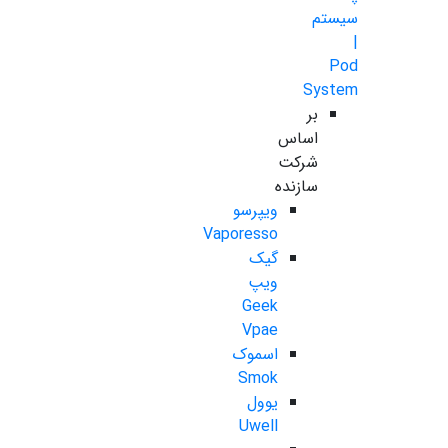
سیستم
|
Pod
System
بر
اساس
شرکت
سازنده
ویپرسو
Vaporesso
گیک
ویپ
Geek
Vpae
اسموک
Smok
یوول
Uwell