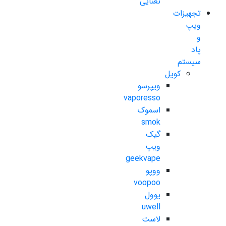
نعنایی
تجهیزات
ویپ
و
پاد
سیستم
کویل
ویپرسو
vaporesso
اسموک
smok
گیک
ویپ
geekvape
ووپو
voopoo
یوول
uwell
لاست