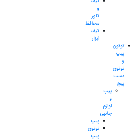
کیف
و
کاور
محافظ
کیف
ابزار
توتون
پیپ
و
توتون
دست
پیچ
پیپ
و
لوازم
جانبی
پیپ
توتون
پیپ