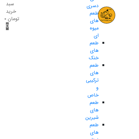
سبد
دسری
خرید
طعم
تومان
۰
های
0
میوه
ای
طعم
های
خنک
طعم
های
ترکیبی
و
خاص
طعم
های
شیرین
طعم
های