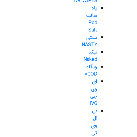
DR.VAPES
پاد
سالت
Pod
Salt
نستی
NASTY
نیکد
Naked
ویگاد
VGOD
آی
وی
جی
IVG
بی
ال
وی
کی