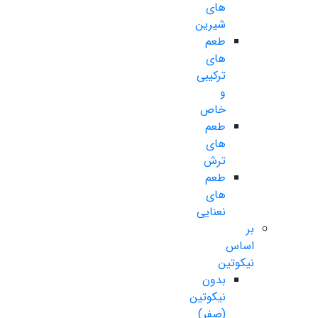
های
شیرین
طعم
های
ترکیبی
و
خاص
طعم
های
ترش
طعم
های
نعنایی
بر
اساس
نیکوتین
بدون
نیکوتین
(صفر)