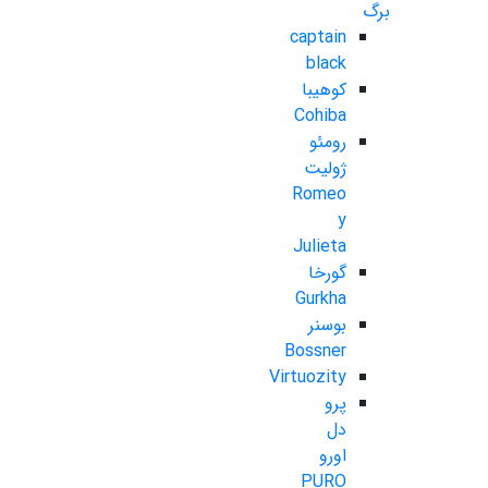
برگ
captain
black
کوهیبا
Cohiba
رومئو
ژولیت
Romeo
y
Julieta
گورخا
Gurkha
بوسنر
Bossner
Virtuozity
پرو
دل
اورو
PURO