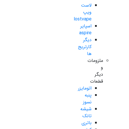
لاست
ویپ
lostvape
اسپایر
aspire
دیگر
کارتریج
ها
ملزومات
و
دیگر
قطعات
اتومایزر
پنبه
نسوز
شیشه
تانک
باتری