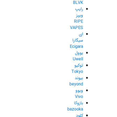
BLVK
رایپ
ویپز
RIPE
VAPES
ای
سیگارا
Ecigara
یوول
Uwell
توکیو
Tokyo
بیوند
beyond
ویوو
Vivo
بازوکا
bazooka
کلود