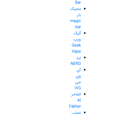
Bar
مجیک
بار
magic
bar
گیک
ویپ
Geek
Vape
نِرد
NERD
آی
وی
جی
IVG
الفاخر
Al
Fakher
نستی