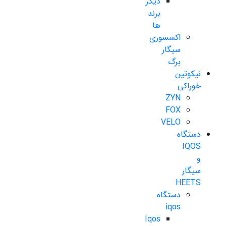
دیگر
برند
ها
اکسسوری
سیگار
برگ
نیکوتین
خوراکی
ZYN
FOX
VELO
دستگاه
IQOS
و
سیگار
HEETS
دستگاه
iqos
Iqos