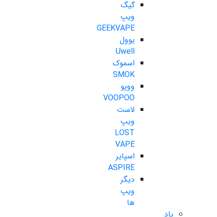
گیگ
ویپ
GEEKVAPE
یوول
Uwell
اسموک
SMOK
ووپو
VOOPOO
لاست
ویپ
LOST
VAPE
اسپایر
ASPIRE
دیگر
ویپ
ها
پاد