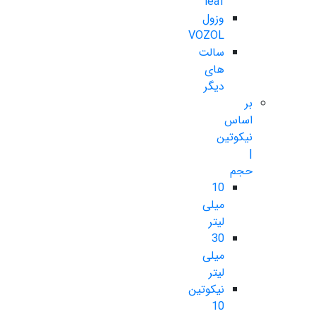
leaf
وزول
VOZOL
سالت
های
دیگر
بر
اساس
نیکوتین
|
حجم
10
میلی
لیتر
30
میلی
لیتر
نیکوتین
10