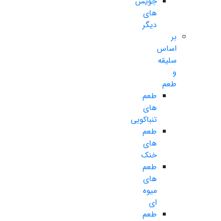
جویس
های
دیگر
بر
اساس
سلیقه
و
طعم
طعم
های
تنباکویی
طعم
های
خنک
طعم
های
میوه
ای
طعم