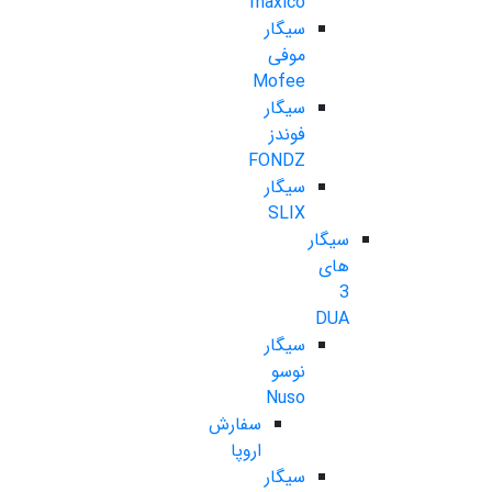
maxico
سیگار
موفی
Mofee
سیگار
فوندز
FONDZ
سیگار
SLIX
سیگار
های
3
DUA
سیگار
نوسو
Nuso
سفارش
اروپا
سیگار