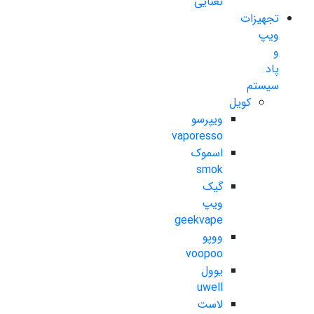
نعنایی
تجهیزات
ویپ
و
پاد
سیستم
کویل
ویپرسو
vaporesso
اسموک
smok
گیک
ویپ
geekvape
ووپو
voopoo
یوول
uwell
لاست