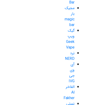
Bar
مجیک
بار
magic
bar
گیک
ویپ
Geek
Vape
نِرد
NERD
آی
وی
جی
IVG
الفاخر
Al
Fakher
نستی