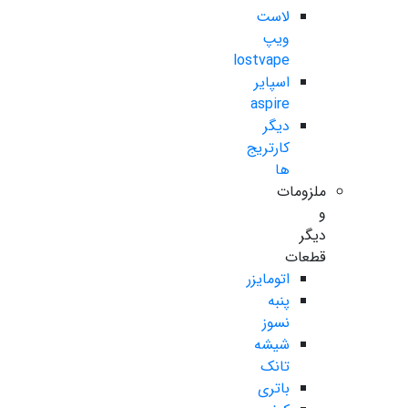
لاست
ویپ
lostvape
اسپایر
aspire
دیگر
کارتریج
ها
ملزومات
و
دیگر
قطعات
اتومایزر
پنبه
نسوز
شیشه
تانک
باتری