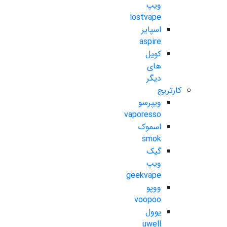
ویپ
lostvape
اسپایر
aspire
کویل
های
دیگر
کارتریج
ویپرسو
vaporesso
اسموک
smok
گیک
ویپ
geekvape
ووپو
voopoo
یوول
uwell