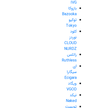
IVG
بازوکا
Bazooka
توکیو
Tokyo
کلود
نوردز
CLOUD
NURDZ
راتلس
Ruthless
ای
سیگارا
Ecigara
ویگاد
VGOD
نیکد
Naked
تویست