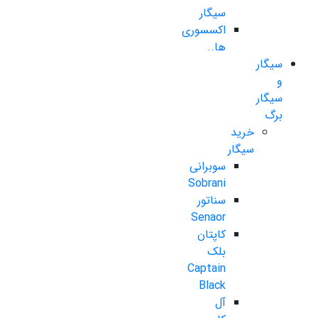
سیگار
اکسسوری
ها..
سیگار
و
سیگار
برگ
خرید
سیگار
سوبرانی
Sobrani
سناتور
Senaor
کاپتان
بلک
Captain
Black
آل