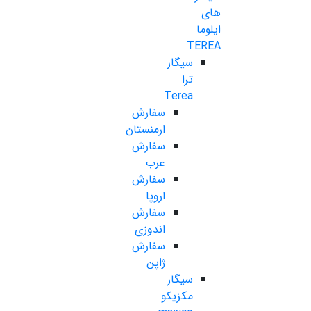
های
ایلوما
TEREA
سیگار
ترا
Terea
سفارش
ارمنستان
سفارش
عرب
سفارش
اروپا
سفارش
اندوزی
سفارش
ژاپن
سیگار
مکزیکو