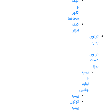
کیف
و
کاور
محافظ
کیف
ابزار
توتون
پیپ
و
توتون
دست
پیچ
پیپ
و
لوازم
جانبی
پیپ
توتون
پیپ