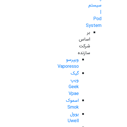
سیستم
|
Pod
System
بر
اساس
شرکت
سازنده
ویپرسو
Vaporesso
گیک
ویپ
Geek
Vpae
اسموک
Smok
یوول
Uwell