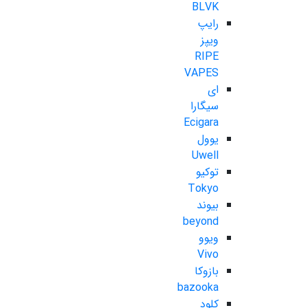
BLVK
رایپ
ویپز
RIPE
VAPES
ای
سیگارا
Ecigara
یوول
Uwell
توکیو
Tokyo
بیوند
beyond
ویوو
Vivo
بازوکا
bazooka
کلود