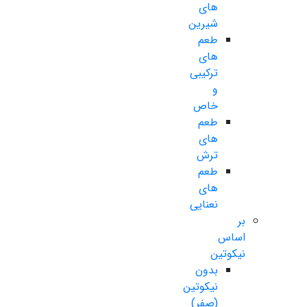
های
شیرین
طعم
های
ترکیبی
و
خاص
طعم
های
ترش
طعم
های
نعنایی
بر
اساس
نیکوتین
بدون
نیکوتین
(صفر)