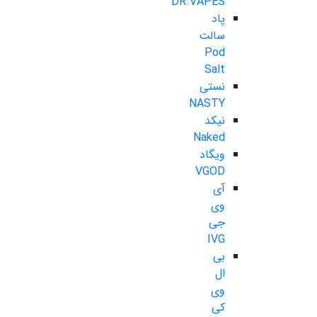
DR.VAPES
پاد
سالت
Pod
Salt
نستی
NASTY
نیکد
Naked
ویگاد
VGOD
آی
وی
جی
IVG
بی
ال
وی
کی