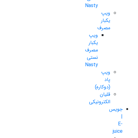
Nasty
ویپ
یکبار
مصرف
ویپ
یکبار
مصرف
نستی
Nasty
ویپ
پاد
(دوکاره)
قلیان
الکترونیکی
جویس
|
E-
juice