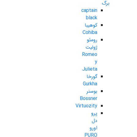
برگ
captain
black
کوهیبا
Cohiba
رومئو
ژولیت
Romeo
y
Julieta
گورخا
Gurkha
بوسنر
Bossner
Virtuozity
پرو
دل
اورو
PURO