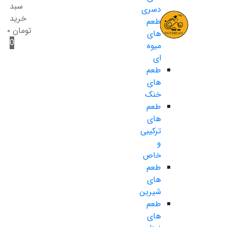
سبد
دسری
خرید
طعم
تومان
۰
های
0
میوه
ای
طعم
های
خنک
طعم
های
ترکیبی
و
خاص
طعم
های
شیرین
طعم
های