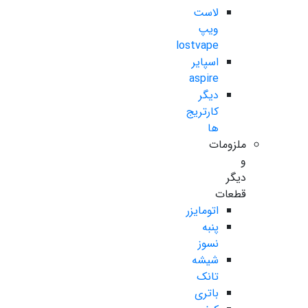
لاست
ویپ
lostvape
اسپایر
aspire
دیگر
کارتریج
ها
ملزومات
و
دیگر
قطعات
اتومایزر
پنبه
نسوز
شیشه
تانک
باتری