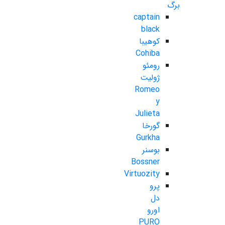
برگ
captain
black
کوهیبا
Cohiba
رومئو
ژولیت
Romeo
y
Julieta
گورخا
Gurkha
بوسنر
Bossner
Virtuozity
پرو
دل
اورو
PURO