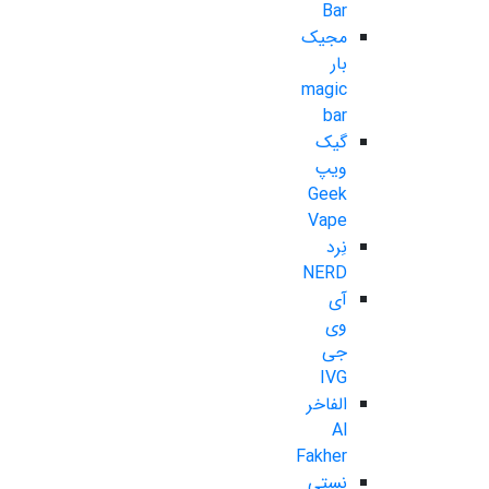
Bar
مجیک
بار
magic
bar
گیک
ویپ
Geek
Vape
نِرد
NERD
آی
وی
جی
IVG
الفاخر
Al
Fakher
نستی