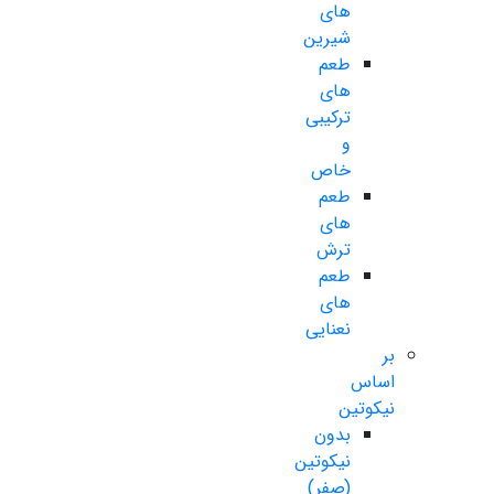
های
شیرین
طعم
های
ترکیبی
و
خاص
طعم
های
ترش
طعم
های
نعنایی
بر
اساس
نیکوتین
بدون
نیکوتین
(صفر)