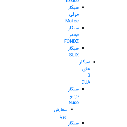
maxico
سیگار
موفی
Mofee
سیگار
فوندز
FONDZ
سیگار
SLIX
سیگار
های
3
DUA
سیگار
نوسو
Nuso
سفارش
اروپا
سیگار