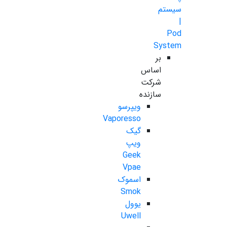
سیستم
|
Pod
System
بر
اساس
شرکت
سازنده
ویپرسو
Vaporesso
گیک
ویپ
Geek
Vpae
اسموک
Smok
یوول
Uwell