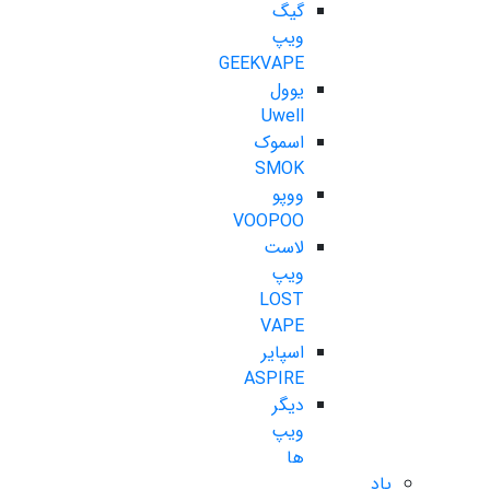
گیگ
ویپ
GEEKVAPE
یوول
Uwell
اسموک
SMOK
ووپو
VOOPOO
لاست
ویپ
LOST
VAPE
اسپایر
ASPIRE
دیگر
ویپ
ها
پاد