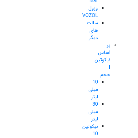
leaf
وزول
VOZOL
سالت
های
دیگر
بر
اساس
نیکوتین
|
حجم
10
میلی
لیتر
30
میلی
لیتر
نیکوتین
10