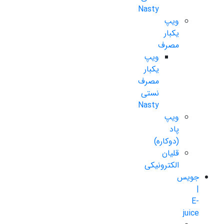
Nasty
ویپ
یکبار
مصرف
ویپ
یکبار
مصرف
نستی
Nasty
ویپ
پاد
(دوکاره)
قلیان
الکترونیکی
جویس
|
E-
juice