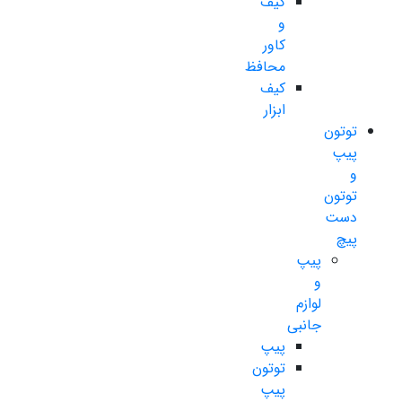
کیف
و
کاور
محافظ
کیف
ابزار
توتون
پیپ
و
توتون
دست
پیچ
پیپ
و
لوازم
جانبی
پیپ
توتون
پیپ