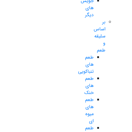
جویس
های
دیگر
بر
اساس
سلیقه
و
طعم
طعم
های
تنباکویی
طعم
های
خنک
طعم
های
میوه
ای
طعم