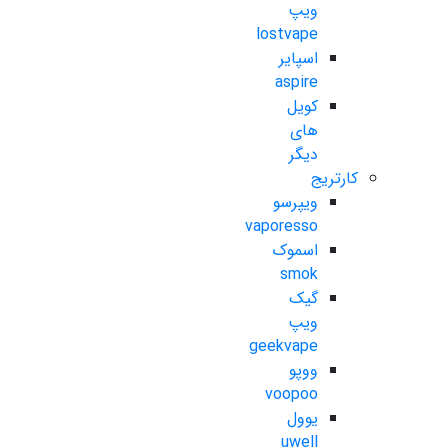
ویپ
lostvape
اسپایر
aspire
کویل
های
دیگر
کارتریج
ویپرسو
vaporesso
اسموک
smok
گیک
ویپ
geekvape
ووپو
voopoo
یوول
uwell