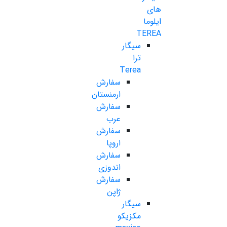
های
ایلوما
TEREA
سیگار
ترا
Terea
سفارش
ارمنستان
سفارش
عرب
سفارش
اروپا
سفارش
اندوزی
سفارش
ژاپن
سیگار
مکزیکو