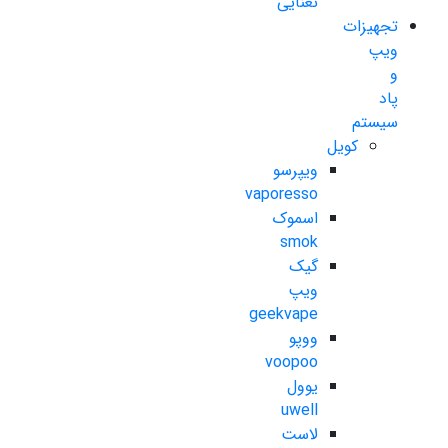
نعنایی
تجهیزات
ویپ
و
پاد
سیستم
کویل
ویپرسو
vaporesso
اسموک
smok
گیک
ویپ
geekvape
ووپو
voopoo
یوول
uwell
لاست