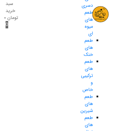
سبد
دسری
خرید
طعم
تومان
۰
های
0
میوه
ای
طعم
های
خنک
طعم
های
ترکیبی
و
خاص
طعم
های
شیرین
طعم
های