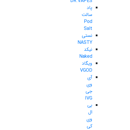
DR.VAPES
پاد
سالت
Pod
Salt
نستی
NASTY
نیکد
Naked
ویگاد
VGOD
آی
وی
جی
IVG
بی
ال
وی
کی