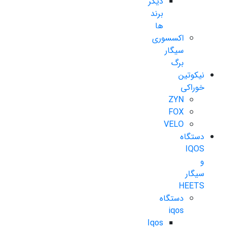
دیگر
برند
ها
اکسسوری
سیگار
برگ
نیکوتین
خوراکی
ZYN
FOX
VELO
دستگاه
IQOS
و
سیگار
HEETS
دستگاه
iqos
Iqos