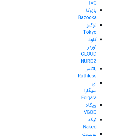
IVG
بازوکا
Bazooka
توکیو
Tokyo
کلود
نوردز
CLOUD
NURDZ
راتلس
Ruthless
ای
سیگارا
Ecigara
ویگاد
VGOD
نیکد
Naked
تویست