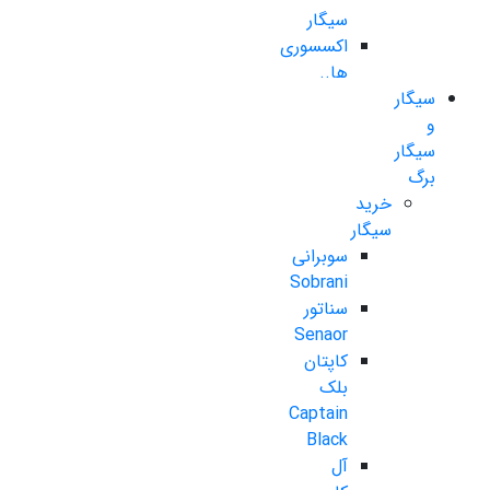
سیگار
اکسسوری
ها..
سیگار
و
سیگار
برگ
خرید
سیگار
سوبرانی
Sobrani
سناتور
Senaor
کاپتان
بلک
Captain
Black
آل