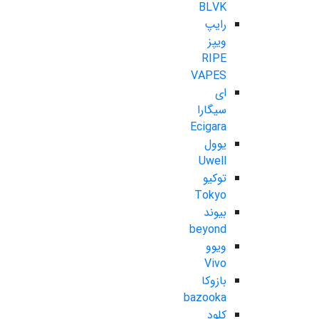
BLVK
رایپ
ویپز
RIPE
VAPES
ای
سیگارا
Ecigara
یوول
Uwell
توکیو
Tokyo
بیوند
beyond
ویوو
Vivo
بازوکا
bazooka
کلود