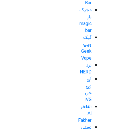
Bar
مجیک
بار
magic
bar
گیک
ویپ
Geek
Vape
نِرد
NERD
آی
وی
جی
IVG
الفاخر
Al
Fakher
نستی