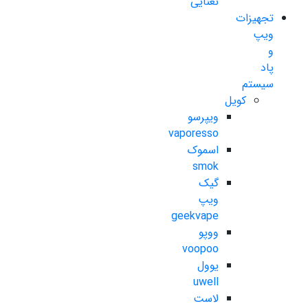
نعنایی
تجهیزات
ویپ
و
پاد
سیستم
کویل
ویپرسو
vaporesso
اسموک
smok
گیک
ویپ
geekvape
ووپو
voopoo
یوول
uwell
لاست