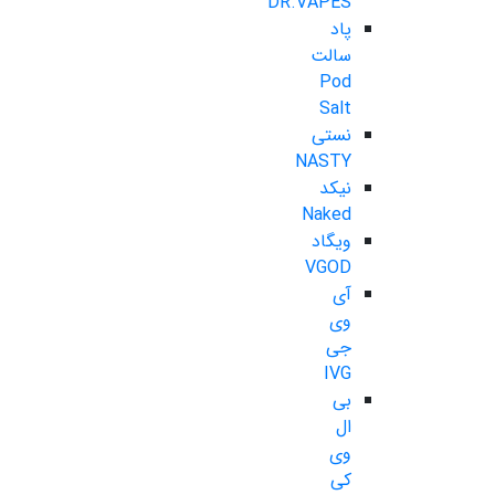
DR.VAPES
پاد
سالت
Pod
Salt
نستی
NASTY
نیکد
Naked
ویگاد
VGOD
آی
وی
جی
IVG
بی
ال
وی
کی