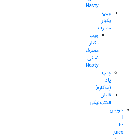
Nasty
ویپ
یکبار
مصرف
ویپ
یکبار
مصرف
نستی
Nasty
ویپ
پاد
(دوکاره)
قلیان
الکترونیکی
جویس
|
E-
juice