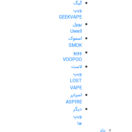
گیگ
ویپ
GEEKVAPE
یوول
Uwell
اسموک
SMOK
ووپو
VOOPOO
لاست
ویپ
LOST
VAPE
اسپایر
ASPIRE
دیگر
ویپ
ها
پاد