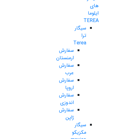
های
ایلوما
TEREA
سیگار
ترا
Terea
سفارش
ارمنستان
سفارش
عرب
سفارش
اروپا
سفارش
اندوزی
سفارش
ژاپن
سیگار
مکزیکو