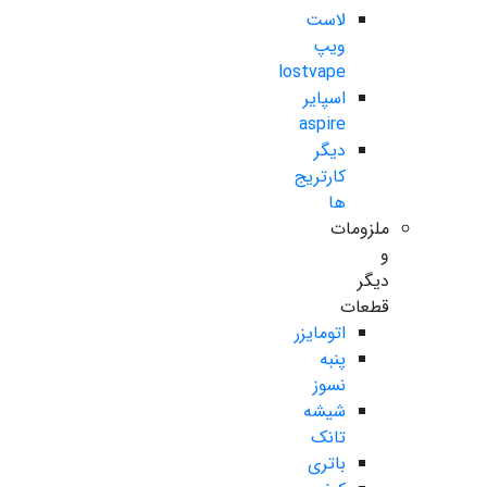
لاست
ویپ
lostvape
اسپایر
aspire
دیگر
کارتریج
ها
ملزومات
و
دیگر
قطعات
اتومایزر
پنبه
نسوز
شیشه
تانک
باتری