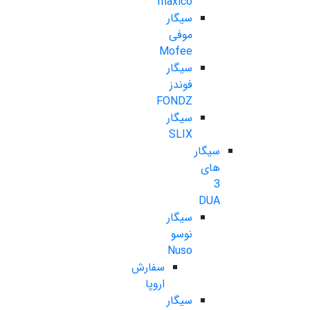
maxico
سیگار
موفی
Mofee
سیگار
فوندز
FONDZ
سیگار
SLIX
سیگار
های
3
DUA
سیگار
نوسو
Nuso
سفارش
اروپا
سیگار