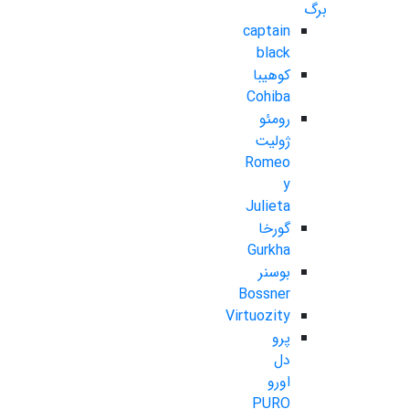
برگ
captain
black
کوهیبا
Cohiba
رومئو
ژولیت
Romeo
y
Julieta
گورخا
Gurkha
بوسنر
Bossner
Virtuozity
پرو
دل
اورو
PURO