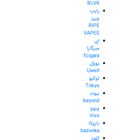
BLVK
رایپ
ویپز
RIPE
VAPES
ای
سیگارا
Ecigara
یوول
Uwell
توکیو
Tokyo
بیوند
beyond
ویوو
Vivo
بازوکا
bazooka
کلود