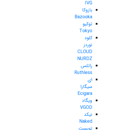
IVG
بازوکا
Bazooka
توکیو
Tokyo
کلود
نوردز
CLOUD
NURDZ
راتلس
Ruthless
ای
سیگارا
Ecigara
ویگاد
VGOD
نیکد
Naked
تویست