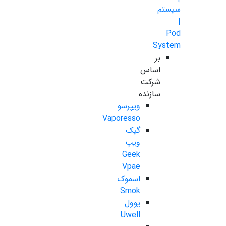
سیستم
|
Pod
System
بر
اساس
شرکت
سازنده
ویپرسو
Vaporesso
گیک
ویپ
Geek
Vpae
اسموک
Smok
یوول
Uwell