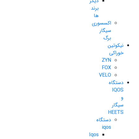
دیگر
برند
ها
اکسسوری
سیگار
برگ
نیکوتین
خوراکی
ZYN
FOX
VELO
دستگاه
IQOS
و
سیگار
HEETS
دستگاه
iqos
Iqos