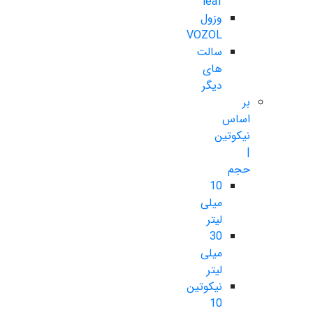
leaf
وزول
VOZOL
سالت
های
دیگر
بر
اساس
نیکوتین
|
حجم
10
میلی
لیتر
30
میلی
لیتر
نیکوتین
10