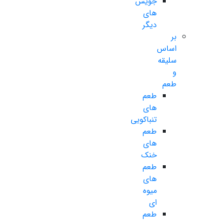
جویس
های
دیگر
بر
اساس
سلیقه
و
طعم
طعم
های
تنباکویی
طعم
های
خنک
طعم
های
میوه
ای
طعم