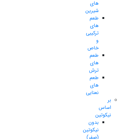
های
شیرین
طعم
های
ترکیبی
و
خاص
طعم
های
ترش
طعم
های
نعنایی
بر
اساس
نیکوتین
بدون
نیکوتین
(صفر)