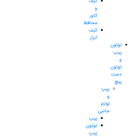
کیف
و
کاور
محافظ
کیف
ابزار
توتون
پیپ
و
توتون
دست
پیچ
پیپ
و
لوازم
جانبی
پیپ
توتون
پیپ