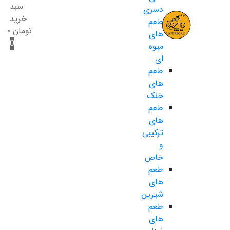
سبد
دسری
خرید
طعم
تومان
۰
های
0
میوه
ای
طعم
های
خنک
طعم
های
ترکیبی
و
خاص
طعم
های
شیرین
طعم
های