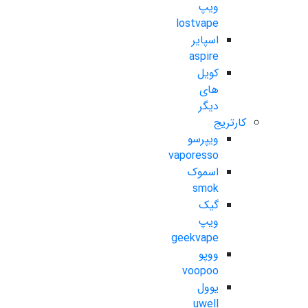
ویپ
lostvape
اسپایر
aspire
کویل
های
دیگر
کارتریج
ویپرسو
vaporesso
اسموک
smok
گیک
ویپ
geekvape
ووپو
voopoo
یوول
uwell