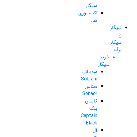
سیگار
اکسسوری
ها..
سیگار
و
سیگار
برگ
خرید
سیگار
سوبرانی
Sobrani
سناتور
Senaor
کاپتان
بلک
Captain
Black
آل