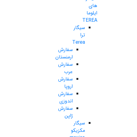
های
ایلوما
TEREA
سیگار
ترا
Terea
سفارش
ارمنستان
سفارش
عرب
سفارش
اروپا
سفارش
اندوزی
سفارش
ژاپن
سیگار
مکزیکو