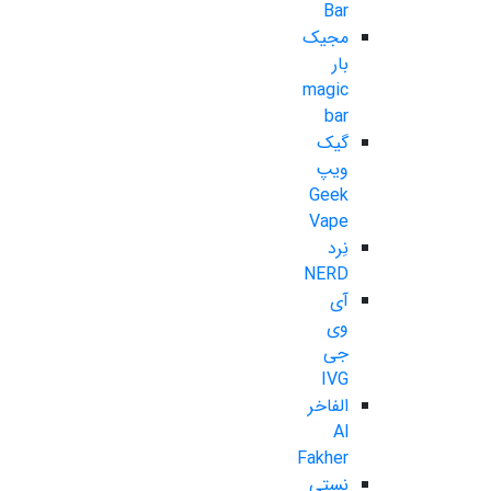
Bar
مجیک
بار
magic
bar
گیک
ویپ
Geek
Vape
نِرد
NERD
آی
وی
جی
IVG
الفاخر
Al
Fakher
نستی