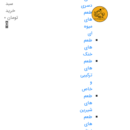
سبد
دسری
خرید
طعم
تومان
۰
های
0
میوه
ای
طعم
های
خنک
طعم
های
ترکیبی
و
خاص
طعم
های
شیرین
طعم
های