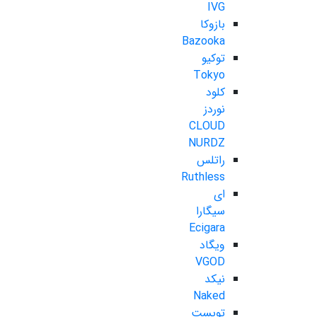
IVG
بازوکا
Bazooka
توکیو
Tokyo
کلود
نوردز
CLOUD
NURDZ
راتلس
Ruthless
ای
سیگارا
Ecigara
ویگاد
VGOD
نیکد
Naked
تویست