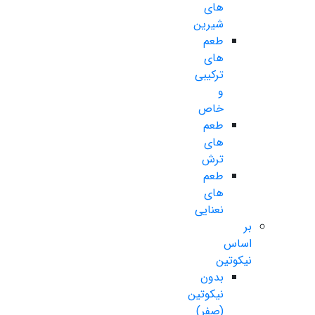
های
شیرین
طعم
های
ترکیبی
و
خاص
طعم
های
ترش
طعم
های
نعنایی
بر
اساس
نیکوتین
بدون
نیکوتین
(صفر)