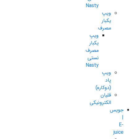
Nasty
ویپ
یکبار
مصرف
ویپ
یکبار
مصرف
نستی
Nasty
ویپ
پاد
(دوکاره)
قلیان
الکترونیکی
جویس
|
E-
juice