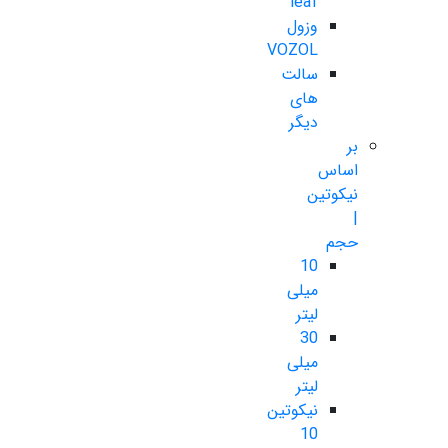
leaf
وزول
VOZOL
سالت
های
دیگر
بر
اساس
نیکوتین
|
حجم
10
میلی
لیتر
30
میلی
لیتر
نیکوتین
10