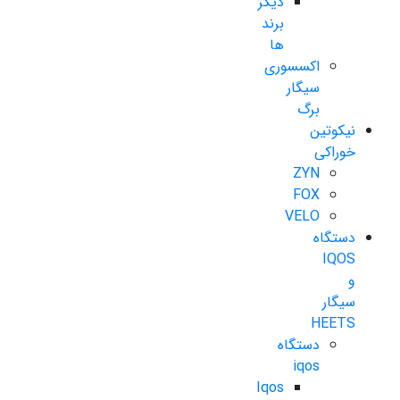
دیگر
برند
ها
اکسسوری
سیگار
برگ
نیکوتین
خوراکی
ZYN
FOX
VELO
دستگاه
IQOS
و
سیگار
HEETS
دستگاه
iqos
Iqos