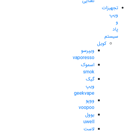
نعنایی
تجهیزات
ویپ
و
پاد
سیستم
کویل
ویپرسو
vaporesso
اسموک
smok
گیک
ویپ
geekvape
ووپو
voopoo
یوول
uwell
لاست