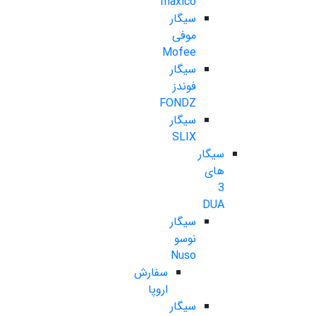
maxico
سیگار
موفی
Mofee
سیگار
فوندز
FONDZ
سیگار
SLIX
سیگار
های
3
DUA
سیگار
نوسو
Nuso
سفارش
اروپا
سیگار