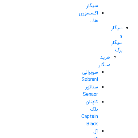
سیگار
اکسسوری
ها..
سیگار
و
سیگار
برگ
خرید
سیگار
سوبرانی
Sobrani
سناتور
Senaor
کاپتان
بلک
Captain
Black
آل