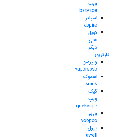
ویپ
lostvape
اسپایر
aspire
کویل
های
دیگر
کارتریج
ویپرسو
vaporesso
اسموک
smok
گیک
ویپ
geekvape
ووپو
voopoo
یوول
uwell