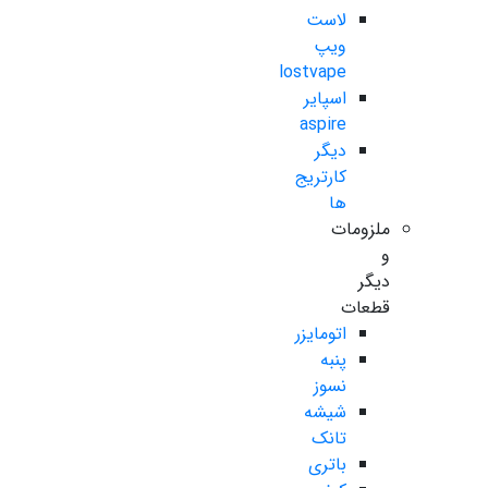
لاست
ویپ
lostvape
اسپایر
aspire
دیگر
کارتریج
ها
ملزومات
و
دیگر
قطعات
اتومایزر
پنبه
نسوز
شیشه
تانک
باتری