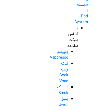
سیستم
|
Pod
System
بر
اساس
شرکت
سازنده
ویپرسو
Vaporesso
گیک
ویپ
Geek
Vpae
اسموک
Smok
یوول
Uwell