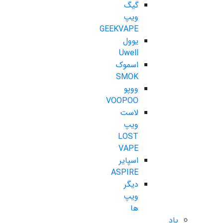
گیگ
ویپ
GEEKVAPE
یوول
Uwell
اسموک
SMOK
ووپو
VOOPOO
لاست
ویپ
LOST
VAPE
اسپایر
ASPIRE
دیگر
ویپ
ها
پاد