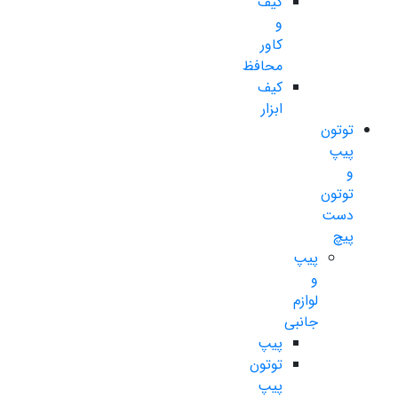
کیف
و
کاور
محافظ
کیف
ابزار
توتون
پیپ
و
توتون
دست
پیچ
پیپ
و
لوازم
جانبی
پیپ
توتون
پیپ