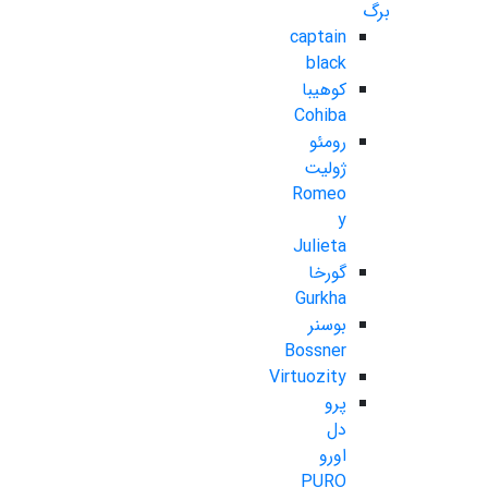
برگ
captain
black
کوهیبا
Cohiba
رومئو
ژولیت
Romeo
y
Julieta
گورخا
Gurkha
بوسنر
Bossner
Virtuozity
پرو
دل
اورو
PURO