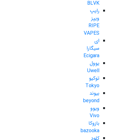
BLVK
رایپ
ویپز
RIPE
VAPES
ای
سیگارا
Ecigara
یوول
Uwell
توکیو
Tokyo
بیوند
beyond
ویوو
Vivo
بازوکا
bazooka
کلود