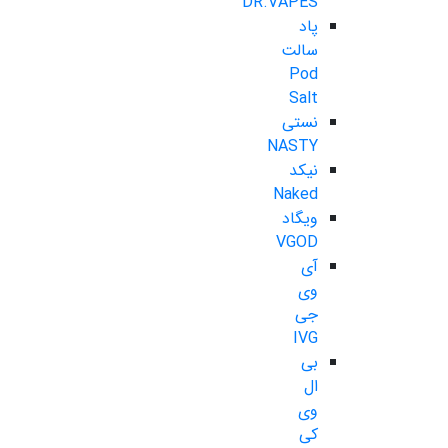
DR.VAPES
پاد
سالت
Pod
Salt
نستی
NASTY
نیکد
Naked
ویگاد
VGOD
آی
وی
جی
IVG
بی
ال
وی
کی