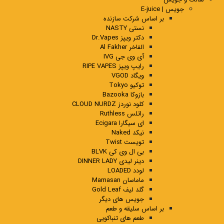
جویس | E-juice
بر اساس شرکت سازنده
نستی NASTY
دکتر ویپز Dr.Vapes
الفاخر Al Fakher
آی وی جی IVG
رایپ ویپز RIPE VAPES
ویگاد VGOD
توکیو Tokyo
بازوکا Bazooka
کلود نوردز CLOUD NURDZ
راتلس Ruthless
ای سیگارا Ecigara
نیکد Naked
تویست Twist
بی ال وی کی BLVK
دینر لیدی DINNER LADY
لودد LOADED
ماماسان Mamasan
گلد لیف Gold Leaf
جویس های دیگر
بر اساس سلیقه و طعم
طعم های تنباکویی