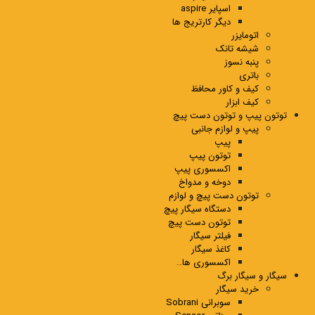
اسپایر aspire
دیگر کارتریج ها
اتومایزر
شیشه تانک
پنبه نسوز
باتری
کیف و کاور محافظ
کیف ابزار
توتون پیپ و توتون دست پیچ
پیپ و لوازم جانبی
پیپ
توتون پیپ
اکسسوری پیپ
دوخه و مدواخ
توتون دست پیچ و لوازم
دستگاه سیگار پیچ
توتون دست پیچ
فیلتر سیگار
کاغذ سیگار
اکسسوری ها..
سیگار و سیگار برگ
خرید سیگار
سوبرانی Sobrani