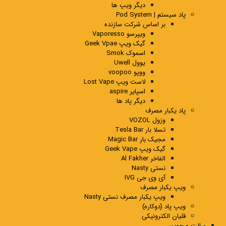
دیگر ویپ ها
پاد سیستم | Pod System
بر اساس شرکت سازنده
ویپرسو Vaporesso
گیک ویپ Geek Vpae
اسموک Smok
یوول Uwell
ووپو voopoo
لاست ویپ Lost Vape
اسپایر aspire
دیگر پاد ها
پاد یکبار مصرف
وزول VOZOL
تسلا بار Tesla Bar
مجیک بار Magic Bar
گیک ویپ Geek Vape
الفاخر Al Fakher
نستی Nasty
آی وی جی IVG
ویپ یکبار مصرف
ویپ یکبار مصرف نستی Nasty
ویپ پاد (دوکاره)
قلیان الکترونیکی
سالت و جویس