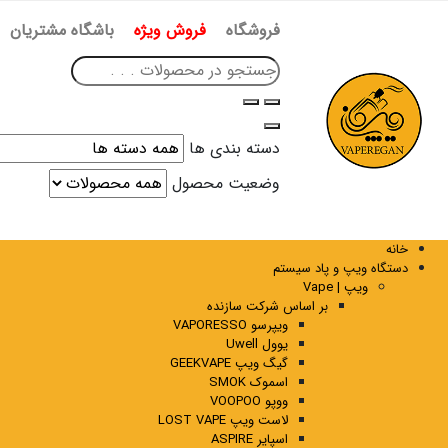
فروشگاه
فروش ویژه
باشگاه مشتریان
دسته بندی ها
وضعیت محصول
خانه
دستگاه ویپ و پاد سیستم
ویپ | Vape
بر اساس شرکت سازنده
ویپرسو VAPORESSO
یوول Uwell
گیگ ویپ GEEKVAPE
اسموک SMOK
ووپو VOOPOO
لاست ویپ LOST VAPE
اسپایر ASPIRE