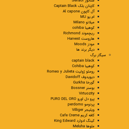
سناتور Senaor
کاپتان بلک Captain Black
آل کاپون Al capone
ام.یو MU
میلانو Milano
کوهیبا cohiba
ریچموند Richmond
هاروست Harvest
مودز Moods
دیگر برند ها
سیگار برگ
captain black
کوهیبا Cohiba
رومئو ژولیت Romeo y Julieta
دیویدوف Davidoff
گورخا Gurkha
بوسنر Bossner
Virtuozity
پرو دل اورو PURO DEL ORO
پردومو perdomo
ویلیجر Villiger
کافه کریم Cafe Creme
کینگ ادوارد King Edward
ملوها Meluha