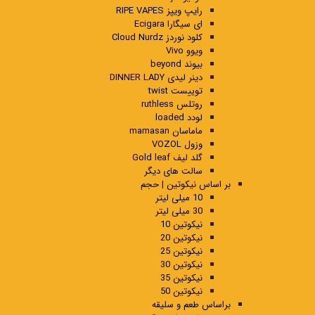
رایپ ویپز RIPE VAPES
ای سیگارا Ecigara
کلود نوردز Cloud Nurdz
ویوو Vivo
بیوند beyond
دینر لیدی DINNER LADY
توییست twist
روتلس ruthless
لودد loaded
ماماسان mamasan
وزول VOZOL
گلد لیف Gold leaf
سالت های دیگر
بر اساس نیکوتین | حجم
10 میلی لیتر
30 میلی لیتر
نیکوتین 10
نیکوتین 20
نیکوتین 25
نیکوتین 30
نیکوتین 35
نیکوتین 50
براساس طعم و سلیقه