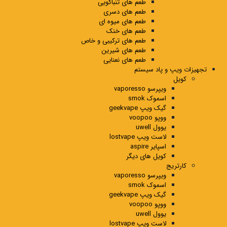
طعم های تنباکویی
طعم های دسری
طعم های میوه ای
طعم های خنک
طعم های ترکیبی و خاص
طعم های شیرین
طعم های نعنایی
تجهیزات ویپ و پاد سیستم
کویل
ویپرسو vaporesso
اسموک smok
گیک ویپ geekvape
ووپو voopoo
یوول uwell
لاست ویپ lostvape
اسپایر aspire
کویل های دیگر
کارتریج
ویپرسو vaporesso
اسموک smok
گیک ویپ geekvape
ووپو voopoo
یوول uwell
لاست ویپ lostvape