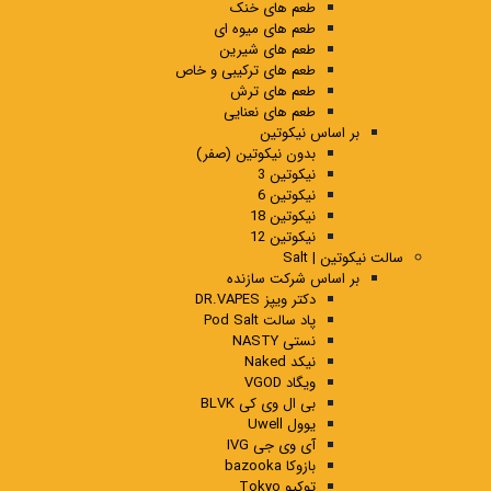
طعم های خنک
طعم های میوه ای
طعم های شیرین
طعم های ترکیبی و خاص
طعم های ترش
طعم های نعنایی
بر اساس نیکوتین
بدون نیکوتین (صفر)
نیکوتین 3
نیکوتین 6
نیکوتین 18
نیکوتین 12
سالت نیکوتین | Salt
بر اساس شرکت سازنده
دکتر ویپز DR.VAPES
پاد سالت Pod Salt
نستی NASTY
نیکد Naked
ویگاد VGOD
بی ال وی کی BLVK
یوول Uwell
آی وی جی IVG
بازوکا bazooka
توکیو Tokyo