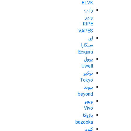
BLVK
رایپ
ویپز
RIPE
VAPES
ای
سیگارا
Ecigara
یوول
Uwell
توکیو
Tokyo
بیوند
beyond
ویوو
Vivo
بازوکا
bazooka
کلود