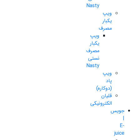
Nasty
ویپ
یکبار
مصرف
ویپ
یکبار
مصرف
نستی
Nasty
ویپ
پاد
(دوکاره)
قلیان
الکترونیکی
جویس
|
E-
juice