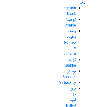
برگ
captain
black
کوهیبا
Cohiba
رومئو
ژولیت
Romeo
y
Julieta
گورخا
Gurkha
بوسنر
Bossner
Virtuozity
پرو
دل
اورو
PURO