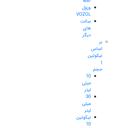
leaf
وزول
VOZOL
سالت
های
دیگر
بر
اساس
نیکوتین
|
حجم
10
میلی
لیتر
30
میلی
لیتر
نیکوتین
10