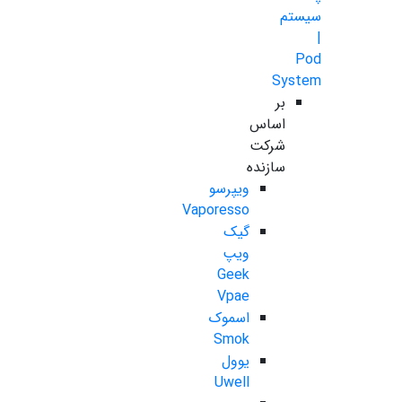
سیستم
|
Pod
System
بر
اساس
شرکت
سازنده
ویپرسو
Vaporesso
گیک
ویپ
Geek
Vpae
اسموک
Smok
یوول
Uwell