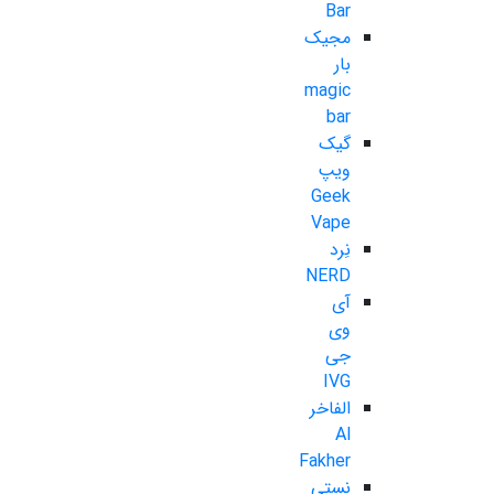
Bar
مجیک
بار
magic
bar
گیک
ویپ
Geek
Vape
نِرد
NERD
آی
وی
جی
IVG
الفاخر
Al
Fakher
نستی