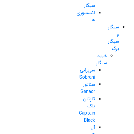
سیگار
اکسسوری
ها..
سیگار
و
سیگار
برگ
خرید
سیگار
سوبرانی
Sobrani
سناتور
Senaor
کاپتان
بلک
Captain
Black
آل