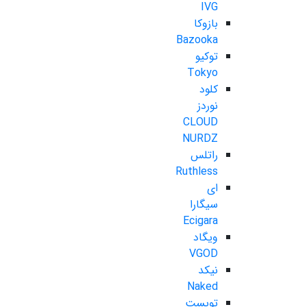
IVG
بازوکا
Bazooka
توکیو
Tokyo
کلود
نوردز
CLOUD
NURDZ
راتلس
Ruthless
ای
سیگارا
Ecigara
ویگاد
VGOD
نیکد
Naked
تویست