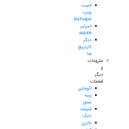
لاست
ویپ
lostvape
اسپایر
aspire
دیگر
کارتریج
ها
ملزومات
و
دیگر
قطعات
اتومایزر
پنبه
نسوز
شیشه
تانک
باتری