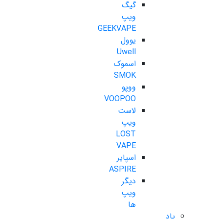
گیگ
ویپ
GEEKVAPE
یوول
Uwell
اسموک
SMOK
ووپو
VOOPOO
لاست
ویپ
LOST
VAPE
اسپایر
ASPIRE
دیگر
ویپ
ها
پاد