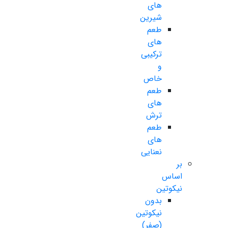
های
شیرین
طعم
های
ترکیبی
و
خاص
طعم
های
ترش
طعم
های
نعنایی
بر
اساس
نیکوتین
بدون
نیکوتین
(صفر)