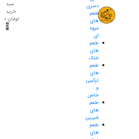
سبد
دسری
خرید
طعم
تومان
۰
های
0
میوه
ای
طعم
های
خنک
طعم
های
ترکیبی
و
خاص
طعم
های
شیرین
طعم
های