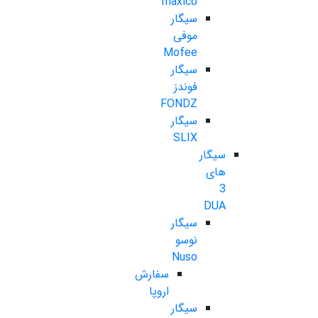
maxico
سیگار
موفی
Mofee
سیگار
فوندز
FONDZ
سیگار
SLIX
سیگار
های
3
DUA
سیگار
نوسو
Nuso
سفارش
اروپا
سیگار