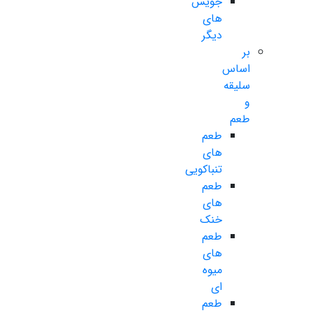
جویس
های
دیگر
بر
اساس
سلیقه
و
طعم
طعم
های
تنباکویی
طعم
های
خنک
طعم
های
میوه
ای
طعم