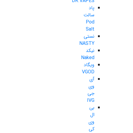
DR.VAPES
پاد
سالت
Pod
Salt
نستی
NASTY
نیکد
Naked
ویگاد
VGOD
آی
وی
جی
IVG
بی
ال
وی
کی