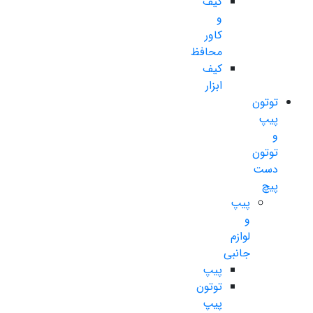
کیف
و
کاور
محافظ
کیف
ابزار
توتون
پیپ
و
توتون
دست
پیچ
پیپ
و
لوازم
جانبی
پیپ
توتون
پیپ