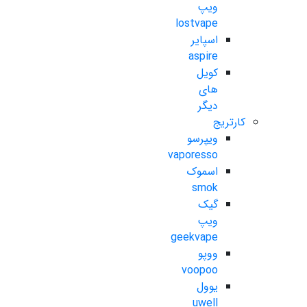
ویپ
lostvape
اسپایر
aspire
کویل
های
دیگر
کارتریج
ویپرسو
vaporesso
اسموک
smok
گیک
ویپ
geekvape
ووپو
voopoo
یوول
uwell