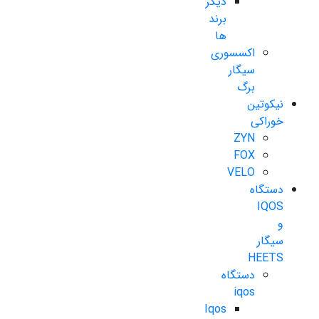
دیگر
برند
ها
اکسسوری
سیگار
برگ
نیکوتین
خوراکی
ZYN
FOX
VELO
دستگاه
IQOS
و
سیگار
HEETS
دستگاه
iqos
Iqos