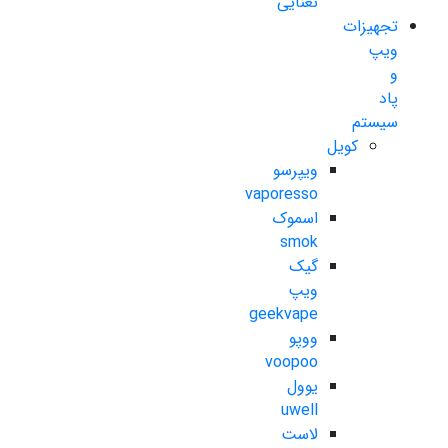
نعنایی
تجهیزات
ویپ
و
پاد
سیستم
کویل
ویپرسو
vaporesso
اسموک
smok
گیک
ویپ
geekvape
ووپو
voopoo
یوول
uwell
لاست