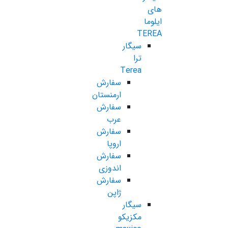
های
ایلوما
TEREA
سیگار
ترا
Terea
سفارش
ارمنستان
سفارش
عرب
سفارش
اروپا
سفارش
اندوزی
سفارش
ژاپن
سیگار
مکزیکو