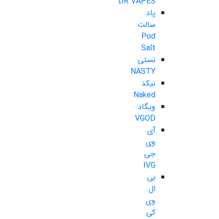
DR.VAPES
پاد
سالت
Pod
Salt
نستی
NASTY
نیکد
Naked
ویگاد
VGOD
آی
وی
جی
IVG
بی
ال
وی
کی