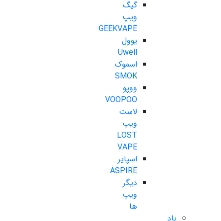
گیگ
ویپ
GEEKVAPE
یوول
Uwell
اسموک
SMOK
ووپو
VOOPOO
لاست
ویپ
LOST
VAPE
اسپایر
ASPIRE
دیگر
ویپ
ها
پاد