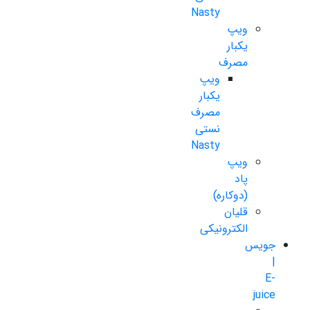
Nasty
ویپ
یکبار
مصرف
ویپ
یکبار
مصرف
نستی
Nasty
ویپ
پاد
(دوکاره)
قلیان
الکترونیکی
جویس
|
E-
juice