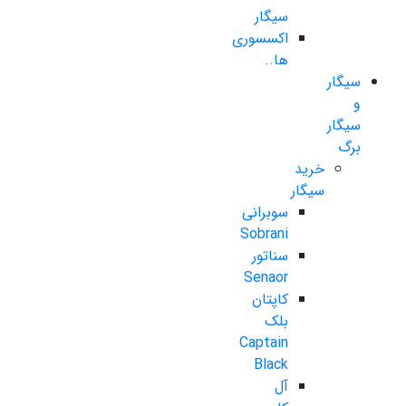
سیگار
اکسسوری
ها..
سیگار
و
سیگار
برگ
خرید
سیگار
سوبرانی
Sobrani
سناتور
Senaor
کاپتان
بلک
Captain
Black
آل