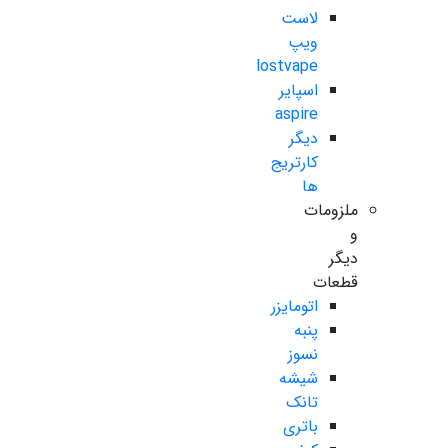
لاست
ویپ
lostvape
اسپایر
aspire
دیگر
کارتریج
ها
ملزومات
و
دیگر
قطعات
اتومایزر
پنبه
نسوز
شیشه
تانک
باتری