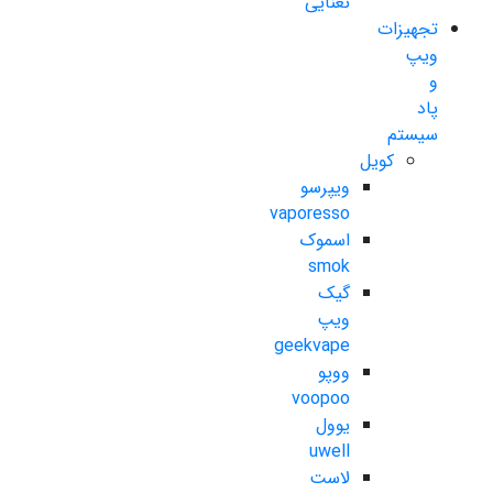
نعنایی
تجهیزات
ویپ
و
پاد
سیستم
کویل
ویپرسو
vaporesso
اسموک
smok
گیک
ویپ
geekvape
ووپو
voopoo
یوول
uwell
لاست