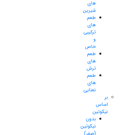
های
شیرین
طعم
های
ترکیبی
و
خاص
طعم
های
ترش
طعم
های
نعنایی
بر
اساس
نیکوتین
بدون
نیکوتین
(صفر)