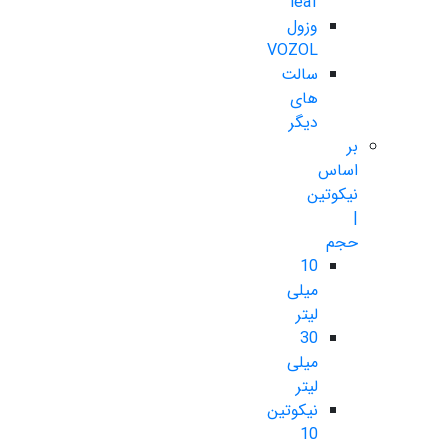
leaf
وزول
VOZOL
سالت
های
دیگر
بر
اساس
نیکوتین
|
حجم
10
میلی
لیتر
30
میلی
لیتر
نیکوتین
10