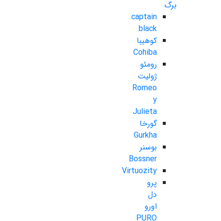
برگ
captain
black
کوهیبا
Cohiba
رومئو
ژولیت
Romeo
y
Julieta
گورخا
Gurkha
بوسنر
Bossner
Virtuozity
پرو
دل
اورو
PURO