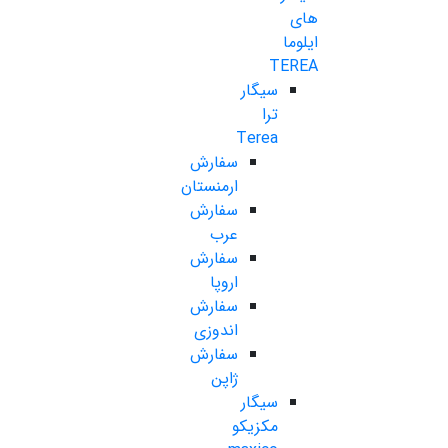
های
ایلوما
TEREA
سیگار
ترا
Terea
سفارش
ارمنستان
سفارش
عرب
سفارش
اروپا
سفارش
اندوزی
سفارش
ژاپن
سیگار
مکزیکو