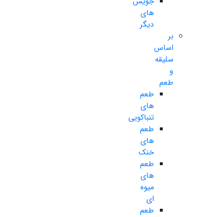
جویس
های
دیگر
بر
اساس
سلیقه
و
طعم
طعم
های
تنباکویی
طعم
های
خنک
طعم
های
میوه
ای
طعم