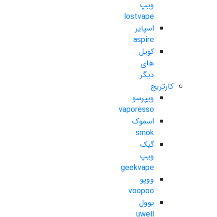
ویپ
lostvape
اسپایر
aspire
کویل
های
دیگر
کارتریج
ویپرسو
vaporesso
اسموک
smok
گیک
ویپ
geekvape
ووپو
voopoo
یوول
uwell