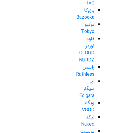
IVG
بازوکا
Bazooka
توکیو
Tokyo
کلود
نوردز
CLOUD
NURDZ
راتلس
Ruthless
ای
سیگارا
Ecigara
ویگاد
VGOD
نیکد
Naked
تویست