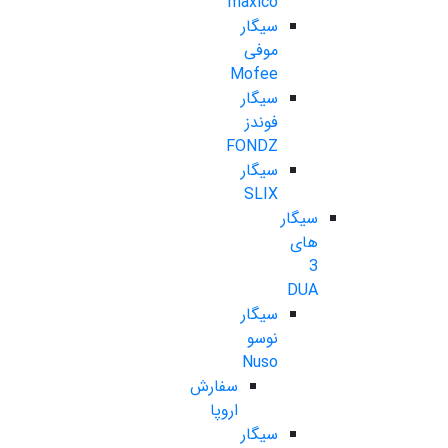
maxico
سیگار
موفی
Mofee
سیگار
فوندز
FONDZ
سیگار
SLIX
سیگار
های
3
DUA
سیگار
نوسو
Nuso
سفارش
اروپا
سیگار