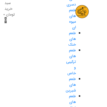
سبد
دسری
خرید
طعم
تومان
۰
های
0
میوه
ای
طعم
های
خنک
طعم
های
ترکیبی
و
خاص
طعم
های
شیرین
طعم
های