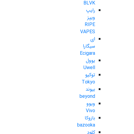
BLVK
رایپ
ویپز
RIPE
VAPES
ای
سیگارا
Ecigara
یوول
Uwell
توکیو
Tokyo
بیوند
beyond
ویوو
Vivo
بازوکا
bazooka
کلود