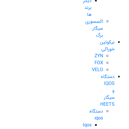
دیگر
برند
ها
اکسسوری
سیگار
برگ
نیکوتین
خوراکی
ZYN
FOX
VELO
دستگاه
IQOS
و
سیگار
HEETS
دستگاه
iqos
Iqos