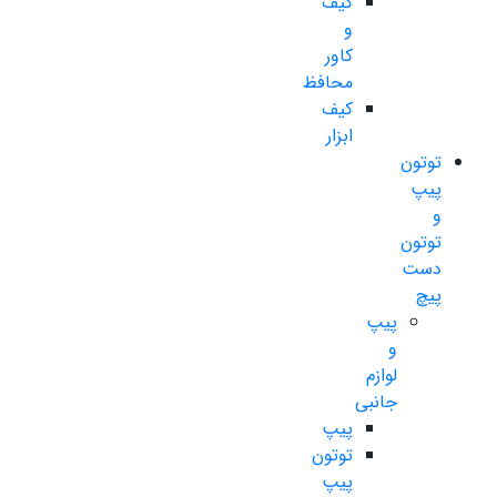
کیف
و
کاور
محافظ
کیف
ابزار
توتون
پیپ
و
توتون
دست
پیچ
پیپ
و
لوازم
جانبی
پیپ
توتون
پیپ