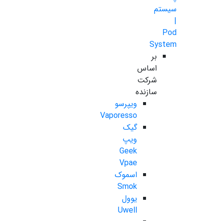
سیستم
|
Pod
System
بر
اساس
شرکت
سازنده
ویپرسو
Vaporesso
گیک
ویپ
Geek
Vpae
اسموک
Smok
یوول
Uwell