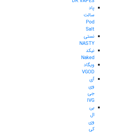
DR.VAPES
پاد
سالت
Pod
Salt
نستی
NASTY
نیکد
Naked
ویگاد
VGOD
آی
وی
جی
IVG
بی
ال
وی
کی