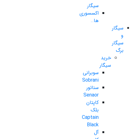
سیگار
اکسسوری
ها..
سیگار
و
سیگار
برگ
خرید
سیگار
سوبرانی
Sobrani
سناتور
Senaor
کاپتان
بلک
Captain
Black
آل