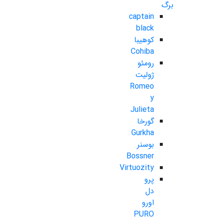
برگ
captain
black
کوهیبا
Cohiba
رومئو
ژولیت
Romeo
y
Julieta
گورخا
Gurkha
بوسنر
Bossner
Virtuozity
پرو
دل
اورو
PURO