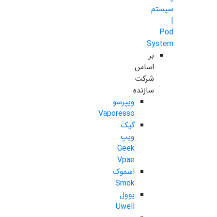
سیستم
|
Pod
System
بر
اساس
شرکت
سازنده
ویپرسو
Vaporesso
گیک
ویپ
Geek
Vpae
اسموک
Smok
یوول
Uwell