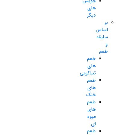
جویس
های
دیگر
بر
اساس
سلیقه
و
طعم
طعم
های
تنباکویی
طعم
های
خنک
طعم
های
میوه
ای
طعم