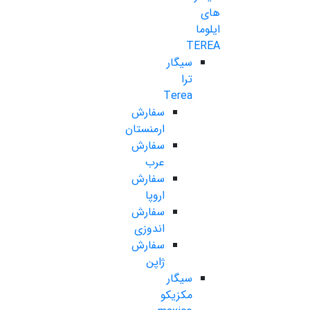
های
ایلوما
TEREA
سیگار
ترا
Terea
سفارش
ارمنستان
سفارش
عرب
سفارش
اروپا
سفارش
اندوزی
سفارش
ژاپن
سیگار
مکزیکو