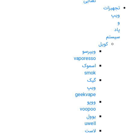
نعنایی
تجهیزات
ویپ
و
پاد
سیستم
کویل
ویپرسو
vaporesso
اسموک
smok
گیک
ویپ
geekvape
ووپو
voopoo
یوول
uwell
لاست