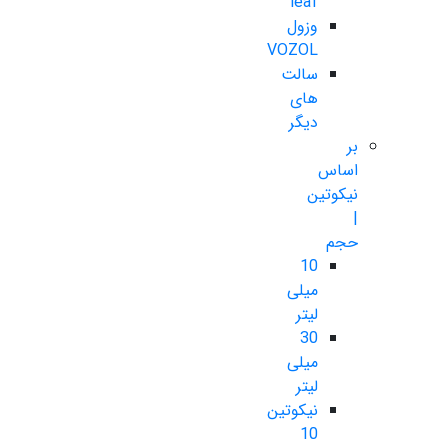
leaf
وزول
VOZOL
سالت
های
دیگر
بر
اساس
نیکوتین
|
حجم
10
میلی
لیتر
30
میلی
لیتر
نیکوتین
10