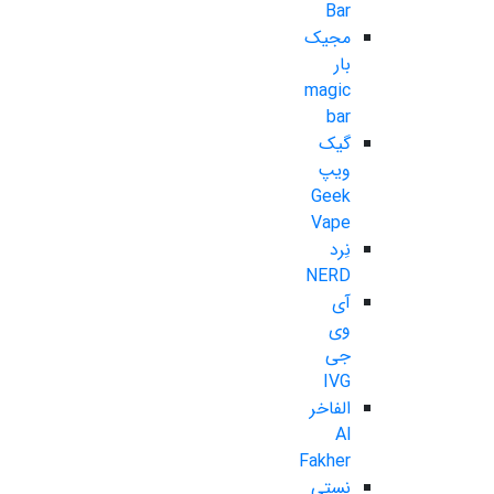
Bar
مجیک
بار
magic
bar
گیک
ویپ
Geek
Vape
نِرد
NERD
آی
وی
جی
IVG
الفاخر
Al
Fakher
نستی