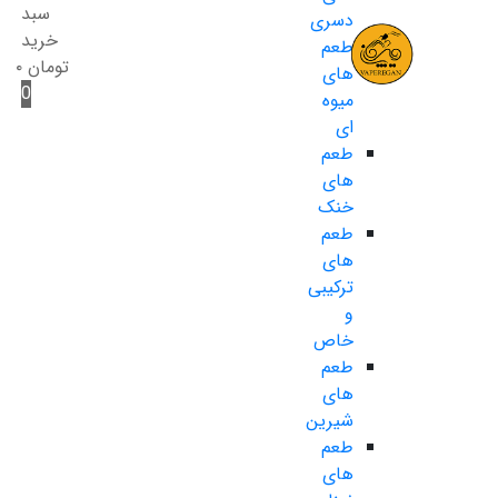
سبد
دسری
خرید
طعم
تومان
۰
های
0
میوه
ای
طعم
های
خنک
طعم
های
ترکیبی
و
خاص
طعم
های
شیرین
طعم
های