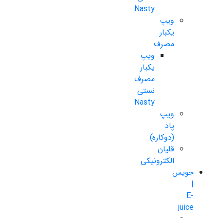
Nasty
ویپ
یکبار
مصرف
ویپ
یکبار
مصرف
نستی
Nasty
ویپ
پاد
(دوکاره)
قلیان
الکترونیکی
جویس
|
E-
juice