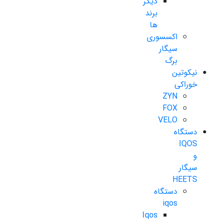
دیگر
برند
ها
اکسسوری
سیگار
برگ
نیکوتین
خوراکی
ZYN
FOX
VELO
دستگاه
IQOS
و
سیگار
HEETS
دستگاه
iqos
Iqos