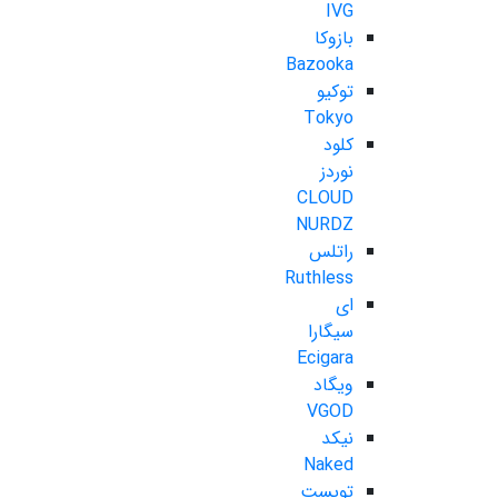
IVG
بازوکا
Bazooka
توکیو
Tokyo
کلود
نوردز
CLOUD
NURDZ
راتلس
Ruthless
ای
سیگارا
Ecigara
ویگاد
VGOD
نیکد
Naked
تویست