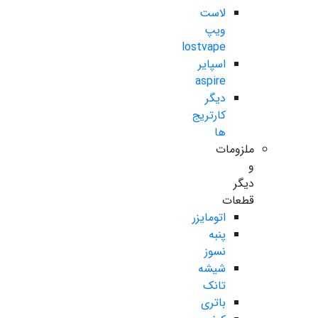
لاست
ویپ
lostvape
اسپایر
aspire
دیگر
کارتریج
ها
ملزومات
و
دیگر
قطعات
اتومایزر
پنبه
نسوز
شیشه
تانک
باتری