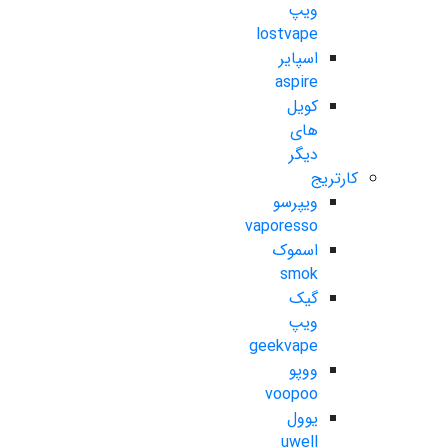
ویپ
lostvape
اسپایر
aspire
کویل
های
دیگر
کارتریج
ویپرسو
vaporesso
اسموک
smok
گیک
ویپ
geekvape
ووپو
voopoo
یوول
uwell