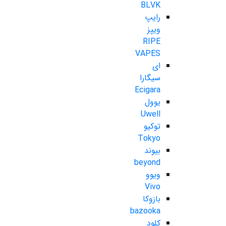
BLVK
رایپ
ویپز
RIPE
VAPES
ای
سیگارا
Ecigara
یوول
Uwell
توکیو
Tokyo
بیوند
beyond
ویوو
Vivo
بازوکا
bazooka
کلود