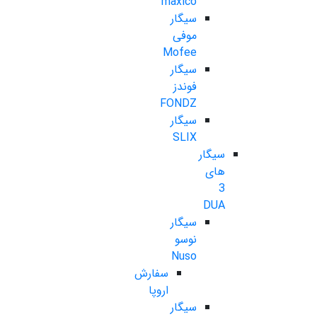
maxico
سیگار
موفی
Mofee
سیگار
فوندز
FONDZ
سیگار
SLIX
سیگار
های
3
DUA
سیگار
نوسو
Nuso
سفارش
اروپا
سیگار