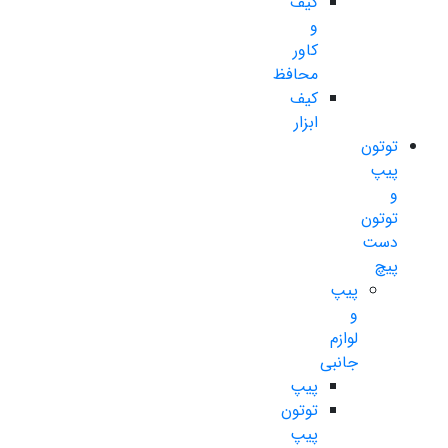
کیف
و
کاور
محافظ
کیف
ابزار
توتون
پیپ
و
توتون
دست
پیچ
پیپ
و
لوازم
جانبی
پیپ
توتون
پیپ