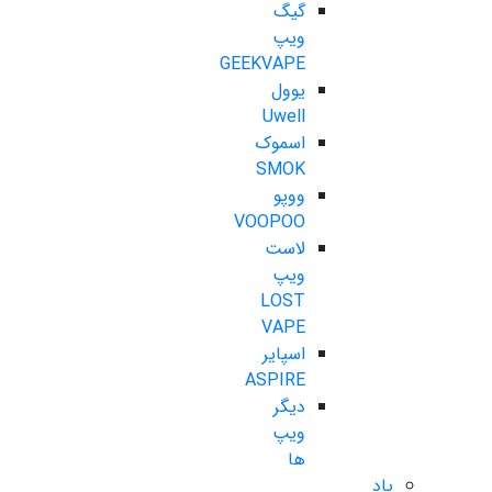
گیگ
ویپ
GEEKVAPE
یوول
Uwell
اسموک
SMOK
ووپو
VOOPOO
لاست
ویپ
LOST
VAPE
اسپایر
ASPIRE
دیگر
ویپ
ها
پاد