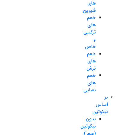
های
شیرین
طعم
های
ترکیبی
و
خاص
طعم
های
ترش
طعم
های
نعنایی
بر
اساس
نیکوتین
بدون
نیکوتین
(صفر)