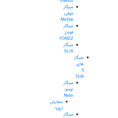
maxico
سیگار
موفی
Mofee
سیگار
فوندز
FONDZ
سیگار
SLIX
سیگار
های
3
DUA
سیگار
نوسو
Nuso
سفارش
اروپا
سیگار