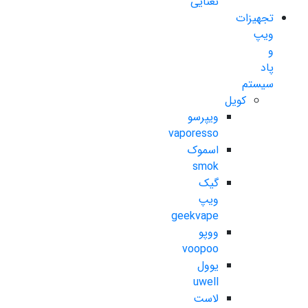
نعنایی
تجهیزات
ویپ
و
پاد
سیستم
کویل
ویپرسو
vaporesso
اسموک
smok
گیک
ویپ
geekvape
ووپو
voopoo
یوول
uwell
لاست