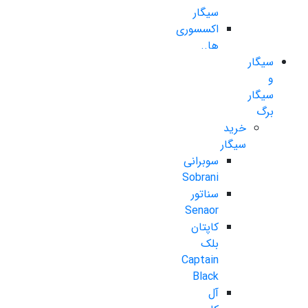
سیگار
اکسسوری
ها..
سیگار
و
سیگار
برگ
خرید
سیگار
سوبرانی
Sobrani
سناتور
Senaor
کاپتان
بلک
Captain
Black
آل