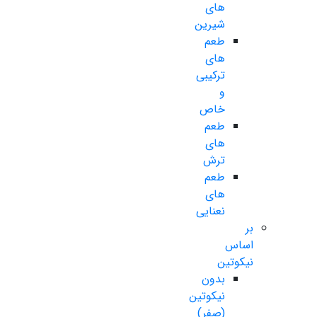
های
شیرین
طعم
های
ترکیبی
و
خاص
طعم
های
ترش
طعم
های
نعنایی
بر
اساس
نیکوتین
بدون
نیکوتین
(صفر)