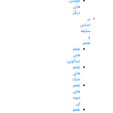
جویس
های
دیگر
بر
اساس
سلیقه
و
طعم
طعم
های
تنباکویی
طعم
های
خنک
طعم
های
میوه
ای
طعم