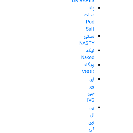
DR.VAPES
پاد
سالت
Pod
Salt
نستی
NASTY
نیکد
Naked
ویگاد
VGOD
آی
وی
جی
IVG
بی
ال
وی
کی