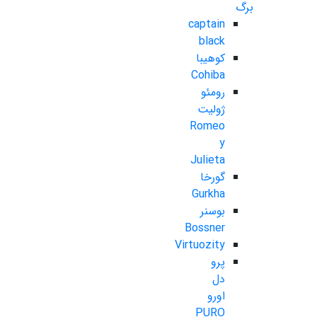
برگ
captain
black
کوهیبا
Cohiba
رومئو
ژولیت
Romeo
y
Julieta
گورخا
Gurkha
بوسنر
Bossner
Virtuozity
پرو
دل
اورو
PURO