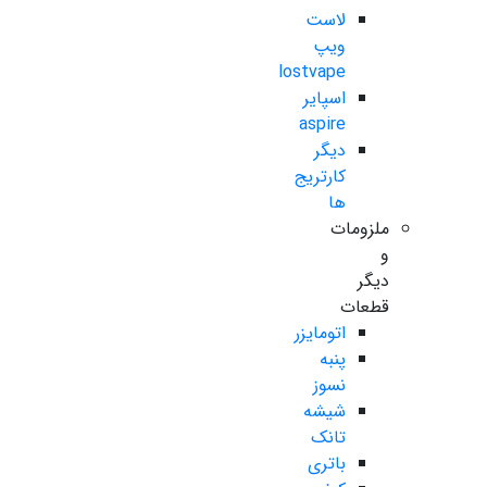
لاست
ویپ
lostvape
اسپایر
aspire
دیگر
کارتریج
ها
ملزومات
و
دیگر
قطعات
اتومایزر
پنبه
نسوز
شیشه
تانک
باتری