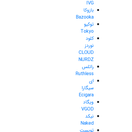
IVG
بازوکا
Bazooka
توکیو
Tokyo
کلود
نوردز
CLOUD
NURDZ
راتلس
Ruthless
ای
سیگارا
Ecigara
ویگاد
VGOD
نیکد
Naked
تویست