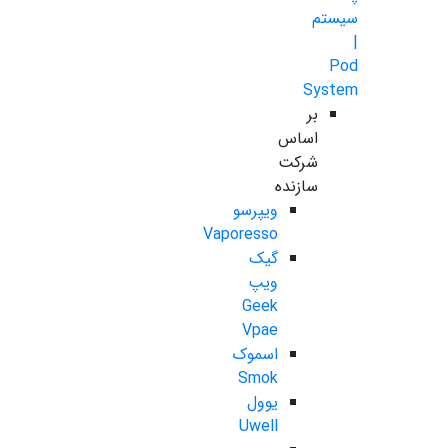
سیستم
|
Pod
System
بر
اساس
شرکت
سازنده
ویپرسو
Vaporesso
گیک
ویپ
Geek
Vpae
اسموک
Smok
یوول
Uwell