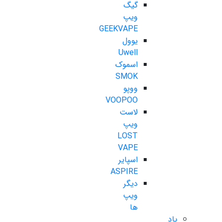
گیگ
ویپ
GEEKVAPE
یوول
Uwell
اسموک
SMOK
ووپو
VOOPOO
لاست
ویپ
LOST
VAPE
اسپایر
ASPIRE
دیگر
ویپ
ها
پاد