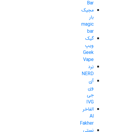
Bar
مجیک
بار
magic
bar
گیک
ویپ
Geek
Vape
نِرد
NERD
آی
وی
جی
IVG
الفاخر
Al
Fakher
نستی