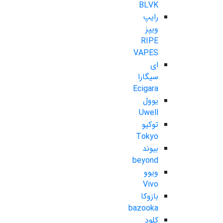
BLVK
رایپ
ویپز
RIPE
VAPES
ای
سیگارا
Ecigara
یوول
Uwell
توکیو
Tokyo
بیوند
beyond
ویوو
Vivo
بازوکا
bazooka
کلود