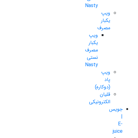
Nasty
ویپ
یکبار
مصرف
ویپ
یکبار
مصرف
نستی
Nasty
ویپ
پاد
(دوکاره)
قلیان
الکترونیکی
جویس
|
E-
juice