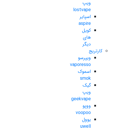
ویپ
lostvape
اسپایر
aspire
کویل
های
دیگر
کارتریج
ویپرسو
vaporesso
اسموک
smok
گیک
ویپ
geekvape
ووپو
voopoo
یوول
uwell