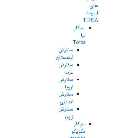
های
ایلوما
TEREA
سیگار
ترا
Terea
سفارش
ارمنستان
سفارش
عرب
سفارش
اروپا
سفارش
اندوزی
سفارش
ژاپن
سیگار
مکزیکو