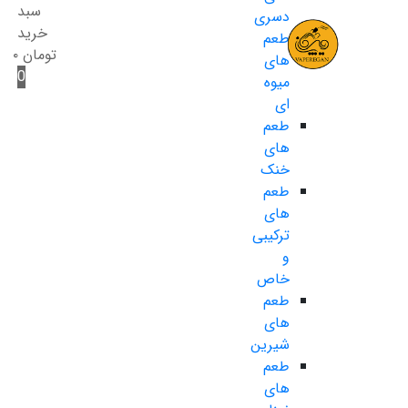
سبد
دسری
خرید
طعم
تومان
۰
های
0
میوه
ای
طعم
های
خنک
طعم
های
ترکیبی
و
خاص
طعم
های
شیرین
طعم
های