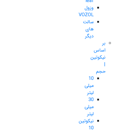
leaf
وزول
VOZOL
سالت
های
دیگر
بر
اساس
نیکوتین
|
حجم
10
میلی
لیتر
30
میلی
لیتر
نیکوتین
10