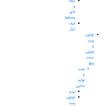
کیف
و
کاور
محافظ
کیف
ابزار
توتون
پیپ
و
توتون
دست
پیچ
پیپ
و
لوازم
جانبی
پیپ
توتون
پیپ