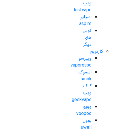
ویپ
lostvape
اسپایر
aspire
کویل
های
دیگر
کارتریج
ویپرسو
vaporesso
اسموک
smok
گیک
ویپ
geekvape
ووپو
voopoo
یوول
uwell