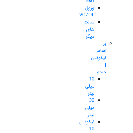
leaf
وزول
VOZOL
سالت
های
دیگر
بر
اساس
نیکوتین
|
حجم
10
میلی
لیتر
30
میلی
لیتر
نیکوتین
10