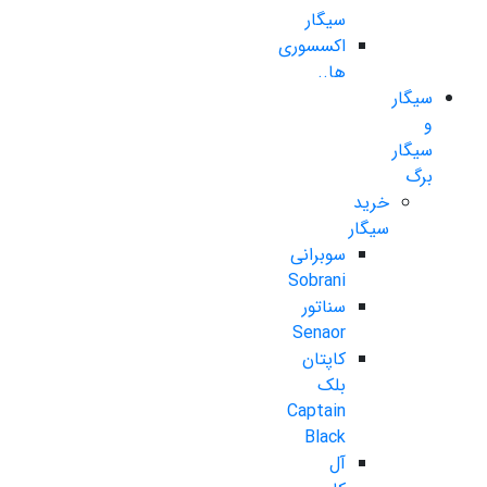
سیگار
اکسسوری
ها..
سیگار
و
سیگار
برگ
خرید
سیگار
سوبرانی
Sobrani
سناتور
Senaor
کاپتان
بلک
Captain
Black
آل