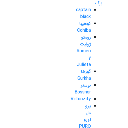
برگ
captain
black
کوهیبا
Cohiba
رومئو
ژولیت
Romeo
y
Julieta
گورخا
Gurkha
بوسنر
Bossner
Virtuozity
پرو
دل
اورو
PURO