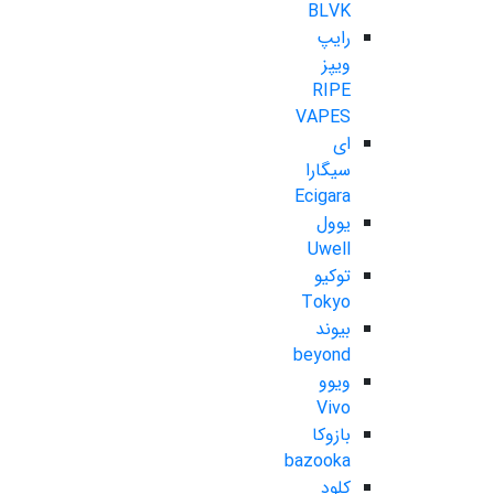
BLVK
رایپ
ویپز
RIPE
VAPES
ای
سیگارا
Ecigara
یوول
Uwell
توکیو
Tokyo
بیوند
beyond
ویوو
Vivo
بازوکا
bazooka
کلود