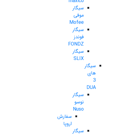
maxico
سیگار
موفی
Mofee
سیگار
فوندز
FONDZ
سیگار
SLIX
سیگار
های
3
DUA
سیگار
نوسو
Nuso
سفارش
اروپا
سیگار