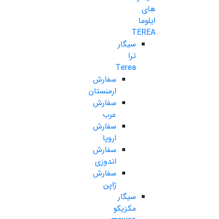
های
ایلوما
TEREA
سیگار
ترا
Terea
سفارش
ارمنستان
سفارش
عرب
سفارش
اروپا
سفارش
اندوزی
سفارش
ژاپن
سیگار
مکزیکو