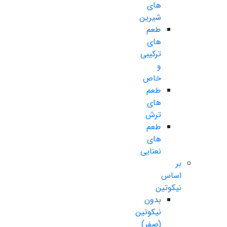
های
شیرین
طعم
های
ترکیبی
و
خاص
طعم
های
ترش
طعم
های
نعنایی
بر
اساس
نیکوتین
بدون
نیکوتین
(صفر)