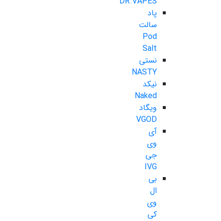
DR.VAPES
پاد
سالت
Pod
Salt
نستی
NASTY
نیکد
Naked
ویگاد
VGOD
آی
وی
جی
IVG
بی
ال
وی
کی