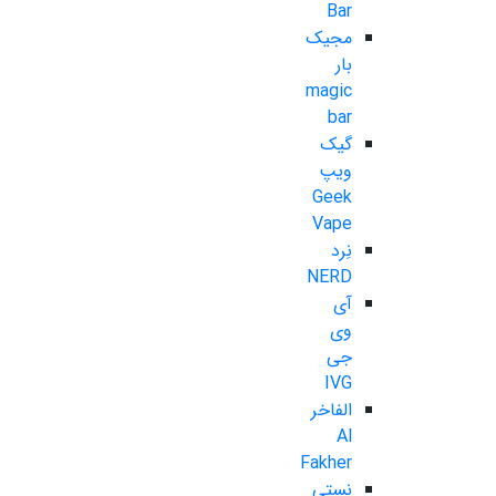
Bar
مجیک
بار
magic
bar
گیک
ویپ
Geek
Vape
نِرد
NERD
آی
وی
جی
IVG
الفاخر
Al
Fakher
نستی