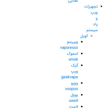
نعنایی
تجهیزات
ویپ
و
پاد
سیستم
کویل
ویپرسو
vaporesso
اسموک
smok
گیک
ویپ
geekvape
ووپو
voopoo
یوول
uwell
لاست