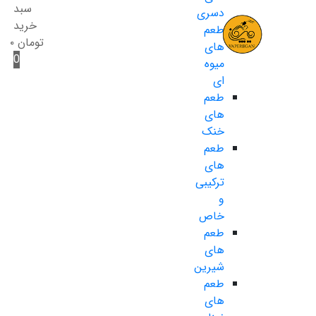
سبد
دسری
خرید
طعم
تومان
۰
های
0
میوه
ای
طعم
های
خنک
طعم
های
ترکیبی
و
خاص
طعم
های
شیرین
طعم
های