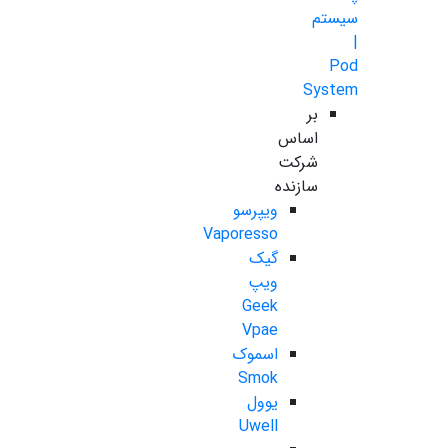
سیستم
|
Pod
System
بر
اساس
شرکت
سازنده
ویپرسو
Vaporesso
گیک
ویپ
Geek
Vpae
اسموک
Smok
یوول
Uwell