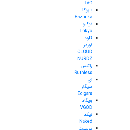
IVG
بازوکا
Bazooka
توکیو
Tokyo
کلود
نوردز
CLOUD
NURDZ
راتلس
Ruthless
ای
سیگارا
Ecigara
ویگاد
VGOD
نیکد
Naked
تویست