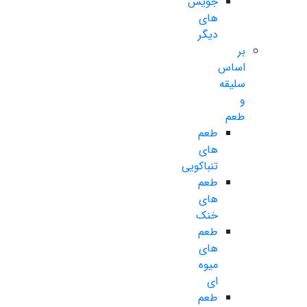
جویس
های
دیگر
بر
اساس
سلیقه
و
طعم
طعم
های
تنباکویی
طعم
های
خنک
طعم
های
میوه
ای
طعم