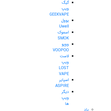
گیگ
ویپ
GEEKVAPE
یوول
Uwell
اسموک
SMOK
ووپو
VOOPOO
لاست
ویپ
LOST
VAPE
اسپایر
ASPIRE
دیگر
ویپ
ها
پاد