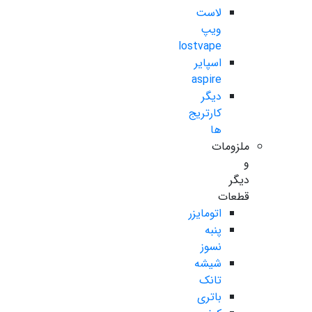
لاست
ویپ
lostvape
اسپایر
aspire
دیگر
کارتریج
ها
ملزومات
و
دیگر
قطعات
اتومایزر
پنبه
نسوز
شیشه
تانک
باتری