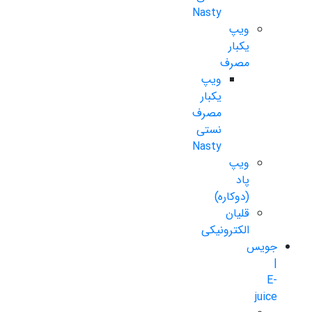
Nasty
ویپ
یکبار
مصرف
ویپ
یکبار
مصرف
نستی
Nasty
ویپ
پاد
(دوکاره)
قلیان
الکترونیکی
جویس
|
E-
juice