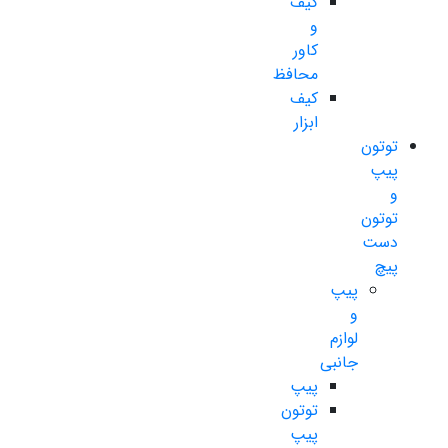
کیف
و
کاور
محافظ
کیف
ابزار
توتون
پیپ
و
توتون
دست
پیچ
پیپ
و
لوازم
جانبی
پیپ
توتون
پیپ