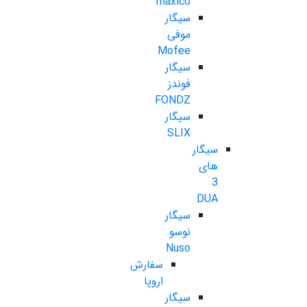
maxico
سیگار
موفی
Mofee
سیگار
فوندز
FONDZ
سیگار
SLIX
سیگار
های
3
DUA
سیگار
نوسو
Nuso
سفارش
اروپا
سیگار