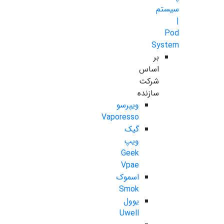
سیستم
|
Pod
System
بر
اساس
شرکت
سازنده
ویپرسو
Vaporesso
گیک
ویپ
Geek
Vpae
اسموک
Smok
یوول
Uwell