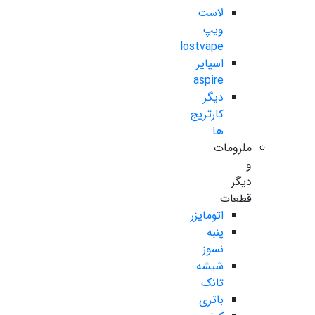
لاست
ویپ
lostvape
اسپایر
aspire
دیگر
کارتریج
ها
ملزومات
و
دیگر
قطعات
اتومایزر
پنبه
نسوز
شیشه
تانک
باتری