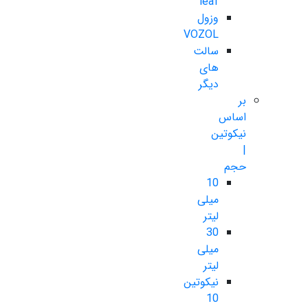
leaf
وزول
VOZOL
سالت
های
دیگر
بر
اساس
نیکوتین
|
حجم
10
میلی
لیتر
30
میلی
لیتر
نیکوتین
10