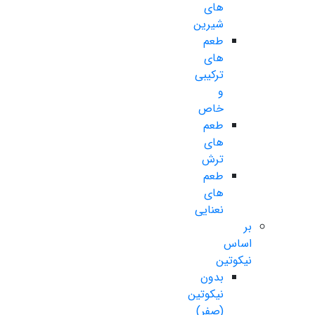
های
شیرین
طعم
های
ترکیبی
و
خاص
طعم
های
ترش
طعم
های
نعنایی
بر
اساس
نیکوتین
بدون
نیکوتین
(صفر)