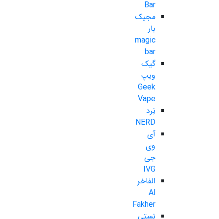
Bar
مجیک
بار
magic
bar
گیک
ویپ
Geek
Vape
نِرد
NERD
آی
وی
جی
IVG
الفاخر
Al
Fakher
نستی