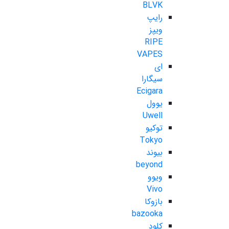
BLVK
رایپ
ویپز
RIPE
VAPES
ای
سیگارا
Ecigara
یوول
Uwell
توکیو
Tokyo
بیوند
beyond
ویوو
Vivo
بازوکا
bazooka
کلود