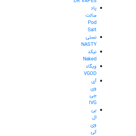
DR.VAPES
پاد
سالت
Pod
Salt
نستی
NASTY
نیکد
Naked
ویگاد
VGOD
آی
وی
جی
IVG
بی
ال
وی
کی