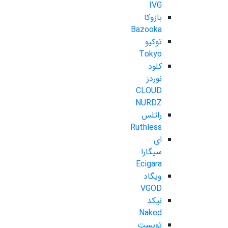
IVG
بازوکا
Bazooka
توکیو
Tokyo
کلود
نوردز
CLOUD
NURDZ
راتلس
Ruthless
ای
سیگارا
Ecigara
ویگاد
VGOD
نیکد
Naked
تویست