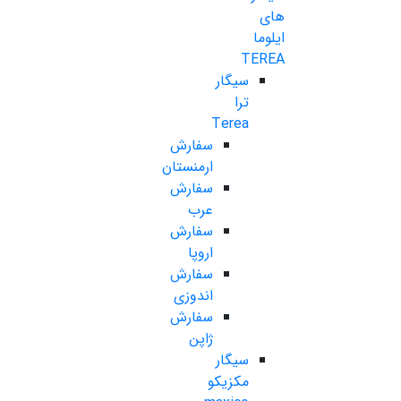
های
ایلوما
TEREA
سیگار
ترا
Terea
سفارش
ارمنستان
سفارش
عرب
سفارش
اروپا
سفارش
اندوزی
سفارش
ژاپن
سیگار
مکزیکو