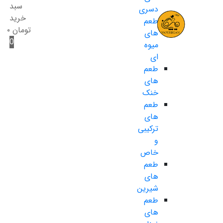
سبد
دسری
خرید
طعم
تومان
۰
های
0
میوه
ای
طعم
های
خنک
طعم
های
ترکیبی
و
خاص
طعم
های
شیرین
طعم
های