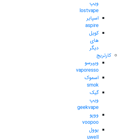
ویپ
lostvape
اسپایر
aspire
کویل
های
دیگر
کارتریج
ویپرسو
vaporesso
اسموک
smok
گیک
ویپ
geekvape
ووپو
voopoo
یوول
uwell