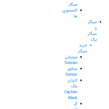
سیگار
اکسسوری
ها..
سیگار
و
سیگار
برگ
خرید
سیگار
سوبرانی
Sobrani
سناتور
Senaor
کاپتان
بلک
Captain
Black
آل