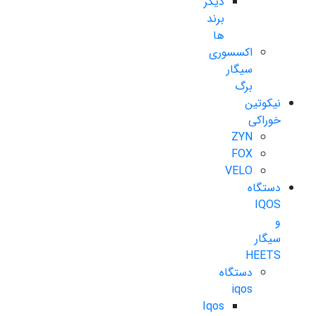
دیگر
برند
ها
اکسسوری
سیگار
برگ
نیکوتین
خوراکی
ZYN
FOX
VELO
دستگاه
IQOS
و
سیگار
HEETS
دستگاه
iqos
Iqos