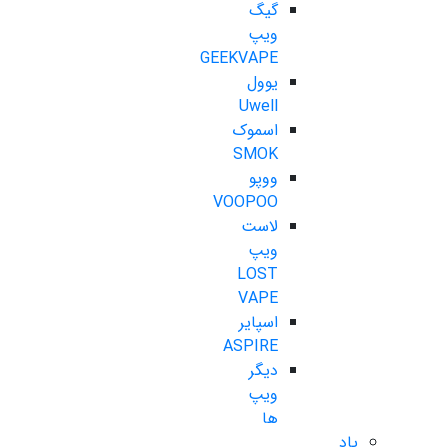
گیگ
ویپ
GEEKVAPE
یوول
Uwell
اسموک
SMOK
ووپو
VOOPOO
لاست
ویپ
LOST
VAPE
اسپایر
ASPIRE
دیگر
ویپ
ها
پاد