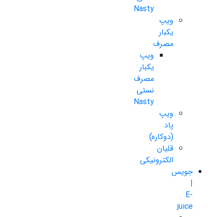
Nasty
ویپ
یکبار
مصرف
ویپ
یکبار
مصرف
نستی
Nasty
ویپ
پاد
(دوکاره)
قلیان
الکترونیکی
جویس
|
E-
juice