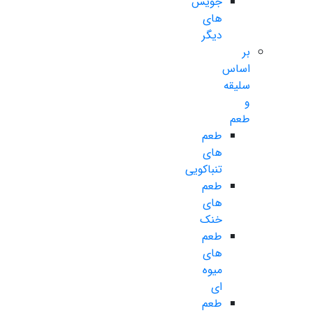
جویس
های
دیگر
بر
اساس
سلیقه
و
طعم
طعم
های
تنباکویی
طعم
های
خنک
طعم
های
میوه
ای
طعم