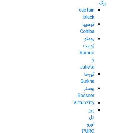
برگ
captain
black
کوهیبا
Cohiba
رومئو
ژولیت
Romeo
y
Julieta
گورخا
Gurkha
بوسنر
Bossner
Virtuozity
پرو
دل
اورو
PURO