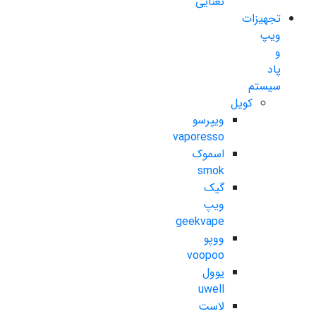
نعنایی
تجهیزات
ویپ
و
پاد
سیستم
کویل
ویپرسو
vaporesso
اسموک
smok
گیک
ویپ
geekvape
ووپو
voopoo
یوول
uwell
لاست