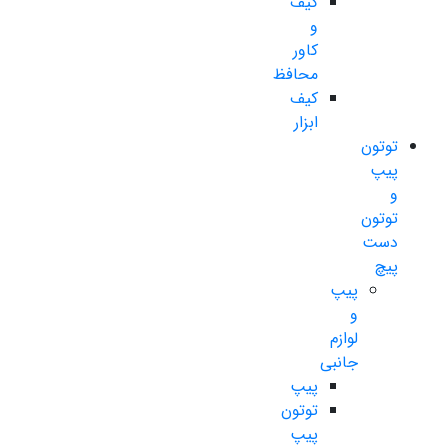
کیف
و
کاور
محافظ
کیف
ابزار
توتون
پیپ
و
توتون
دست
پیچ
پیپ
و
لوازم
جانبی
پیپ
توتون
پیپ