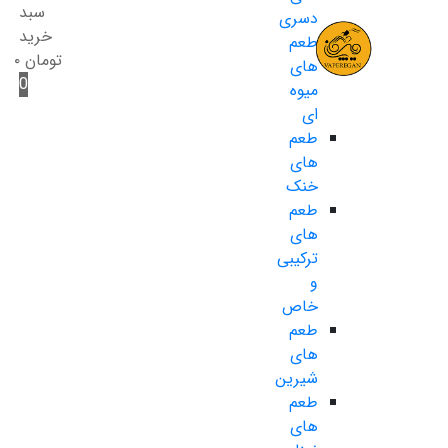
سبد
دسری
خرید
طعم
تومان
۰
های
0
میوه
ای
طعم
های
خنک
طعم
های
ترکیبی
و
خاص
طعم
های
شیرین
طعم
های