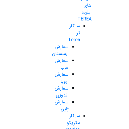
های
ایلوما
TEREA
سیگار
ترا
Terea
سفارش
ارمنستان
سفارش
عرب
سفارش
اروپا
سفارش
اندوزی
سفارش
ژاپن
سیگار
مکزیکو