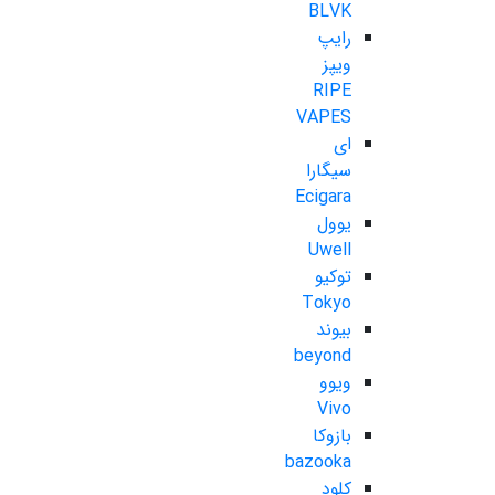
BLVK
رایپ
ویپز
RIPE
VAPES
ای
سیگارا
Ecigara
یوول
Uwell
توکیو
Tokyo
بیوند
beyond
ویوو
Vivo
بازوکا
bazooka
کلود