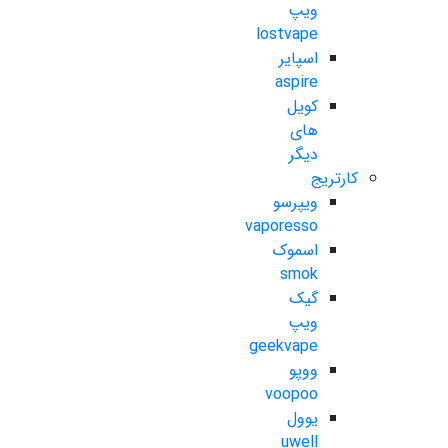
ویپ
lostvape
اسپایر
aspire
کویل
های
دیگر
کارتریج
ویپرسو
vaporesso
اسموک
smok
گیک
ویپ
geekvape
ووپو
voopoo
یوول
uwell