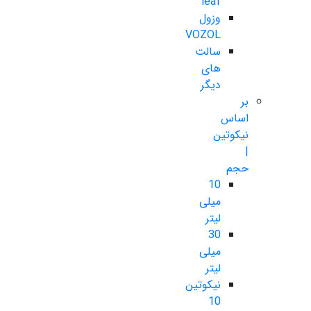
leaf
وزول
VOZOL
سالت
های
دیگر
بر
اساس
نیکوتین
|
حجم
10
میلی
لیتر
30
میلی
لیتر
نیکوتین
10