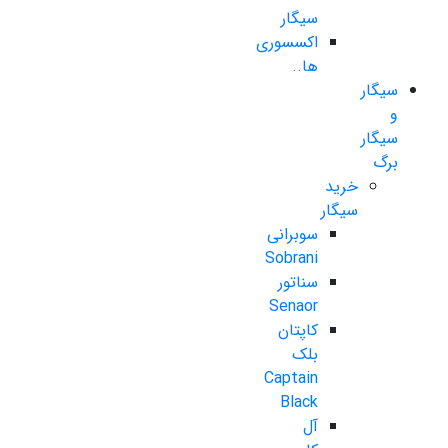
سیگار
اکسسوری
ها..
سیگار
و
سیگار
برگ
خرید
سیگار
سوبرانی
Sobrani
سناتور
Senaor
کاپتان
بلک
Captain
Black
آل