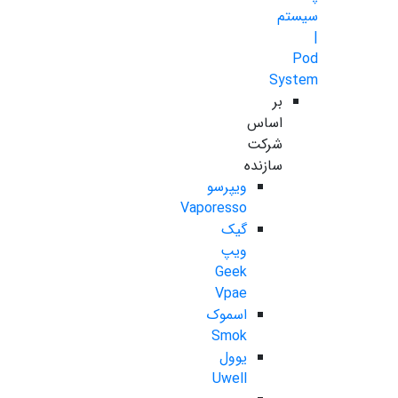
سیستم
|
Pod
System
بر
اساس
شرکت
سازنده
ویپرسو
Vaporesso
گیک
ویپ
Geek
Vpae
اسموک
Smok
یوول
Uwell