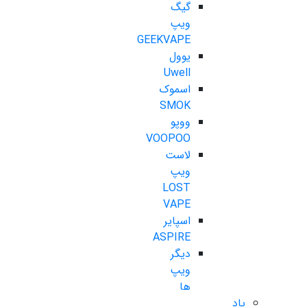
گیگ
ویپ
GEEKVAPE
یوول
Uwell
اسموک
SMOK
ووپو
VOOPOO
لاست
ویپ
LOST
VAPE
اسپایر
ASPIRE
دیگر
ویپ
ها
پاد