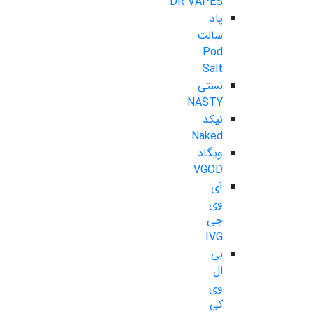
DR.VAPES
پاد
سالت
Pod
Salt
نستی
NASTY
نیکد
Naked
ویگاد
VGOD
آی
وی
جی
IVG
بی
ال
وی
کی