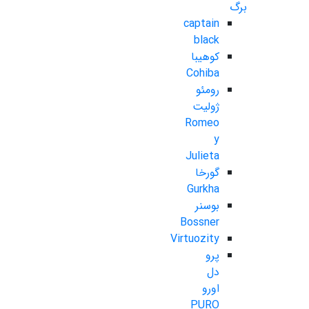
برگ
captain
black
کوهیبا
Cohiba
رومئو
ژولیت
Romeo
y
Julieta
گورخا
Gurkha
بوسنر
Bossner
Virtuozity
پرو
دل
اورو
PURO