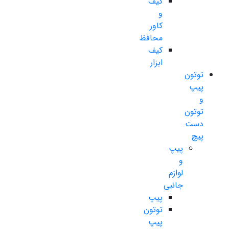
کیف
و
کاور
محافظ
کیف
ابزار
توتون
پیپ
و
توتون
دست
پیچ
پیپ
و
لوازم
جانبی
پیپ
توتون
پیپ