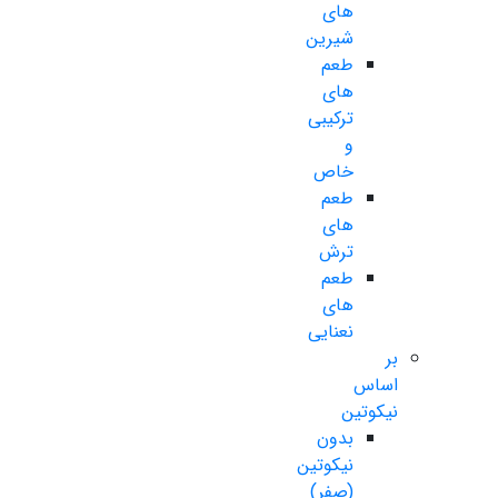
های
شیرین
طعم
های
ترکیبی
و
خاص
طعم
های
ترش
طعم
های
نعنایی
بر
اساس
نیکوتین
بدون
نیکوتین
(صفر)