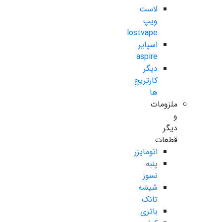
لاست
ویپ
lostvape
اسپایر
aspire
دیگر
کارتریج
ها
ملزومات
و
دیگر
قطعات
اتومایزر
پنبه
نسوز
شیشه
تانک
باتری