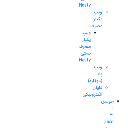
Nasty
ویپ
یکبار
مصرف
ویپ
یکبار
مصرف
نستی
Nasty
ویپ
پاد
(دوکاره)
قلیان
الکترونیکی
جویس
|
E-
juice