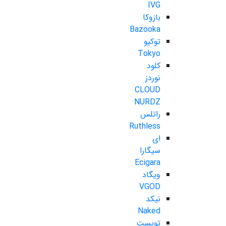
IVG
بازوکا
Bazooka
توکیو
Tokyo
کلود
نوردز
CLOUD
NURDZ
راتلس
Ruthless
ای
سیگارا
Ecigara
ویگاد
VGOD
نیکد
Naked
تویست