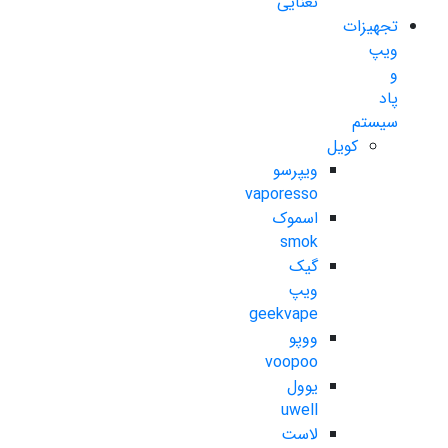
نعنایی
تجهیزات
ویپ
و
پاد
سیستم
کویل
ویپرسو
vaporesso
اسموک
smok
گیک
ویپ
geekvape
ووپو
voopoo
یوول
uwell
لاست