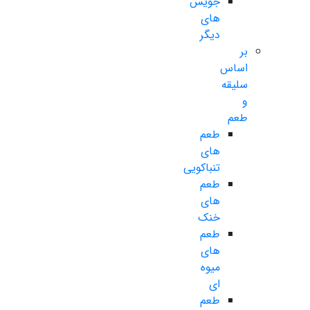
جویس
های
دیگر
بر
اساس
سلیقه
و
طعم
طعم
های
تنباکویی
طعم
های
خنک
طعم
های
میوه
ای
طعم