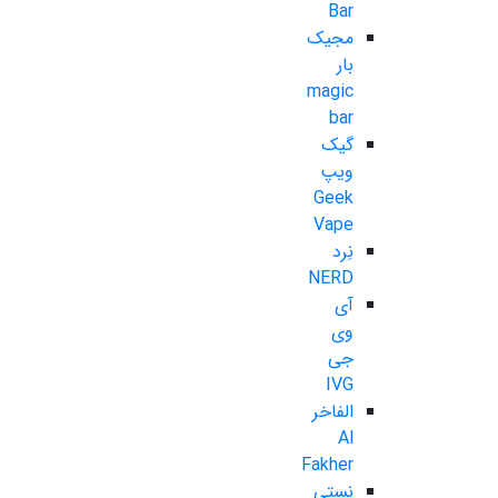
Bar
مجیک
بار
magic
bar
گیک
ویپ
Geek
Vape
نِرد
NERD
آی
وی
جی
IVG
الفاخر
Al
Fakher
نستی