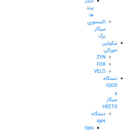
دیگر
برند
ها
اکسسوری
سیگار
برگ
نیکوتین
خوراکی
ZYN
FOX
VELO
دستگاه
IQOS
و
سیگار
HEETS
دستگاه
iqos
Iqos