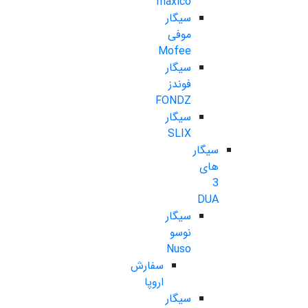
maxico
سیگار
موفی
Mofee
سیگار
فوندز
FONDZ
سیگار
SLIX
سیگار
های
3
DUA
سیگار
نوسو
Nuso
سفارش
اروپا
سیگار