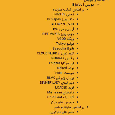
جویس | E-juice
بر اساس شرکت سازنده
نستی NASTY
دکتر ویپز Dr.Vapes
الفاخر Al Fakher
آی وی جی IVG
رایپ ویپز RIPE VAPES
ویگاد VGOD
توکیو Tokyo
بازوکا Bazooka
کلود نوردز CLOUD NURDZ
راتلس Ruthless
ای سیگارا Ecigara
نیکد Naked
تویست Twist
بی ال وی کی BLVK
دینر لیدی DINNER LADY
لودد LOADED
ماماسان Mamasan
گلد لیف Gold Leaf
جویس های دیگر
بر اساس سلیقه و طعم
طعم های تنباکویی