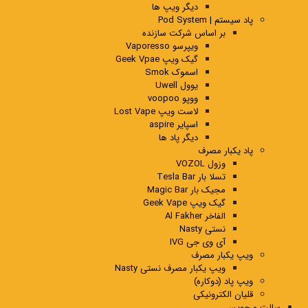
دیگر ویپ ها
پاد سیستم | Pod System
بر اساس شرکت سازنده
ویپرسو Vaporesso
گیک ویپ Geek Vpae
اسموک Smok
یوول Uwell
ووپو voopoo
لاست ویپ Lost Vape
اسپایر aspire
دیگر پاد ها
پاد یکبار مصرف
وزول VOZOL
تسلا بار Tesla Bar
مجیک بار Magic Bar
گیک ویپ Geek Vape
الفاخر Al Fakher
نستی Nasty
آی وی جی IVG
ویپ یکبار مصرف
ویپ یکبار مصرف نستی Nasty
ویپ پاد (دوکاره)
قلیان الکترونیکی
سالت و جویس