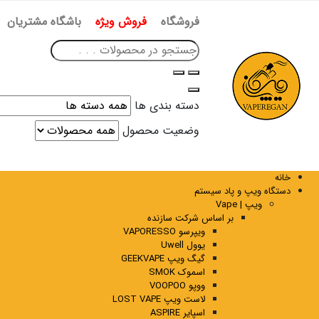
فروشگاه
فروش ویژه
باشگاه مشتریان
دسته بندی ها
وضعیت محصول
خانه
دستگاه ویپ و پاد سیستم
ویپ | Vape
بر اساس شرکت سازنده
ویپرسو VAPORESSO
یوول Uwell
گیگ ویپ GEEKVAPE
اسموک SMOK
ووپو VOOPOO
لاست ویپ LOST VAPE
اسپایر ASPIRE