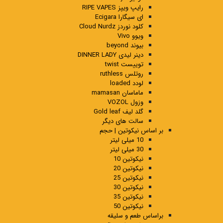
رایپ ویپز RIPE VAPES
ای سیگارا Ecigara
کلود نوردز Cloud Nurdz
ویوو Vivo
بیوند beyond
دینر لیدی DINNER LADY
توییست twist
روتلس ruthless
لودد loaded
ماماسان mamasan
وزول VOZOL
گلد لیف Gold leaf
سالت های دیگر
بر اساس نیکوتین | حجم
10 میلی لیتر
30 میلی لیتر
نیکوتین 10
نیکوتین 20
نیکوتین 25
نیکوتین 30
نیکوتین 35
نیکوتین 50
براساس طعم و سلیقه