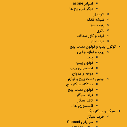
اسپایر aspire
دیگر کارتریج ها
اتومایزر
شیشه تانک
پنبه نسوز
باتری
کیف و کاور محافظ
کیف ابزار
توتون پیپ و توتون دست پیچ
پیپ و لوازم جانبی
پیپ
توتون پیپ
اکسسوری پیپ
دوخه و مدواخ
توتون دست پیچ و لوازم
دستگاه سیگار پیچ
توتون دست پیچ
فیلتر سیگار
کاغذ سیگار
اکسسوری ها..
سیگار و سیگار برگ
خرید سیگار
سوبرانی Sobrani