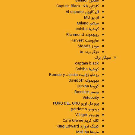
سناتور Senaor
کاپتان بلک Captain Black
آل کاپون Al capone
ام.یو MU
میلانو Milano
کوهیبا cohiba
ریچموند Richmond
هاروست Harvest
مودز Moods
دیگر برند ها
سیگار برگ
captain black
کوهیبا Cohiba
رومئو ژولیت Romeo y Julieta
دیویدوف Davidoff
گورخا Gurkha
بوسنر Bossner
Virtuozity
پرو دل اورو PURO DEL ORO
پردومو perdomo
ویلیجر Villiger
کافه کریم Cafe Creme
کینگ ادوارد King Edward
ملوها Meluha