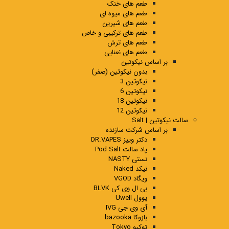
طعم های خنک
طعم های میوه ای
طعم های شیرین
طعم های ترکیبی و خاص
طعم های ترش
طعم های نعنایی
بر اساس نیکوتین
بدون نیکوتین (صفر)
نیکوتین 3
نیکوتین 6
نیکوتین 18
نیکوتین 12
سالت نیکوتین | Salt
بر اساس شرکت سازنده
دکتر ویپز DR.VAPES
پاد سالت Pod Salt
نستی NASTY
نیکد Naked
ویگاد VGOD
بی ال وی کی BLVK
یوول Uwell
آی وی جی IVG
بازوکا bazooka
توکیو Tokyo