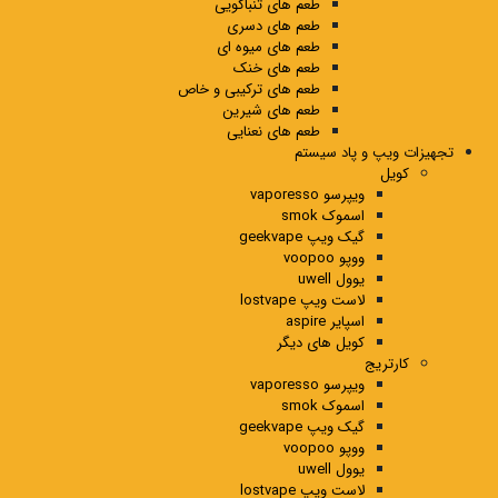
طعم های تنباکویی
طعم های دسری
طعم های میوه ای
طعم های خنک
طعم های ترکیبی و خاص
طعم های شیرین
طعم های نعنایی
تجهیزات ویپ و پاد سیستم
کویل
ویپرسو vaporesso
اسموک smok
گیک ویپ geekvape
ووپو voopoo
یوول uwell
لاست ویپ lostvape
اسپایر aspire
کویل های دیگر
کارتریج
ویپرسو vaporesso
اسموک smok
گیک ویپ geekvape
ووپو voopoo
یوول uwell
لاست ویپ lostvape