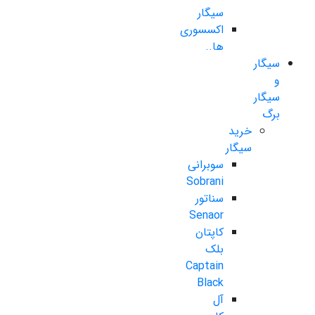
سیگار
اکسسوری
ها..
سیگار
و
سیگار
برگ
خرید
سیگار
سوبرانی
Sobrani
سناتور
Senaor
کاپتان
بلک
Captain
Black
آل