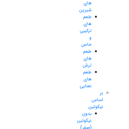
های
شیرین
طعم
های
ترکیبی
و
خاص
طعم
های
ترش
طعم
های
نعنایی
بر
اساس
نیکوتین
بدون
نیکوتین
(صفر)