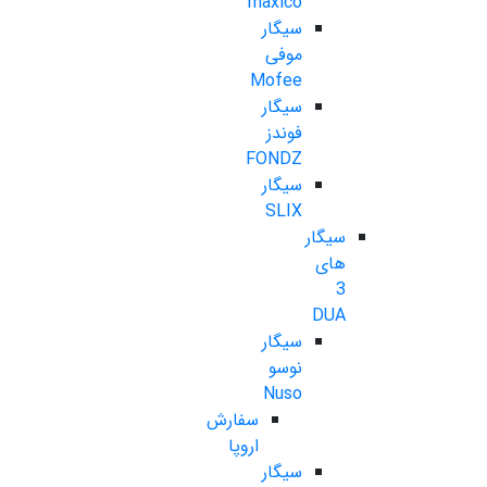
maxico
سیگار
موفی
Mofee
سیگار
فوندز
FONDZ
سیگار
SLIX
سیگار
های
3
DUA
سیگار
نوسو
Nuso
سفارش
اروپا
سیگار