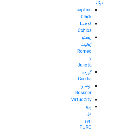
برگ
captain
black
کوهیبا
Cohiba
رومئو
ژولیت
Romeo
y
Julieta
گورخا
Gurkha
بوسنر
Bossner
Virtuozity
پرو
دل
اورو
PURO