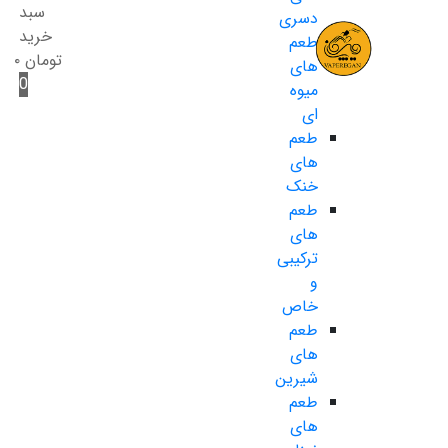
سبد
دسری
خرید
طعم
تومان
۰
های
0
میوه
ای
طعم
های
خنک
طعم
های
ترکیبی
و
خاص
طعم
های
شیرین
طعم
های