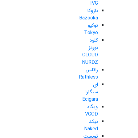
IVG
بازوکا
Bazooka
توکیو
Tokyo
کلود
نوردز
CLOUD
NURDZ
راتلس
Ruthless
ای
سیگارا
Ecigara
ویگاد
VGOD
نیکد
Naked
تویست