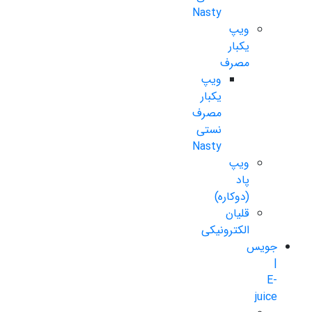
Nasty
ویپ
یکبار
مصرف
ویپ
یکبار
مصرف
نستی
Nasty
ویپ
پاد
(دوکاره)
قلیان
الکترونیکی
جویس
|
E-
juice