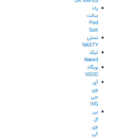
DR.VAPES
پاد
سالت
Pod
Salt
نستی
NASTY
نیکد
Naked
ویگاد
VGOD
آی
وی
جی
IVG
بی
ال
وی
کی