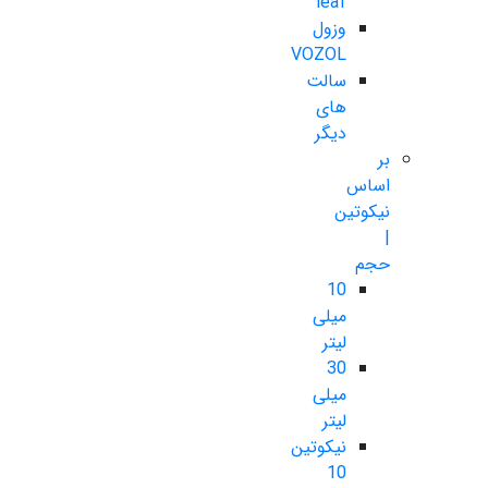
leaf
وزول
VOZOL
سالت
های
دیگر
بر
اساس
نیکوتین
|
حجم
10
میلی
لیتر
30
میلی
لیتر
نیکوتین
10