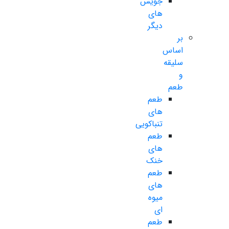
جویس
های
دیگر
بر
اساس
سلیقه
و
طعم
طعم
های
تنباکویی
طعم
های
خنک
طعم
های
میوه
ای
طعم