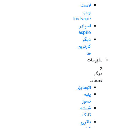
لاست
ویپ
lostvape
اسپایر
aspire
دیگر
کارتریج
ها
ملزومات
و
دیگر
قطعات
اتومایزر
پنبه
نسوز
شیشه
تانک
باتری