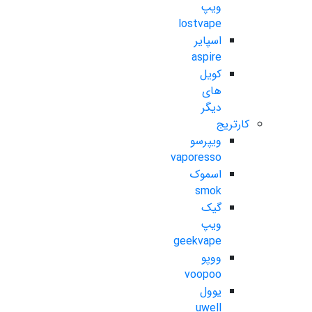
ویپ
lostvape
اسپایر
aspire
کویل
های
دیگر
کارتریج
ویپرسو
vaporesso
اسموک
smok
گیک
ویپ
geekvape
ووپو
voopoo
یوول
uwell