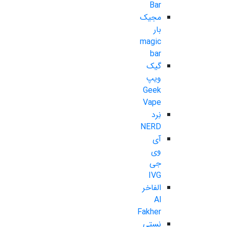
Bar
مجیک
بار
magic
bar
گیک
ویپ
Geek
Vape
نِرد
NERD
آی
وی
جی
IVG
الفاخر
Al
Fakher
نستی