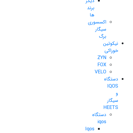
دیگر
برند
ها
اکسسوری
سیگار
برگ
نیکوتین
خوراکی
ZYN
FOX
VELO
دستگاه
IQOS
و
سیگار
HEETS
دستگاه
iqos
Iqos