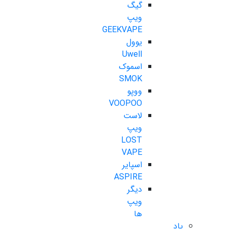
گیگ
ویپ
GEEKVAPE
یوول
Uwell
اسموک
SMOK
ووپو
VOOPOO
لاست
ویپ
LOST
VAPE
اسپایر
ASPIRE
دیگر
ویپ
ها
پاد