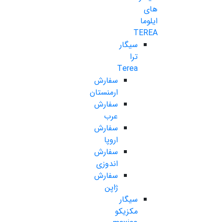
های
ایلوما
TEREA
سیگار
ترا
Terea
سفارش
ارمنستان
سفارش
عرب
سفارش
اروپا
سفارش
اندوزی
سفارش
ژاپن
سیگار
مکزیکو