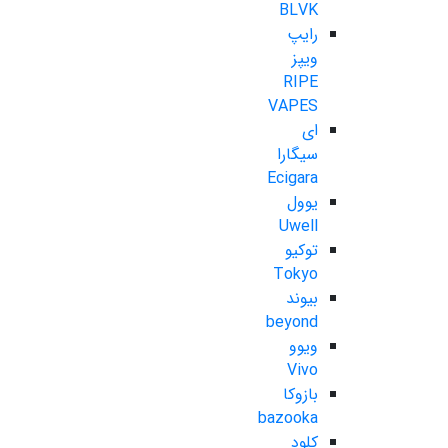
BLVK
رایپ
ویپز
RIPE
VAPES
ای
سیگارا
Ecigara
یوول
Uwell
توکیو
Tokyo
بیوند
beyond
ویوو
Vivo
بازوکا
bazooka
کلود