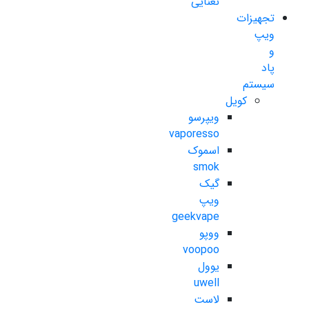
نعنایی
تجهیزات
ویپ
و
پاد
سیستم
کویل
ویپرسو
vaporesso
اسموک
smok
گیک
ویپ
geekvape
ووپو
voopoo
یوول
uwell
لاست