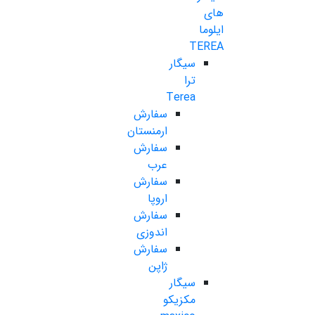
های
ایلوما
TEREA
سیگار
ترا
Terea
سفارش
ارمنستان
سفارش
عرب
سفارش
اروپا
سفارش
اندوزی
سفارش
ژاپن
سیگار
مکزیکو