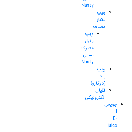
Nasty
ویپ
یکبار
مصرف
ویپ
یکبار
مصرف
نستی
Nasty
ویپ
پاد
(دوکاره)
قلیان
الکترونیکی
جویس
|
E-
juice