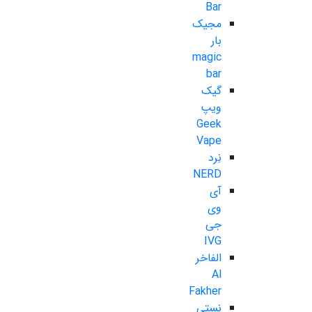
Bar
مجیک
بار
magic
bar
گیک
ویپ
Geek
Vape
نِرد
NERD
آی
وی
جی
IVG
الفاخر
Al
Fakher
نستی