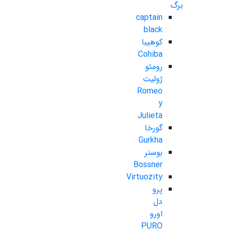
برگ
captain
black
کوهیبا
Cohiba
رومئو
ژولیت
Romeo
y
Julieta
گورخا
Gurkha
بوسنر
Bossner
Virtuozity
پرو
دل
اورو
PURO