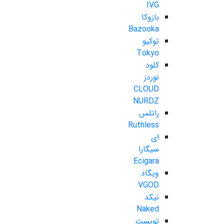
IVG
بازوکا
Bazooka
توکیو
Tokyo
کلود
نوردز
CLOUD
NURDZ
راتلس
Ruthless
ای
سیگارا
Ecigara
ویگاد
VGOD
نیکد
Naked
تویست