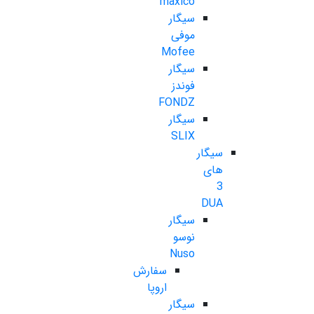
maxico
سیگار
موفی
Mofee
سیگار
فوندز
FONDZ
سیگار
SLIX
سیگار
های
3
DUA
سیگار
نوسو
Nuso
سفارش
اروپا
سیگار