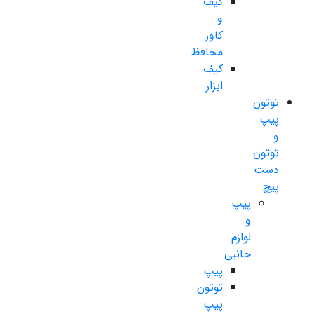
کیف
و
کاور
محافظ
کیف
ابزار
توتون
پیپ
و
توتون
دست
پیچ
پیپ
و
لوازم
جانبی
پیپ
توتون
پیپ