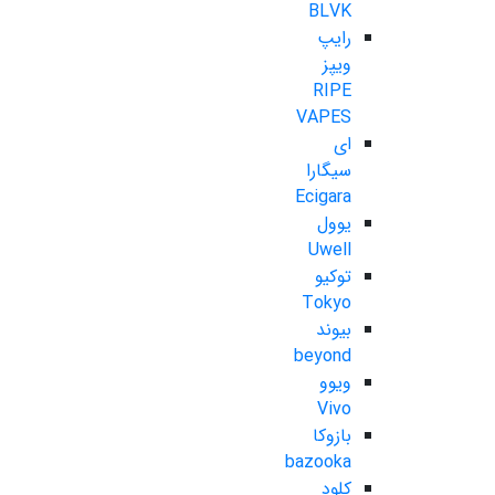
BLVK
رایپ
ویپز
RIPE
VAPES
ای
سیگارا
Ecigara
یوول
Uwell
توکیو
Tokyo
بیوند
beyond
ویوو
Vivo
بازوکا
bazooka
کلود