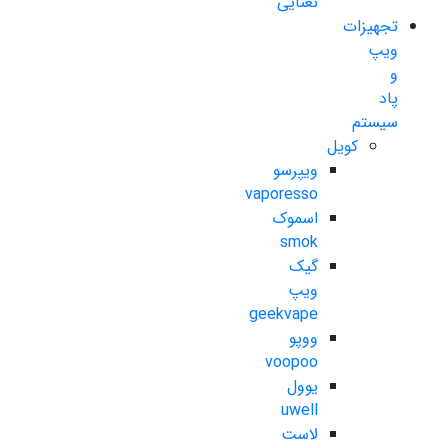
نعنایی
تجهیزات
ویپ
و
پاد
سیستم
کویل
ویپرسو
vaporesso
اسموک
smok
گیک
ویپ
geekvape
ووپو
voopoo
یوول
uwell
لاست