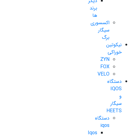
دیگر
برند
ها
اکسسوری
سیگار
برگ
نیکوتین
خوراکی
ZYN
FOX
VELO
دستگاه
IQOS
و
سیگار
HEETS
دستگاه
iqos
Iqos