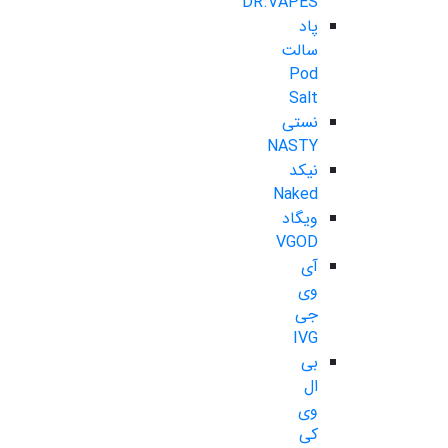
DR.VAPES
پاد
سالت
Pod
Salt
نستی
NASTY
نیکد
Naked
ویگاد
VGOD
آی
وی
جی
IVG
بی
ال
وی
کی