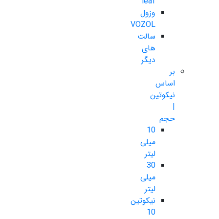
leaf
وزول
VOZOL
سالت
های
دیگر
بر
اساس
نیکوتین
|
حجم
10
میلی
لیتر
30
میلی
لیتر
نیکوتین
10