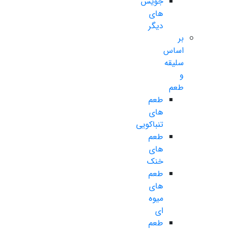
جویس
های
دیگر
بر
اساس
سلیقه
و
طعم
طعم
های
تنباکویی
طعم
های
خنک
طعم
های
میوه
ای
طعم