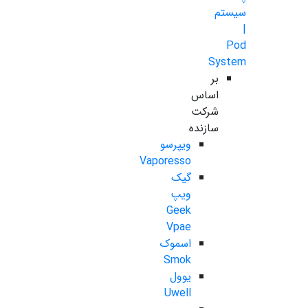
سیستم
|
Pod
System
بر
اساس
شرکت
سازنده
ویپرسو
Vaporesso
گیک
ویپ
Geek
Vpae
اسموک
Smok
یوول
Uwell