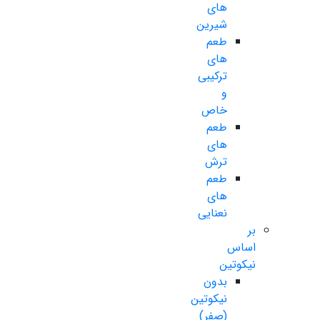
های
شیرین
طعم
های
ترکیبی
و
خاص
طعم
های
ترش
طعم
های
نعنایی
بر
اساس
نیکوتین
بدون
نیکوتین
(صفر)