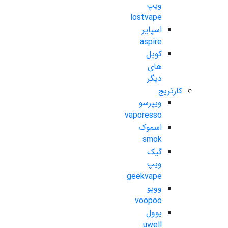
ویپ
lostvape
اسپایر
aspire
کویل
های
دیگر
کارتریج
ویپرسو
vaporesso
اسموک
smok
گیک
ویپ
geekvape
ووپو
voopoo
یوول
uwell