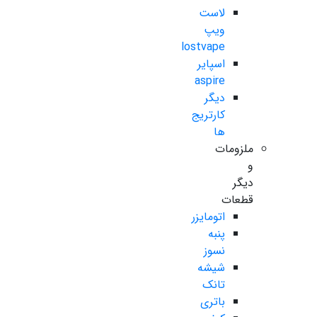
لاست
ویپ
lostvape
اسپایر
aspire
دیگر
کارتریج
ها
ملزومات
و
دیگر
قطعات
اتومایزر
پنبه
نسوز
شیشه
تانک
باتری