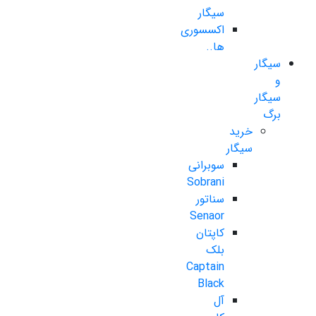
سیگار
اکسسوری
ها..
سیگار
و
سیگار
برگ
خرید
سیگار
سوبرانی
Sobrani
سناتور
Senaor
کاپتان
بلک
Captain
Black
آل