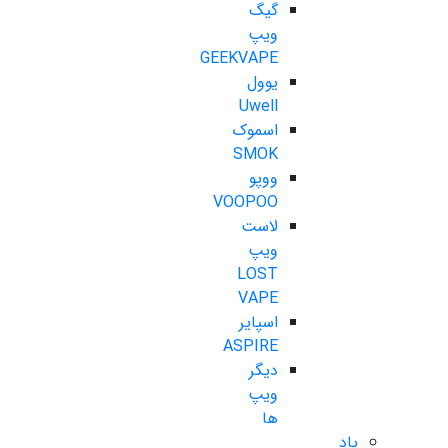
گیگ
ویپ
GEEKVAPE
یوول
Uwell
اسموک
SMOK
ووپو
VOOPOO
لاست
ویپ
LOST
VAPE
اسپایر
ASPIRE
دیگر
ویپ
ها
پاد