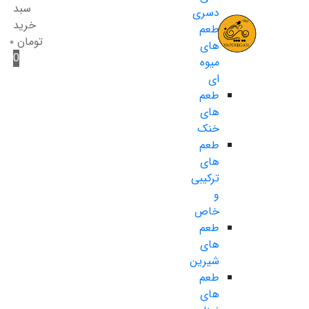
سبد
دسری
خرید
طعم
تومان
۰
های
0
میوه
ای
طعم
های
خنک
طعم
های
ترکیبی
و
خاص
طعم
های
شیرین
طعم
های