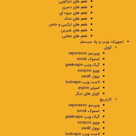
طعم های تنباکویی
طعم های دسری
طعم های میوه ای
طعم های خنک
طعم های ترکیبی و خاص
طعم های شیرین
طعم های نعنایی
تجهیزات ویپ و پاد سیستم
کویل
ویپرسو vaporesso
اسموک smok
گیک ویپ geekvape
ووپو voopoo
یوول uwell
لاست ویپ lostvape
اسپایر aspire
کویل های دیگر
کارتریج
ویپرسو vaporesso
اسموک smok
گیک ویپ geekvape
ووپو voopoo
یوول uwell
لاست ویپ lostvape