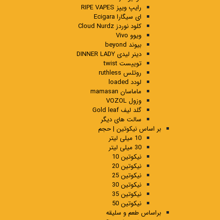
رایپ ویپز RIPE VAPES
ای سیگارا Ecigara
کلود نوردز Cloud Nurdz
ویوو Vivo
بیوند beyond
دینر لیدی DINNER LADY
توییست twist
روتلس ruthless
لودد loaded
ماماسان mamasan
وزول VOZOL
گلد لیف Gold leaf
سالت های دیگر
بر اساس نیکوتین | حجم
10 میلی لیتر
30 میلی لیتر
نیکوتین 10
نیکوتین 20
نیکوتین 25
نیکوتین 30
نیکوتین 35
نیکوتین 50
براساس طعم و سلیقه