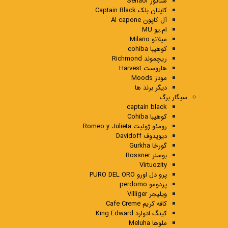
سناتور Senaor
کاپتان بلک Captain Black
آل کاپون Al capone
ام.یو MU
میلانو Milano
کوهیبا cohiba
ریچموند Richmond
هاروست Harvest
مودز Moods
دیگر برند ها
سیگار برگ
captain black
کوهیبا Cohiba
رومئو ژولیت Romeo y Julieta
دیویدوف Davidoff
گورخا Gurkha
بوسنر Bossner
Virtuozity
پرو دل اورو PURO DEL ORO
پردومو perdomo
ویلیجر Villiger
کافه کریم Cafe Creme
کینگ ادوارد King Edward
ملوها Meluha