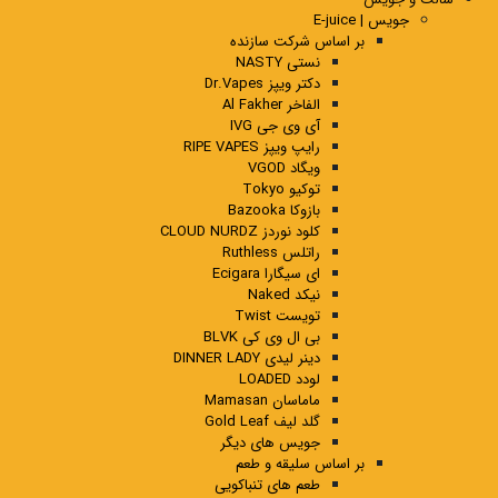
جویس | E-juice
بر اساس شرکت سازنده
نستی NASTY
دکتر ویپز Dr.Vapes
الفاخر Al Fakher
آی وی جی IVG
رایپ ویپز RIPE VAPES
ویگاد VGOD
توکیو Tokyo
بازوکا Bazooka
کلود نوردز CLOUD NURDZ
راتلس Ruthless
ای سیگارا Ecigara
نیکد Naked
تویست Twist
بی ال وی کی BLVK
دینر لیدی DINNER LADY
لودد LOADED
ماماسان Mamasan
گلد لیف Gold Leaf
جویس های دیگر
بر اساس سلیقه و طعم
طعم های تنباکویی