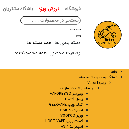
فروشگاه
فروش ویژه
باشگاه مشتریان
دسته بندی ها
وضعیت محصول
خانه
دستگاه ویپ و پاد سیستم
ویپ | Vape
بر اساس شرکت سازنده
ویپرسو VAPORESSO
یوول Uwell
گیگ ویپ GEEKVAPE
اسموک SMOK
ووپو VOOPOO
لاست ویپ LOST VAPE
اسپایر ASPIRE