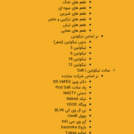
طعم های خنک
طعم های میوه ای
طعم های شیرین
طعم های ترکیبی و خاص
طعم های ترش
طعم های نعنایی
بر اساس نیکوتین
بدون نیکوتین (صفر)
نیکوتین 3
نیکوتین 6
نیکوتین 18
نیکوتین 12
سالت نیکوتین | Salt
بر اساس شرکت سازنده
دکتر ویپز DR.VAPES
پاد سالت Pod Salt
نستی NASTY
نیکد Naked
ویگاد VGOD
بی ال وی کی BLVK
یوول Uwell
آی وی جی IVG
بازوکا bazooka
توکیو Tokyo