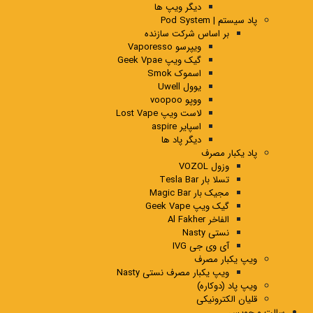
دیگر ویپ ها
پاد سیستم | Pod System
بر اساس شرکت سازنده
ویپرسو Vaporesso
گیک ویپ Geek Vpae
اسموک Smok
یوول Uwell
ووپو voopoo
لاست ویپ Lost Vape
اسپایر aspire
دیگر پاد ها
پاد یکبار مصرف
وزول VOZOL
تسلا بار Tesla Bar
مجیک بار Magic Bar
گیک ویپ Geek Vape
الفاخر Al Fakher
نستی Nasty
آی وی جی IVG
ویپ یکبار مصرف
ویپ یکبار مصرف نستی Nasty
ویپ پاد (دوکاره)
قلیان الکترونیکی
سالت و جویس