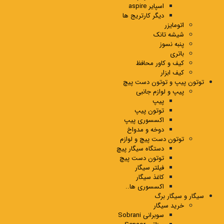
اسپایر aspire
دیگر کارتریج ها
اتومایزر
شیشه تانک
پنبه نسوز
باتری
کیف و کاور محافظ
کیف ابزار
توتون پیپ و توتون دست پیچ
پیپ و لوازم جانبی
پیپ
توتون پیپ
اکسسوری پیپ
دوخه و مدواخ
توتون دست پیچ و لوازم
دستگاه سیگار پیچ
توتون دست پیچ
فیلتر سیگار
کاغذ سیگار
اکسسوری ها..
سیگار و سیگار برگ
خرید سیگار
سوبرانی Sobrani