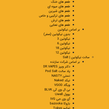
طعم های خنک
طعم های میوه ای
طعم های شیرین
طعم های ترکیبی و خاص
طعم های ترش
طعم های نعنایی
بر اساس نیکوتین
بدون نیکوتین (صفر)
نیکوتین 3
نیکوتین 6
نیکوتین 18
نیکوتین 12
سالت نیکوتین | Salt
بر اساس شرکت سازنده
دکتر ویپز DR.VAPES
پاد سالت Pod Salt
نستی NASTY
نیکد Naked
ویگاد VGOD
بی ال وی کی BLVK
یوول Uwell
آی وی جی IVG
بازوکا bazooka
توکیو Tokyo