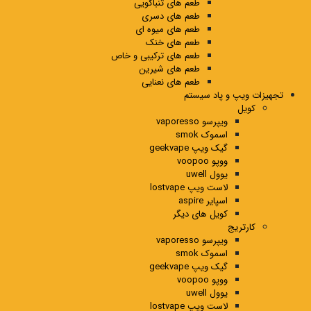
طعم های تنباکویی
طعم های دسری
طعم های میوه ای
طعم های خنک
طعم های ترکیبی و خاص
طعم های شیرین
طعم های نعنایی
تجهیزات ویپ و پاد سیستم
کویل
ویپرسو vaporesso
اسموک smok
گیک ویپ geekvape
ووپو voopoo
یوول uwell
لاست ویپ lostvape
اسپایر aspire
کویل های دیگر
کارتریج
ویپرسو vaporesso
اسموک smok
گیک ویپ geekvape
ووپو voopoo
یوول uwell
لاست ویپ lostvape