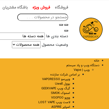
فروشگاه
فروش ویژه
باشگاه مشتریان
دسته بندی ها
وضعیت محصول
خانه
دستگاه ویپ و پاد سیستم
ویپ | Vape
بر اساس شرکت سازنده
ویپرسو VAPORESSO
یوول Uwell
گیگ ویپ GEEKVAPE
اسموک SMOK
ووپو VOOPOO
لاست ویپ LOST VAPE
اسپایر ASPIRE