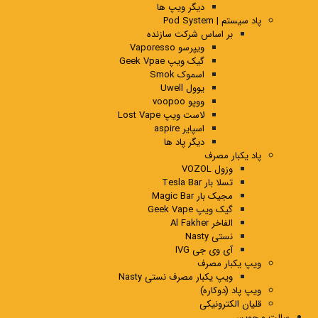
دیگر ویپ ها
پاد سیستم | Pod System
بر اساس شرکت سازنده
ویپرسو Vaporesso
گیک ویپ Geek Vpae
اسموک Smok
یوول Uwell
ووپو voopoo
لاست ویپ Lost Vape
اسپایر aspire
دیگر پاد ها
پاد یکبار مصرف
وزول VOZOL
تسلا بار Tesla Bar
مجیک بار Magic Bar
گیک ویپ Geek Vape
الفاخر Al Fakher
نستی Nasty
آی وی جی IVG
ویپ یکبار مصرف
ویپ یکبار مصرف نستی Nasty
ویپ پاد (دوکاره)
قلیان الکترونیکی
سالت و جویس