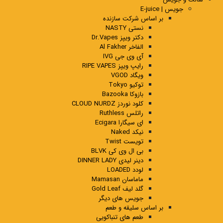
جویس | E-juice
بر اساس شرکت سازنده
نستی NASTY
دکتر ویپز Dr.Vapes
الفاخر Al Fakher
آی وی جی IVG
رایپ ویپز RIPE VAPES
ویگاد VGOD
توکیو Tokyo
بازوکا Bazooka
کلود نوردز CLOUD NURDZ
راتلس Ruthless
ای سیگارا Ecigara
نیکد Naked
تویست Twist
بی ال وی کی BLVK
دینر لیدی DINNER LADY
لودد LOADED
ماماسان Mamasan
گلد لیف Gold Leaf
جویس های دیگر
بر اساس سلیقه و طعم
طعم های تنباکویی