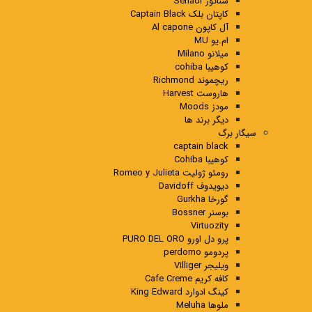
سناتور Senaor
کاپتان بلک Captain Black
آل کاپون Al capone
ام.یو MU
میلانو Milano
کوهیبا cohiba
ریچموند Richmond
هاروست Harvest
مودز Moods
دیگر برند ها
سیگار برگ
captain black
کوهیبا Cohiba
رومئو ژولیت Romeo y Julieta
دیویدوف Davidoff
گورخا Gurkha
بوسنر Bossner
Virtuozity
پرو دل اورو PURO DEL ORO
پردومو perdomo
ویلیجر Villiger
کافه کریم Cafe Creme
کینگ ادوارد King Edward
ملوها Meluha