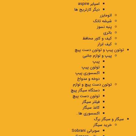
اسپایر aspire
دیگر کارتریج ها
اتومایزر
شیشه تانک
پنبه نسوز
باتری
کیف و کاور محافظ
کیف ابزار
توتون پیپ و توتون دست پیچ
پیپ و لوازم جانبی
پیپ
توتون پیپ
اکسسوری پیپ
دوخه و مدواخ
توتون دست پیچ و لوازم
دستگاه سیگار پیچ
توتون دست پیچ
فیلتر سیگار
کاغذ سیگار
اکسسوری ها..
سیگار و سیگار برگ
خرید سیگار
سوبرانی Sobrani