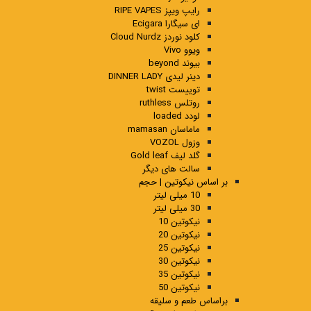
رایپ ویپز RIPE VAPES
ای سیگارا Ecigara
کلود نوردز Cloud Nurdz
ویوو Vivo
بیوند beyond
دینر لیدی DINNER LADY
توییست twist
روتلس ruthless
لودد loaded
ماماسان mamasan
وزول VOZOL
گلد لیف Gold leaf
سالت های دیگر
بر اساس نیکوتین | حجم
10 میلی لیتر
30 میلی لیتر
نیکوتین 10
نیکوتین 20
نیکوتین 25
نیکوتین 30
نیکوتین 35
نیکوتین 50
براساس طعم و سلیقه