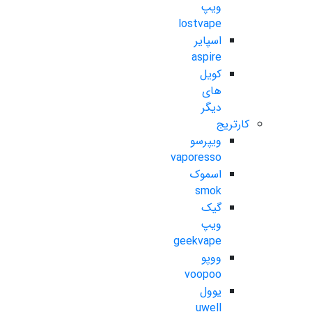
ویپ
lostvape
اسپایر
aspire
کویل
های
دیگر
کارتریج
ویپرسو
vaporesso
اسموک
smok
گیک
ویپ
geekvape
ووپو
voopoo
یوول
uwell