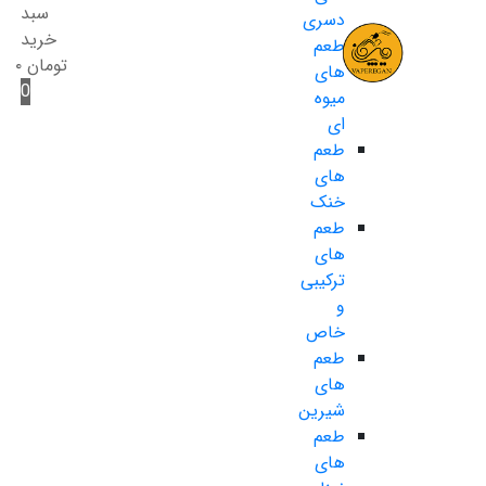
سبد
دسری
خرید
طعم
تومان
۰
های
0
میوه
ای
طعم
های
خنک
طعم
های
ترکیبی
و
خاص
طعم
های
شیرین
طعم
های