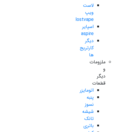
لاست
ویپ
lostvape
اسپایر
aspire
دیگر
کارتریج
ها
ملزومات
و
دیگر
قطعات
اتومایزر
پنبه
نسوز
شیشه
تانک
باتری