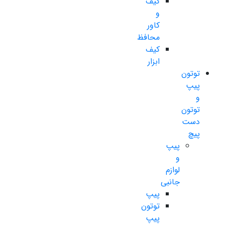
کیف
و
کاور
محافظ
کیف
ابزار
توتون
پیپ
و
توتون
دست
پیچ
پیپ
و
لوازم
جانبی
پیپ
توتون
پیپ