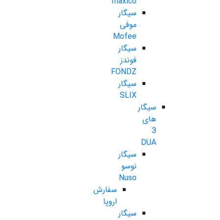
maxico
سیگار
موفی
Mofee
سیگار
فوندز
FONDZ
سیگار
SLIX
سیگار
های
3
DUA
سیگار
نوسو
Nuso
سفارش
اروپا
سیگار