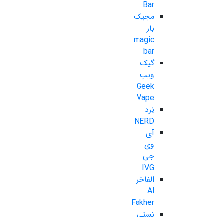
Bar
مجیک
بار
magic
bar
گیک
ویپ
Geek
Vape
نِرد
NERD
آی
وی
جی
IVG
الفاخر
Al
Fakher
نستی