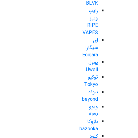
BLVK
رایپ
ویپز
RIPE
VAPES
ای
سیگارا
Ecigara
یوول
Uwell
توکیو
Tokyo
بیوند
beyond
ویوو
Vivo
بازوکا
bazooka
کلود