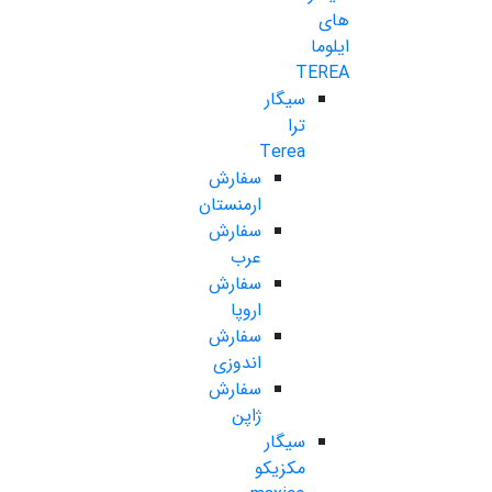
های
ایلوما
TEREA
سیگار
ترا
Terea
سفارش
ارمنستان
سفارش
عرب
سفارش
اروپا
سفارش
اندوزی
سفارش
ژاپن
سیگار
مکزیکو