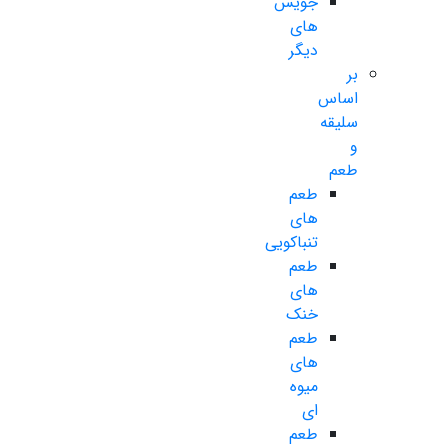
جویس
های
دیگر
بر
اساس
سلیقه
و
طعم
طعم
های
تنباکویی
طعم
های
خنک
طعم
های
میوه
ای
طعم