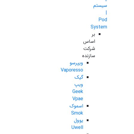
سیستم
|
Pod
System
بر
اساس
شرکت
سازنده
ویپرسو
Vaporesso
گیک
ویپ
Geek
Vpae
اسموک
Smok
یوول
Uwell