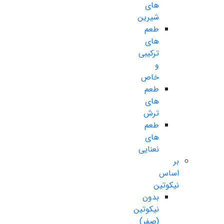
های
شیرین
طعم
های
ترکیبی
و
خاص
طعم
های
ترش
طعم
های
نعنایی
بر
اساس
نیکوتین
بدون
نیکوتین
(صفر)