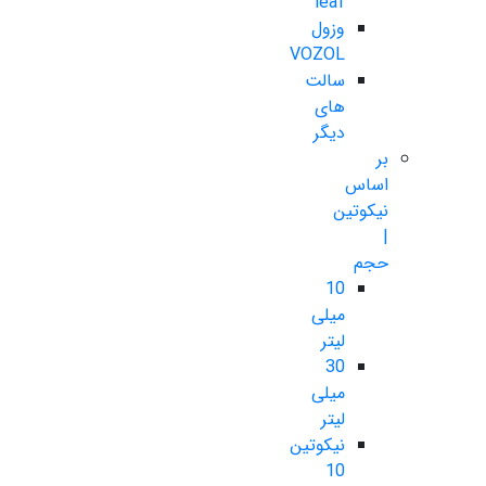
leaf
وزول
VOZOL
سالت
های
دیگر
بر
اساس
نیکوتین
|
حجم
10
میلی
لیتر
30
میلی
لیتر
نیکوتین
10