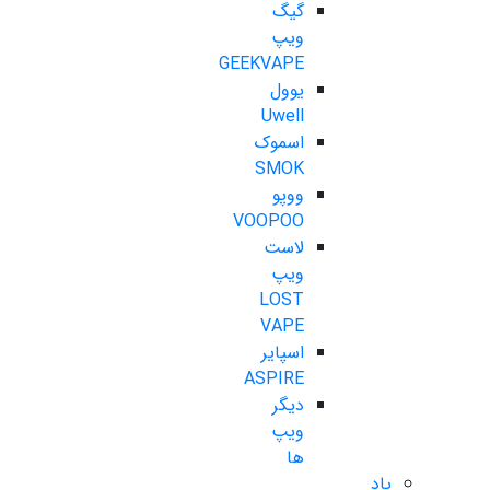
گیگ
ویپ
GEEKVAPE
یوول
Uwell
اسموک
SMOK
ووپو
VOOPOO
لاست
ویپ
LOST
VAPE
اسپایر
ASPIRE
دیگر
ویپ
ها
پاد