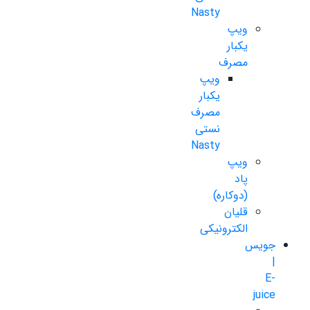
Nasty
ویپ
یکبار
مصرف
ویپ
یکبار
مصرف
نستی
Nasty
ویپ
پاد
(دوکاره)
قلیان
الکترونیکی
جویس
|
E-
juice