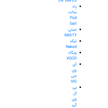
DR.VAPES
پاد
سالت
Pod
Salt
نستی
NASTY
نیکد
Naked
ویگاد
VGOD
آی
وی
جی
IVG
بی
ال
وی
کی