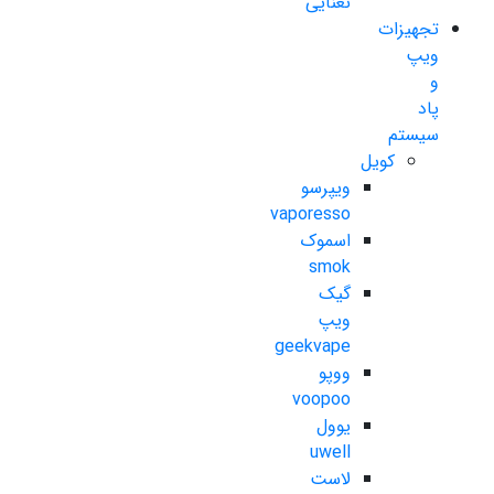
نعنایی
تجهیزات
ویپ
و
پاد
سیستم
کویل
ویپرسو
vaporesso
اسموک
smok
گیک
ویپ
geekvape
ووپو
voopoo
یوول
uwell
لاست