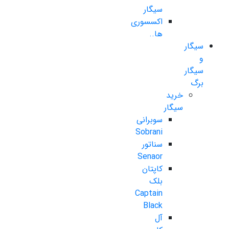
سیگار
اکسسوری
ها..
سیگار
و
سیگار
برگ
خرید
سیگار
سوبرانی
Sobrani
سناتور
Senaor
کاپتان
بلک
Captain
Black
آل