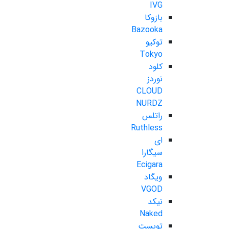
IVG
بازوکا
Bazooka
توکیو
Tokyo
کلود
نوردز
CLOUD
NURDZ
راتلس
Ruthless
ای
سیگارا
Ecigara
ویگاد
VGOD
نیکد
Naked
تویست