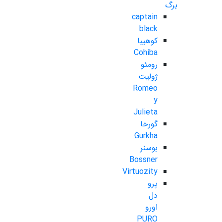
برگ
captain
black
کوهیبا
Cohiba
رومئو
ژولیت
Romeo
y
Julieta
گورخا
Gurkha
بوسنر
Bossner
Virtuozity
پرو
دل
اورو
PURO