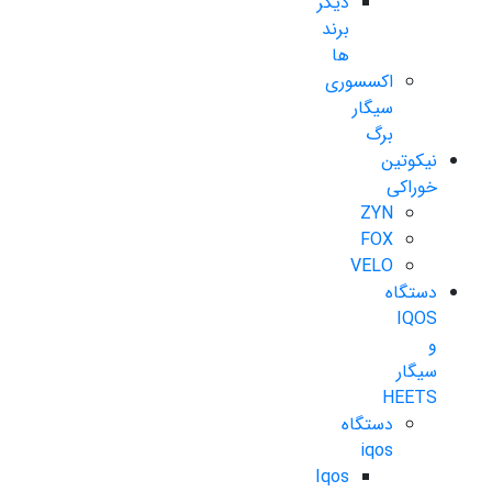
دیگر
برند
ها
اکسسوری
سیگار
برگ
نیکوتین
خوراکی
ZYN
FOX
VELO
دستگاه
IQOS
و
سیگار
HEETS
دستگاه
iqos
Iqos