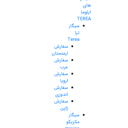
های
ایلوما
TEREA
سیگار
ترا
Terea
سفارش
ارمنستان
سفارش
عرب
سفارش
اروپا
سفارش
اندوزی
سفارش
ژاپن
سیگار
مکزیکو