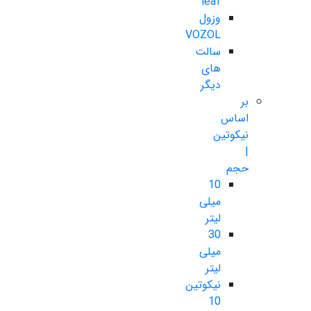
leaf
وزول
VOZOL
سالت
های
دیگر
بر
اساس
نیکوتین
|
حجم
10
میلی
لیتر
30
میلی
لیتر
نیکوتین
10