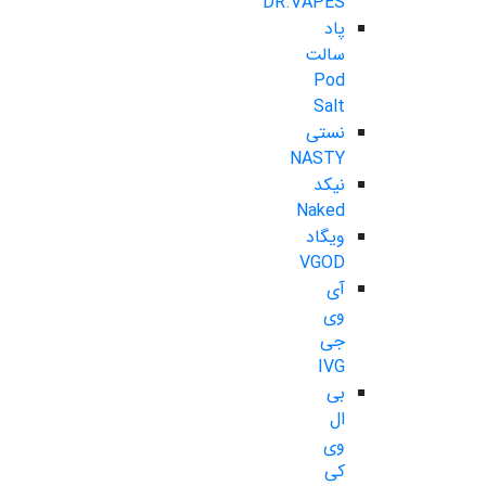
DR.VAPES
پاد
سالت
Pod
Salt
نستی
NASTY
نیکد
Naked
ویگاد
VGOD
آی
وی
جی
IVG
بی
ال
وی
کی