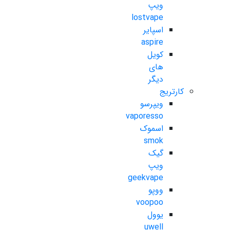
ویپ
lostvape
اسپایر
aspire
کویل
های
دیگر
کارتریج
ویپرسو
vaporesso
اسموک
smok
گیک
ویپ
geekvape
ووپو
voopoo
یوول
uwell