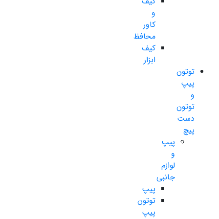
کیف
و
کاور
محافظ
کیف
ابزار
توتون
پیپ
و
توتون
دست
پیچ
پیپ
و
لوازم
جانبی
پیپ
توتون
پیپ