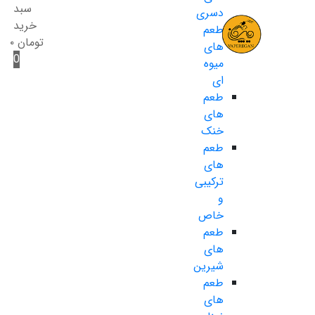
سبد
دسری
خرید
طعم
تومان
۰
های
0
میوه
ای
طعم
های
خنک
طعم
های
ترکیبی
و
خاص
طعم
های
شیرین
طعم
های