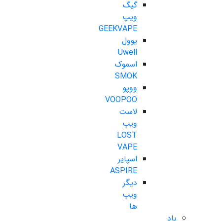
گیگ
ویپ
GEEKVAPE
یوول
Uwell
اسموک
SMOK
ووپو
VOOPOO
لاست
ویپ
LOST
VAPE
اسپایر
ASPIRE
دیگر
ویپ
ها
پاد