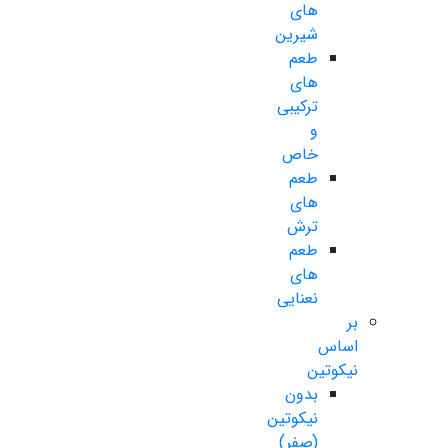
های
شیرین
طعم
های
ترکیبی
و
خاص
طعم
های
ترش
طعم
های
نعنایی
بر
اساس
نیکوتین
بدون
نیکوتین
(صفر)