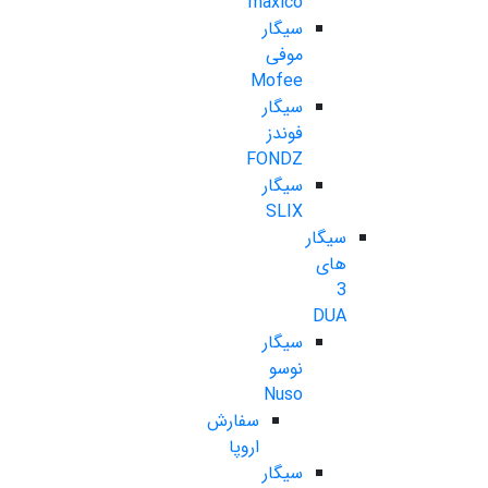
maxico
سیگار
موفی
Mofee
سیگار
فوندز
FONDZ
سیگار
SLIX
سیگار
های
3
DUA
سیگار
نوسو
Nuso
سفارش
اروپا
سیگار