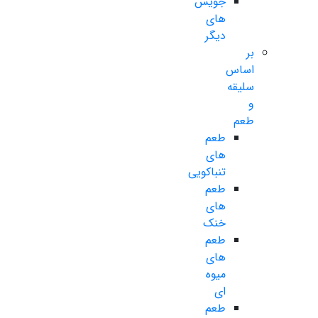
جویس
های
دیگر
بر
اساس
سلیقه
و
طعم
طعم
های
تنباکویی
طعم
های
خنک
طعم
های
میوه
ای
طعم