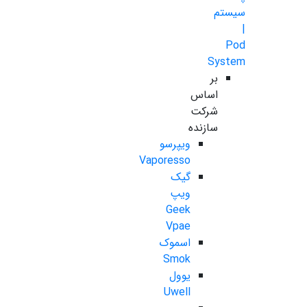
سیستم
|
Pod
System
بر
اساس
شرکت
سازنده
ویپرسو
Vaporesso
گیک
ویپ
Geek
Vpae
اسموک
Smok
یوول
Uwell