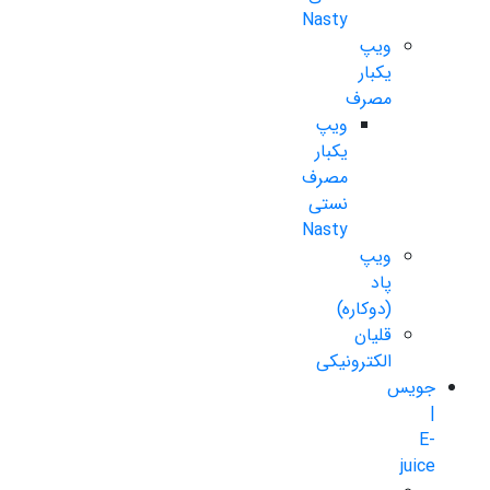
Nasty
ویپ
یکبار
مصرف
ویپ
یکبار
مصرف
نستی
Nasty
ویپ
پاد
(دوکاره)
قلیان
الکترونیکی
جویس
|
E-
juice