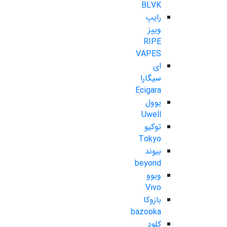
BLVK
رایپ
ویپز
RIPE
VAPES
ای
سیگارا
Ecigara
یوول
Uwell
توکیو
Tokyo
بیوند
beyond
ویوو
Vivo
بازوکا
bazooka
کلود