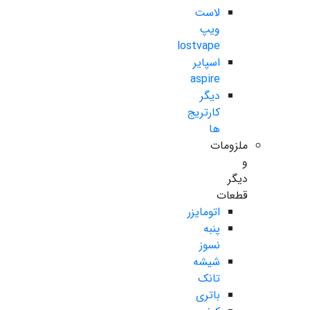
لاست
ویپ
lostvape
اسپایر
aspire
دیگر
کارتریج
ها
ملزومات
و
دیگر
قطعات
اتومایزر
پنبه
نسوز
شیشه
تانک
باتری