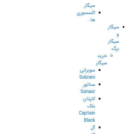
سیگار
اکسسوری
ها..
سیگار
و
سیگار
برگ
خرید
سیگار
سوبرانی
Sobrani
سناتور
Senaor
کاپتان
بلک
Captain
Black
آل