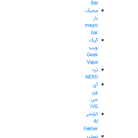
Bar
مجیک
بار
magic
bar
گیک
ویپ
Geek
Vape
نِرد
NERD
آی
وی
جی
IVG
الفاخر
Al
Fakher
نستی