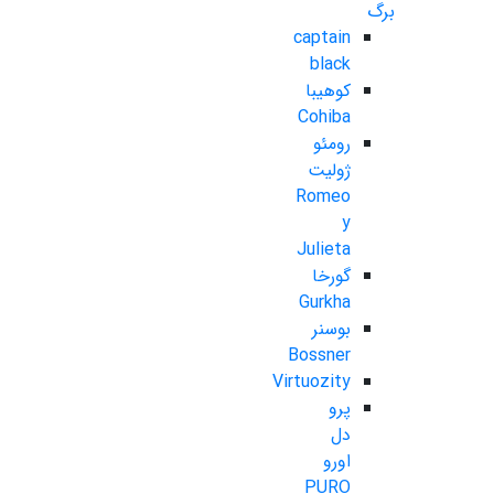
برگ
captain
black
کوهیبا
Cohiba
رومئو
ژولیت
Romeo
y
Julieta
گورخا
Gurkha
بوسنر
Bossner
Virtuozity
پرو
دل
اورو
PURO