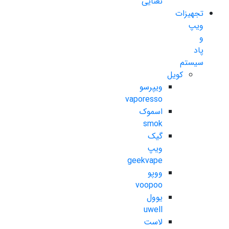
نعنایی
تجهیزات
ویپ
و
پاد
سیستم
کویل
ویپرسو
vaporesso
اسموک
smok
گیک
ویپ
geekvape
ووپو
voopoo
یوول
uwell
لاست