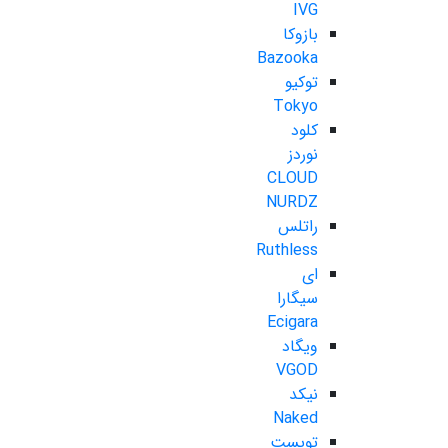
IVG
بازوکا
Bazooka
توکیو
Tokyo
کلود
نوردز
CLOUD
NURDZ
راتلس
Ruthless
ای
سیگارا
Ecigara
ویگاد
VGOD
نیکد
Naked
تویست