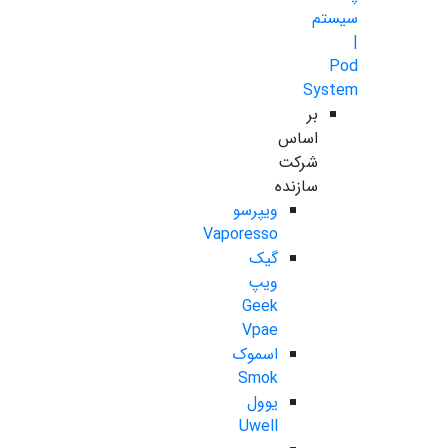
سیستم
|
Pod
System
بر
اساس
شرکت
سازنده
ویپرسو
Vaporesso
گیک
ویپ
Geek
Vpae
اسموک
Smok
یوول
Uwell