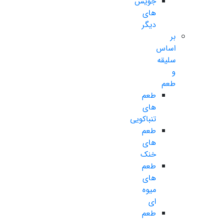
جویس
های
دیگر
بر
اساس
سلیقه
و
طعم
طعم
های
تنباکویی
طعم
های
خنک
طعم
های
میوه
ای
طعم