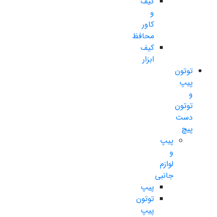
کیف
و
کاور
محافظ
کیف
ابزار
توتون
پیپ
و
توتون
دست
پیچ
پیپ
و
لوازم
جانبی
پیپ
توتون
پیپ