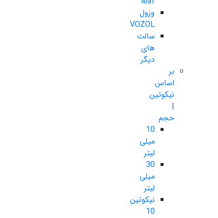
leaf
وزول
VOZOL
سالت
های
دیگر
بر
اساس
نیکوتین
|
حجم
10
میلی
لیتر
30
میلی
لیتر
نیکوتین
10