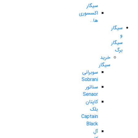
سیگار
اکسسوری
ها..
سیگار
و
سیگار
برگ
خرید
سیگار
سوبرانی
Sobrani
سناتور
Senaor
کاپتان
بلک
Captain
Black
آل