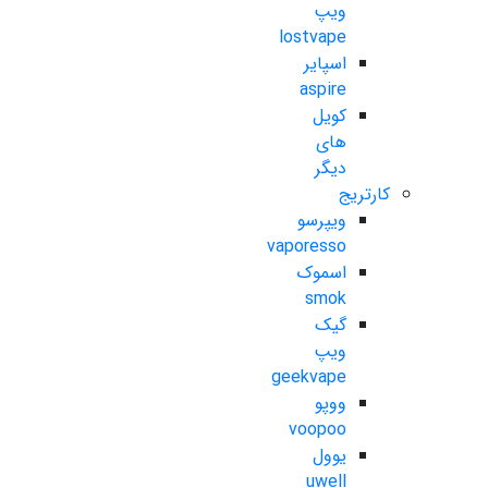
ویپ
lostvape
اسپایر
aspire
کویل
های
دیگر
کارتریج
ویپرسو
vaporesso
اسموک
smok
گیک
ویپ
geekvape
ووپو
voopoo
یوول
uwell