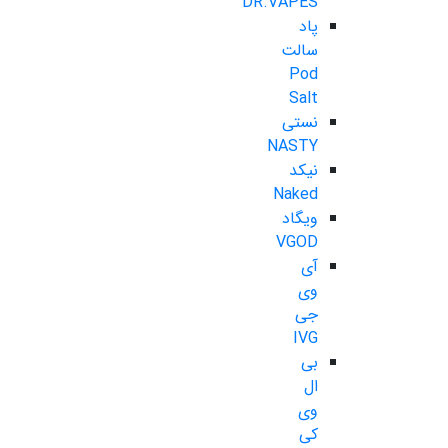
DR.VAPES
پاد
سالت
Pod
Salt
نستی
NASTY
نیکد
Naked
ویگاد
VGOD
آی
وی
جی
IVG
بی
ال
وی
کی