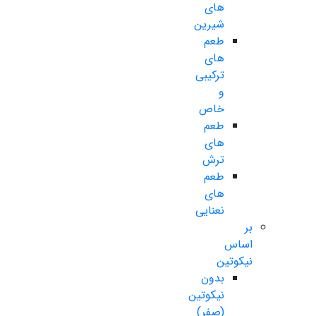
های
شیرین
طعم
های
ترکیبی
و
خاص
طعم
های
ترش
طعم
های
نعنایی
بر
اساس
نیکوتین
بدون
نیکوتین
(صفر)