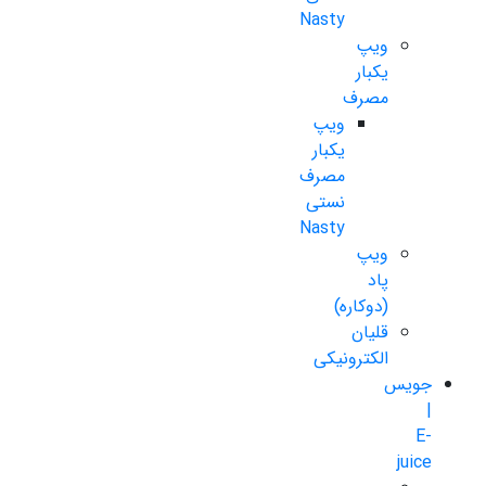
Nasty
ویپ
یکبار
مصرف
ویپ
یکبار
مصرف
نستی
Nasty
ویپ
پاد
(دوکاره)
قلیان
الکترونیکی
جویس
|
E-
juice