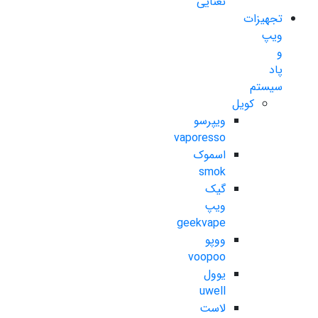
نعنایی
تجهیزات
ویپ
و
پاد
سیستم
کویل
ویپرسو
vaporesso
اسموک
smok
گیک
ویپ
geekvape
ووپو
voopoo
یوول
uwell
لاست