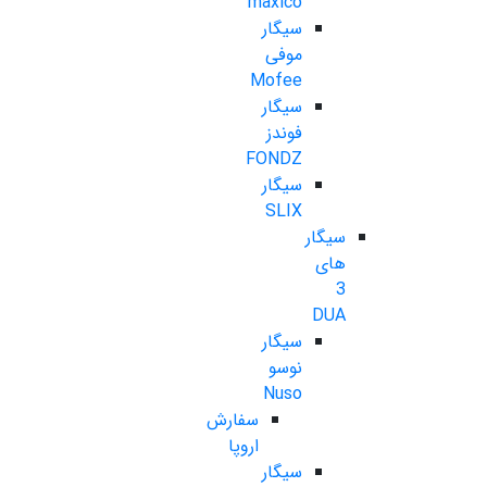
maxico
سیگار
موفی
Mofee
سیگار
فوندز
FONDZ
سیگار
SLIX
سیگار
های
3
DUA
سیگار
نوسو
Nuso
سفارش
اروپا
سیگار