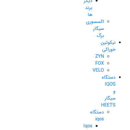
دیگر
برند
ها
اکسسوری
سیگار
برگ
نیکوتین
خوراکی
ZYN
FOX
VELO
دستگاه
IQOS
و
سیگار
HEETS
دستگاه
iqos
Iqos