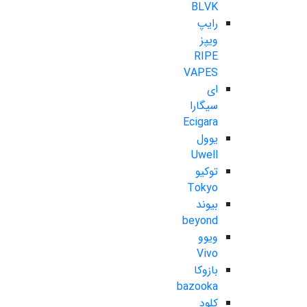
BLVK
رایپ
ویپز
RIPE
VAPES
ای
سیگارا
Ecigara
یوول
Uwell
توکیو
Tokyo
بیوند
beyond
ویوو
Vivo
بازوکا
bazooka
کلود