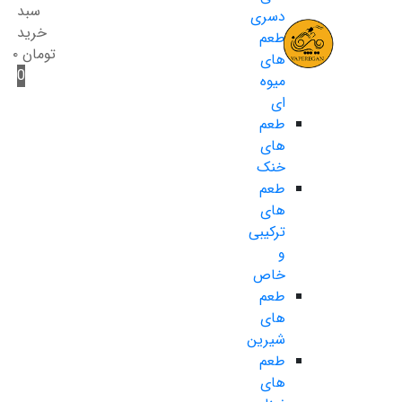
سبد
دسری
خرید
طعم
تومان
۰
های
0
میوه
ای
طعم
های
خنک
طعم
های
ترکیبی
و
خاص
طعم
های
شیرین
طعم
های