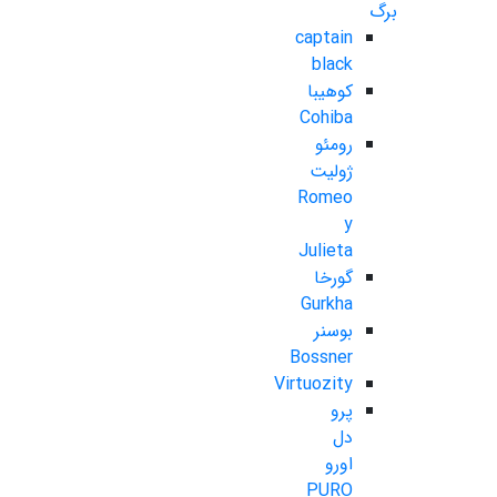
برگ
captain
black
کوهیبا
Cohiba
رومئو
ژولیت
Romeo
y
Julieta
گورخا
Gurkha
بوسنر
Bossner
Virtuozity
پرو
دل
اورو
PURO