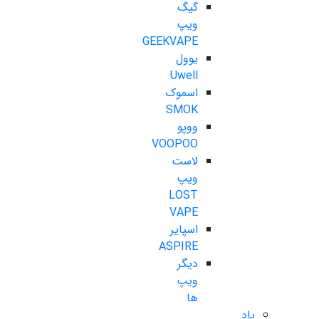
گیگ
ویپ
GEEKVAPE
یوول
Uwell
اسموک
SMOK
ووپو
VOOPOO
لاست
ویپ
LOST
VAPE
اسپایر
ASPIRE
دیگر
ویپ
ها
پاد