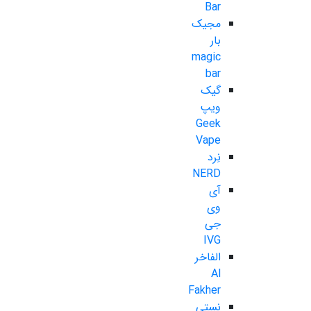
Bar
مجیک
بار
magic
bar
گیک
ویپ
Geek
Vape
نِرد
NERD
آی
وی
جی
IVG
الفاخر
Al
Fakher
نستی