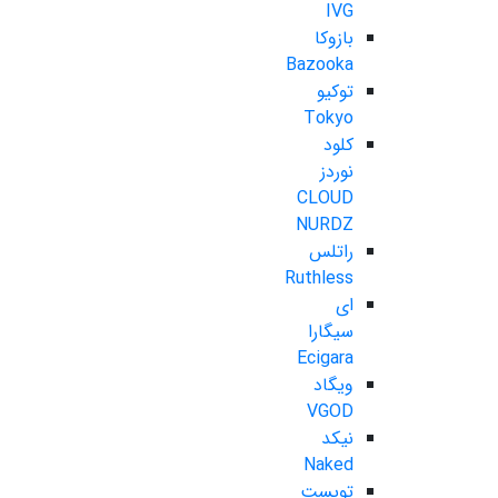
IVG
بازوکا
Bazooka
توکیو
Tokyo
کلود
نوردز
CLOUD
NURDZ
راتلس
Ruthless
ای
سیگارا
Ecigara
ویگاد
VGOD
نیکد
Naked
تویست