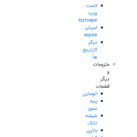
لاست
ویپ
lostvape
اسپایر
aspire
دیگر
کارتریج
ها
ملزومات
و
دیگر
قطعات
اتومایزر
پنبه
نسوز
شیشه
تانک
باتری