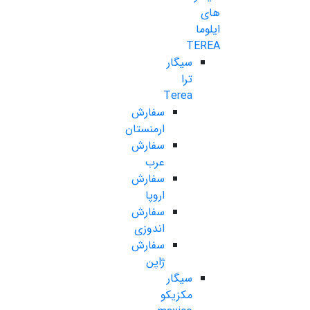
های
ایلوما
TEREA
سیگار
ترا
Terea
سفارش
ارمنستان
سفارش
عرب
سفارش
اروپا
سفارش
اندوزی
سفارش
ژاپن
سیگار
مکزیکو