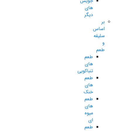
جویس
های
دیگر
بر
اساس
سلیقه
و
طعم
طعم
های
تنباکویی
طعم
های
خنک
طعم
های
میوه
ای
طعم