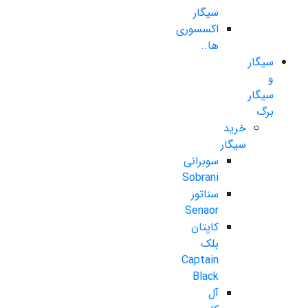
سیگار
اکسسوری
ها..
سیگار
و
سیگار
برگ
خرید
سیگار
سوبرانی
Sobrani
سناتور
Senaor
کاپتان
بلک
Captain
Black
آل