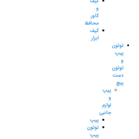
کیف
و
کاور
محافظ
کیف
ابزار
توتون
پیپ
و
توتون
دست
پیچ
پیپ
و
لوازم
جانبی
پیپ
توتون
پیپ