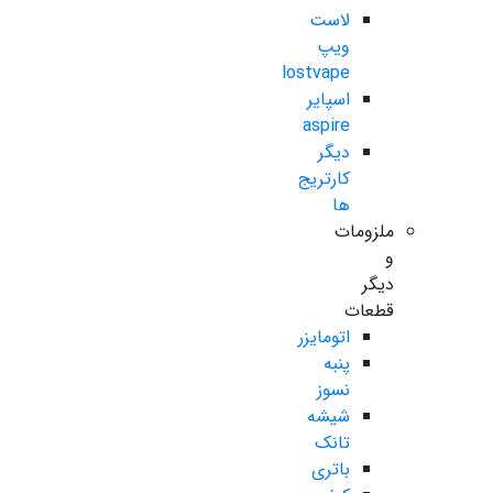
لاست
ویپ
lostvape
اسپایر
aspire
دیگر
کارتریج
ها
ملزومات
و
دیگر
قطعات
اتومایزر
پنبه
نسوز
شیشه
تانک
باتری