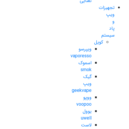
نعنایی
تجهیزات
ویپ
و
پاد
سیستم
کویل
ویپرسو
vaporesso
اسموک
smok
گیک
ویپ
geekvape
ووپو
voopoo
یوول
uwell
لاست