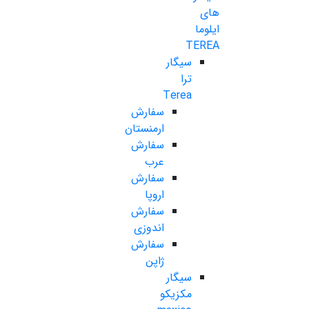
های
ایلوما
TEREA
سیگار
ترا
Terea
سفارش
ارمنستان
سفارش
عرب
سفارش
اروپا
سفارش
اندوزی
سفارش
ژاپن
سیگار
مکزیکو