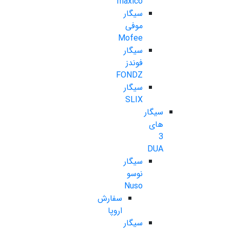
maxico
سیگار
موفی
Mofee
سیگار
فوندز
FONDZ
سیگار
SLIX
سیگار
های
3
DUA
سیگار
نوسو
Nuso
سفارش
اروپا
سیگار