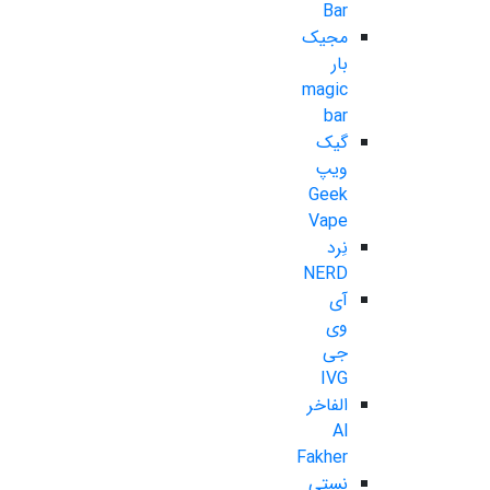
Bar
مجیک
بار
magic
bar
گیک
ویپ
Geek
Vape
نِرد
NERD
آی
وی
جی
IVG
الفاخر
Al
Fakher
نستی