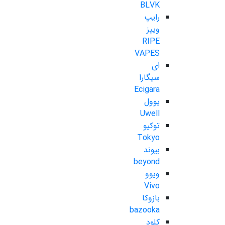
BLVK
رایپ
ویپز
RIPE
VAPES
ای
سیگارا
Ecigara
یوول
Uwell
توکیو
Tokyo
بیوند
beyond
ویوو
Vivo
بازوکا
bazooka
کلود