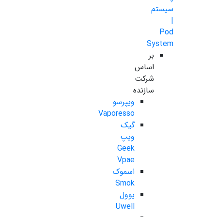
سیستم
|
Pod
System
بر
اساس
شرکت
سازنده
ویپرسو
Vaporesso
گیک
ویپ
Geek
Vpae
اسموک
Smok
یوول
Uwell