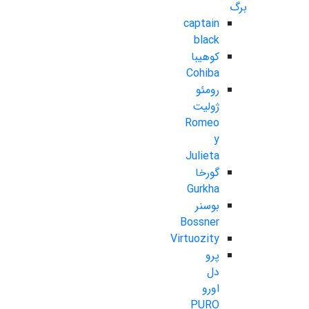
برگ
captain
black
کوهیبا
Cohiba
رومئو
ژولیت
Romeo
y
Julieta
گورخا
Gurkha
بوسنر
Bossner
Virtuozity
پرو
دل
اورو
PURO