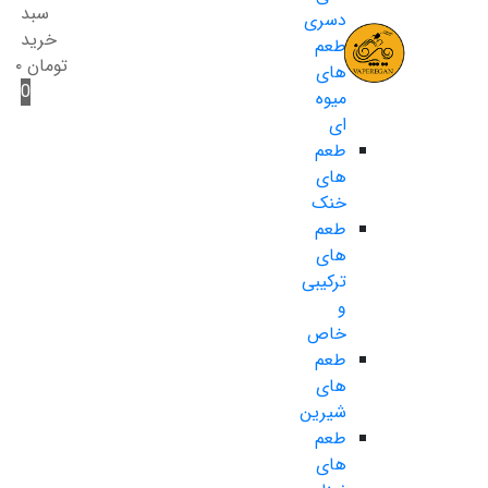
سبد
دسری
خرید
طعم
تومان
۰
های
0
میوه
ای
طعم
های
خنک
طعم
های
ترکیبی
و
خاص
طعم
های
شیرین
طعم
های