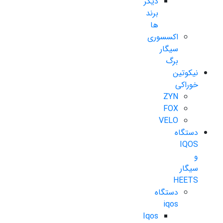
دیگر
برند
ها
اکسسوری
سیگار
برگ
نیکوتین
خوراکی
ZYN
FOX
VELO
دستگاه
IQOS
و
سیگار
HEETS
دستگاه
iqos
Iqos