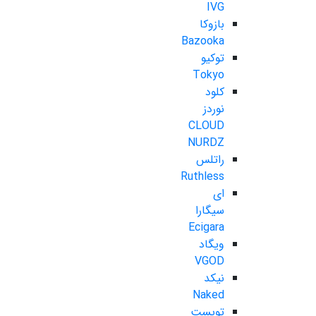
IVG
بازوکا
Bazooka
توکیو
Tokyo
کلود
نوردز
CLOUD
NURDZ
راتلس
Ruthless
ای
سیگارا
Ecigara
ویگاد
VGOD
نیکد
Naked
تویست