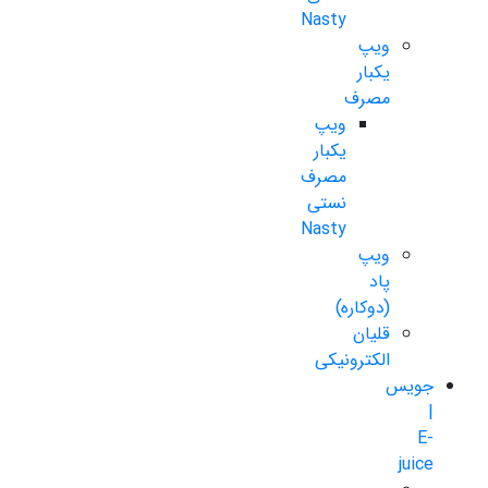
Nasty
ویپ
یکبار
مصرف
ویپ
یکبار
مصرف
نستی
Nasty
ویپ
پاد
(دوکاره)
قلیان
الکترونیکی
جویس
|
E-
juice