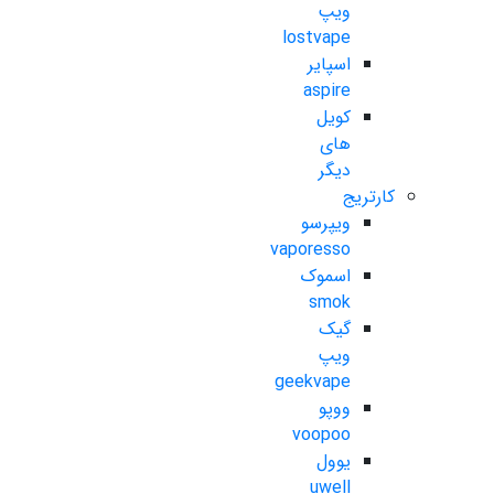
ویپ
lostvape
اسپایر
aspire
کویل
های
دیگر
کارتریج
ویپرسو
vaporesso
اسموک
smok
گیک
ویپ
geekvape
ووپو
voopoo
یوول
uwell