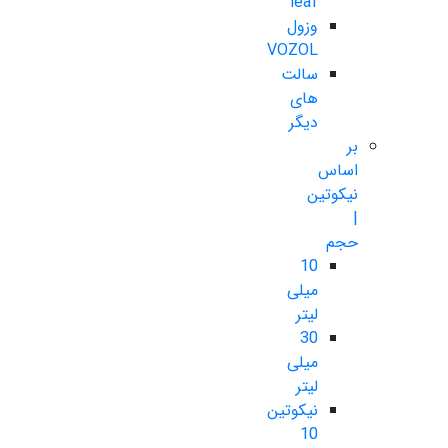
leaf
وزول
VOZOL
سالت
های
دیگر
بر
اساس
نیکوتین
|
حجم
10
میلی
لیتر
30
میلی
لیتر
نیکوتین
10