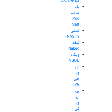
DR.VAPES
پاد
سالت
Pod
Salt
نستی
NASTY
نیکد
Naked
ویگاد
VGOD
آی
وی
جی
IVG
بی
ال
وی
کی