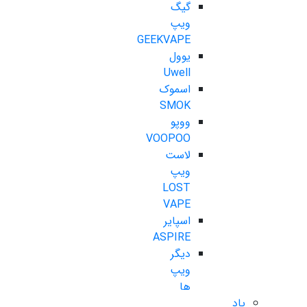
گیگ
ویپ
GEEKVAPE
یوول
Uwell
اسموک
SMOK
ووپو
VOOPOO
لاست
ویپ
LOST
VAPE
اسپایر
ASPIRE
دیگر
ویپ
ها
پاد