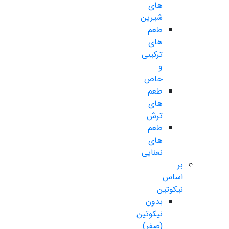
های
شیرین
طعم
های
ترکیبی
و
خاص
طعم
های
ترش
طعم
های
نعنایی
بر
اساس
نیکوتین
بدون
نیکوتین
(صفر)