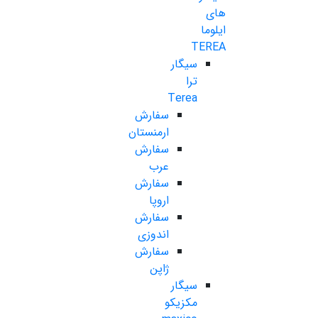
های
ایلوما
TEREA
سیگار
ترا
Terea
سفارش
ارمنستان
سفارش
عرب
سفارش
اروپا
سفارش
اندوزی
سفارش
ژاپن
سیگار
مکزیکو