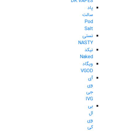
DR.VAPES
پاد
سالت
Pod
Salt
نستی
NASTY
نیکد
Naked
ویگاد
VGOD
آی
وی
جی
IVG
بی
ال
وی
کی