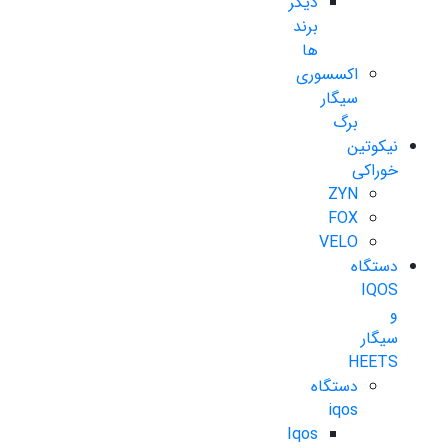
دیگر
برند
ها
اکسسوری
سیگار
برگ
نیکوتین
خوراکی
ZYN
FOX
VELO
دستگاه
IQOS
و
سیگار
HEETS
دستگاه
iqos
Iqos