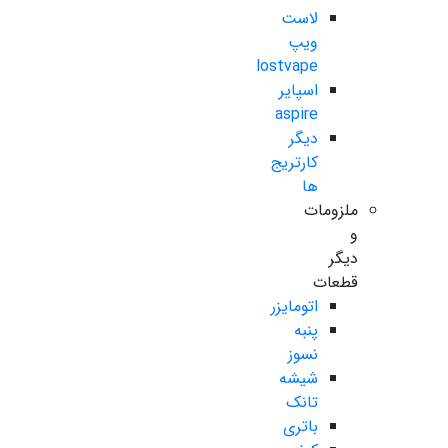
لاست
ویپ
lostvape
اسپایر
aspire
دیگر
کارتریج
ها
ملزومات
و
دیگر
قطعات
اتومایزر
پنبه
نسوز
شیشه
تانک
باتری