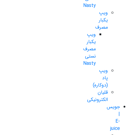
Nasty
ویپ
یکبار
مصرف
ویپ
یکبار
مصرف
نستی
Nasty
ویپ
پاد
(دوکاره)
قلیان
الکترونیکی
جویس
|
E-
juice