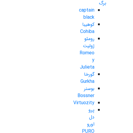
برگ
captain
black
کوهیبا
Cohiba
رومئو
ژولیت
Romeo
y
Julieta
گورخا
Gurkha
بوسنر
Bossner
Virtuozity
پرو
دل
اورو
PURO