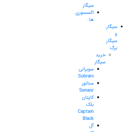
سیگار
اکسسوری
ها..
سیگار
و
سیگار
برگ
خرید
سیگار
سوبرانی
Sobrani
سناتور
Senaor
کاپتان
بلک
Captain
Black
آل