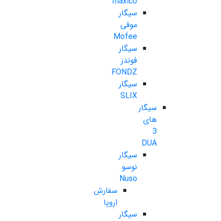
maxico
سیگار
موفی
Mofee
سیگار
فوندز
FONDZ
سیگار
SLIX
سیگار
های
3
DUA
سیگار
نوسو
Nuso
سفارش
اروپا
سیگار