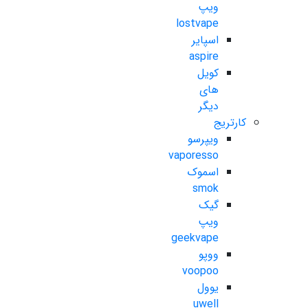
ویپ
lostvape
اسپایر
aspire
کویل
های
دیگر
کارتریج
ویپرسو
vaporesso
اسموک
smok
گیک
ویپ
geekvape
ووپو
voopoo
یوول
uwell