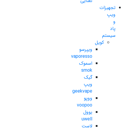
نعنایی
تجهیزات
ویپ
و
پاد
سیستم
کویل
ویپرسو
vaporesso
اسموک
smok
گیک
ویپ
geekvape
ووپو
voopoo
یوول
uwell
لاست