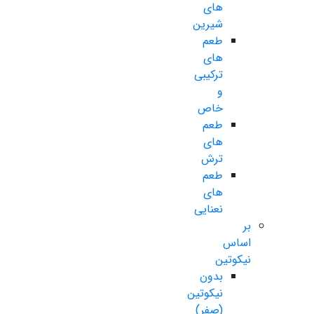
های
شیرین
طعم
های
ترکیبی
و
خاص
طعم
های
ترش
طعم
های
نعنایی
بر
اساس
نیکوتین
بدون
نیکوتین
(صفر)