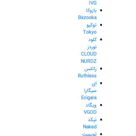
IVG
بازوکا
Bazooka
توکیو
Tokyo
کلود
نوردز
CLOUD
NURDZ
راتلس
Ruthless
ای
سیگارا
Ecigara
ویگاد
VGOD
نیکد
Naked
تویست