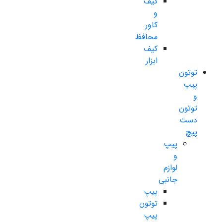
کیف
و
کاور
محافظ
کیف
ابزار
توتون
پیپ
و
توتون
دست
پیچ
پیپ
و
لوازم
جانبی
پیپ
توتون
پیپ