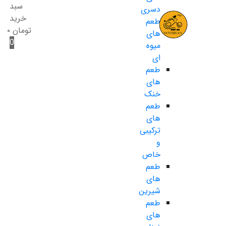
سبد
دسری
خرید
طعم
تومان
۰
های
0
میوه
ای
طعم
های
خنک
طعم
های
ترکیبی
و
خاص
طعم
های
شیرین
طعم
های