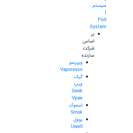
سیستم
|
Pod
System
بر
اساس
شرکت
سازنده
ویپرسو
Vaporesso
گیک
ویپ
Geek
Vpae
اسموک
Smok
یوول
Uwell