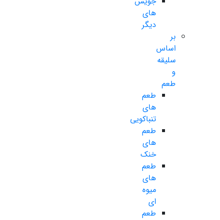
جویس
های
دیگر
بر
اساس
سلیقه
و
طعم
طعم
های
تنباکویی
طعم
های
خنک
طعم
های
میوه
ای
طعم