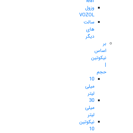
leaf
وزول
VOZOL
سالت
های
دیگر
بر
اساس
نیکوتین
|
حجم
10
میلی
لیتر
30
میلی
لیتر
نیکوتین
10