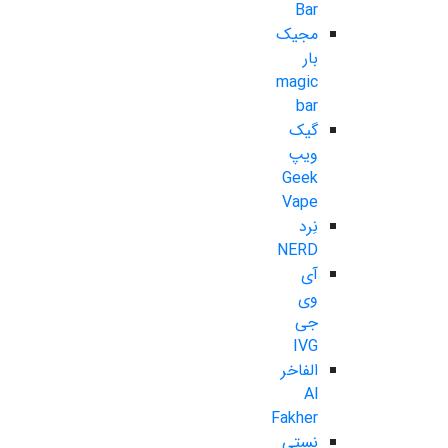
Bar
مجیک
بار
magic
bar
گیک
ویپ
Geek
Vape
نِرد
NERD
آی
وی
جی
IVG
الفاخر
Al
Fakher
نستی