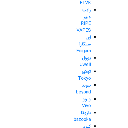
BLVK
رایپ
ویپز
RIPE
VAPES
ای
سیگارا
Ecigara
یوول
Uwell
توکیو
Tokyo
بیوند
beyond
ویوو
Vivo
بازوکا
bazooka
کلود