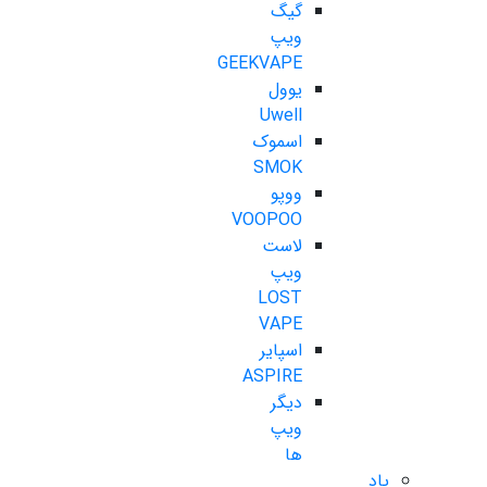
گیگ
ویپ
GEEKVAPE
یوول
Uwell
اسموک
SMOK
ووپو
VOOPOO
لاست
ویپ
LOST
VAPE
اسپایر
ASPIRE
دیگر
ویپ
ها
پاد