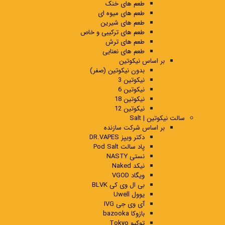
طعم های خنک
طعم های میوه ای
طعم های شیرین
طعم های ترکیبی و خاص
طعم های ترش
طعم های نعنایی
بر اساس نیکوتین
بدون نیکوتین (صفر)
نیکوتین 3
نیکوتین 6
نیکوتین 18
نیکوتین 12
سالت نیکوتین | Salt
بر اساس شرکت سازنده
دکتر ویپز DR.VAPES
پاد سالت Pod Salt
نستی NASTY
نیکد Naked
ویگاد VGOD
بی ال وی کی BLVK
یوول Uwell
آی وی جی IVG
بازوکا bazooka
توکیو Tokyo