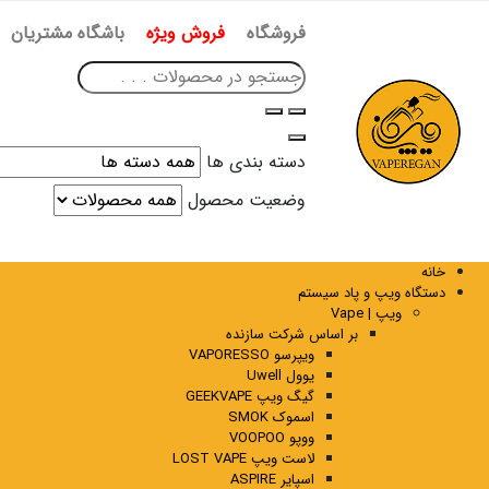
فروشگاه
فروش ویژه
باشگاه مشتریان
دسته بندی ها
وضعیت محصول
خانه
دستگاه ویپ و پاد سیستم
ویپ | Vape
بر اساس شرکت سازنده
ویپرسو VAPORESSO
یوول Uwell
گیگ ویپ GEEKVAPE
اسموک SMOK
ووپو VOOPOO
لاست ویپ LOST VAPE
اسپایر ASPIRE