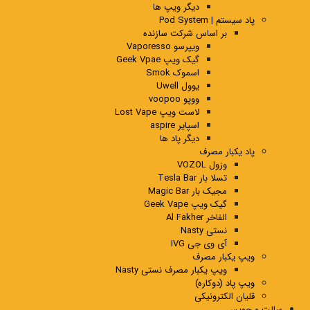
دیگر ویپ ها
پاد سیستم | Pod System
بر اساس شرکت سازنده
ویپرسو Vaporesso
گیک ویپ Geek Vpae
اسموک Smok
یوول Uwell
ووپو voopoo
لاست ویپ Lost Vape
اسپایر aspire
دیگر پاد ها
پاد یکبار مصرف
وزول VOZOL
تسلا بار Tesla Bar
مجیک بار Magic Bar
گیک ویپ Geek Vape
الفاخر Al Fakher
نستی Nasty
آی وی جی IVG
ویپ یکبار مصرف
ویپ یکبار مصرف نستی Nasty
ویپ پاد (دوکاره)
قلیان الکترونیکی
سالت و جویس