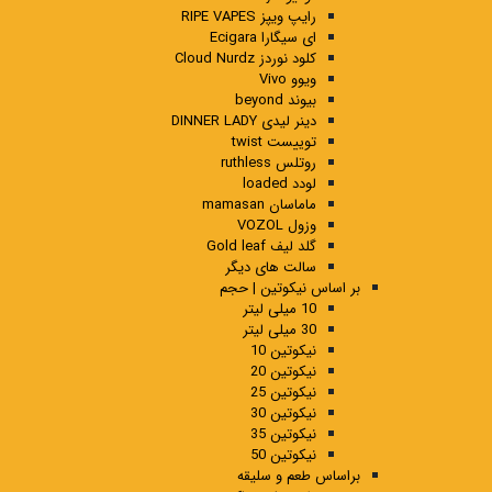
رایپ ویپز RIPE VAPES
ای سیگارا Ecigara
کلود نوردز Cloud Nurdz
ویوو Vivo
بیوند beyond
دینر لیدی DINNER LADY
توییست twist
روتلس ruthless
لودد loaded
ماماسان mamasan
وزول VOZOL
گلد لیف Gold leaf
سالت های دیگر
بر اساس نیکوتین | حجم
10 میلی لیتر
30 میلی لیتر
نیکوتین 10
نیکوتین 20
نیکوتین 25
نیکوتین 30
نیکوتین 35
نیکوتین 50
براساس طعم و سلیقه