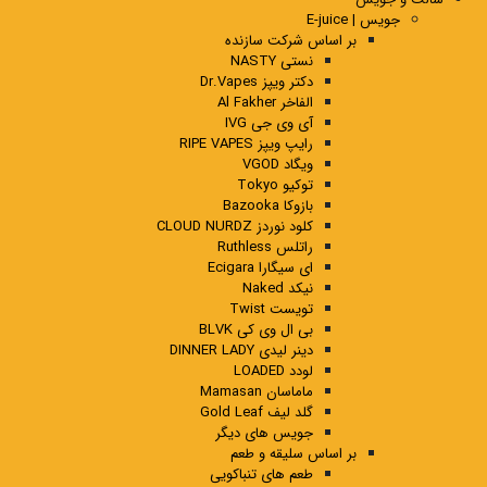
جویس | E-juice
بر اساس شرکت سازنده
نستی NASTY
دکتر ویپز Dr.Vapes
الفاخر Al Fakher
آی وی جی IVG
رایپ ویپز RIPE VAPES
ویگاد VGOD
توکیو Tokyo
بازوکا Bazooka
کلود نوردز CLOUD NURDZ
راتلس Ruthless
ای سیگارا Ecigara
نیکد Naked
تویست Twist
بی ال وی کی BLVK
دینر لیدی DINNER LADY
لودد LOADED
ماماسان Mamasan
گلد لیف Gold Leaf
جویس های دیگر
بر اساس سلیقه و طعم
طعم های تنباکویی