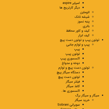
اسپایر aspire
دیگر کارتریج ها
اتومایزر
شیشه تانک
پنبه نسوز
باتری
کیف و کاور محافظ
کیف ابزار
توتون پیپ و توتون دست پیچ
پیپ و لوازم جانبی
پیپ
توتون پیپ
اکسسوری پیپ
دوخه و مدواخ
توتون دست پیچ و لوازم
دستگاه سیگار پیچ
توتون دست پیچ
فیلتر سیگار
کاغذ سیگار
اکسسوری ها..
سیگار و سیگار برگ
خرید سیگار
سوبرانی Sobrani