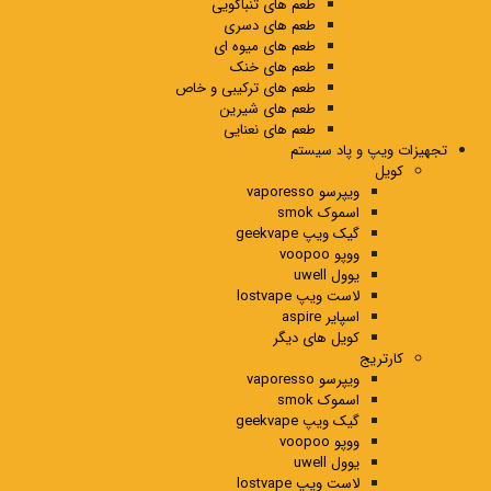
طعم های تنباکویی
طعم های دسری
طعم های میوه ای
طعم های خنک
طعم های ترکیبی و خاص
طعم های شیرین
طعم های نعنایی
تجهیزات ویپ و پاد سیستم
کویل
ویپرسو vaporesso
اسموک smok
گیک ویپ geekvape
ووپو voopoo
یوول uwell
لاست ویپ lostvape
اسپایر aspire
کویل های دیگر
کارتریج
ویپرسو vaporesso
اسموک smok
گیک ویپ geekvape
ووپو voopoo
یوول uwell
لاست ویپ lostvape