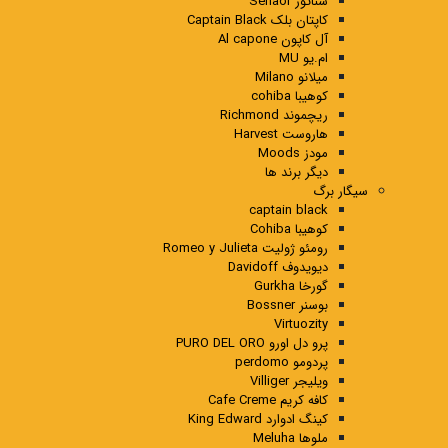
سناتور Senaor
کاپتان بلک Captain Black
آل کاپون Al capone
ام.یو MU
میلانو Milano
کوهیبا cohiba
ریچموند Richmond
هاروست Harvest
مودز Moods
دیگر برند ها
سیگار برگ
captain black
کوهیبا Cohiba
رومئو ژولیت Romeo y Julieta
دیویدوف Davidoff
گورخا Gurkha
بوسنر Bossner
Virtuozity
پرو دل اورو PURO DEL ORO
پردومو perdomo
ویلیجر Villiger
کافه کریم Cafe Creme
کینگ ادوارد King Edward
ملوها Meluha