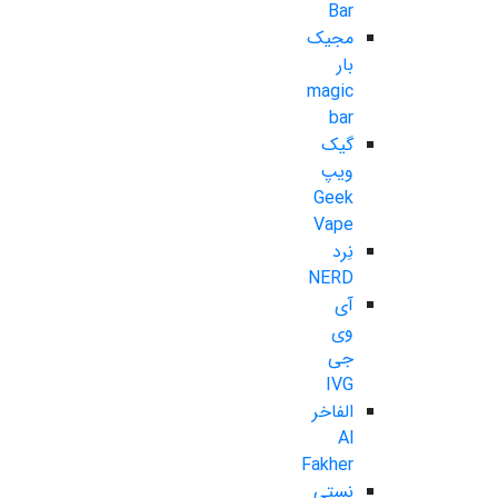
Bar
مجیک
بار
magic
bar
گیک
ویپ
Geek
Vape
نِرد
NERD
آی
وی
جی
IVG
الفاخر
Al
Fakher
نستی