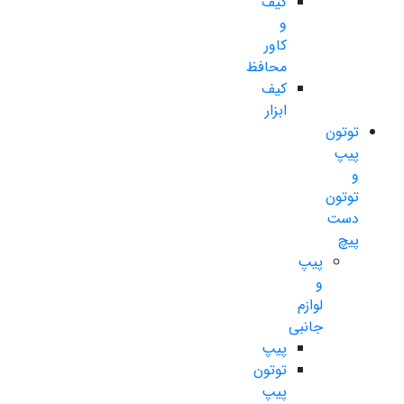
کیف
و
کاور
محافظ
کیف
ابزار
توتون
پیپ
و
توتون
دست
پیچ
پیپ
و
لوازم
جانبی
پیپ
توتون
پیپ