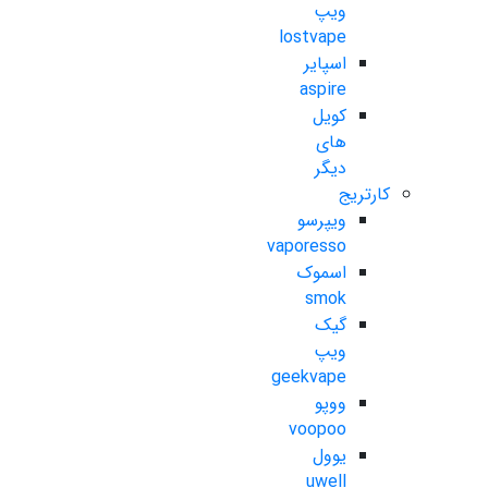
ویپ
lostvape
اسپایر
aspire
کویل
های
دیگر
کارتریج
ویپرسو
vaporesso
اسموک
smok
گیک
ویپ
geekvape
ووپو
voopoo
یوول
uwell