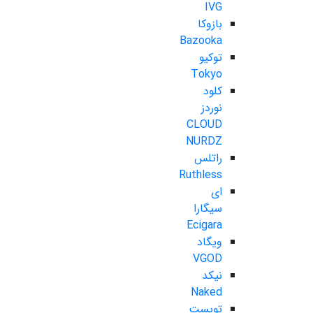
IVG
بازوکا
Bazooka
توکیو
Tokyo
کلود
نوردز
CLOUD
NURDZ
راتلس
Ruthless
ای
سیگارا
Ecigara
ویگاد
VGOD
نیکد
Naked
تویست