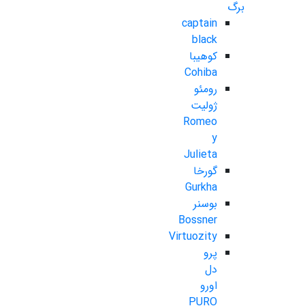
برگ
captain
black
کوهیبا
Cohiba
رومئو
ژولیت
Romeo
y
Julieta
گورخا
Gurkha
بوسنر
Bossner
Virtuozity
پرو
دل
اورو
PURO