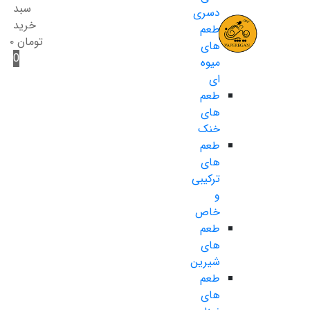
سبد
دسری
خرید
طعم
تومان
۰
های
0
میوه
ای
طعم
های
خنک
طعم
های
ترکیبی
و
خاص
طعم
های
شیرین
طعم
های