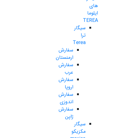
های
ایلوما
TEREA
سیگار
ترا
Terea
سفارش
ارمنستان
سفارش
عرب
سفارش
اروپا
سفارش
اندوزی
سفارش
ژاپن
سیگار
مکزیکو