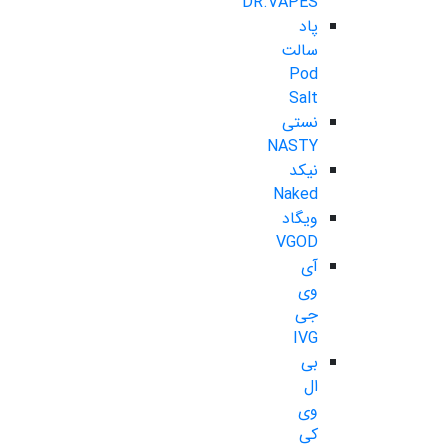
DR.VAPES
پاد
سالت
Pod
Salt
نستی
NASTY
نیکد
Naked
ویگاد
VGOD
آی
وی
جی
IVG
بی
ال
وی
کی