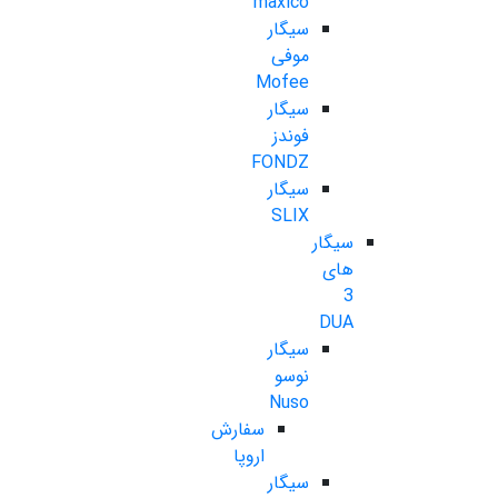
maxico
سیگار
موفی
Mofee
سیگار
فوندز
FONDZ
سیگار
SLIX
سیگار
های
3
DUA
سیگار
نوسو
Nuso
سفارش
اروپا
سیگار