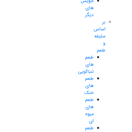
جویس
های
دیگر
بر
اساس
سلیقه
و
طعم
طعم
های
تنباکویی
طعم
های
خنک
طعم
های
میوه
ای
طعم