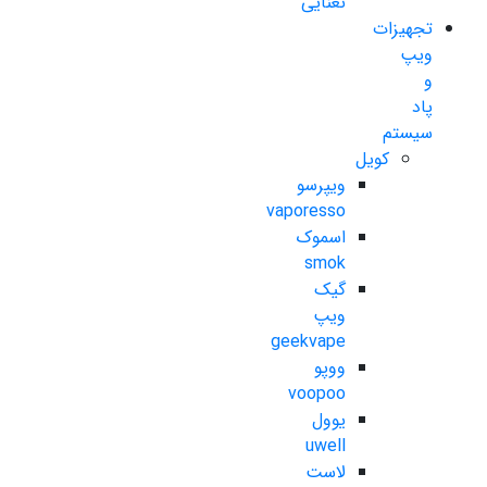
نعنایی
تجهیزات
ویپ
و
پاد
سیستم
کویل
ویپرسو
vaporesso
اسموک
smok
گیک
ویپ
geekvape
ووپو
voopoo
یوول
uwell
لاست