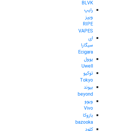
BLVK
رایپ
ویپز
RIPE
VAPES
ای
سیگارا
Ecigara
یوول
Uwell
توکیو
Tokyo
بیوند
beyond
ویوو
Vivo
بازوکا
bazooka
کلود