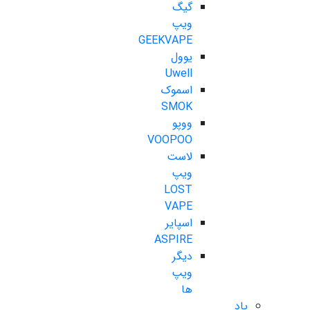
گیگ
ویپ
GEEKVAPE
یوول
Uwell
اسموک
SMOK
ووپو
VOOPOO
لاست
ویپ
LOST
VAPE
اسپایر
ASPIRE
دیگر
ویپ
ها
پاد