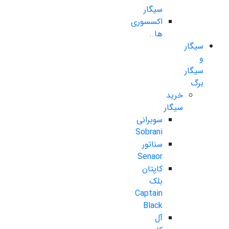
سیگار
اکسسوری
ها..
سیگار
و
سیگار
برگ
خرید
سیگار
سوبرانی
Sobrani
سناتور
Senaor
کاپتان
بلک
Captain
Black
آل