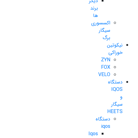
دیگر
برند
ها
اکسسوری
سیگار
برگ
نیکوتین
خوراکی
ZYN
FOX
VELO
دستگاه
IQOS
و
سیگار
HEETS
دستگاه
iqos
Iqos