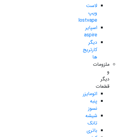
لاست
ویپ
lostvape
اسپایر
aspire
دیگر
کارتریج
ها
ملزومات
و
دیگر
قطعات
اتومایزر
پنبه
نسوز
شیشه
تانک
باتری