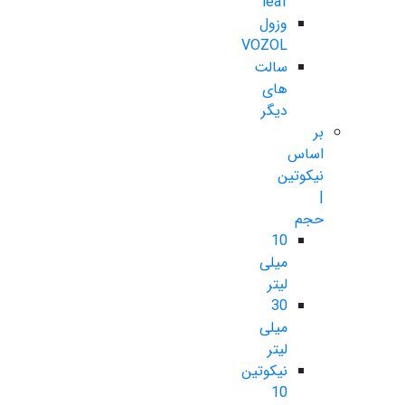
leaf
وزول
VOZOL
سالت
های
دیگر
بر
اساس
نیکوتین
|
حجم
10
میلی
لیتر
30
میلی
لیتر
نیکوتین
10