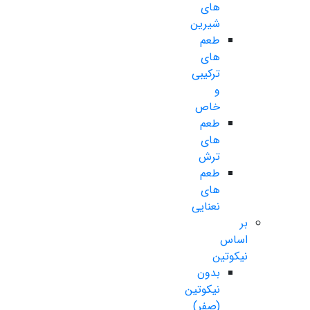
های
شیرین
طعم
های
ترکیبی
و
خاص
طعم
های
ترش
طعم
های
نعنایی
بر
اساس
نیکوتین
بدون
نیکوتین
(صفر)