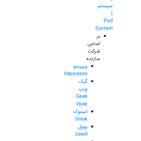
سیستم
|
Pod
System
بر
اساس
شرکت
سازنده
ویپرسو
Vaporesso
گیک
ویپ
Geek
Vpae
اسموک
Smok
یوول
Uwell