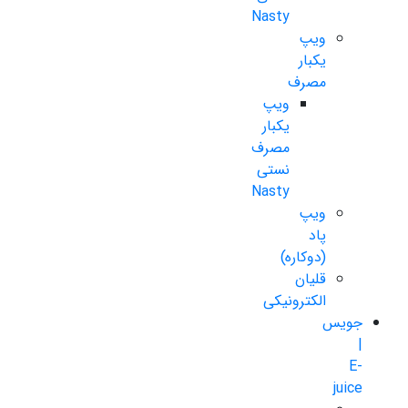
Nasty
ویپ
یکبار
مصرف
ویپ
یکبار
مصرف
نستی
Nasty
ویپ
پاد
(دوکاره)
قلیان
الکترونیکی
جویس
|
E-
juice