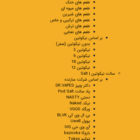
طعم های خنک
طعم های میوه ای
طعم های شیرین
طعم های ترکیبی و خاص
طعم های ترش
طعم های نعنایی
بر اساس نیکوتین
بدون نیکوتین (صفر)
نیکوتین 3
نیکوتین 6
نیکوتین 18
نیکوتین 12
سالت نیکوتین | Salt
بر اساس شرکت سازنده
دکتر ویپز DR.VAPES
پاد سالت Pod Salt
نستی NASTY
نیکد Naked
ویگاد VGOD
بی ال وی کی BLVK
یوول Uwell
آی وی جی IVG
بازوکا bazooka
توکیو Tokyo