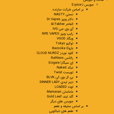
جویس | E-juice
بر اساس شرکت سازنده
نستی NASTY
دکتر ویپز Dr.Vapes
الفاخر Al Fakher
آی وی جی IVG
رایپ ویپز RIPE VAPES
ویگاد VGOD
توکیو Tokyo
بازوکا Bazooka
کلود نوردز CLOUD NURDZ
راتلس Ruthless
ای سیگارا Ecigara
نیکد Naked
تویست Twist
بی ال وی کی BLVK
دینر لیدی DINNER LADY
لودد LOADED
ماماسان Mamasan
گلد لیف Gold Leaf
جویس های دیگر
بر اساس سلیقه و طعم
طعم های تنباکویی