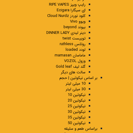
رایپ ویپز RIPE VAPES
ای سیگارا Ecigara
کلود نوردز Cloud Nurdz
ویوو Vivo
بیوند beyond
دینر لیدی DINNER LADY
توییست twist
روتلس ruthless
لودد loaded
ماماسان mamasan
وزول VOZOL
گلد لیف Gold leaf
سالت های دیگر
بر اساس نیکوتین | حجم
10 میلی لیتر
30 میلی لیتر
نیکوتین 10
نیکوتین 20
نیکوتین 25
نیکوتین 30
نیکوتین 35
نیکوتین 50
براساس طعم و سلیقه