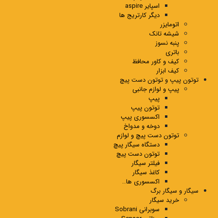
اسپایر aspire
دیگر کارتریج ها
اتومایزر
شیشه تانک
پنبه نسوز
باتری
کیف و کاور محافظ
کیف ابزار
توتون پیپ و توتون دست پیچ
پیپ و لوازم جانبی
پیپ
توتون پیپ
اکسسوری پیپ
دوخه و مدواخ
توتون دست پیچ و لوازم
دستگاه سیگار پیچ
توتون دست پیچ
فیلتر سیگار
کاغذ سیگار
اکسسوری ها..
سیگار و سیگار برگ
خرید سیگار
سوبرانی Sobrani