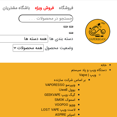
فروشگاه
فروش ویژه
باشگاه مشتریان
دسته بندی ها
وضعیت محصول
خانه
دستگاه ویپ و پاد سیستم
ویپ | Vape
بر اساس شرکت سازنده
ویپرسو VAPORESSO
یوول Uwell
گیگ ویپ GEEKVAPE
اسموک SMOK
ووپو VOOPOO
لاست ویپ LOST VAPE
اسپایر ASPIRE