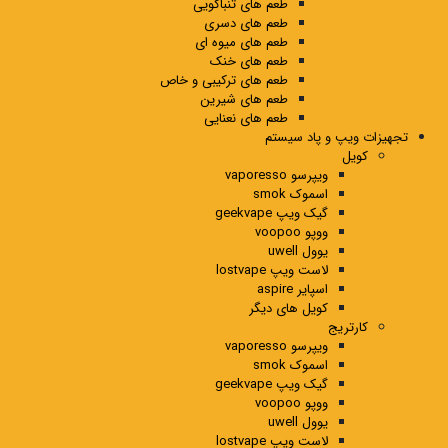
طعم های تنباکویی
طعم های دسری
طعم های میوه ای
طعم های خنک
طعم های ترکیبی و خاص
طعم های شیرین
طعم های نعنایی
تجهیزات ویپ و پاد سیستم
کویل
ویپرسو vaporesso
اسموک smok
گیک ویپ geekvape
ووپو voopoo
یوول uwell
لاست ویپ lostvape
اسپایر aspire
کویل های دیگر
کارتریج
ویپرسو vaporesso
اسموک smok
گیک ویپ geekvape
ووپو voopoo
یوول uwell
لاست ویپ lostvape