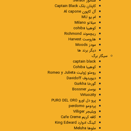
سناتور Senaor
کاپتان بلک Captain Black
آل کاپون Al capone
ام.یو MU
میلانو Milano
کوهیبا cohiba
ریچموند Richmond
هاروست Harvest
مودز Moods
دیگر برند ها
سیگار برگ
captain black
کوهیبا Cohiba
رومئو ژولیت Romeo y Julieta
دیویدوف Davidoff
گورخا Gurkha
بوسنر Bossner
Virtuozity
پرو دل اورو PURO DEL ORO
پردومو perdomo
ویلیجر Villiger
کافه کریم Cafe Creme
کینگ ادوارد King Edward
ملوها Meluha