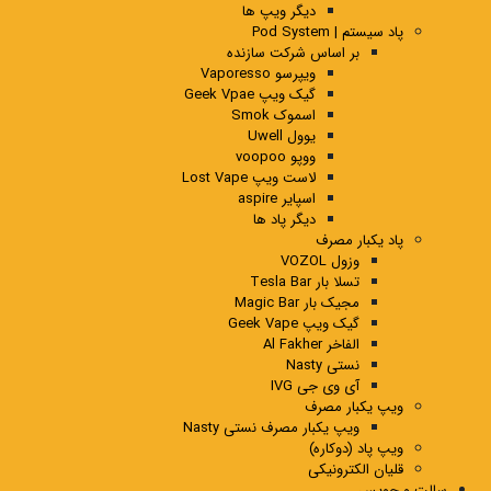
دیگر ویپ ها
پاد سیستم | Pod System
بر اساس شرکت سازنده
ویپرسو Vaporesso
گیک ویپ Geek Vpae
اسموک Smok
یوول Uwell
ووپو voopoo
لاست ویپ Lost Vape
اسپایر aspire
دیگر پاد ها
پاد یکبار مصرف
وزول VOZOL
تسلا بار Tesla Bar
مجیک بار Magic Bar
گیک ویپ Geek Vape
الفاخر Al Fakher
نستی Nasty
آی وی جی IVG
ویپ یکبار مصرف
ویپ یکبار مصرف نستی Nasty
ویپ پاد (دوکاره)
قلیان الکترونیکی
سالت و جویس