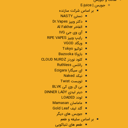
جویس | E-juice
بر اساس شرکت سازنده
نستی NASTY
دکتر ویپز Dr.Vapes
الفاخر Al Fakher
آی وی جی IVG
رایپ ویپز RIPE VAPES
ویگاد VGOD
توکیو Tokyo
بازوکا Bazooka
کلود نوردز CLOUD NURDZ
راتلس Ruthless
ای سیگارا Ecigara
نیکد Naked
تویست Twist
بی ال وی کی BLVK
دینر لیدی DINNER LADY
لودد LOADED
ماماسان Mamasan
گلد لیف Gold Leaf
جویس های دیگر
بر اساس سلیقه و طعم
طعم های تنباکویی