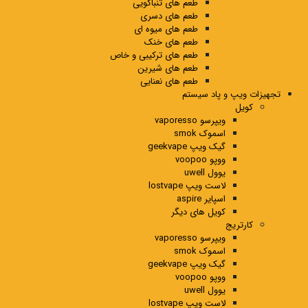
طعم های تنباکویی
طعم های دسری
طعم های میوه ای
طعم های خنک
طعم های ترکیبی و خاص
طعم های شیرین
طعم های نعنایی
تجهیزات ویپ و پاد سیستم
کویل
ویپرسو vaporesso
اسموک smok
گیک ویپ geekvape
ووپو voopoo
یوول uwell
لاست ویپ lostvape
اسپایر aspire
کویل های دیگر
کارتریج
ویپرسو vaporesso
اسموک smok
گیک ویپ geekvape
ووپو voopoo
یوول uwell
لاست ویپ lostvape