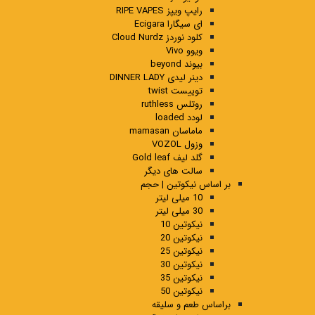
رایپ ویپز RIPE VAPES
ای سیگارا Ecigara
کلود نوردز Cloud Nurdz
ویوو Vivo
بیوند beyond
دینر لیدی DINNER LADY
توییست twist
روتلس ruthless
لودد loaded
ماماسان mamasan
وزول VOZOL
گلد لیف Gold leaf
سالت های دیگر
بر اساس نیکوتین | حجم
10 میلی لیتر
30 میلی لیتر
نیکوتین 10
نیکوتین 20
نیکوتین 25
نیکوتین 30
نیکوتین 35
نیکوتین 50
براساس طعم و سلیقه