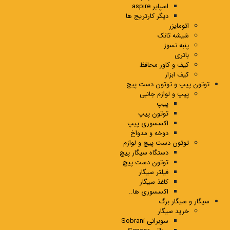
اسپایر aspire
دیگر کارتریج ها
اتومایزر
شیشه تانک
پنبه نسوز
باتری
کیف و کاور محافظ
کیف ابزار
توتون پیپ و توتون دست پیچ
پیپ و لوازم جانبی
پیپ
توتون پیپ
اکسسوری پیپ
دوخه و مدواخ
توتون دست پیچ و لوازم
دستگاه سیگار پیچ
توتون دست پیچ
فیلتر سیگار
کاغذ سیگار
اکسسوری ها..
سیگار و سیگار برگ
خرید سیگار
سوبرانی Sobrani