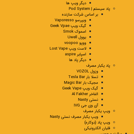
دیگر ویپ ها
پاد سیستم | Pod System
بر اساس شرکت سازنده
ویپرسو Vaporesso
گیک ویپ Geek Vpae
اسموک Smok
یوول Uwell
ووپو voopoo
لاست ویپ Lost Vape
اسپایر aspire
دیگر پاد ها
پاد یکبار مصرف
وزول VOZOL
تسلا بار Tesla Bar
مجیک بار Magic Bar
گیک ویپ Geek Vape
الفاخر Al Fakher
نستی Nasty
آی وی جی IVG
ویپ یکبار مصرف
ویپ یکبار مصرف نستی Nasty
ویپ پاد (دوکاره)
قلیان الکترونیکی
سالت و جویس