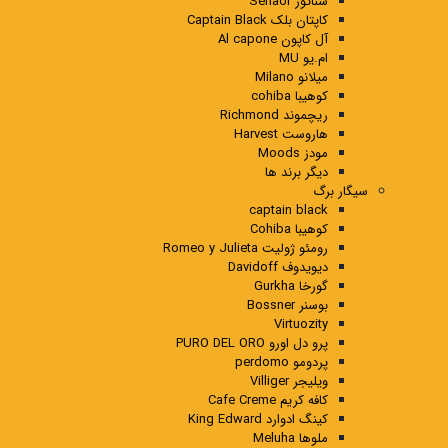
سناتور Senaor
کاپتان بلک Captain Black
آل کاپون Al capone
ام.یو MU
میلانو Milano
کوهیبا cohiba
ریچموند Richmond
هاروست Harvest
مودز Moods
دیگر برند ها
سیگار برگ
captain black
کوهیبا Cohiba
رومئو ژولیت Romeo y Julieta
دیویدوف Davidoff
گورخا Gurkha
بوسنر Bossner
Virtuozity
پرو دل اورو PURO DEL ORO
پردومو perdomo
ویلیجر Villiger
کافه کریم Cafe Creme
کینگ ادوارد King Edward
ملوها Meluha