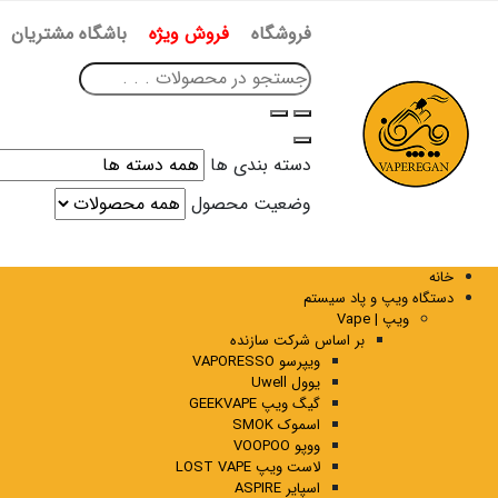
فروشگاه
فروش ویژه
باشگاه مشتریان
دسته بندی ها
وضعیت محصول
خانه
دستگاه ویپ و پاد سیستم
ویپ | Vape
بر اساس شرکت سازنده
ویپرسو VAPORESSO
یوول Uwell
گیگ ویپ GEEKVAPE
اسموک SMOK
ووپو VOOPOO
لاست ویپ LOST VAPE
اسپایر ASPIRE