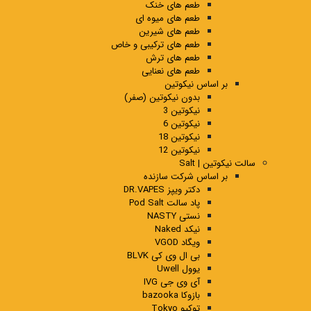
طعم های خنک
طعم های میوه ای
طعم های شیرین
طعم های ترکیبی و خاص
طعم های ترش
طعم های نعنایی
بر اساس نیکوتین
بدون نیکوتین (صفر)
نیکوتین 3
نیکوتین 6
نیکوتین 18
نیکوتین 12
سالت نیکوتین | Salt
بر اساس شرکت سازنده
دکتر ویپز DR.VAPES
پاد سالت Pod Salt
نستی NASTY
نیکد Naked
ویگاد VGOD
بی ال وی کی BLVK
یوول Uwell
آی وی جی IVG
بازوکا bazooka
توکیو Tokyo