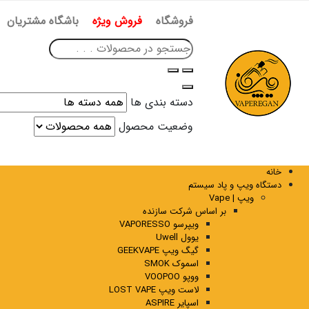
فروشگاه
فروش ویژه
باشگاه مشتریان
دسته بندی ها
وضعیت محصول
خانه
دستگاه ویپ و پاد سیستم
ویپ | Vape
بر اساس شرکت سازنده
ویپرسو VAPORESSO
یوول Uwell
گیگ ویپ GEEKVAPE
اسموک SMOK
ووپو VOOPOO
لاست ویپ LOST VAPE
اسپایر ASPIRE