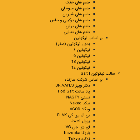
طعم های خنک
طعم های میوه ای
طعم های شیرین
طعم های ترکیبی و خاص
طعم های ترش
طعم های نعنایی
بر اساس نیکوتین
بدون نیکوتین (صفر)
نیکوتین 3
نیکوتین 6
نیکوتین 18
نیکوتین 12
سالت نیکوتین | Salt
بر اساس شرکت سازنده
دکتر ویپز DR.VAPES
پاد سالت Pod Salt
نستی NASTY
نیکد Naked
ویگاد VGOD
بی ال وی کی BLVK
یوول Uwell
آی وی جی IVG
بازوکا bazooka
توکیو Tokyo