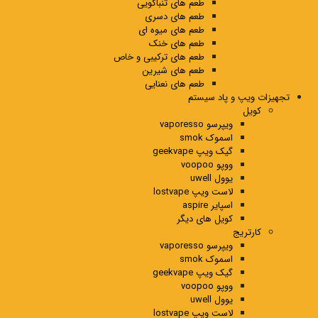
طعم های تنباکویی
طعم های دسری
طعم های میوه ای
طعم های خنک
طعم های ترکیبی و خاص
طعم های شیرین
طعم های نعنایی
تجهیزات ویپ و پاد سیستم
کویل
ویپرسو vaporesso
اسموک smok
گیک ویپ geekvape
ووپو voopoo
یوول uwell
لاست ویپ lostvape
اسپایر aspire
کویل های دیگر
کارتریج
ویپرسو vaporesso
اسموک smok
گیک ویپ geekvape
ووپو voopoo
یوول uwell
لاست ویپ lostvape