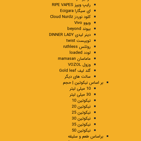
رایپ ویپز RIPE VAPES
ای سیگارا Ecigara
کلود نوردز Cloud Nurdz
ویوو Vivo
بیوند beyond
دینر لیدی DINNER LADY
توییست twist
روتلس ruthless
لودد loaded
ماماسان mamasan
وزول VOZOL
گلد لیف Gold leaf
سالت های دیگر
بر اساس نیکوتین | حجم
10 میلی لیتر
30 میلی لیتر
نیکوتین 10
نیکوتین 20
نیکوتین 25
نیکوتین 30
نیکوتین 35
نیکوتین 50
براساس طعم و سلیقه