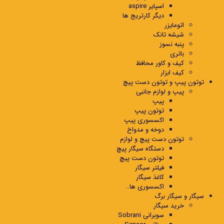
اسپایر aspire
دیگر کارتریج ها
اتومایزر
شیشه تانک
پنبه نسوز
باتری
کیف و کاور محافظ
کیف ابزار
توتون پیپ و توتون دست پیچ
پیپ و لوازم جانبی
پیپ
توتون پیپ
اکسسوری پیپ
دوخه و مدواخ
توتون دست پیچ و لوازم
دستگاه سیگار پیچ
توتون دست پیچ
فیلتر سیگار
کاغذ سیگار
اکسسوری ها..
سیگار و سیگار برگ
خرید سیگار
سوبرانی Sobrani