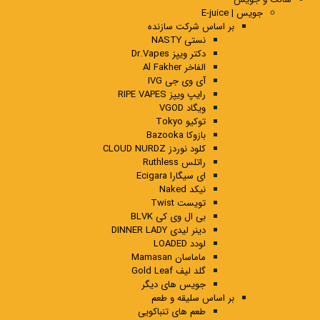
جویس | E-juice
بر اساس شرکت سازنده
نستی NASTY
دکتر ویپز Dr.Vapes
الفاخر Al Fakher
آی وی جی IVG
رایپ ویپز RIPE VAPES
ویگاد VGOD
توکیو Tokyo
بازوکا Bazooka
کلود نوردز CLOUD NURDZ
راتلس Ruthless
ای سیگارا Ecigara
نیکد Naked
تویست Twist
بی ال وی کی BLVK
دینر لیدی DINNER LADY
لودد LOADED
ماماسان Mamasan
گلد لیف Gold Leaf
جویس های دیگر
بر اساس سلیقه و طعم
طعم های تنباکویی