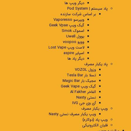
دیگر ویپ ها
پاد سیستم | Pod System
بر اساس شرکت سازنده
ویپرسو Vaporesso
گیک ویپ Geek Vpae
اسموک Smok
یوول Uwell
ووپو voopoo
لاست ویپ Lost Vape
اسپایر aspire
دیگر پاد ها
پاد یکبار مصرف
وزول VOZOL
تسلا بار Tesla Bar
مجیک بار Magic Bar
گیک ویپ Geek Vape
الفاخر Al Fakher
نستی Nasty
آی وی جی IVG
ویپ یکبار مصرف
ویپ یکبار مصرف نستی Nasty
ویپ پاد (دوکاره)
قلیان الکترونیکی
سالت و جویس