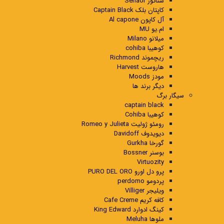
سناتور Senaor
کاپتان بلک Captain Black
آل کاپون Al capone
ام.یو MU
میلانو Milano
کوهیبا cohiba
ریچموند Richmond
هاروست Harvest
مودز Moods
دیگر برند ها
سیگار برگ
captain black
کوهیبا Cohiba
رومئو ژولیت Romeo y Julieta
دیویدوف Davidoff
گورخا Gurkha
بوسنر Bossner
Virtuozity
پرو دل اورو PURO DEL ORO
پردومو perdomo
ویلیجر Villiger
کافه کریم Cafe Creme
کینگ ادوارد King Edward
ملوها Meluha