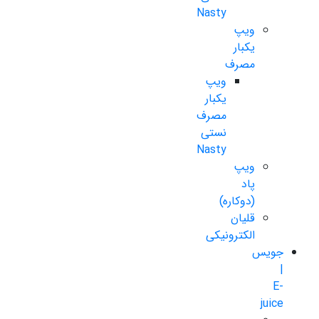
Nasty
ویپ
یکبار
مصرف
ویپ
یکبار
مصرف
نستی
Nasty
ویپ
پاد
(دوکاره)
قلیان
الکترونیکی
جویس
|
E-
juice