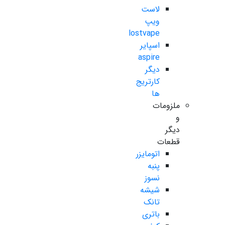
لاست
ویپ
lostvape
اسپایر
aspire
دیگر
کارتریج
ها
ملزومات
و
دیگر
قطعات
اتومایزر
پنبه
نسوز
شیشه
تانک
باتری