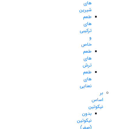
های
شیرین
طعم
های
ترکیبی
و
خاص
طعم
های
ترش
طعم
های
نعنایی
بر
اساس
نیکوتین
بدون
نیکوتین
(صفر)