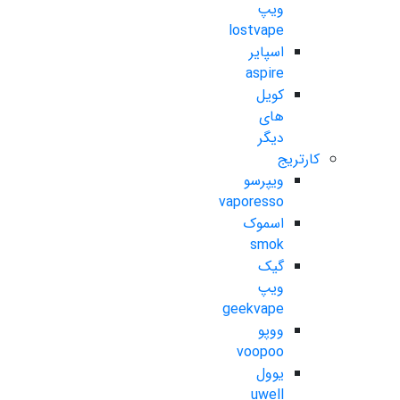
ویپ
lostvape
اسپایر
aspire
کویل
های
دیگر
کارتریج
ویپرسو
vaporesso
اسموک
smok
گیک
ویپ
geekvape
ووپو
voopoo
یوول
uwell