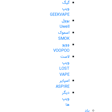
گیگ
ویپ
GEEKVAPE
یوول
Uwell
اسموک
SMOK
ووپو
VOOPOO
لاست
ویپ
LOST
VAPE
اسپایر
ASPIRE
دیگر
ویپ
ها
پاد