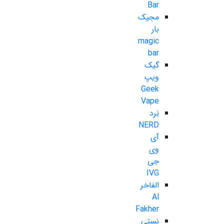
Bar
مجیک
بار
magic
bar
گیک
ویپ
Geek
Vape
نِرد
NERD
آی
وی
جی
IVG
الفاخر
Al
Fakher
نستی