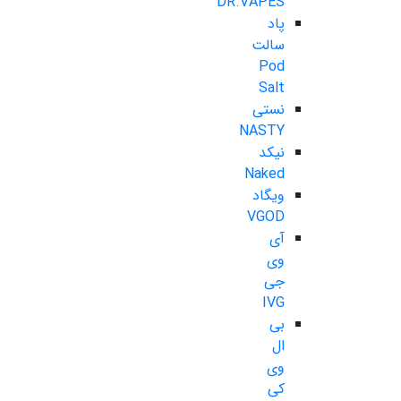
DR.VAPES
پاد
سالت
Pod
Salt
نستی
NASTY
نیکد
Naked
ویگاد
VGOD
آی
وی
جی
IVG
بی
ال
وی
کی