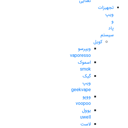
نعنایی
تجهیزات
ویپ
و
پاد
سیستم
کویل
ویپرسو
vaporesso
اسموک
smok
گیک
ویپ
geekvape
ووپو
voopoo
یوول
uwell
لاست