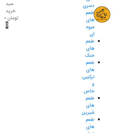
سبد
دسری
خرید
طعم
تومان
۰
های
0
میوه
ای
طعم
های
خنک
طعم
های
ترکیبی
و
خاص
طعم
های
شیرین
طعم
های