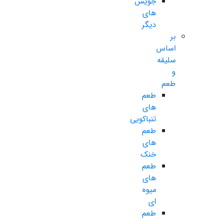
جویس
های
دیگر
بر
اساس
سلیقه
و
طعم
طعم
های
تنباکویی
طعم
های
خنک
طعم
های
میوه
ای
طعم