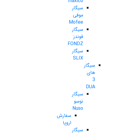
maxico
سیگار
موفی
Mofee
سیگار
فوندز
FONDZ
سیگار
SLIX
سیگار
های
3
DUA
سیگار
نوسو
Nuso
سفارش
اروپا
سیگار