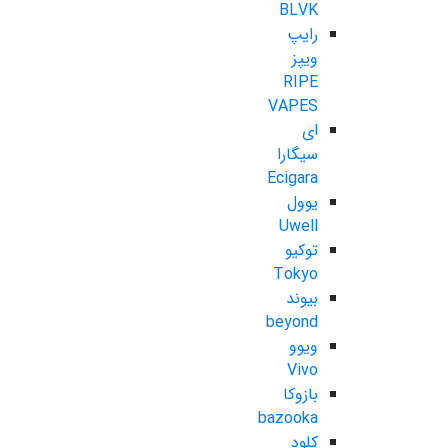
BLVK
رایپ
ویپز
RIPE
VAPES
ای
سیگارا
Ecigara
یوول
Uwell
توکیو
Tokyo
بیوند
beyond
ویوو
Vivo
بازوکا
bazooka
کلود