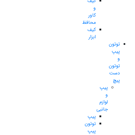
کیف
و
کاور
محافظ
کیف
ابزار
توتون
پیپ
و
توتون
دست
پیچ
پیپ
و
لوازم
جانبی
پیپ
توتون
پیپ