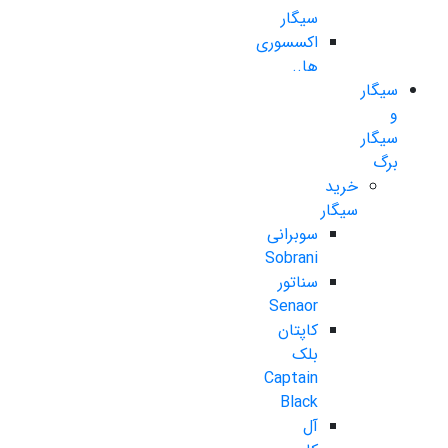
سیگار
اکسسوری
ها..
سیگار
و
سیگار
برگ
خرید
سیگار
سوبرانی
Sobrani
سناتور
Senaor
کاپتان
بلک
Captain
Black
آل