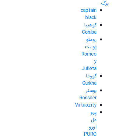
برگ
captain
black
کوهیبا
Cohiba
رومئو
ژولیت
Romeo
y
Julieta
گورخا
Gurkha
بوسنر
Bossner
Virtuozity
پرو
دل
اورو
PURO