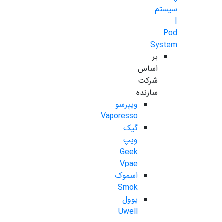
سیستم
|
Pod
System
بر
اساس
شرکت
سازنده
ویپرسو
Vaporesso
گیک
ویپ
Geek
Vpae
اسموک
Smok
یوول
Uwell