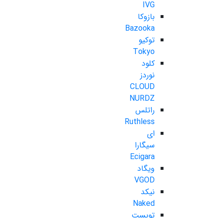
IVG
بازوکا
Bazooka
توکیو
Tokyo
کلود
نوردز
CLOUD
NURDZ
راتلس
Ruthless
ای
سیگارا
Ecigara
ویگاد
VGOD
نیکد
Naked
تویست