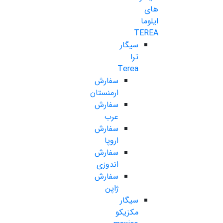
های
ایلوما
TEREA
سیگار
ترا
Terea
سفارش
ارمنستان
سفارش
عرب
سفارش
اروپا
سفارش
اندوزی
سفارش
ژاپن
سیگار
مکزیکو