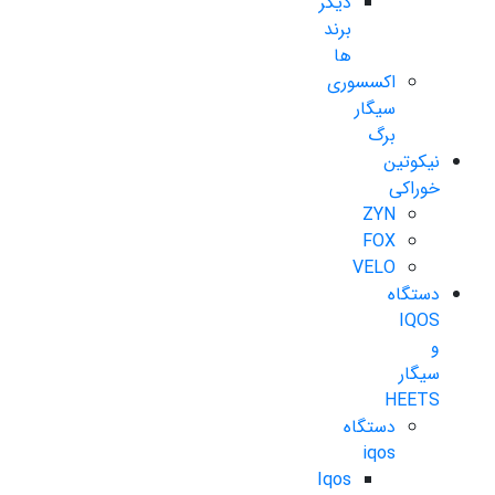
دیگر
برند
ها
اکسسوری
سیگار
برگ
نیکوتین
خوراکی
ZYN
FOX
VELO
دستگاه
IQOS
و
سیگار
HEETS
دستگاه
iqos
Iqos