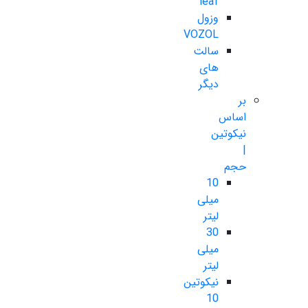
leaf
وزول
VOZOL
سالت
های
دیگر
بر
اساس
نیکوتین
|
حجم
10
میلی
لیتر
30
میلی
لیتر
نیکوتین
10