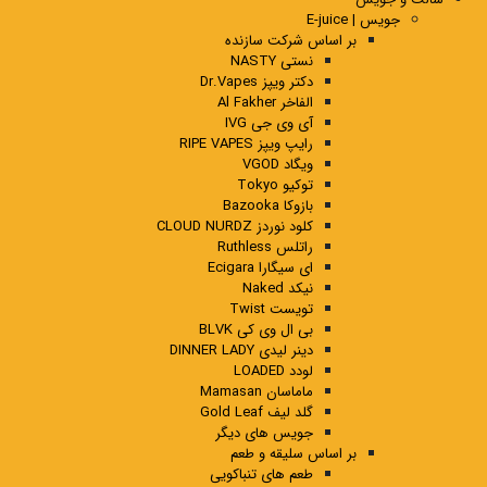
جویس | E-juice
بر اساس شرکت سازنده
نستی NASTY
دکتر ویپز Dr.Vapes
الفاخر Al Fakher
آی وی جی IVG
رایپ ویپز RIPE VAPES
ویگاد VGOD
توکیو Tokyo
بازوکا Bazooka
کلود نوردز CLOUD NURDZ
راتلس Ruthless
ای سیگارا Ecigara
نیکد Naked
تویست Twist
بی ال وی کی BLVK
دینر لیدی DINNER LADY
لودد LOADED
ماماسان Mamasan
گلد لیف Gold Leaf
جویس های دیگر
بر اساس سلیقه و طعم
طعم های تنباکویی