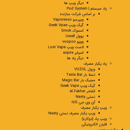
دیگر ویپ ها
پاد سیستم | Pod System
بر اساس شرکت سازنده
ویپرسو Vaporesso
گیک ویپ Geek Vpae
اسموک Smok
یوول Uwell
ووپو voopoo
لاست ویپ Lost Vape
اسپایر aspire
دیگر پاد ها
پاد یکبار مصرف
وزول VOZOL
تسلا بار Tesla Bar
مجیک بار Magic Bar
گیک ویپ Geek Vape
الفاخر Al Fakher
نستی Nasty
آی وی جی IVG
ویپ یکبار مصرف
ویپ یکبار مصرف نستی Nasty
ویپ پاد (دوکاره)
قلیان الکترونیکی
سالت و جویس