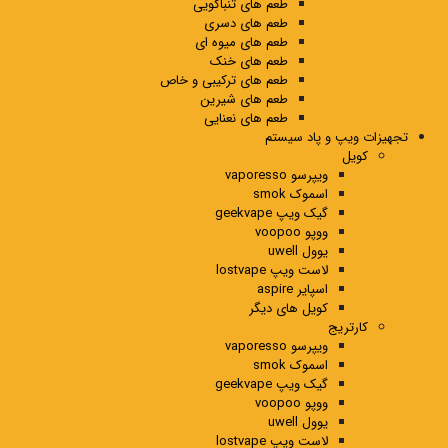
طعم های تنباکویی
طعم های دسری
طعم های میوه ای
طعم های خنک
طعم های ترکیبی و خاص
طعم های شیرین
طعم های نعنایی
تجهیزات ویپ و پاد سیستم
کویل
ویپرسو vaporesso
اسموک smok
گیک ویپ geekvape
ووپو voopoo
یوول uwell
لاست ویپ lostvape
اسپایر aspire
کویل های دیگر
کارتریج
ویپرسو vaporesso
اسموک smok
گیک ویپ geekvape
ووپو voopoo
یوول uwell
لاست ویپ lostvape