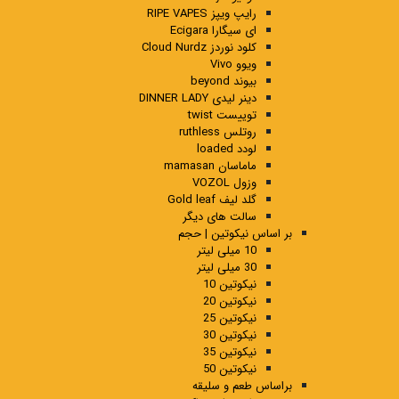
رایپ ویپز RIPE VAPES
ای سیگارا Ecigara
کلود نوردز Cloud Nurdz
ویوو Vivo
بیوند beyond
دینر لیدی DINNER LADY
توییست twist
روتلس ruthless
لودد loaded
ماماسان mamasan
وزول VOZOL
گلد لیف Gold leaf
سالت های دیگر
بر اساس نیکوتین | حجم
10 میلی لیتر
30 میلی لیتر
نیکوتین 10
نیکوتین 20
نیکوتین 25
نیکوتین 30
نیکوتین 35
نیکوتین 50
براساس طعم و سلیقه