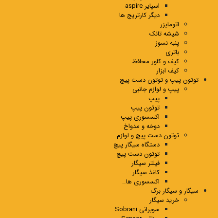
اسپایر aspire
دیگر کارتریج ها
اتومایزر
شیشه تانک
پنبه نسوز
باتری
کیف و کاور محافظ
کیف ابزار
توتون پیپ و توتون دست پیچ
پیپ و لوازم جانبی
پیپ
توتون پیپ
اکسسوری پیپ
دوخه و مدواخ
توتون دست پیچ و لوازم
دستگاه سیگار پیچ
توتون دست پیچ
فیلتر سیگار
کاغذ سیگار
اکسسوری ها..
سیگار و سیگار برگ
خرید سیگار
سوبرانی Sobrani