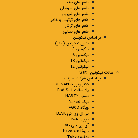
طعم های خنک
طعم های میوه ای
طعم های شیرین
طعم های ترکیبی و خاص
طعم های ترش
طعم های نعنایی
بر اساس نیکوتین
بدون نیکوتین (صفر)
نیکوتین 3
نیکوتین 6
نیکوتین 18
نیکوتین 12
سالت نیکوتین | Salt
بر اساس شرکت سازنده
دکتر ویپز DR.VAPES
پاد سالت Pod Salt
نستی NASTY
نیکد Naked
ویگاد VGOD
بی ال وی کی BLVK
یوول Uwell
آی وی جی IVG
بازوکا bazooka
توکیو Tokyo