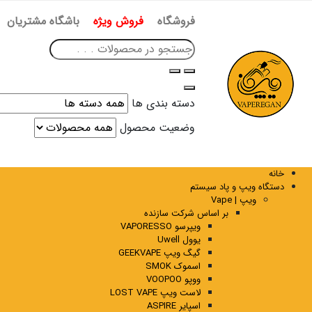
فروشگاه
فروش ویژه
باشگاه مشتریان
دسته بندی ها
وضعیت محصول
خانه
دستگاه ویپ و پاد سیستم
ویپ | Vape
بر اساس شرکت سازنده
ویپرسو VAPORESSO
یوول Uwell
گیگ ویپ GEEKVAPE
اسموک SMOK
ووپو VOOPOO
لاست ویپ LOST VAPE
اسپایر ASPIRE