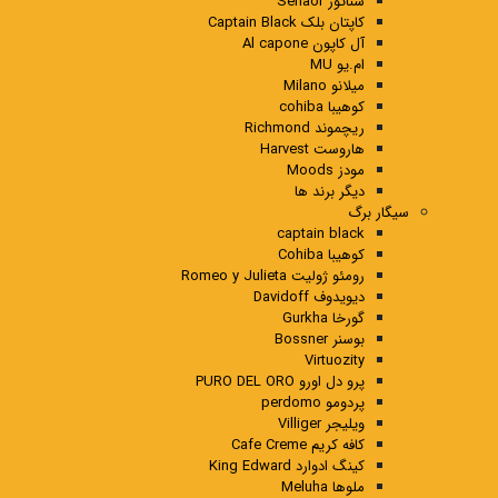
سناتور Senaor
کاپتان بلک Captain Black
آل کاپون Al capone
ام.یو MU
میلانو Milano
کوهیبا cohiba
ریچموند Richmond
هاروست Harvest
مودز Moods
دیگر برند ها
سیگار برگ
captain black
کوهیبا Cohiba
رومئو ژولیت Romeo y Julieta
دیویدوف Davidoff
گورخا Gurkha
بوسنر Bossner
Virtuozity
پرو دل اورو PURO DEL ORO
پردومو perdomo
ویلیجر Villiger
کافه کریم Cafe Creme
کینگ ادوارد King Edward
ملوها Meluha