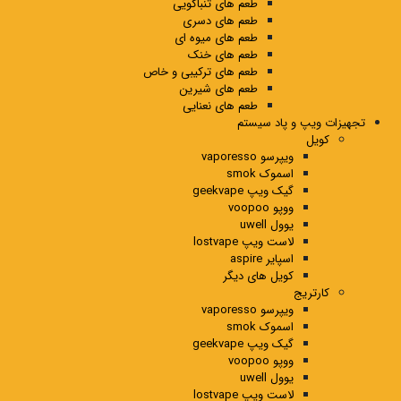
طعم های تنباکویی
طعم های دسری
طعم های میوه ای
طعم های خنک
طعم های ترکیبی و خاص
طعم های شیرین
طعم های نعنایی
تجهیزات ویپ و پاد سیستم
کویل
ویپرسو vaporesso
اسموک smok
گیک ویپ geekvape
ووپو voopoo
یوول uwell
لاست ویپ lostvape
اسپایر aspire
کویل های دیگر
کارتریج
ویپرسو vaporesso
اسموک smok
گیک ویپ geekvape
ووپو voopoo
یوول uwell
لاست ویپ lostvape