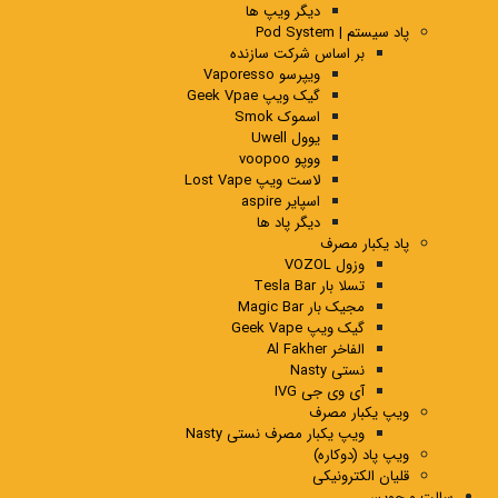
دیگر ویپ ها
پاد سیستم | Pod System
بر اساس شرکت سازنده
ویپرسو Vaporesso
گیک ویپ Geek Vpae
اسموک Smok
یوول Uwell
ووپو voopoo
لاست ویپ Lost Vape
اسپایر aspire
دیگر پاد ها
پاد یکبار مصرف
وزول VOZOL
تسلا بار Tesla Bar
مجیک بار Magic Bar
گیک ویپ Geek Vape
الفاخر Al Fakher
نستی Nasty
آی وی جی IVG
ویپ یکبار مصرف
ویپ یکبار مصرف نستی Nasty
ویپ پاد (دوکاره)
قلیان الکترونیکی
سالت و جویس