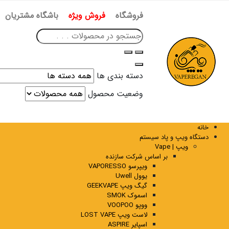
فروشگاه
فروش ویژه
باشگاه مشتریان
دسته بندی ها
وضعیت محصول
خانه
دستگاه ویپ و پاد سیستم
ویپ | Vape
بر اساس شرکت سازنده
ویپرسو VAPORESSO
یوول Uwell
گیگ ویپ GEEKVAPE
اسموک SMOK
ووپو VOOPOO
لاست ویپ LOST VAPE
اسپایر ASPIRE