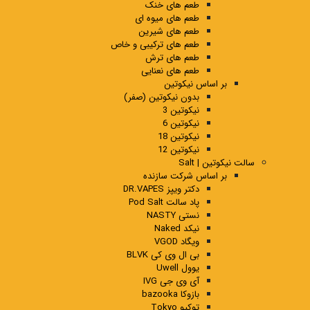
طعم های خنک
طعم های میوه ای
طعم های شیرین
طعم های ترکیبی و خاص
طعم های ترش
طعم های نعنایی
بر اساس نیکوتین
بدون نیکوتین (صفر)
نیکوتین 3
نیکوتین 6
نیکوتین 18
نیکوتین 12
سالت نیکوتین | Salt
بر اساس شرکت سازنده
دکتر ویپز DR.VAPES
پاد سالت Pod Salt
نستی NASTY
نیکد Naked
ویگاد VGOD
بی ال وی کی BLVK
یوول Uwell
آی وی جی IVG
بازوکا bazooka
توکیو Tokyo