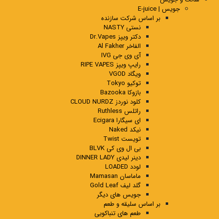
جویس | E-juice
بر اساس شرکت سازنده
نستی NASTY
دکتر ویپز Dr.Vapes
الفاخر Al Fakher
آی وی جی IVG
رایپ ویپز RIPE VAPES
ویگاد VGOD
توکیو Tokyo
بازوکا Bazooka
کلود نوردز CLOUD NURDZ
راتلس Ruthless
ای سیگارا Ecigara
نیکد Naked
تویست Twist
بی ال وی کی BLVK
دینر لیدی DINNER LADY
لودد LOADED
ماماسان Mamasan
گلد لیف Gold Leaf
جویس های دیگر
بر اساس سلیقه و طعم
طعم های تنباکویی