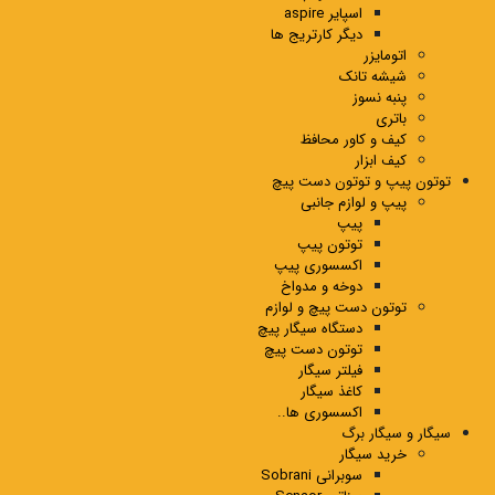
اسپایر aspire
دیگر کارتریج ها
اتومایزر
شیشه تانک
پنبه نسوز
باتری
کیف و کاور محافظ
کیف ابزار
توتون پیپ و توتون دست پیچ
پیپ و لوازم جانبی
پیپ
توتون پیپ
اکسسوری پیپ
دوخه و مدواخ
توتون دست پیچ و لوازم
دستگاه سیگار پیچ
توتون دست پیچ
فیلتر سیگار
کاغذ سیگار
اکسسوری ها..
سیگار و سیگار برگ
خرید سیگار
سوبرانی Sobrani