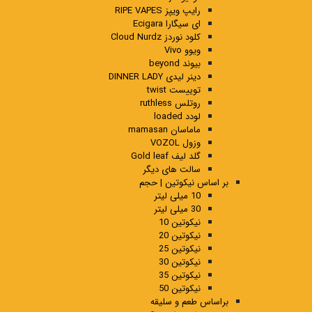
رایپ ویپز RIPE VAPES
ای سیگارا Ecigara
کلود نوردز Cloud Nurdz
ویوو Vivo
بیوند beyond
دینر لیدی DINNER LADY
توییست twist
روتلس ruthless
لودد loaded
ماماسان mamasan
وزول VOZOL
گلد لیف Gold leaf
سالت های دیگر
بر اساس نیکوتین | حجم
10 میلی لیتر
30 میلی لیتر
نیکوتین 10
نیکوتین 20
نیکوتین 25
نیکوتین 30
نیکوتین 35
نیکوتین 50
براساس طعم و سلیقه