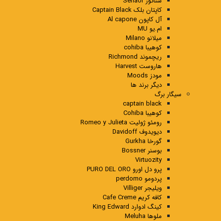
سناتور Senaor
کاپتان بلک Captain Black
آل کاپون Al capone
ام.یو MU
میلانو Milano
کوهیبا cohiba
ریچموند Richmond
هاروست Harvest
مودز Moods
دیگر برند ها
سیگار برگ
captain black
کوهیبا Cohiba
رومئو ژولیت Romeo y Julieta
دیویدوف Davidoff
گورخا Gurkha
بوسنر Bossner
Virtuozity
پرو دل اورو PURO DEL ORO
پردومو perdomo
ویلیجر Villiger
کافه کریم Cafe Creme
کینگ ادوارد King Edward
ملوها Meluha