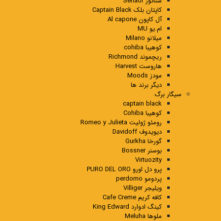
سناتور Senaor
کاپتان بلک Captain Black
آل کاپون Al capone
ام.یو MU
میلانو Milano
کوهیبا cohiba
ریچموند Richmond
هاروست Harvest
مودز Moods
دیگر برند ها
سیگار برگ
captain black
کوهیبا Cohiba
رومئو ژولیت Romeo y Julieta
دیویدوف Davidoff
گورخا Gurkha
بوسنر Bossner
Virtuozity
پرو دل اورو PURO DEL ORO
پردومو perdomo
ویلیجر Villiger
کافه کریم Cafe Creme
کینگ ادوارد King Edward
ملوها Meluha