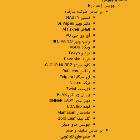
جویس | E-juice
بر اساس شرکت سازنده
نستی NASTY
دکتر ویپز Dr.Vapes
الفاخر Al Fakher
آی وی جی IVG
رایپ ویپز RIPE VAPES
ویگاد VGOD
توکیو Tokyo
بازوکا Bazooka
کلود نوردز CLOUD NURDZ
راتلس Ruthless
ای سیگارا Ecigara
نیکد Naked
تویست Twist
بی ال وی کی BLVK
دینر لیدی DINNER LADY
لودد LOADED
ماماسان Mamasan
گلد لیف Gold Leaf
جویس های دیگر
بر اساس سلیقه و طعم
طعم های تنباکویی