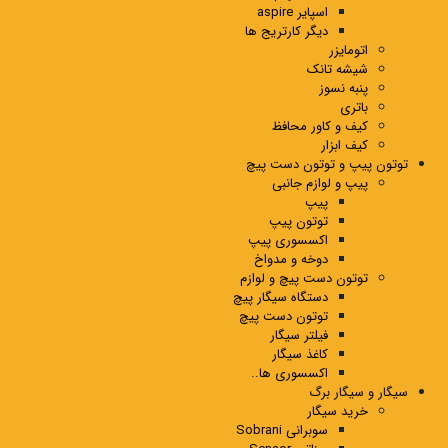
اسپایر aspire
دیگر کارتریج ها
اتومایزر
شیشه تانک
پنبه نسوز
باتری
کیف و کاور محافظ
کیف ابزار
توتون پیپ و توتون دست پیچ
پیپ و لوازم جانبی
پیپ
توتون پیپ
اکسسوری پیپ
دوخه و مدواخ
توتون دست پیچ و لوازم
دستگاه سیگار پیچ
توتون دست پیچ
فیلتر سیگار
کاغذ سیگار
اکسسوری ها..
سیگار و سیگار برگ
خرید سیگار
سوبرانی Sobrani