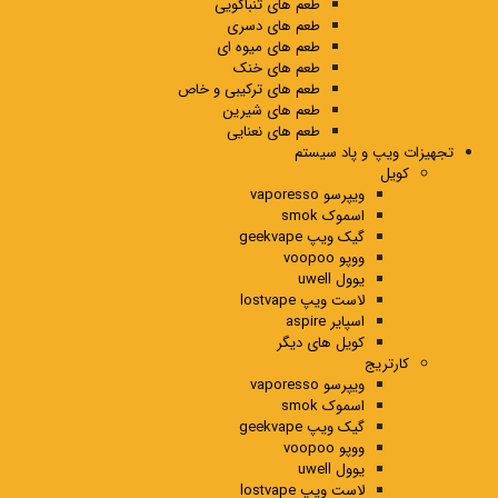
طعم های تنباکویی
طعم های دسری
طعم های میوه ای
طعم های خنک
طعم های ترکیبی و خاص
طعم های شیرین
طعم های نعنایی
تجهیزات ویپ و پاد سیستم
کویل
ویپرسو vaporesso
اسموک smok
گیک ویپ geekvape
ووپو voopoo
یوول uwell
لاست ویپ lostvape
اسپایر aspire
کویل های دیگر
کارتریج
ویپرسو vaporesso
اسموک smok
گیک ویپ geekvape
ووپو voopoo
یوول uwell
لاست ویپ lostvape