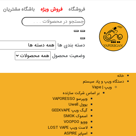
فروشگاه
فروش ویژه
باشگاه مشتریان
دسته بندی ها
وضعیت محصول
خانه
دستگاه ویپ و پاد سیستم
ویپ | Vape
بر اساس شرکت سازنده
ویپرسو VAPORESSO
یوول Uwell
گیگ ویپ GEEKVAPE
اسموک SMOK
ووپو VOOPOO
لاست ویپ LOST VAPE
اسپایر ASPIRE