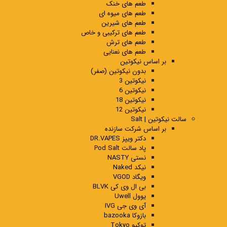
طعم های خنک
طعم های میوه ای
طعم های شیرین
طعم های ترکیبی و خاص
طعم های ترش
طعم های نعنایی
بر اساس نیکوتین
بدون نیکوتین (صفر)
نیکوتین 3
نیکوتین 6
نیکوتین 18
نیکوتین 12
سالت نیکوتین | Salt
بر اساس شرکت سازنده
دکتر ویپز DR.VAPES
پاد سالت Pod Salt
نستی NASTY
نیکد Naked
ویگاد VGOD
بی ال وی کی BLVK
یوول Uwell
آی وی جی IVG
بازوکا bazooka
توکیو Tokyo