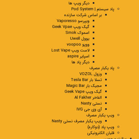
دیگر ویپ ها
پاد سیستم | Pod System
بر اساس شرکت سازنده
ویپرسو Vaporesso
گیک ویپ Geek Vpae
اسموک Smok
یوول Uwell
ووپو voopoo
لاست ویپ Lost Vape
اسپایر aspire
دیگر پاد ها
پاد یکبار مصرف
وزول VOZOL
تسلا بار Tesla Bar
مجیک بار Magic Bar
گیک ویپ Geek Vape
الفاخر Al Fakher
نستی Nasty
آی وی جی IVG
ویپ یکبار مصرف
ویپ یکبار مصرف نستی Nasty
ویپ پاد (دوکاره)
قلیان الکترونیکی
سالت و جویس