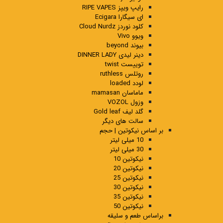
رایپ ویپز RIPE VAPES
ای سیگارا Ecigara
کلود نوردز Cloud Nurdz
ویوو Vivo
بیوند beyond
دینر لیدی DINNER LADY
توییست twist
روتلس ruthless
لودد loaded
ماماسان mamasan
وزول VOZOL
گلد لیف Gold leaf
سالت های دیگر
بر اساس نیکوتین | حجم
10 میلی لیتر
30 میلی لیتر
نیکوتین 10
نیکوتین 20
نیکوتین 25
نیکوتین 30
نیکوتین 35
نیکوتین 50
براساس طعم و سلیقه