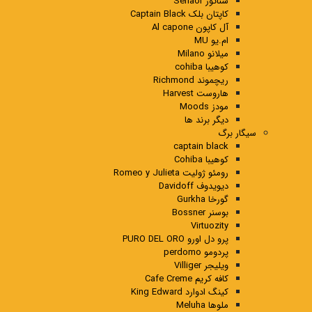
سناتور Senaor
کاپتان بلک Captain Black
آل کاپون Al capone
ام.یو MU
میلانو Milano
کوهیبا cohiba
ریچموند Richmond
هاروست Harvest
مودز Moods
دیگر برند ها
سیگار برگ
captain black
کوهیبا Cohiba
رومئو ژولیت Romeo y Julieta
دیویدوف Davidoff
گورخا Gurkha
بوسنر Bossner
Virtuozity
پرو دل اورو PURO DEL ORO
پردومو perdomo
ویلیجر Villiger
کافه کریم Cafe Creme
کینگ ادوارد King Edward
ملوها Meluha