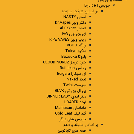
جویس | E-juice
بر اساس شرکت سازنده
نستی NASTY
دکتر ویپز Dr.Vapes
الفاخر Al Fakher
آی وی جی IVG
رایپ ویپز RIPE VAPES
ویگاد VGOD
توکیو Tokyo
بازوکا Bazooka
کلود نوردز CLOUD NURDZ
راتلس Ruthless
ای سیگارا Ecigara
نیکد Naked
تویست Twist
بی ال وی کی BLVK
دینر لیدی DINNER LADY
لودد LOADED
ماماسان Mamasan
گلد لیف Gold Leaf
جویس های دیگر
بر اساس سلیقه و طعم
طعم های تنباکویی