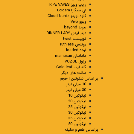
رایپ ویپز RIPE VAPES
ای سیگارا Ecigara
کلود نوردز Cloud Nurdz
ویوو Vivo
بیوند beyond
دینر لیدی DINNER LADY
توییست twist
روتلس ruthless
لودد loaded
ماماسان mamasan
وزول VOZOL
گلد لیف Gold leaf
سالت های دیگر
بر اساس نیکوتین | حجم
10 میلی لیتر
30 میلی لیتر
نیکوتین 10
نیکوتین 20
نیکوتین 25
نیکوتین 30
نیکوتین 35
نیکوتین 50
براساس طعم و سلیقه