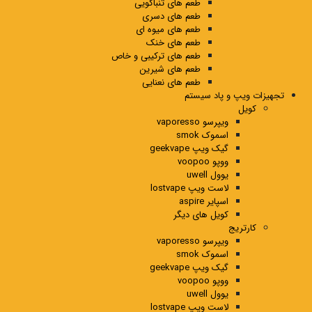
طعم های تنباکویی
طعم های دسری
طعم های میوه ای
طعم های خنک
طعم های ترکیبی و خاص
طعم های شیرین
طعم های نعنایی
تجهیزات ویپ و پاد سیستم
کویل
ویپرسو vaporesso
اسموک smok
گیک ویپ geekvape
ووپو voopoo
یوول uwell
لاست ویپ lostvape
اسپایر aspire
کویل های دیگر
کارتریج
ویپرسو vaporesso
اسموک smok
گیک ویپ geekvape
ووپو voopoo
یوول uwell
لاست ویپ lostvape