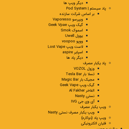
دیگر ویپ ها
پاد سیستم | Pod System
بر اساس شرکت سازنده
ویپرسو Vaporesso
گیک ویپ Geek Vpae
اسموک Smok
یوول Uwell
ووپو voopoo
لاست ویپ Lost Vape
اسپایر aspire
دیگر پاد ها
پاد یکبار مصرف
وزول VOZOL
تسلا بار Tesla Bar
مجیک بار Magic Bar
گیک ویپ Geek Vape
الفاخر Al Fakher
نستی Nasty
آی وی جی IVG
ویپ یکبار مصرف
ویپ یکبار مصرف نستی Nasty
ویپ پاد (دوکاره)
قلیان الکترونیکی
سالت و جویس