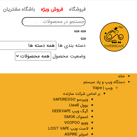
فروشگاه
فروش ویژه
باشگاه مشتریان
دسته بندی ها
وضعیت محصول
خانه
دستگاه ویپ و پاد سیستم
ویپ | Vape
بر اساس شرکت سازنده
ویپرسو VAPORESSO
یوول Uwell
گیگ ویپ GEEKVAPE
اسموک SMOK
ووپو VOOPOO
لاست ویپ LOST VAPE
اسپایر ASPIRE