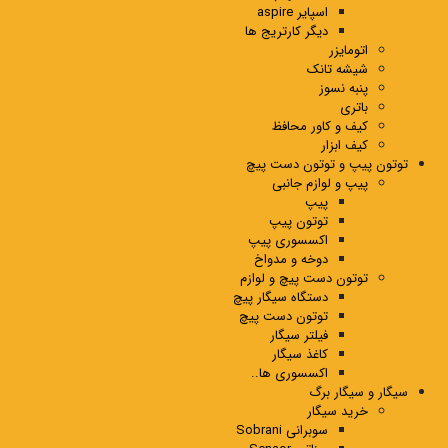
اسپایر aspire
دیگر کارتریج ها
اتومایزر
شیشه تانک
پنبه نسوز
باتری
کیف و کاور محافظ
کیف ابزار
توتون پیپ و توتون دست پیچ
پیپ و لوازم جانبی
پیپ
توتون پیپ
اکسسوری پیپ
دوخه و مدواخ
توتون دست پیچ و لوازم
دستگاه سیگار پیچ
توتون دست پیچ
فیلتر سیگار
کاغذ سیگار
اکسسوری ها..
سیگار و سیگار برگ
خرید سیگار
سوبرانی Sobrani