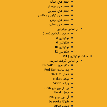
طعم های خنک
طعم های میوه ای
طعم های شیرین
طعم های ترکیبی و خاص
طعم های ترش
طعم های نعنایی
بر اساس نیکوتین
بدون نیکوتین (صفر)
نیکوتین 3
نیکوتین 6
نیکوتین 18
نیکوتین 12
سالت نیکوتین | Salt
بر اساس شرکت سازنده
دکتر ویپز DR.VAPES
پاد سالت Pod Salt
نستی NASTY
نیکد Naked
ویگاد VGOD
بی ال وی کی BLVK
یوول Uwell
آی وی جی IVG
بازوکا bazooka
توکیو Tokyo