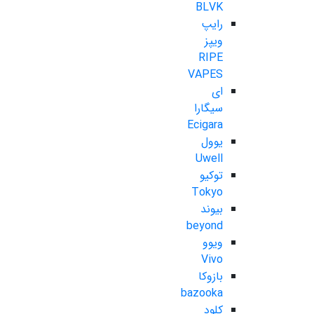
BLVK
رایپ
ویپز
RIPE
VAPES
ای
سیگارا
Ecigara
یوول
Uwell
توکیو
Tokyo
بیوند
beyond
ویوو
Vivo
بازوکا
bazooka
کلود