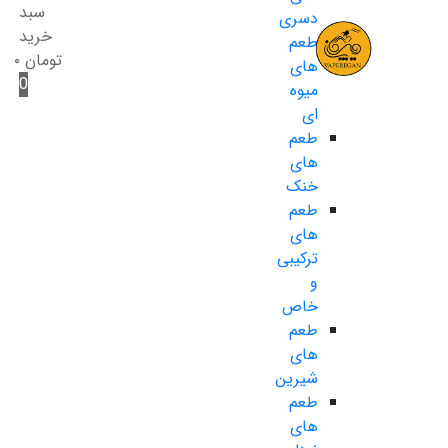
سبد
دسری
خرید
طعم
تومان
۰
های
0
میوه
ای
طعم
های
خنک
طعم
های
ترکیبی
و
خاص
طعم
های
شیرین
طعم
های