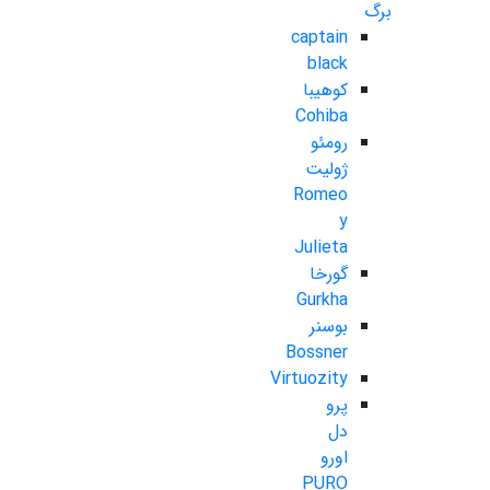
برگ
captain
black
کوهیبا
Cohiba
رومئو
ژولیت
Romeo
y
Julieta
گورخا
Gurkha
بوسنر
Bossner
Virtuozity
پرو
دل
اورو
PURO