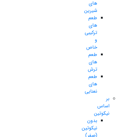
های
شیرین
طعم
های
ترکیبی
و
خاص
طعم
های
ترش
طعم
های
نعنایی
بر
اساس
نیکوتین
بدون
نیکوتین
(صفر)