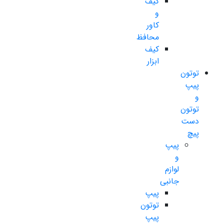
کیف
و
کاور
محافظ
کیف
ابزار
توتون
پیپ
و
توتون
دست
پیچ
پیپ
و
لوازم
جانبی
پیپ
توتون
پیپ