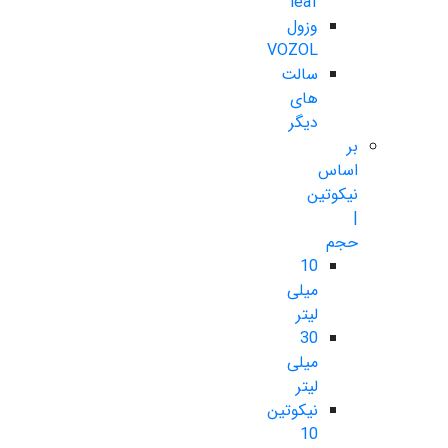
leaf
وزول
VOZOL
سالت
های
دیگر
بر
اساس
نیکوتین
|
حجم
10
میلی
لیتر
30
میلی
لیتر
نیکوتین
10