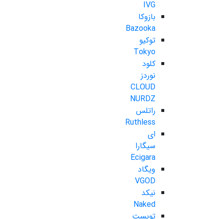
IVG
بازوکا
Bazooka
توکیو
Tokyo
کلود
نوردز
CLOUD
NURDZ
راتلس
Ruthless
ای
سیگارا
Ecigara
ویگاد
VGOD
نیکد
Naked
تویست