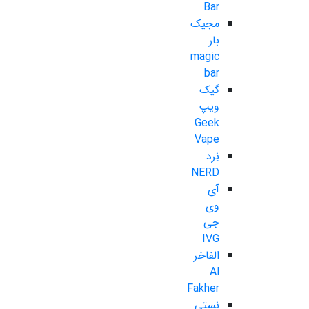
Bar
مجیک
بار
magic
bar
گیک
ویپ
Geek
Vape
نِرد
NERD
آی
وی
جی
IVG
الفاخر
Al
Fakher
نستی