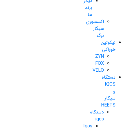
دیگر
برند
ها
اکسسوری
سیگار
برگ
نیکوتین
خوراکی
ZYN
FOX
VELO
دستگاه
IQOS
و
سیگار
HEETS
دستگاه
iqos
Iqos