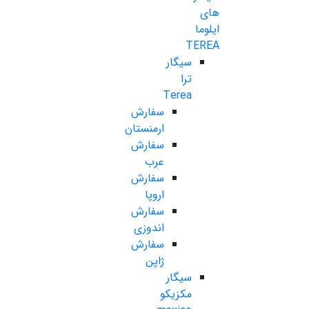
های
ایلوما
TEREA
سیگار
ترا
Terea
سفارش
ارمنستان
سفارش
عرب
سفارش
اروپا
سفارش
اندوزی
سفارش
ژاپن
سیگار
مکزیکو