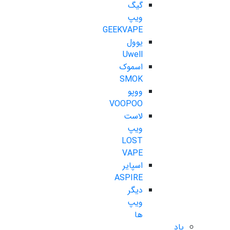
گیگ
ویپ
GEEKVAPE
یوول
Uwell
اسموک
SMOK
ووپو
VOOPOO
لاست
ویپ
LOST
VAPE
اسپایر
ASPIRE
دیگر
ویپ
ها
پاد