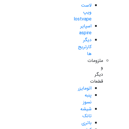
لاست
ویپ
lostvape
اسپایر
aspire
دیگر
کارتریج
ها
ملزومات
و
دیگر
قطعات
اتومایزر
پنبه
نسوز
شیشه
تانک
باتری