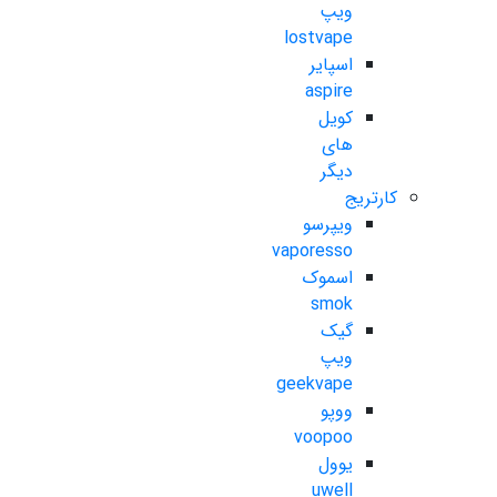
ویپ
lostvape
اسپایر
aspire
کویل
های
دیگر
کارتریج
ویپرسو
vaporesso
اسموک
smok
گیک
ویپ
geekvape
ووپو
voopoo
یوول
uwell