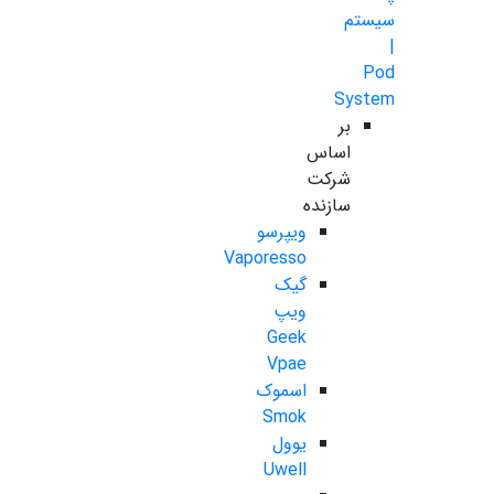
سیستم
|
Pod
System
بر
اساس
شرکت
سازنده
ویپرسو
Vaporesso
گیک
ویپ
Geek
Vpae
اسموک
Smok
یوول
Uwell