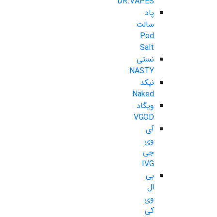
DR.VAPES
پاد
سالت
Pod
Salt
نستی
NASTY
نیکد
Naked
ویگاد
VGOD
آی
وی
جی
IVG
بی
ال
وی
کی