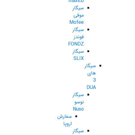
maxico
سیگار
موفی
Mofee
سیگار
فوندز
FONDZ
سیگار
SLIX
سیگار
های
3
DUA
سیگار
نوسو
Nuso
سفارش
اروپا
سیگار