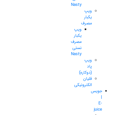
Nasty
ویپ
یکبار
مصرف
ویپ
یکبار
مصرف
نستی
Nasty
ویپ
پاد
(دوکاره)
قلیان
الکترونیکی
جویس
|
E-
juice