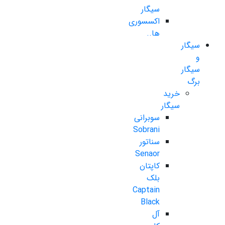
سیگار
اکسسوری
ها..
سیگار
و
سیگار
برگ
خرید
سیگار
سوبرانی
Sobrani
سناتور
Senaor
کاپتان
بلک
Captain
Black
آل