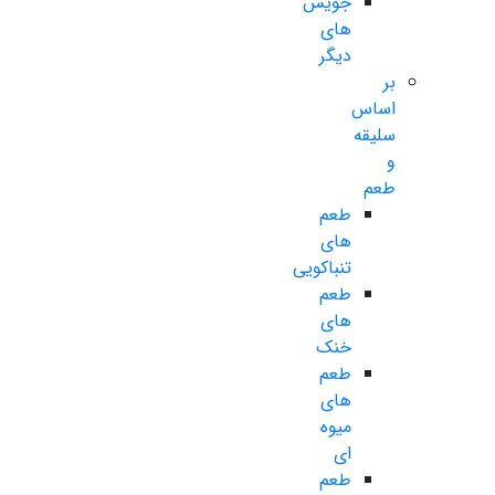
جویس
های
دیگر
بر
اساس
سلیقه
و
طعم
طعم
های
تنباکویی
طعم
های
خنک
طعم
های
میوه
ای
طعم