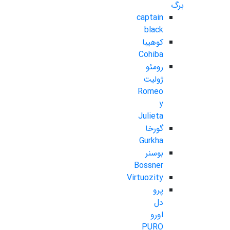
برگ
captain
black
کوهیبا
Cohiba
رومئو
ژولیت
Romeo
y
Julieta
گورخا
Gurkha
بوسنر
Bossner
Virtuozity
پرو
دل
اورو
PURO