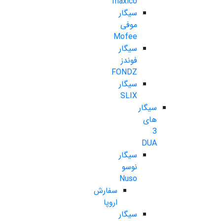
maxico
سیگار
موفی
Mofee
سیگار
فوندز
FONDZ
سیگار
SLIX
سیگار
های
3
DUA
سیگار
نوسو
Nuso
سفارش
اروپا
سیگار