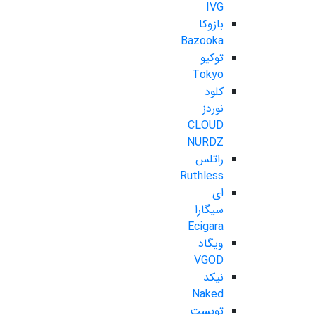
IVG
بازوکا
Bazooka
توکیو
Tokyo
کلود
نوردز
CLOUD
NURDZ
راتلس
Ruthless
ای
سیگارا
Ecigara
ویگاد
VGOD
نیکد
Naked
تویست