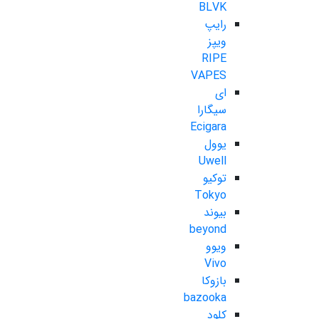
BLVK
رایپ
ویپز
RIPE
VAPES
ای
سیگارا
Ecigara
یوول
Uwell
توکیو
Tokyo
بیوند
beyond
ویوو
Vivo
بازوکا
bazooka
کلود