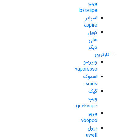
ویپ
lostvape
اسپایر
aspire
کویل
های
دیگر
کارتریج
ویپرسو
vaporesso
اسموک
smok
گیک
ویپ
geekvape
ووپو
voopoo
یوول
uwell