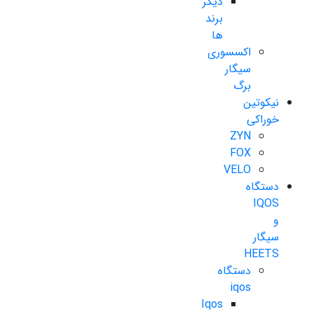
دیگر
برند
ها
اکسسوری
سیگار
برگ
نیکوتین
خوراکی
ZYN
FOX
VELO
دستگاه
IQOS
و
سیگار
HEETS
دستگاه
iqos
Iqos