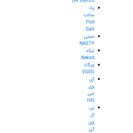
DR.VAPES
پاد
سالت
Pod
Salt
نستی
NASTY
نیکد
Naked
ویگاد
VGOD
آی
وی
جی
IVG
بی
ال
وی
کی