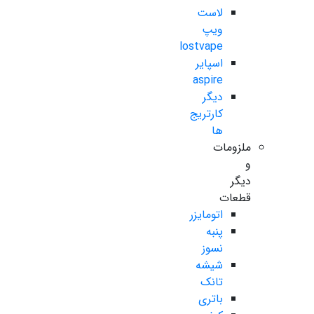
لاست
ویپ
lostvape
اسپایر
aspire
دیگر
کارتریج
ها
ملزومات
و
دیگر
قطعات
اتومایزر
پنبه
نسوز
شیشه
تانک
باتری