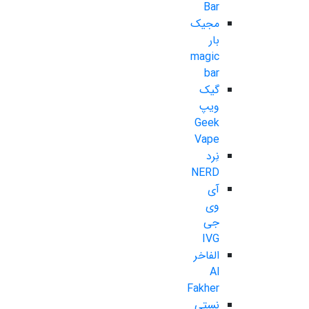
Bar
مجیک
بار
magic
bar
گیک
ویپ
Geek
Vape
نِرد
NERD
آی
وی
جی
IVG
الفاخر
Al
Fakher
نستی