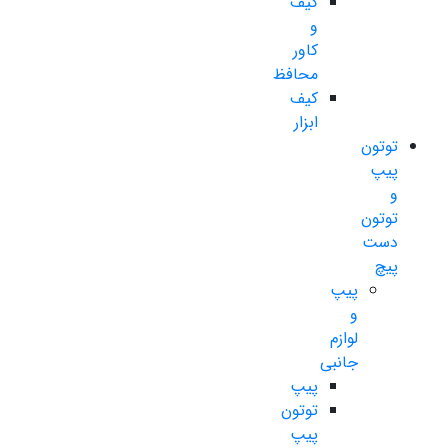
کیف
و
کاور
محافظ
کیف
ابزار
توتون
پیپ
و
توتون
دست
پیچ
پیپ
و
لوازم
جانبی
پیپ
توتون
پیپ