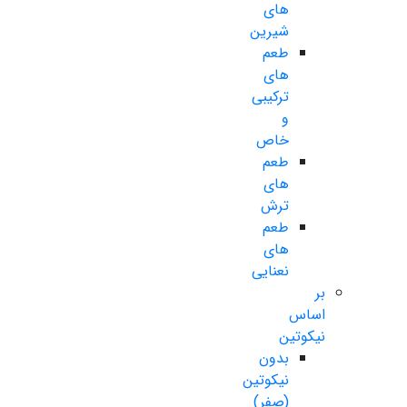
های
شیرین
طعم
های
ترکیبی
و
خاص
طعم
های
ترش
طعم
های
نعنایی
بر
اساس
نیکوتین
بدون
نیکوتین
(صفر)