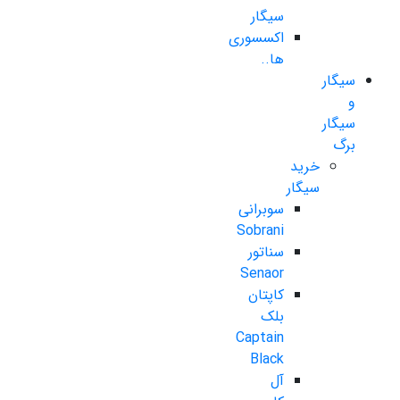
سیگار
اکسسوری
ها..
سیگار
و
سیگار
برگ
خرید
سیگار
سوبرانی
Sobrani
سناتور
Senaor
کاپتان
بلک
Captain
Black
آل