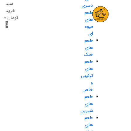
سبد
دسری
خرید
طعم
تومان
۰
های
0
میوه
ای
طعم
های
خنک
طعم
های
ترکیبی
و
خاص
طعم
های
شیرین
طعم
های