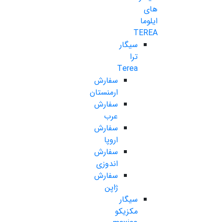
های
ایلوما
TEREA
سیگار
ترا
Terea
سفارش
ارمنستان
سفارش
عرب
سفارش
اروپا
سفارش
اندوزی
سفارش
ژاپن
سیگار
مکزیکو