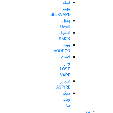
گیگ
ویپ
GEEKVAPE
یوول
Uwell
اسموک
SMOK
ووپو
VOOPOO
لاست
ویپ
LOST
VAPE
اسپایر
ASPIRE
دیگر
ویپ
ها
پاد