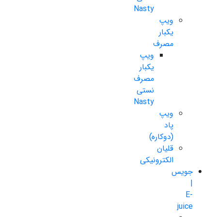
Nasty
ویپ
یکبار
مصرف
ویپ
یکبار
مصرف
نستی
Nasty
ویپ
پاد
(دوکاره)
قلیان
الکترونیکی
جویس
|
E-
juice