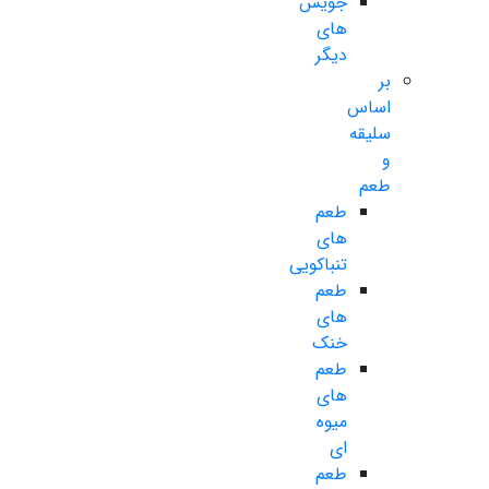
جویس
های
دیگر
بر
اساس
سلیقه
و
طعم
طعم
های
تنباکویی
طعم
های
خنک
طعم
های
میوه
ای
طعم