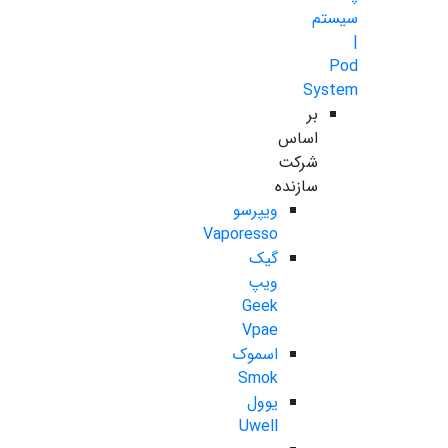
سیستم
|
Pod
System
بر
اساس
شرکت
سازنده
ویپرسو
Vaporesso
گیک
ویپ
Geek
Vpae
اسموک
Smok
یوول
Uwell