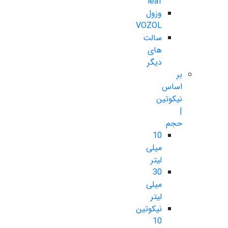
leaf
وزول
VOZOL
سالت
های
دیگر
بر
اساس
نیکوتین
|
حجم
10
میلی
لیتر
30
میلی
لیتر
نیکوتین
10