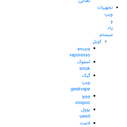
نعنایی
تجهیزات
ویپ
و
پاد
سیستم
کویل
ویپرسو
vaporesso
اسموک
smok
گیک
ویپ
geekvape
ووپو
voopoo
یوول
uwell
لاست