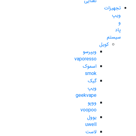
نعنایی
تجهیزات
ویپ
و
پاد
سیستم
کویل
ویپرسو
vaporesso
اسموک
smok
گیک
ویپ
geekvape
ووپو
voopoo
یوول
uwell
لاست