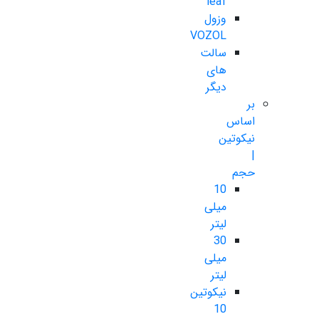
leaf
وزول
VOZOL
سالت
های
دیگر
بر
اساس
نیکوتین
|
حجم
10
میلی
لیتر
30
میلی
لیتر
نیکوتین
10