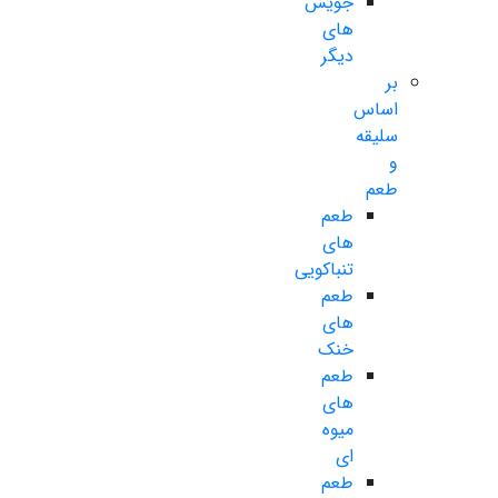
جویس
های
دیگر
بر
اساس
سلیقه
و
طعم
طعم
های
تنباکویی
طعم
های
خنک
طعم
های
میوه
ای
طعم