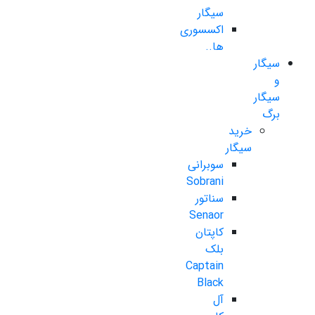
سیگار
اکسسوری
ها..
سیگار
و
سیگار
برگ
خرید
سیگار
سوبرانی
Sobrani
سناتور
Senaor
کاپتان
بلک
Captain
Black
آل