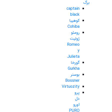
برگ
captain
black
کوهیبا
Cohiba
رومئو
ژولیت
Romeo
y
Julieta
گورخا
Gurkha
بوسنر
Bossner
Virtuozity
پرو
دل
اورو
PURO