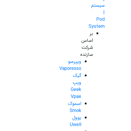
سیستم
|
Pod
System
بر
اساس
شرکت
سازنده
ویپرسو
Vaporesso
گیک
ویپ
Geek
Vpae
اسموک
Smok
یوول
Uwell