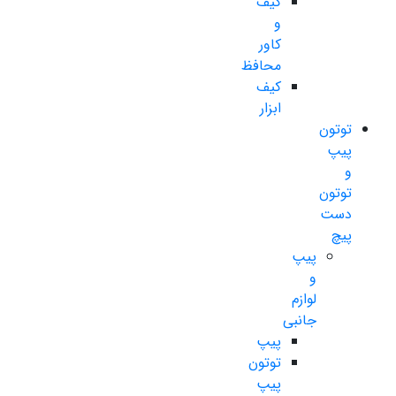
کیف
و
کاور
محافظ
کیف
ابزار
توتون
پیپ
و
توتون
دست
پیچ
پیپ
و
لوازم
جانبی
پیپ
توتون
پیپ