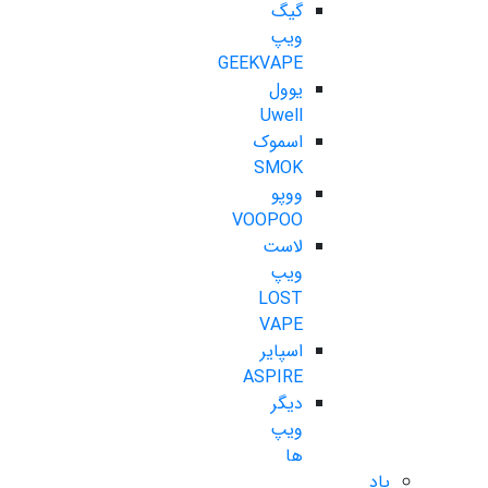
گیگ
ویپ
GEEKVAPE
یوول
Uwell
اسموک
SMOK
ووپو
VOOPOO
لاست
ویپ
LOST
VAPE
اسپایر
ASPIRE
دیگر
ویپ
ها
پاد