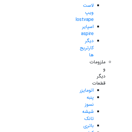
لاست
ویپ
lostvape
اسپایر
aspire
دیگر
کارتریج
ها
ملزومات
و
دیگر
قطعات
اتومایزر
پنبه
نسوز
شیشه
تانک
باتری