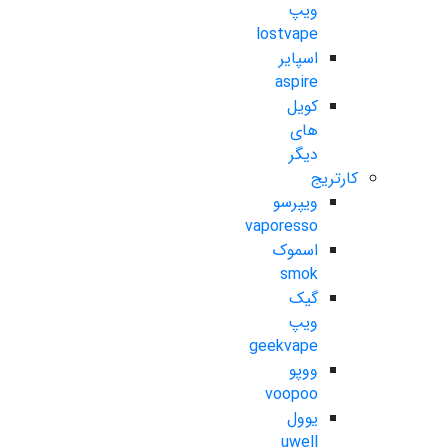
ویپ
lostvape
اسپایر
aspire
کویل
های
دیگر
کارتریج
ویپرسو
vaporesso
اسموک
smok
گیک
ویپ
geekvape
ووپو
voopoo
یوول
uwell