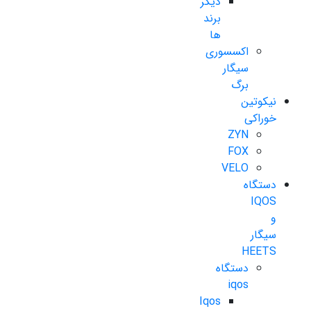
دیگر
برند
ها
اکسسوری
سیگار
برگ
نیکوتین
خوراکی
ZYN
FOX
VELO
دستگاه
IQOS
و
سیگار
HEETS
دستگاه
iqos
Iqos