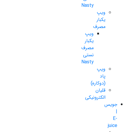
Nasty
ویپ
یکبار
مصرف
ویپ
یکبار
مصرف
نستی
Nasty
ویپ
پاد
(دوکاره)
قلیان
الکترونیکی
جویس
|
E-
juice