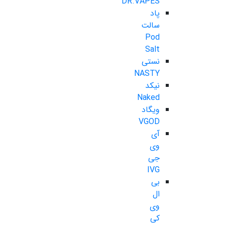
DR.VAPES
پاد
سالت
Pod
Salt
نستی
NASTY
نیکد
Naked
ویگاد
VGOD
آی
وی
جی
IVG
بی
ال
وی
کی