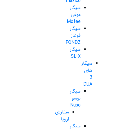
maxico
سیگار
موفی
Mofee
سیگار
فوندز
FONDZ
سیگار
SLIX
سیگار
های
3
DUA
سیگار
نوسو
Nuso
سفارش
اروپا
سیگار