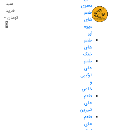
سبد
دسری
خرید
طعم
تومان
۰
های
0
میوه
ای
طعم
های
خنک
طعم
های
ترکیبی
و
خاص
طعم
های
شیرین
طعم
های