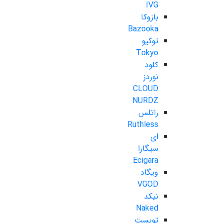
IVG
بازوکا
Bazooka
توکیو
Tokyo
کلود
نوردز
CLOUD
NURDZ
راتلس
Ruthless
ای
سیگارا
Ecigara
ویگاد
VGOD
نیکد
Naked
تویست