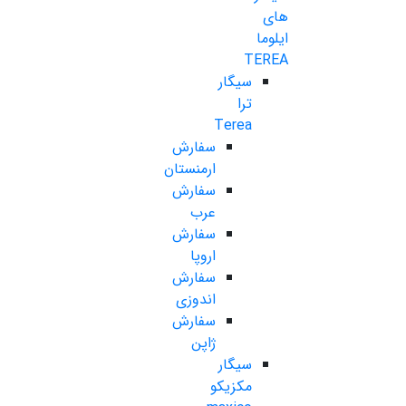
های
ایلوما
TEREA
سیگار
ترا
Terea
سفارش
ارمنستان
سفارش
عرب
سفارش
اروپا
سفارش
اندوزی
سفارش
ژاپن
سیگار
مکزیکو