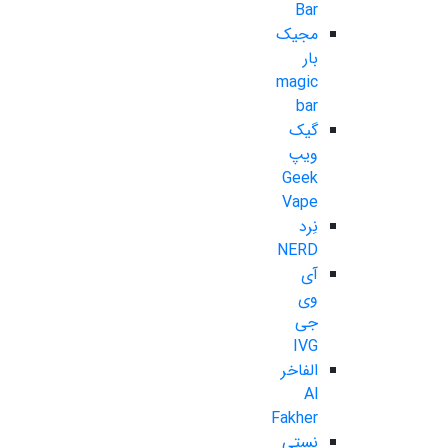
Bar
مجیک
بار
magic
bar
گیک
ویپ
Geek
Vape
نِرد
NERD
آی
وی
جی
IVG
الفاخر
Al
Fakher
نستی