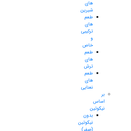
های
شیرین
طعم
های
ترکیبی
و
خاص
طعم
های
ترش
طعم
های
نعنایی
بر
اساس
نیکوتین
بدون
نیکوتین
(صفر)