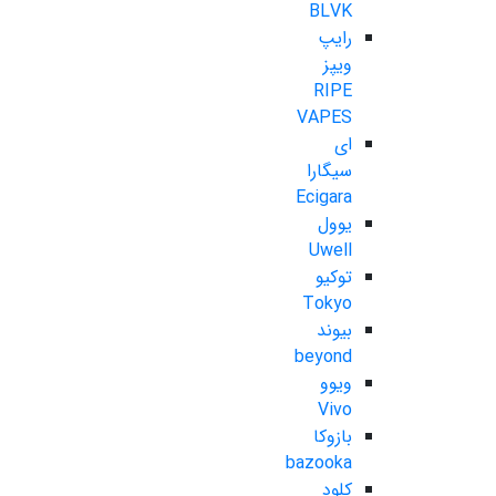
BLVK
رایپ
ویپز
RIPE
VAPES
ای
سیگارا
Ecigara
یوول
Uwell
توکیو
Tokyo
بیوند
beyond
ویوو
Vivo
بازوکا
bazooka
کلود