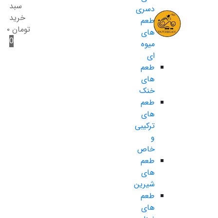
سبد
دسری
خرید
طعم
تومان
۰
های
0
میوه
ای
طعم
های
خنک
طعم
های
ترکیبی
و
خاص
طعم
های
شیرین
طعم
های