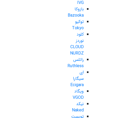
IVG
بازوکا
Bazooka
توکیو
Tokyo
کلود
نوردز
CLOUD
NURDZ
راتلس
Ruthless
ای
سیگارا
Ecigara
ویگاد
VGOD
نیکد
Naked
تویست