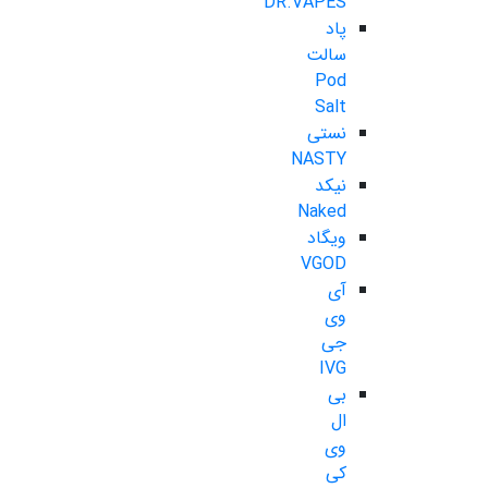
DR.VAPES
پاد
سالت
Pod
Salt
نستی
NASTY
نیکد
Naked
ویگاد
VGOD
آی
وی
جی
IVG
بی
ال
وی
کی