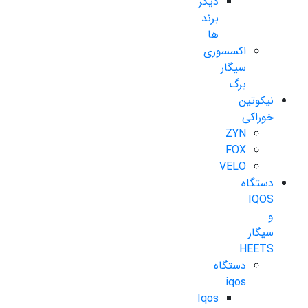
دیگر
برند
ها
اکسسوری
سیگار
برگ
نیکوتین
خوراکی
ZYN
FOX
VELO
دستگاه
IQOS
و
سیگار
HEETS
دستگاه
iqos
Iqos