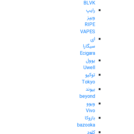
BLVK
رایپ
ویپز
RIPE
VAPES
ای
سیگارا
Ecigara
یوول
Uwell
توکیو
Tokyo
بیوند
beyond
ویوو
Vivo
بازوکا
bazooka
کلود