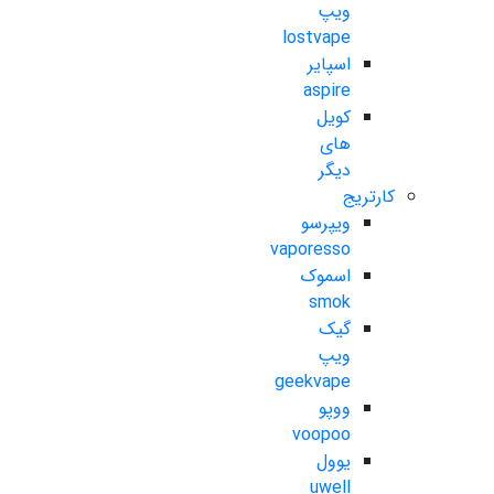
ویپ
lostvape
اسپایر
aspire
کویل
های
دیگر
کارتریج
ویپرسو
vaporesso
اسموک
smok
گیک
ویپ
geekvape
ووپو
voopoo
یوول
uwell