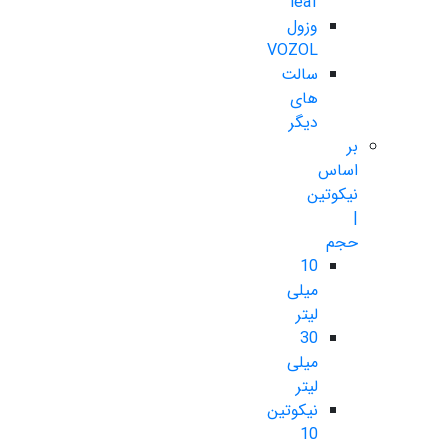
leaf
وزول
VOZOL
سالت
های
دیگر
بر
اساس
نیکوتین
|
حجم
10
میلی
لیتر
30
میلی
لیتر
نیکوتین
10