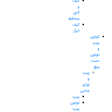
کیف
و
کاور
محافظ
کیف
ابزار
توتون
پیپ
و
توتون
دست
پیچ
پیپ
و
لوازم
جانبی
پیپ
توتون
پیپ