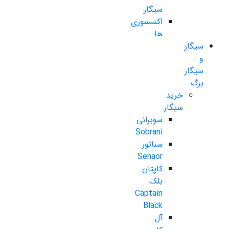
سیگار
اکسسوری
ها..
سیگار
و
سیگار
برگ
خرید
سیگار
سوبرانی
Sobrani
سناتور
Senaor
کاپتان
بلک
Captain
Black
آل