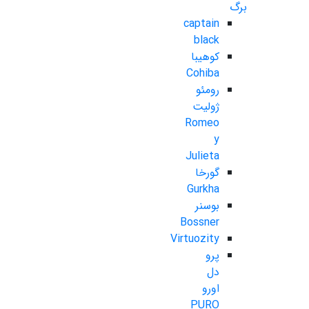
برگ
captain
black
کوهیبا
Cohiba
رومئو
ژولیت
Romeo
y
Julieta
گورخا
Gurkha
بوسنر
Bossner
Virtuozity
پرو
دل
اورو
PURO