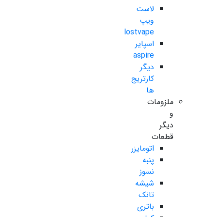
لاست
ویپ
lostvape
اسپایر
aspire
دیگر
کارتریج
ها
ملزومات
و
دیگر
قطعات
اتومایزر
پنبه
نسوز
شیشه
تانک
باتری