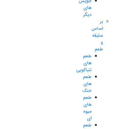
جویس
های
دیگر
بر
اساس
سلیقه
و
طعم
طعم
های
تنباکویی
طعم
های
خنک
طعم
های
میوه
ای
طعم