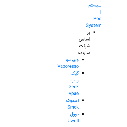
سیستم
|
Pod
System
بر
اساس
شرکت
سازنده
ویپرسو
Vaporesso
گیک
ویپ
Geek
Vpae
اسموک
Smok
یوول
Uwell