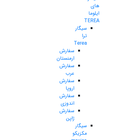
های
ایلوما
TEREA
سیگار
ترا
Terea
سفارش
ارمنستان
سفارش
عرب
سفارش
اروپا
سفارش
اندوزی
سفارش
ژاپن
سیگار
مکزیکو