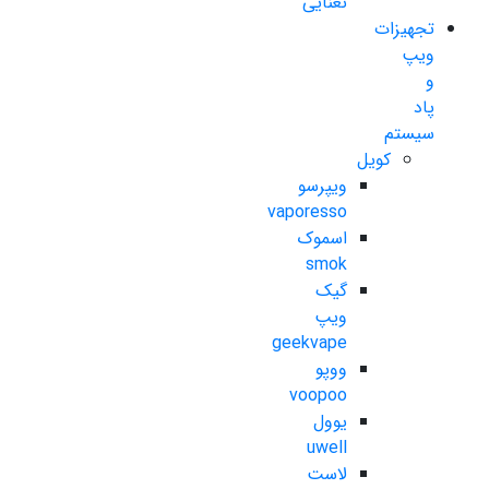
نعنایی
تجهیزات
ویپ
و
پاد
سیستم
کویل
ویپرسو
vaporesso
اسموک
smok
گیک
ویپ
geekvape
ووپو
voopoo
یوول
uwell
لاست