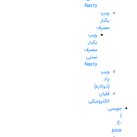
Nasty
ویپ
یکبار
مصرف
ویپ
یکبار
مصرف
نستی
Nasty
ویپ
پاد
(دوکاره)
قلیان
الکترونیکی
جویس
|
E-
juice