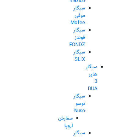
maxico
سیگار
موفی
Mofee
سیگار
فوندز
FONDZ
سیگار
SLIX
سیگار
های
3
DUA
سیگار
نوسو
Nuso
سفارش
اروپا
سیگار