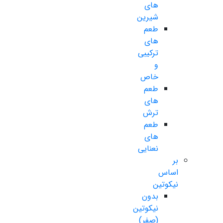
های
شیرین
طعم
های
ترکیبی
و
خاص
طعم
های
ترش
طعم
های
نعنایی
بر
اساس
نیکوتین
بدون
نیکوتین
(صفر)