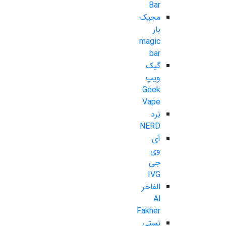
Bar
مجیک
بار
magic
bar
گیک
ویپ
Geek
Vape
نِرد
NERD
آی
وی
جی
IVG
الفاخر
Al
Fakher
نستی