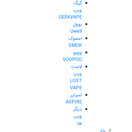
گیگ
ویپ
GEEKVAPE
یوول
Uwell
اسموک
SMOK
ووپو
VOOPOO
لاست
ویپ
LOST
VAPE
اسپایر
ASPIRE
دیگر
ویپ
ها
پاد