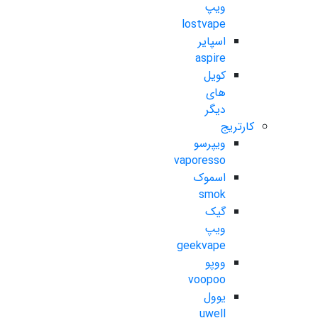
ویپ
lostvape
اسپایر
aspire
کویل
های
دیگر
کارتریج
ویپرسو
vaporesso
اسموک
smok
گیک
ویپ
geekvape
ووپو
voopoo
یوول
uwell