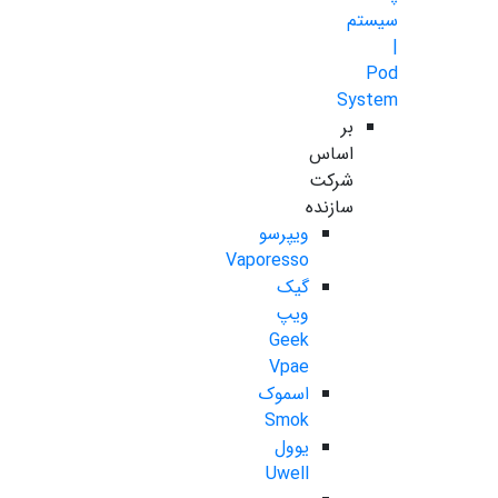
سیستم
|
Pod
System
بر
اساس
شرکت
سازنده
ویپرسو
Vaporesso
گیک
ویپ
Geek
Vpae
اسموک
Smok
یوول
Uwell