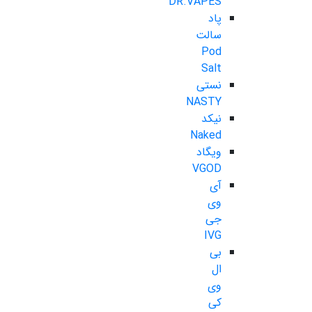
DR.VAPES
پاد
سالت
Pod
Salt
نستی
NASTY
نیکد
Naked
ویگاد
VGOD
آی
وی
جی
IVG
بی
ال
وی
کی