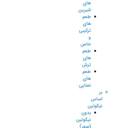
های
شیرین
طعم
های
ترکیبی
و
خاص
طعم
های
ترش
طعم
های
نعنایی
بر
اساس
نیکوتین
بدون
نیکوتین
(صفر)