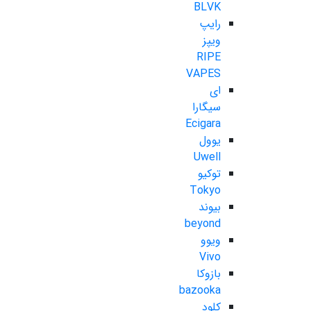
BLVK
رایپ
ویپز
RIPE
VAPES
ای
سیگارا
Ecigara
یوول
Uwell
توکیو
Tokyo
بیوند
beyond
ویوو
Vivo
بازوکا
bazooka
کلود