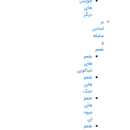
جویس
های
دیگر
بر
اساس
سلیقه
و
طعم
طعم
های
تنباکویی
طعم
های
خنک
طعم
های
میوه
ای
طعم