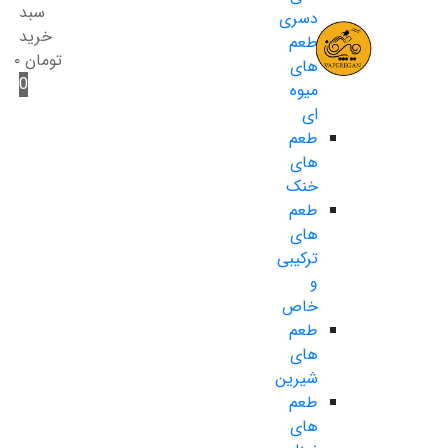
سبد
دسری
خرید
طعم
تومان
۰
های
0
میوه
ای
طعم
های
خنک
طعم
های
ترکیبی
و
خاص
طعم
های
شیرین
طعم
های