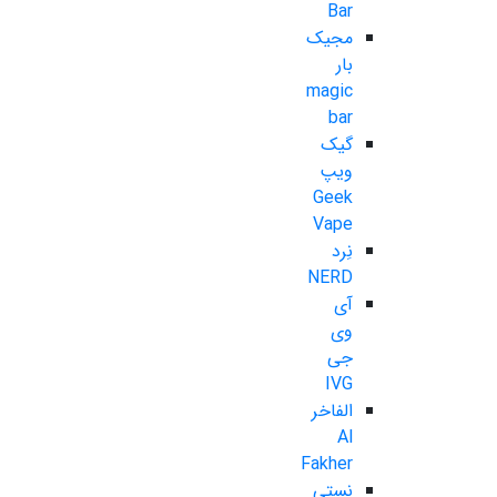
Bar
مجیک
بار
magic
bar
گیک
ویپ
Geek
Vape
نِرد
NERD
آی
وی
جی
IVG
الفاخر
Al
Fakher
نستی