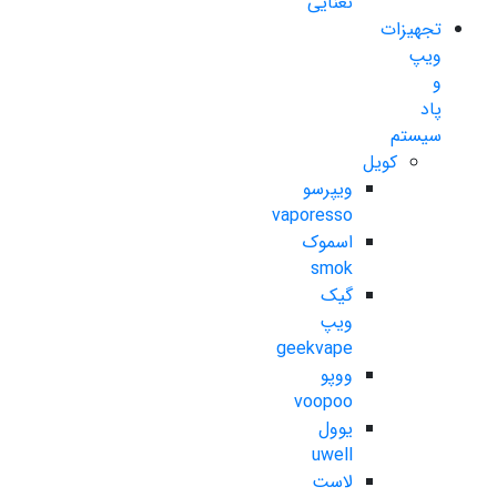
نعنایی
تجهیزات
ویپ
و
پاد
سیستم
کویل
ویپرسو
vaporesso
اسموک
smok
گیک
ویپ
geekvape
ووپو
voopoo
یوول
uwell
لاست