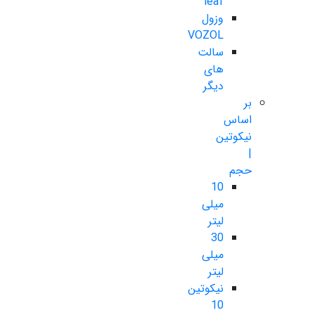
leaf
وزول
VOZOL
سالت
های
دیگر
بر
اساس
نیکوتین
|
حجم
10
میلی
لیتر
30
میلی
لیتر
نیکوتین
10