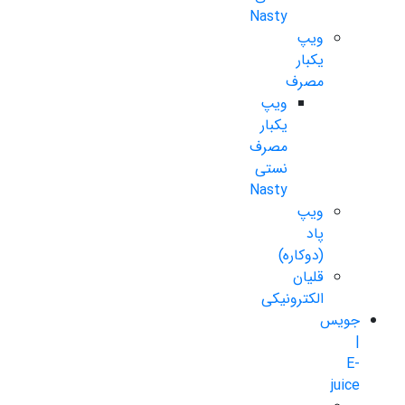
Nasty
ویپ
یکبار
مصرف
ویپ
یکبار
مصرف
نستی
Nasty
ویپ
پاد
(دوکاره)
قلیان
الکترونیکی
جویس
|
E-
juice