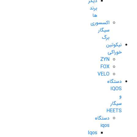
دیگر
برند
ها
اکسسوری
سیگار
برگ
نیکوتین
خوراکی
ZYN
FOX
VELO
دستگاه
IQOS
و
سیگار
HEETS
دستگاه
iqos
Iqos