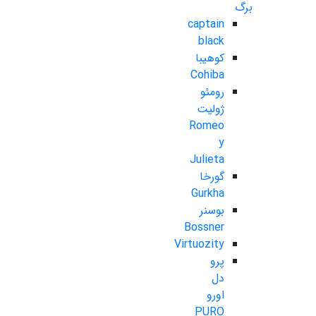
برگ
captain
black
کوهیبا
Cohiba
رومئو
ژولیت
Romeo
y
Julieta
گورخا
Gurkha
بوسنر
Bossner
Virtuozity
پرو
دل
اورو
PURO