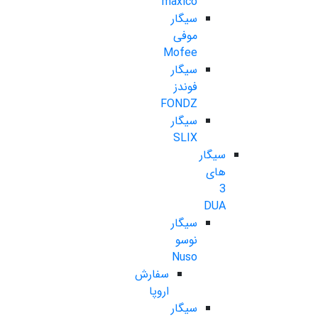
maxico
سیگار
موفی
Mofee
سیگار
فوندز
FONDZ
سیگار
SLIX
سیگار
های
3
DUA
سیگار
نوسو
Nuso
سفارش
اروپا
سیگار