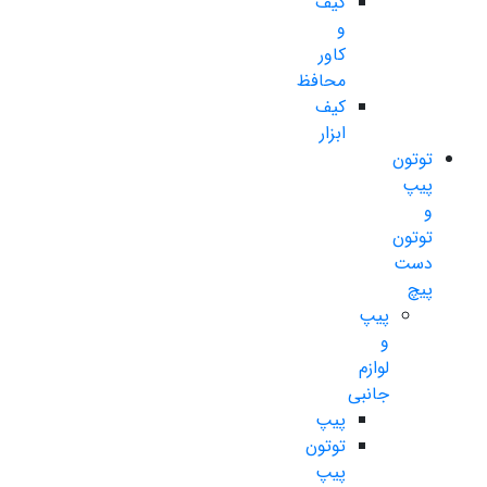
کیف
و
کاور
محافظ
کیف
ابزار
توتون
پیپ
و
توتون
دست
پیچ
پیپ
و
لوازم
جانبی
پیپ
توتون
پیپ