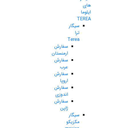
های
ایلوما
TEREA
سیگار
ترا
Terea
سفارش
ارمنستان
سفارش
عرب
سفارش
اروپا
سفارش
اندوزی
سفارش
ژاپن
سیگار
مکزیکو