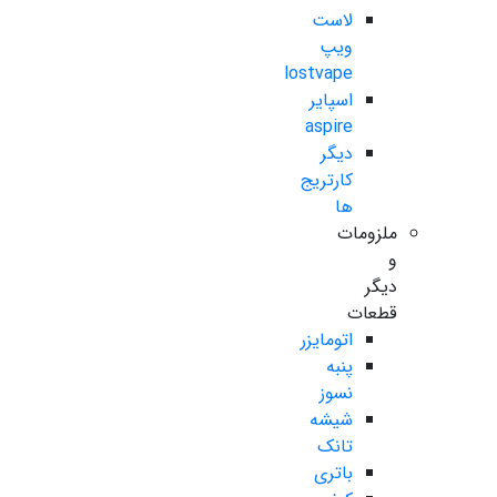
لاست
ویپ
lostvape
اسپایر
aspire
دیگر
کارتریج
ها
ملزومات
و
دیگر
قطعات
اتومایزر
پنبه
نسوز
شیشه
تانک
باتری