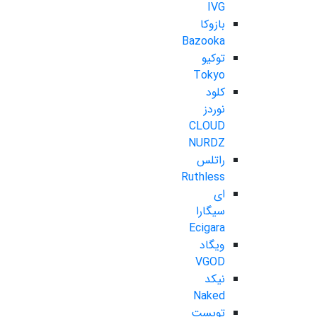
IVG
بازوکا
Bazooka
توکیو
Tokyo
کلود
نوردز
CLOUD
NURDZ
راتلس
Ruthless
ای
سیگارا
Ecigara
ویگاد
VGOD
نیکد
Naked
تویست