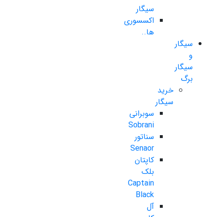
سیگار
اکسسوری
ها..
سیگار
و
سیگار
برگ
خرید
سیگار
سوبرانی
Sobrani
سناتور
Senaor
کاپتان
بلک
Captain
Black
آل