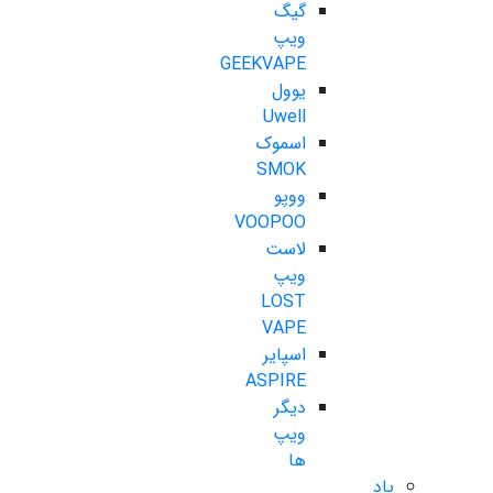
گیگ
ویپ
GEEKVAPE
یوول
Uwell
اسموک
SMOK
ووپو
VOOPOO
لاست
ویپ
LOST
VAPE
اسپایر
ASPIRE
دیگر
ویپ
ها
پاد