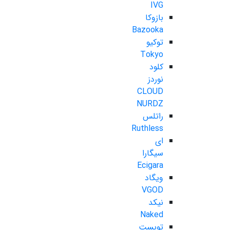
IVG
بازوکا
Bazooka
توکیو
Tokyo
کلود
نوردز
CLOUD
NURDZ
راتلس
Ruthless
ای
سیگارا
Ecigara
ویگاد
VGOD
نیکد
Naked
تویست