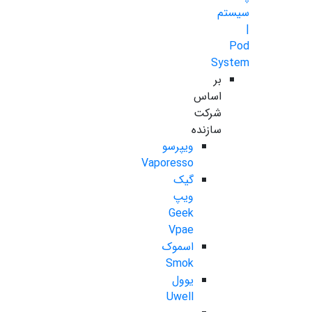
سیستم
|
Pod
System
بر
اساس
شرکت
سازنده
ویپرسو
Vaporesso
گیک
ویپ
Geek
Vpae
اسموک
Smok
یوول
Uwell