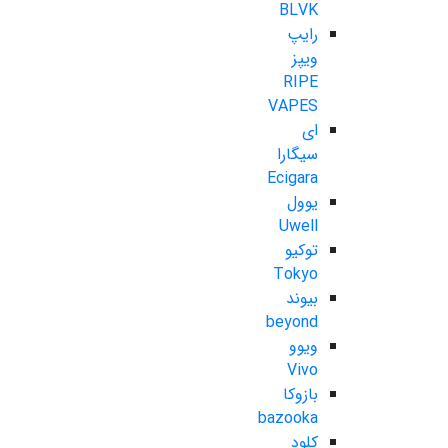
BLVK
رایپ
ویپز
RIPE
VAPES
ای
سیگارا
Ecigara
یوول
Uwell
توکیو
Tokyo
بیوند
beyond
ویوو
Vivo
بازوکا
bazooka
کلود