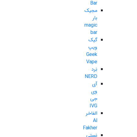
Bar
مجیک
بار
magic
bar
گیک
ویپ
Geek
Vape
نِرد
NERD
آی
وی
جی
IVG
الفاخر
Al
Fakher
نستی