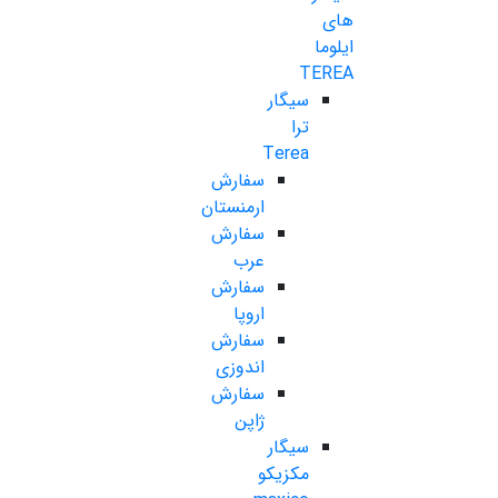
های
ایلوما
TEREA
سیگار
ترا
Terea
سفارش
ارمنستان
سفارش
عرب
سفارش
اروپا
سفارش
اندوزی
سفارش
ژاپن
سیگار
مکزیکو