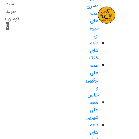
سبد
دسری
خرید
طعم
تومان
۰
های
0
میوه
ای
طعم
های
خنک
طعم
های
ترکیبی
و
خاص
طعم
های
شیرین
طعم
های