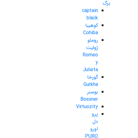
برگ
captain
black
کوهیبا
Cohiba
رومئو
ژولیت
Romeo
y
Julieta
گورخا
Gurkha
بوسنر
Bossner
Virtuozity
پرو
دل
اورو
PURO