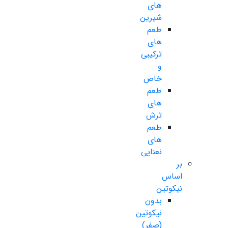
های
شیرین
طعم
های
ترکیبی
و
خاص
طعم
های
ترش
طعم
های
نعنایی
بر
اساس
نیکوتین
بدون
نیکوتین
(صفر)