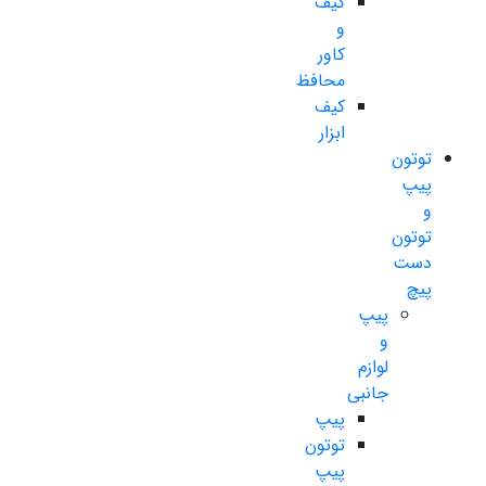
کیف
و
کاور
محافظ
کیف
ابزار
توتون
پیپ
و
توتون
دست
پیچ
پیپ
و
لوازم
جانبی
پیپ
توتون
پیپ