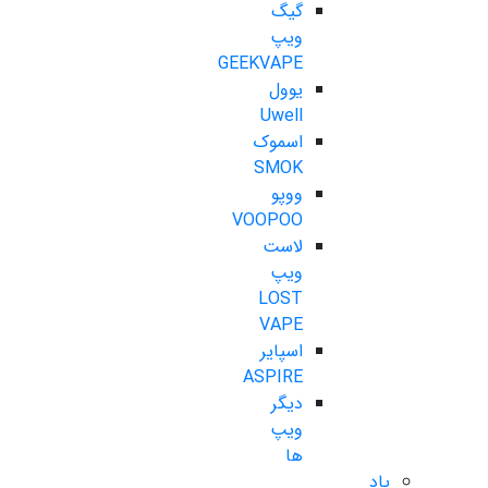
گیگ
ویپ
GEEKVAPE
یوول
Uwell
اسموک
SMOK
ووپو
VOOPOO
لاست
ویپ
LOST
VAPE
اسپایر
ASPIRE
دیگر
ویپ
ها
پاد