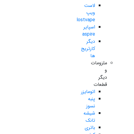
لاست
ویپ
lostvape
اسپایر
aspire
دیگر
کارتریج
ها
ملزومات
و
دیگر
قطعات
اتومایزر
پنبه
نسوز
شیشه
تانک
باتری