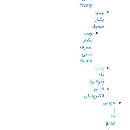
Nasty
ویپ
یکبار
مصرف
ویپ
یکبار
مصرف
نستی
Nasty
ویپ
پاد
(دوکاره)
قلیان
الکترونیکی
جویس
|
E-
juice