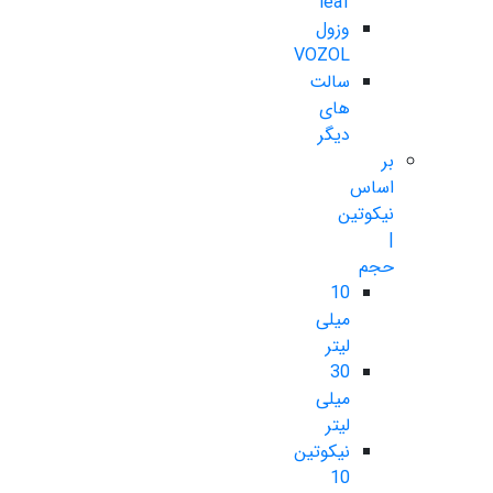
leaf
وزول
VOZOL
سالت
های
دیگر
بر
اساس
نیکوتین
|
حجم
10
میلی
لیتر
30
میلی
لیتر
نیکوتین
10