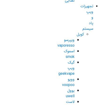
نعنایی
تجهیزات
ویپ
و
پاد
سیستم
کویل
ویپرسو
vaporesso
اسموک
smok
گیک
ویپ
geekvape
ووپو
voopoo
یوول
uwell
لاست