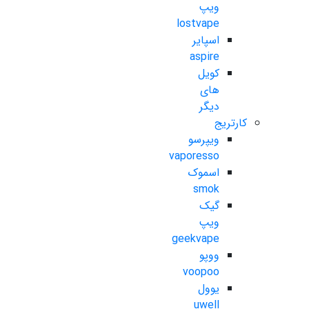
ویپ
lostvape
اسپایر
aspire
کویل
های
دیگر
کارتریج
ویپرسو
vaporesso
اسموک
smok
گیک
ویپ
geekvape
ووپو
voopoo
یوول
uwell