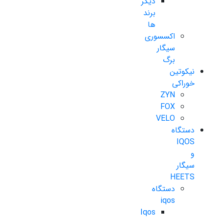
دیگر
برند
ها
اکسسوری
سیگار
برگ
نیکوتین
خوراکی
ZYN
FOX
VELO
دستگاه
IQOS
و
سیگار
HEETS
دستگاه
iqos
Iqos