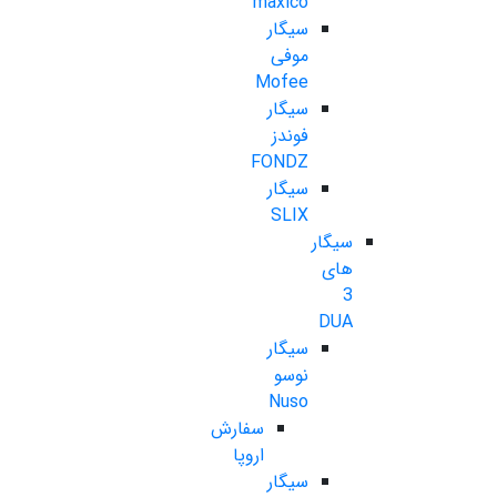
maxico
سیگار
موفی
Mofee
سیگار
فوندز
FONDZ
سیگار
SLIX
سیگار
های
3
DUA
سیگار
نوسو
Nuso
سفارش
اروپا
سیگار