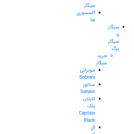
سیگار
اکسسوری
ها..
سیگار
و
سیگار
برگ
خرید
سیگار
سوبرانی
Sobrani
سناتور
Senaor
کاپتان
بلک
Captain
Black
آل