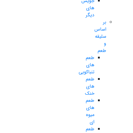
جویس
های
دیگر
بر
اساس
سلیقه
و
طعم
طعم
های
تنباکویی
طعم
های
خنک
طعم
های
میوه
ای
طعم