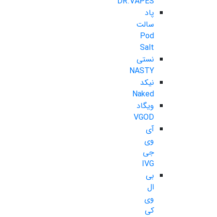
DR.VAPES
پاد
سالت
Pod
Salt
نستی
NASTY
نیکد
Naked
ویگاد
VGOD
آی
وی
جی
IVG
بی
ال
وی
کی