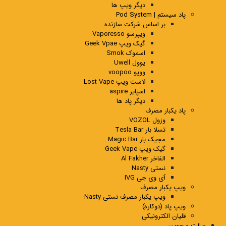
دیگر ویپ ها
پاد سیستم | Pod System
بر اساس شرکت سازنده
ویپرسو Vaporesso
گیک ویپ Geek Vpae
اسموک Smok
یوول Uwell
ووپو voopoo
لاست ویپ Lost Vape
اسپایر aspire
دیگر پاد ها
پاد یکبار مصرف
وزول VOZOL
تسلا بار Tesla Bar
مجیک بار Magic Bar
گیک ویپ Geek Vape
الفاخر Al Fakher
نستی Nasty
آی وی جی IVG
ویپ یکبار مصرف
ویپ یکبار مصرف نستی Nasty
ویپ پاد (دوکاره)
قلیان الکترونیکی
سالت و جویس