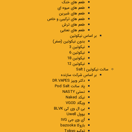
طعم های خنک
طعم های میوه ای
طعم های شیرین
طعم های ترکیبی و خاص
طعم های ترش
طعم های نعنایی
بر اساس نیکوتین
بدون نیکوتین (صفر)
نیکوتین 3
نیکوتین 6
نیکوتین 18
نیکوتین 12
سالت نیکوتین | Salt
بر اساس شرکت سازنده
دکتر ویپز DR.VAPES
پاد سالت Pod Salt
نستی NASTY
نیکد Naked
ویگاد VGOD
بی ال وی کی BLVK
یوول Uwell
آی وی جی IVG
بازوکا bazooka
توکیو Tokyo