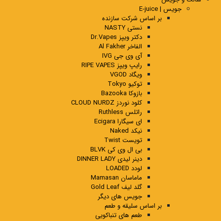
جویس | E-juice
بر اساس شرکت سازنده
نستی NASTY
دکتر ویپز Dr.Vapes
الفاخر Al Fakher
آی وی جی IVG
رایپ ویپز RIPE VAPES
ویگاد VGOD
توکیو Tokyo
بازوکا Bazooka
کلود نوردز CLOUD NURDZ
راتلس Ruthless
ای سیگارا Ecigara
نیکد Naked
تویست Twist
بی ال وی کی BLVK
دینر لیدی DINNER LADY
لودد LOADED
ماماسان Mamasan
گلد لیف Gold Leaf
جویس های دیگر
بر اساس سلیقه و طعم
طعم های تنباکویی