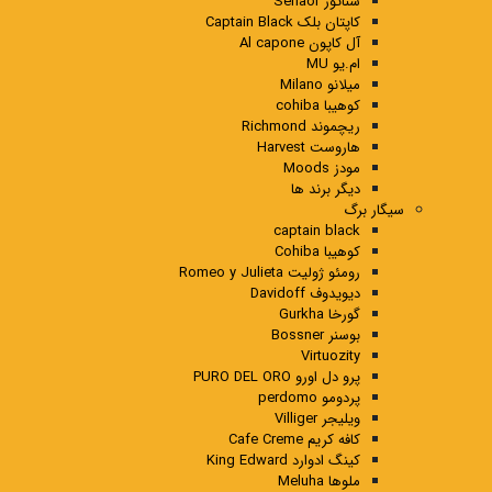
سناتور Senaor
کاپتان بلک Captain Black
آل کاپون Al capone
ام.یو MU
میلانو Milano
کوهیبا cohiba
ریچموند Richmond
هاروست Harvest
مودز Moods
دیگر برند ها
سیگار برگ
captain black
کوهیبا Cohiba
رومئو ژولیت Romeo y Julieta
دیویدوف Davidoff
گورخا Gurkha
بوسنر Bossner
Virtuozity
پرو دل اورو PURO DEL ORO
پردومو perdomo
ویلیجر Villiger
کافه کریم Cafe Creme
کینگ ادوارد King Edward
ملوها Meluha