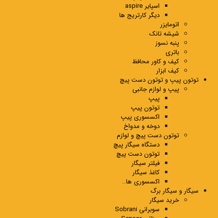
اسپایر aspire
دیگر کارتریج ها
اتومایزر
شیشه تانک
پنبه نسوز
باتری
کیف و کاور محافظ
کیف ابزار
توتون پیپ و توتون دست پیچ
پیپ و لوازم جانبی
پیپ
توتون پیپ
اکسسوری پیپ
دوخه و مدواخ
توتون دست پیچ و لوازم
دستگاه سیگار پیچ
توتون دست پیچ
فیلتر سیگار
کاغذ سیگار
اکسسوری ها..
سیگار و سیگار برگ
خرید سیگار
سوبرانی Sobrani