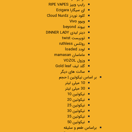
رایپ ویپز RIPE VAPES
ای سیگارا Ecigara
کلود نوردز Cloud Nurdz
ویوو Vivo
بیوند beyond
دینر لیدی DINNER LADY
توییست twist
روتلس ruthless
لودد loaded
ماماسان mamasan
وزول VOZOL
گلد لیف Gold leaf
سالت های دیگر
بر اساس نیکوتین | حجم
10 میلی لیتر
30 میلی لیتر
نیکوتین 10
نیکوتین 20
نیکوتین 25
نیکوتین 30
نیکوتین 35
نیکوتین 50
براساس طعم و سلیقه