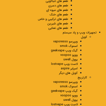
طعم های تنباکویی
طعم های دسری
طعم های میوه ای
طعم های خنک
طعم های ترکیبی و خاص
طعم های شیرین
طعم های نعنایی
تجهیزات ویپ و پاد سیستم
کویل
ویپرسو vaporesso
اسموک smok
گیک ویپ geekvape
ووپو voopoo
یوول uwell
لاست ویپ lostvape
اسپایر aspire
کویل های دیگر
کارتریج
ویپرسو vaporesso
اسموک smok
گیک ویپ geekvape
ووپو voopoo
یوول uwell
لاست ویپ lostvape