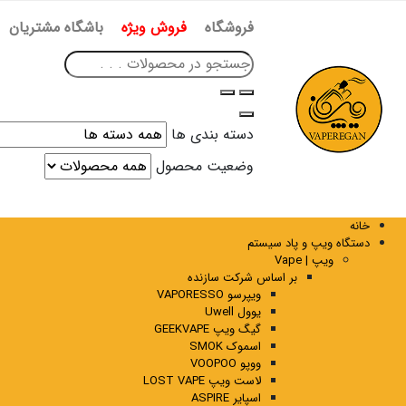
فروشگاه
فروش ویژه
باشگاه مشتریان
دسته بندی ها
وضعیت محصول
خانه
دستگاه ویپ و پاد سیستم
ویپ | Vape
بر اساس شرکت سازنده
ویپرسو VAPORESSO
یوول Uwell
گیگ ویپ GEEKVAPE
اسموک SMOK
ووپو VOOPOO
لاست ویپ LOST VAPE
اسپایر ASPIRE