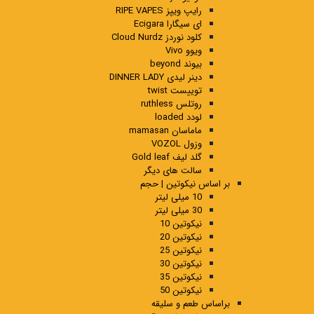
رایپ ویپز RIPE VAPES
ای سیگارا Ecigara
کلود نوردز Cloud Nurdz
ویوو Vivo
بیوند beyond
دینر لیدی DINNER LADY
توییست twist
روتلس ruthless
لودد loaded
ماماسان mamasan
وزول VOZOL
گلد لیف Gold leaf
سالت های دیگر
بر اساس نیکوتین | حجم
10 میلی لیتر
30 میلی لیتر
نیکوتین 10
نیکوتین 20
نیکوتین 25
نیکوتین 30
نیکوتین 35
نیکوتین 50
براساس طعم و سلیقه