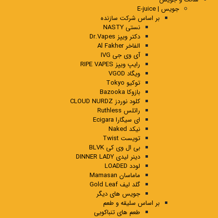
جویس | E-juice
بر اساس شرکت سازنده
نستی NASTY
دکتر ویپز Dr.Vapes
الفاخر Al Fakher
آی وی جی IVG
رایپ ویپز RIPE VAPES
ویگاد VGOD
توکیو Tokyo
بازوکا Bazooka
کلود نوردز CLOUD NURDZ
راتلس Ruthless
ای سیگارا Ecigara
نیکد Naked
تویست Twist
بی ال وی کی BLVK
دینر لیدی DINNER LADY
لودد LOADED
ماماسان Mamasan
گلد لیف Gold Leaf
جویس های دیگر
بر اساس سلیقه و طعم
طعم های تنباکویی