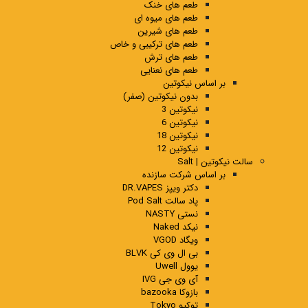
طعم های خنک
طعم های میوه ای
طعم های شیرین
طعم های ترکیبی و خاص
طعم های ترش
طعم های نعنایی
بر اساس نیکوتین
بدون نیکوتین (صفر)
نیکوتین 3
نیکوتین 6
نیکوتین 18
نیکوتین 12
سالت نیکوتین | Salt
بر اساس شرکت سازنده
دکتر ویپز DR.VAPES
پاد سالت Pod Salt
نستی NASTY
نیکد Naked
ویگاد VGOD
بی ال وی کی BLVK
یوول Uwell
آی وی جی IVG
بازوکا bazooka
توکیو Tokyo