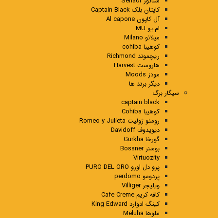
سناتور Senaor
کاپتان بلک Captain Black
آل کاپون Al capone
ام.یو MU
میلانو Milano
کوهیبا cohiba
ریچموند Richmond
هاروست Harvest
مودز Moods
دیگر برند ها
سیگار برگ
captain black
کوهیبا Cohiba
رومئو ژولیت Romeo y Julieta
دیویدوف Davidoff
گورخا Gurkha
بوسنر Bossner
Virtuozity
پرو دل اورو PURO DEL ORO
پردومو perdomo
ویلیجر Villiger
کافه کریم Cafe Creme
کینگ ادوارد King Edward
ملوها Meluha