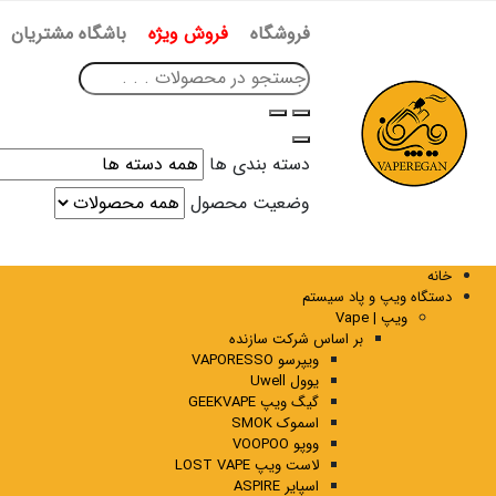
فروشگاه
فروش ویژه
باشگاه مشتریان
دسته بندی ها
وضعیت محصول
خانه
دستگاه ویپ و پاد سیستم
ویپ | Vape
بر اساس شرکت سازنده
ویپرسو VAPORESSO
یوول Uwell
گیگ ویپ GEEKVAPE
اسموک SMOK
ووپو VOOPOO
لاست ویپ LOST VAPE
اسپایر ASPIRE