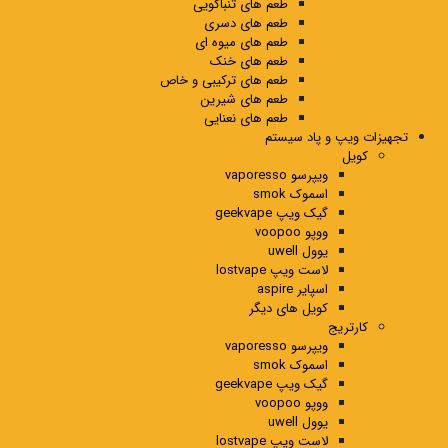
طعم های تنباکویی
طعم های دسری
طعم های میوه ای
طعم های خنک
طعم های ترکیبی و خاص
طعم های شیرین
طعم های نعنایی
تجهیزات ویپ و پاد سیستم
کویل
ویپرسو vaporesso
اسموک smok
گیک ویپ geekvape
ووپو voopoo
یوول uwell
لاست ویپ lostvape
اسپایر aspire
کویل های دیگر
کارتریج
ویپرسو vaporesso
اسموک smok
گیک ویپ geekvape
ووپو voopoo
یوول uwell
لاست ویپ lostvape