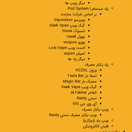
دیگر ویپ ها
پاد سیستم | Pod System
بر اساس شرکت سازنده
ویپرسو Vaporesso
گیک ویپ Geek Vpae
اسموک Smok
یوول Uwell
ووپو voopoo
لاست ویپ Lost Vape
اسپایر aspire
دیگر پاد ها
پاد یکبار مصرف
وزول VOZOL
تسلا بار Tesla Bar
مجیک بار Magic Bar
گیک ویپ Geek Vape
الفاخر Al Fakher
نستی Nasty
آی وی جی IVG
ویپ یکبار مصرف
ویپ یکبار مصرف نستی Nasty
ویپ پاد (دوکاره)
قلیان الکترونیکی
سالت و جویس