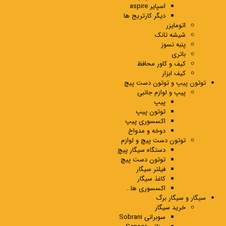
اسپایر aspire
دیگر کارتریج ها
اتومایزر
شیشه تانک
پنبه نسوز
باتری
کیف و کاور محافظ
کیف ابزار
توتون پیپ و توتون دست پیچ
پیپ و لوازم جانبی
پیپ
توتون پیپ
اکسسوری پیپ
دوخه و مدواخ
توتون دست پیچ و لوازم
دستگاه سیگار پیچ
توتون دست پیچ
فیلتر سیگار
کاغذ سیگار
اکسسوری ها..
سیگار و سیگار برگ
خرید سیگار
سوبرانی Sobrani