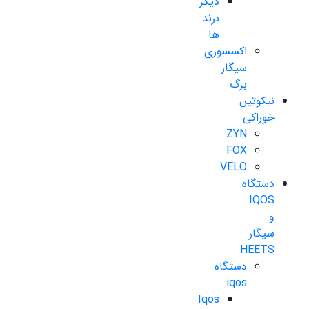
دیگر
برند
ها
اکسسوری
سیگار
برگ
نیکوتین
خوراکی
ZYN
FOX
VELO
دستگاه
IQOS
و
سیگار
HEETS
دستگاه
iqos
Iqos