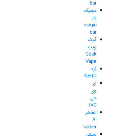
Bar
مجیک
بار
magic
bar
گیک
ویپ
Geek
Vape
نِرد
NERD
آی
وی
جی
IVG
الفاخر
Al
Fakher
نستی