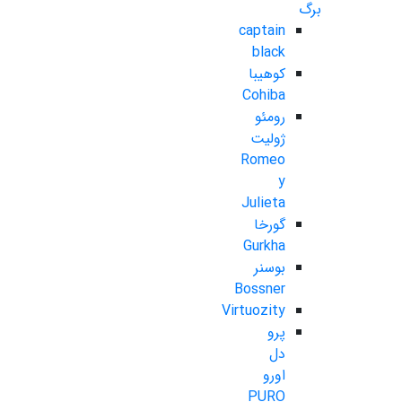
برگ
captain
black
کوهیبا
Cohiba
رومئو
ژولیت
Romeo
y
Julieta
گورخا
Gurkha
بوسنر
Bossner
Virtuozity
پرو
دل
اورو
PURO