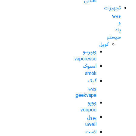
نعنایی
تجهیزات
ویپ
و
پاد
سیستم
کویل
ویپرسو
vaporesso
اسموک
smok
گیک
ویپ
geekvape
ووپو
voopoo
یوول
uwell
لاست