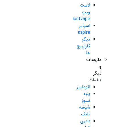
لاست
ویپ
lostvape
اسپایر
aspire
دیگر
کارتریج
ها
ملزومات
و
دیگر
قطعات
اتومایزر
پنبه
نسوز
شیشه
تانک
باتری