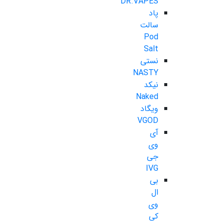
DR.VAPES
پاد
سالت
Pod
Salt
نستی
NASTY
نیکد
Naked
ویگاد
VGOD
آی
وی
جی
IVG
بی
ال
وی
کی