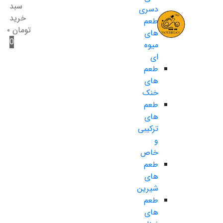
سبد
دسری
خرید
طعم
تومان
۰
های
0
میوه
ای
طعم
های
خنک
طعم
های
ترکیبی
و
خاص
طعم
های
شیرین
طعم
های