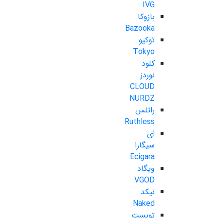
IVG
بازوکا
Bazooka
توکیو
Tokyo
کلود
نوردز
CLOUD
NURDZ
راتلس
Ruthless
ای
سیگارا
Ecigara
ویگاد
VGOD
نیکد
Naked
تویست