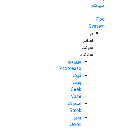
سیستم
|
Pod
System
بر
اساس
شرکت
سازنده
ویپرسو
Vaporesso
گیک
ویپ
Geek
Vpae
اسموک
Smok
یوول
Uwell