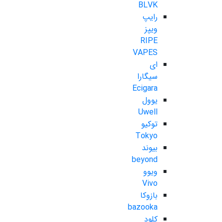
BLVK
رایپ
ویپز
RIPE
VAPES
ای
سیگارا
Ecigara
یوول
Uwell
توکیو
Tokyo
بیوند
beyond
ویوو
Vivo
بازوکا
bazooka
کلود