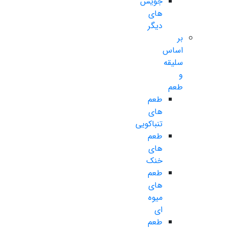
جویس
های
دیگر
بر
اساس
سلیقه
و
طعم
طعم
های
تنباکویی
طعم
های
خنک
طعم
های
میوه
ای
طعم