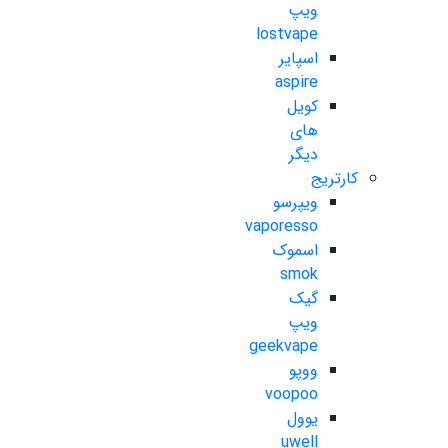
ویپ
lostvape
اسپایر
aspire
کویل
های
دیگر
کارتریج
ویپرسو
vaporesso
اسموک
smok
گیک
ویپ
geekvape
ووپو
voopoo
یوول
uwell