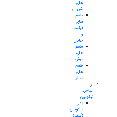
های
شیرین
طعم
های
ترکیبی
و
خاص
طعم
های
ترش
طعم
های
نعنایی
بر
اساس
نیکوتین
بدون
نیکوتین
(صفر)