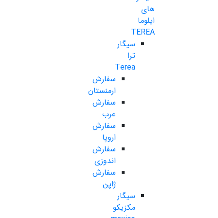
های
ایلوما
TEREA
سیگار
ترا
Terea
سفارش
ارمنستان
سفارش
عرب
سفارش
اروپا
سفارش
اندوزی
سفارش
ژاپن
سیگار
مکزیکو