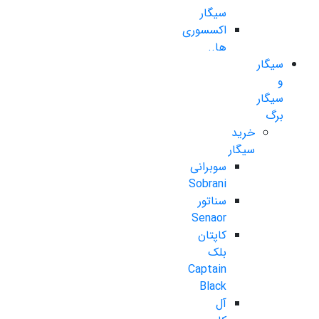
سیگار
اکسسوری
ها..
سیگار
و
سیگار
برگ
خرید
سیگار
سوبرانی
Sobrani
سناتور
Senaor
کاپتان
بلک
Captain
Black
آل