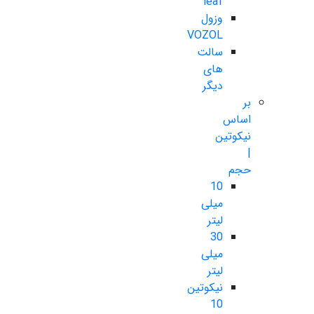
leaf
وزول
VOZOL
سالت
های
دیگر
بر
اساس
نیکوتین
|
حجم
10
میلی
لیتر
30
میلی
لیتر
نیکوتین
10