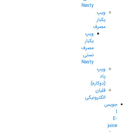
Nasty
ویپ
یکبار
مصرف
ویپ
یکبار
مصرف
نستی
Nasty
ویپ
پاد
(دوکاره)
قلیان
الکترونیکی
جویس
|
E-
juice