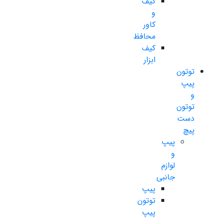
کیف
و
کاور
محافظ
کیف
ابزار
توتون
پیپ
و
توتون
دست
پیچ
پیپ
و
لوازم
جانبی
پیپ
توتون
پیپ