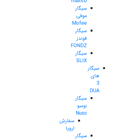
maxico
سیگار
موفی
Mofee
سیگار
فوندز
FONDZ
سیگار
SLIX
سیگار
های
3
DUA
سیگار
نوسو
Nuso
سفارش
اروپا
سیگار