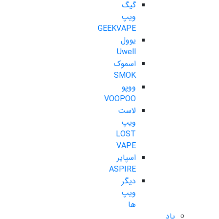
گیگ
ویپ
GEEKVAPE
یوول
Uwell
اسموک
SMOK
ووپو
VOOPOO
لاست
ویپ
LOST
VAPE
اسپایر
ASPIRE
دیگر
ویپ
ها
پاد